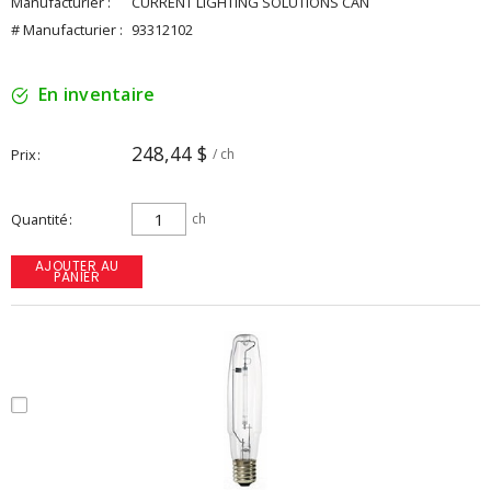
Manufacturier :
CURRENT LIGHTING SOLUTIONS CAN
# Manufacturier :
93312102
En inventaire
248,44 $
Prix
/ ch
Quantité
ch
AJOUTER AU
PANIER