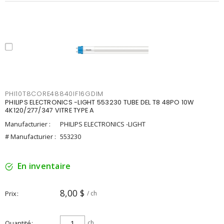
PHI10T8CORE48840IF16GDIM
PHILIPS ELECTRONICS -LIGHT 553230 TUBE DEL T8 48PO 10W
4K120/277/347 VITRE TYPE A
Manufacturier :
PHILIPS ELECTRONICS -LIGHT
# Manufacturier :
553230
En inventaire
8,00 $
Prix
/ ch
Quantité
ch