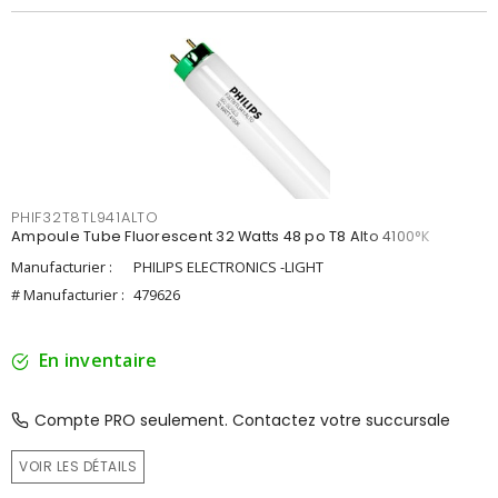
PHIF32T8TL941ALTO
Ampoule Tube Fluorescent 32 Watts 48 po T8 Alto 4100°K
Manufacturier :
PHILIPS ELECTRONICS -LIGHT
# Manufacturier :
479626
En inventaire
Compte PRO seulement. Contactez votre succursale
VOIR LES DÉTAILS