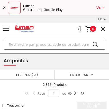
Lumen
Voir
Gratuit – sur Google Play
FR
0
PRODUITS
éclairage
Ampoules
FILTRES
0
TRIER PAR
2 356
Produits
Page
de
99
AJOUTER AU
Tout cocher
PANIER