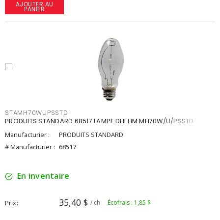
AJOUTER AU
PANIER
STAMH70WUPSSTD
PRODUITS STANDARD 68517 LAMPE DHI HM MH70W/U/PSSTD
Manufacturier :
PRODUITS STANDARD
# Manufacturier :
68517
En inventaire
35,40 $
Prix
/ ch
Écofrais : 1,85 $