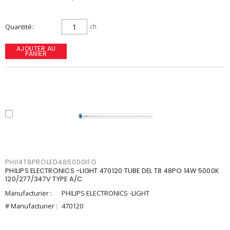
Quantité
ch
AJOUTER AU
PANIER
PHI14T8PROLED485000IFG
PHILIPS ELECTRONICS -LIGHT 470120 TUBE DEL T8 48PO 14W 5000K
120/277/347V TYPE A/C
Manufacturier :
PHILIPS ELECTRONICS -LIGHT
# Manufacturier :
470120