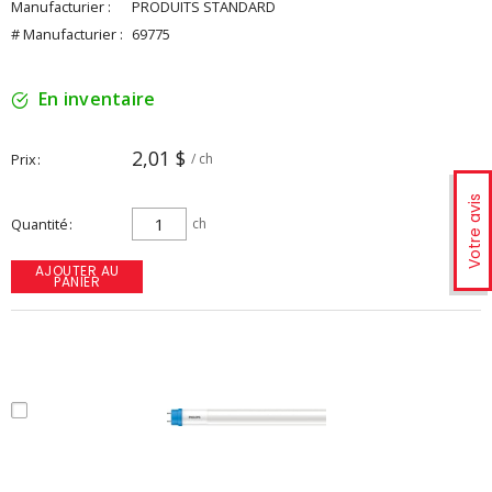
Manufacturier :
PRODUITS STANDARD
# Manufacturier :
69775
En inventaire
2,01 $
Prix
/ ch
Votre avis
Quantité
ch
AJOUTER AU
PANIER