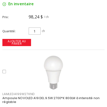
En inventaire
98,24 $
Prix
/ ch
Quantité
ch
AJOUTER AU
PANIER
LAMLEDA199W27KND
Ampoule NOVOLED A19 DEL 9.5W 2700°K 800LM à intensité non
réglable