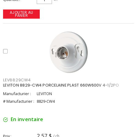
AJOUTER AU
PANIER
LEV8829CW4
LEVITON 8829-CW4 PORCELAINE PLAST 660W600V 4-1/2PO
Manufacturier :
LEVITON
# Manufacturier :
8829-CW4
En inventaire
2,57 $
Prix
/ ch