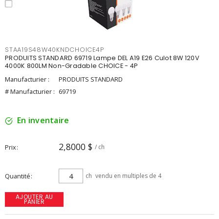
STAA19S48W40KNDCHOICE4P
PRODUITS STANDARD 69719 Lampe DEL A19 E26 Culot 8W 120V
4000K 800LM Non-Gradable CHOICE - 4P
Manufacturier :
PRODUITS STANDARD
# Manufacturier :
69719
En inventaire
2,8000 $
Prix
/ ch
Quantité
ch
vendu en multiples de 4
AJOUTER AU
PANIER