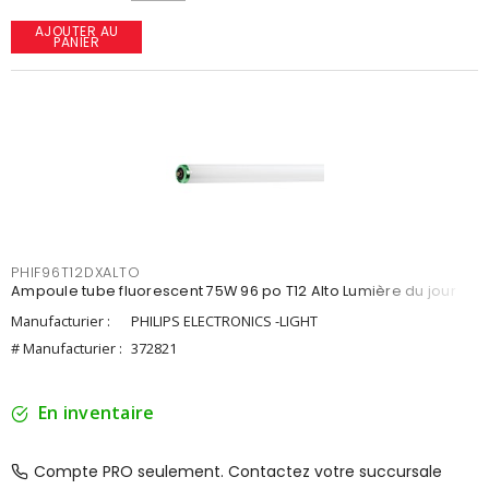
AJOUTER AU
PANIER
PHIF96T12DXALTO
Ampoule tube fluorescent 75W 96 po T12 Alto Lumière du jour
Manufacturier :
PHILIPS ELECTRONICS -LIGHT
# Manufacturier :
372821
En inventaire
Compte PRO seulement. Contactez votre succursale