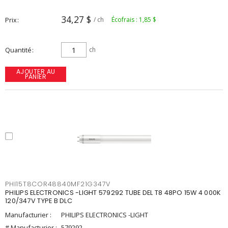
34,27 $
Prix
/ ch
Écofrais : 1,85 $
Quantité
ch
AJOUTER AU
PANIER
PHI15T8COR48840MF21G347V
PHILIPS ELECTRONICS -LIGHT 579292 TUBE DEL T8 48PO 15W 4 000K
120/347V TYPE B DLC
Manufacturier :
PHILIPS ELECTRONICS -LIGHT
# Manufacturier :
579292