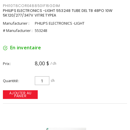
PHI10T8CORE48850IF16GDIM
PHILIPS ELECTRONICS -LIGHT 553248 TUBE DEL T8 48PO 10W
5K120/277/347V VITRE TYPEA
Manufacturier :
PHILIPS ELECTRONICS -LIGHT
# Manufacturier :
553248
En inventaire
8,00 $
Prix
/ ch
Quantité
ch
AJOUTER AU
PANIER