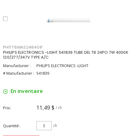
PHI7T8MAS24840IF
PHILIPS ELECTRONICS -LIGHT 541839 TUBE DEL T8 24PO 7W 4000K
120/277/347V TYPE A/C
Manufacturier :
PHILIPS ELECTRONICS -LIGHT
# Manufacturier :
541839
En inventaire
11,49 $
Prix
/ ch
Quantité
ch