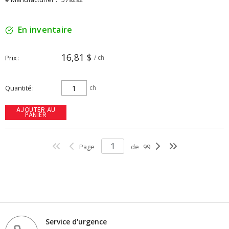
En inventaire
16,81 $
Prix
/ ch
Quantité
ch
AJOUTER AU
PANIER
Page
de
99
Service d'urgence