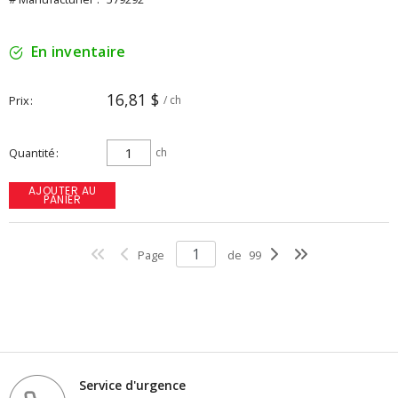
En inventaire
16,81 $
Prix
/ ch
Quantité
ch
AJOUTER AU
PANIER
Page
de
99
Service d'urgence