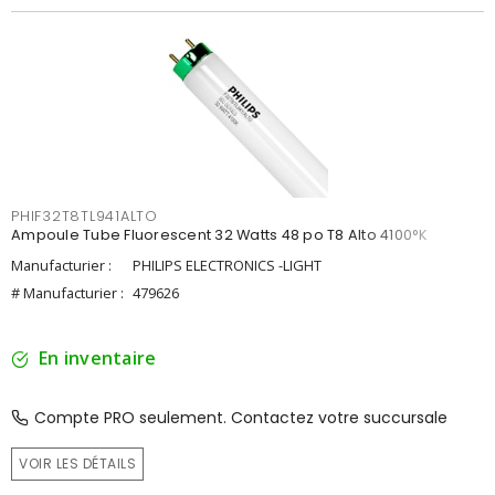
PHIF32T8TL941ALTO
Ampoule Tube Fluorescent 32 Watts 48 po T8 Alto 4100°K
Manufacturier :
PHILIPS ELECTRONICS -LIGHT
# Manufacturier :
479626
En inventaire
Compte PRO seulement. Contactez votre succursale
VOIR LES DÉTAILS