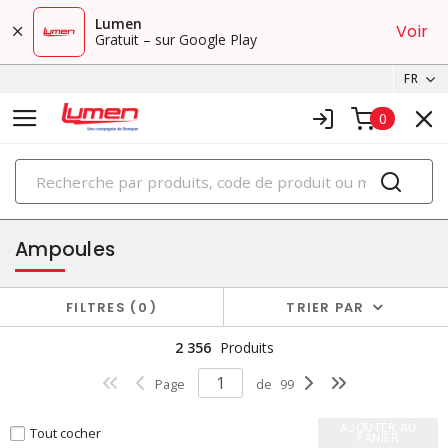
Lumen
Voir
Gratuit – sur Google Play
FR
0
PRODUITS
éclairage
Ampoules
FILTRES
0
TRIER PAR
2 356
Produits
Page
de
99
AJOUTER AU
Tout cocher
PANIER