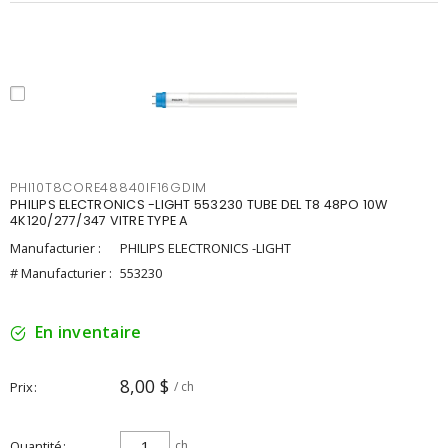
PHI10T8CORE48840IF16GDIM
PHILIPS ELECTRONICS -LIGHT 553230 TUBE DEL T8 48PO 10W
4K120/277/347 VITRE TYPE A
Manufacturier :
PHILIPS ELECTRONICS -LIGHT
# Manufacturier :
553230
En inventaire
8,00 $
Prix
/ ch
Quantité
ch