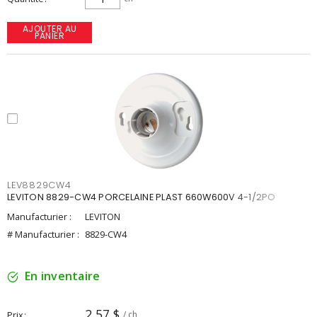
AJOUTER AU
PANIER
LEV8829CW4
LEVITON 8829-CW4 PORCELAINE PLAST 660W600V 4-1/2PO
Manufacturier :
LEVITON
# Manufacturier :
8829-CW4
En inventaire
2,57 $
Prix
/ ch