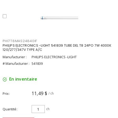
PHI7T8MAS24840IF
PHILIPS ELECTRONICS -LIGHT 541839 TUBE DEL T8 24PO 7W 4000K
120/277/347V TYPE A/C
Manufacturier :
PHILIPS ELECTRONICS -LIGHT
# Manufacturier :
541839
En inventaire
11,49 $
Prix
/ ch
Quantité
ch