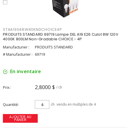
STAA19S48W40KNDCHOICE4P
PRODUITS STANDARD 69719 Lampe DEL A19 E26 Culot 8W 120V
4000K 800LM Non-Gradable CHOICE - 4P
Manufacturier :
PRODUITS STANDARD
# Manufacturier :
69719
En inventaire
2,8000 $
Prix
/ ch
Quantité
ch
vendu en multiples de 4
AJOUTER AU
PANIER