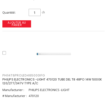
Quantité
ch
AJOUTER AU
PANIER
PHI14T8PROLED485000IFG
PHILIPS ELECTRONICS -LIGHT 470120 TUBE DEL T8 48PO 14W 5000K
120/277/347V TYPE A/C
Manufacturier :
PHILIPS ELECTRONICS -LIGHT
# Manufacturier :
470120