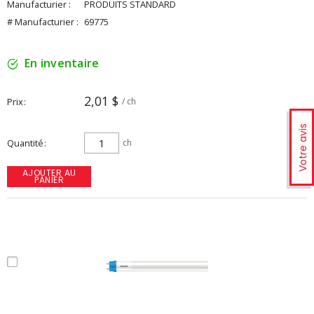
Manufacturier :
PRODUITS STANDARD
# Manufacturier :
69775
En inventaire
2,01 $
Prix
/ ch
Votre avis
Quantité
ch
AJOUTER AU
PANIER