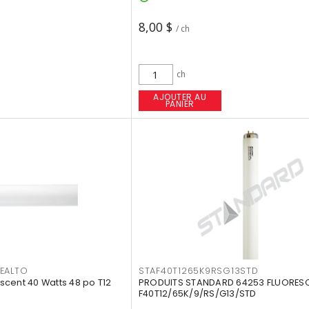
8,00 $
/ ch
ch
AJOUTER AU
PANIER
EALTO
STAF40T1265K9RSG13STD
cent 40 Watts 48 po T12
PRODUITS STANDARD 64253 FLUORES
F40T12/65K/9/RS/G13/STD