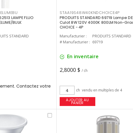
3ELUMEBU
STAA19S48W40KNDCHOICE4P
2513 LAMPE FLUO
PRODUITS STANDARD 69719 Lampe DEL
ELUME/BULK
Culot 8W 120V 4000K 800LM Non-Gra
CHOICE - 4P
UITS STANDARD
Manufacturier :
PRODUITS STANDARD
3
# Manufacturier :
69719
En inventaire
2,8000 $
/ ch
ement. Contactez votre
ch
vendu en multiples de 4
AJOUTER AU
PANIER