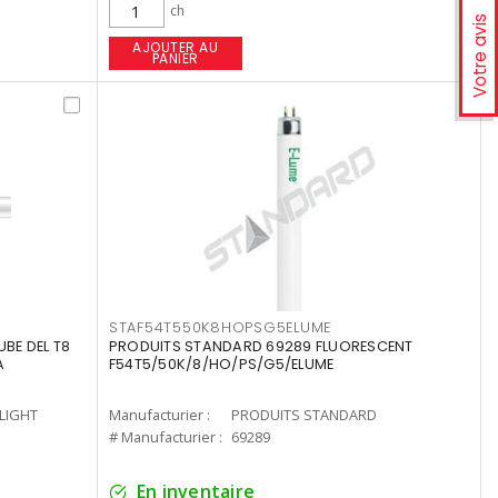
ch
Votre avis
AJOUTER AU
PANIER
STAF54T550K8HOPSG5ELUME
UBE DEL T8
PRODUITS STANDARD 69289 FLUORESCENT
A
F54T5/50K/8/HO/PS/G5/ELUME
-LIGHT
Manufacturier :
PRODUITS STANDARD
# Manufacturier :
69289
En inventaire