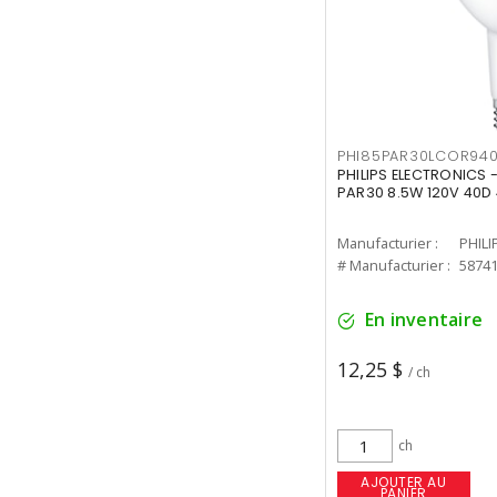
PHI85PAR30LCOR940
PHILIPS ELECTRONICS 
PAR30 8.5W 120V 40D
Manufacturier :
PHILI
# Manufacturier :
5874
En inventaire
12,25 $
/ ch
ch
AJOUTER AU
PANIER