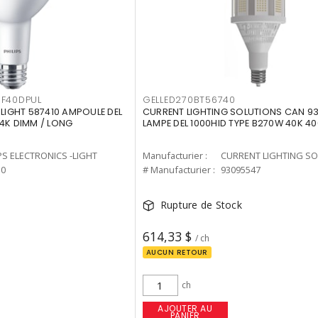
F40DPUL
GELLED270BT56740
-LIGHT 587410 AMPOULE DEL
CURRENT LIGHTING SOLUTIONS CAN 9
 4K DIMM / LONG
LAMPE DEL 1000HID TYPE B270W 40K 4
PS ELECTRONICS -LIGHT
Manufacturier :
10
# Manufacturier :
93095547
Rupture de Stock
614,33 $
/ ch
AUCUN RETOUR
ch
AJOUTER AU
PANIER