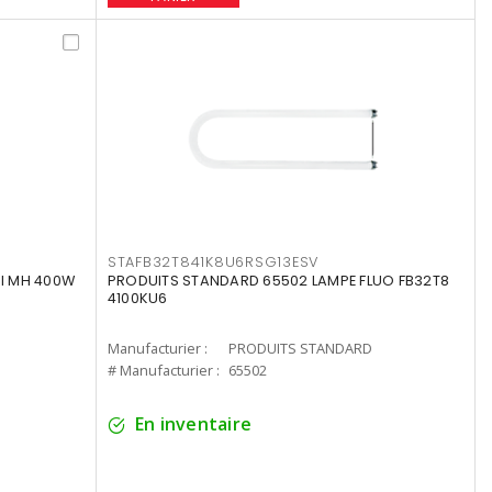
STAFB32T841K8U6RSG13ESV
I MH 400W
PRODUITS STANDARD 65502 LAMPE FLUO FB32T8
4100KU6
Manufacturier :
PRODUITS STANDARD
# Manufacturier :
65502
En inventaire