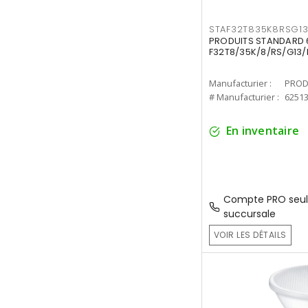
STAF32T835K8RSG1
PRODUITS STANDARD 6
F32T8/35K/8/RS/G13/
Manufacturier :
PROD
# Manufacturier :
6251
En inventaire
Compte PRO seul
succursale
VOIR LES DÉTAILS