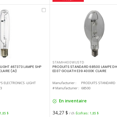
STAMH400WUSTD
-LIGHT 467373 LAMPE SHP
PRODUITS STANDARD 68500 LAMPE DH
LAIRE (AI)
ED37 GOLIATH E39 4000K CLAIRE
PS ELECTRONICS -LIGHT
Manufacturier :
PRODUITS STANDARD
73
# Manufacturier :
68500
En inventaire
34,27 $
 1,85 $
/ ch
Écofrais : 1,85 $