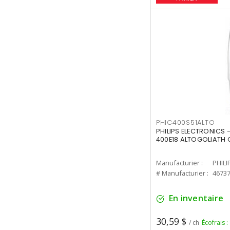
PHIC400S51ALTO
PHILIPS ELECTRONICS 
400E18 ALTOGOLIATH C
Manufacturier :
PHILI
# Manufacturier :
4673
En inventaire
30,59 $
/ ch
Écofrais :