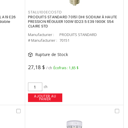
STALU100ECOSTD
 A19 E26
PRODUITS STANDARD 70151 DHI SODIUM À HAUTE
dable
PRESSION RÉGULIER 100W ED23.5 E39 1900K S54
CLAIRE STD
Manufacturier :
PRODUITS STANDARD
# Manufacturier :
70151
Rupture de Stock
27,18 $
/ ch
Écofrais : 1,85 $
ch
AJOUTER AU
PANIER