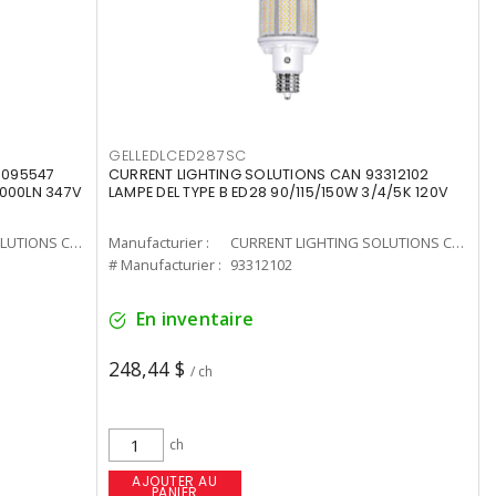
GELLEDLCED287SC
3095547
CURRENT LIGHTING SOLUTIONS CAN 93312102
0000LN 347V
LAMPE DEL TYPE B ED28 90/115/150W 3/4/5K 120V
CURRENT LIGHTING SOLUTIONS CAN
Manufacturier :
CURRENT LIGHTING SOLUTIONS CAN
# Manufacturier :
93312102
En inventaire
248,44 $
/ ch
ch
AJOUTER AU
PANIER