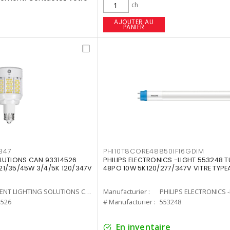
ch
AJOUTER AU
PANIER
347
PHI10T8CORE48850IF16GDIM
LUTIONS CAN 93314526
PHILIPS ELECTRONICS -LIGHT 553248 T
7 21/35/45W 3/4/5K 120/347V
48PO 10W 5K120/277/347V VITRE TYPE
CURRENT LIGHTING SOLUTIONS CAN
Manufacturier :
PHILIPS ELECTRONICS 
4526
# Manufacturier :
553248
En inventaire