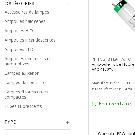
CATÉGORIES
Accessoires de lampes
Ampoules halogènes
Ampoules HID
Ampoules incandescentes
Ampoules LED
Ampoules miniatures et
PHIF32T8TL941ALTO
automotives
Ampoule Tube Fluores
Alto 4100°K
Lampes au xénon
Lampes de spécialité
Manufacturier :
PHILI
# Manufacturier :
4796
Lampes fluorescentes
compactes
En inventaire
Tubes fluorescents
TYPE
Compte PRO seul