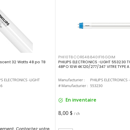
PHI10T8CORE48840IF16GDIM
cent 32 Watts 48 po T8
PHILIPS ELECTRONICS -LIGHT 553230 T
48PO 10W 4K120/277/347 VITRE TYPE A
PS ELECTRONICS -LIGHT
Manufacturier :
PHILIPS ELECTRONICS 
26
# Manufacturier :
553230
En inventaire
8,00 $
/ ch
ement. Contactez votre