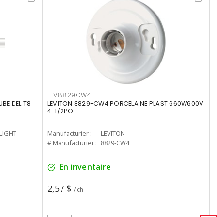
LEV8829CW4
UBE DEL T8
LEVITON 8829-CW4 PORCELAINE PLAST 660W600V
4-1/2PO
-LIGHT
Manufacturier :
LEVITON
# Manufacturier :
8829-CW4
En inventaire
2,57 $
/ ch