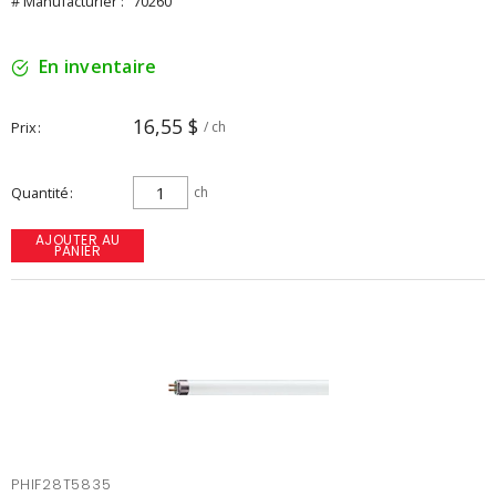
# Manufacturier :
70260
En inventaire
16,55 $
Prix
/ ch
Quantité
ch
AJOUTER AU
PANIER
PHIF28T5835