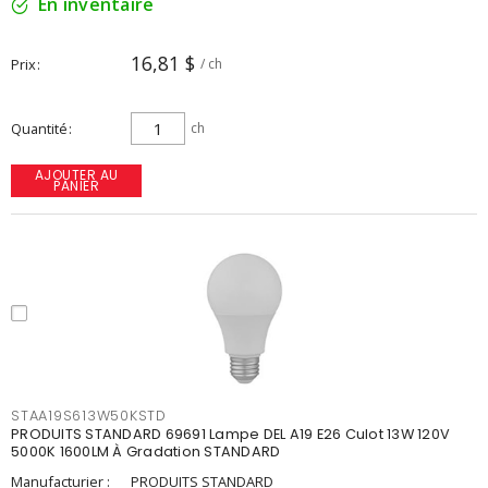
En inventaire
16,81 $
Prix
/ ch
Quantité
ch
AJOUTER AU
PANIER
STAA19S613W50KSTD
PRODUITS STANDARD 69691 Lampe DEL A19 E26 Culot 13W 120V
5000K 1600LM À Gradation STANDARD
Manufacturier :
PRODUITS STANDARD