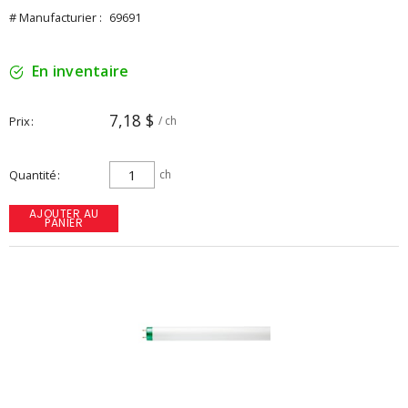
# Manufacturier :
69691
En inventaire
7,18 $
Prix
/ ch
Quantité
ch
AJOUTER AU
PANIER