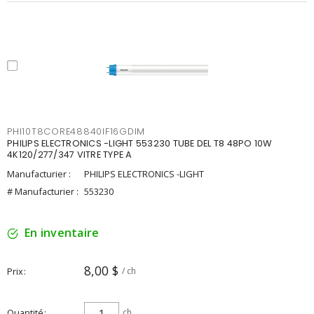
PHI10T8CORE48840IF16GDIM
PHILIPS ELECTRONICS -LIGHT 553230 TUBE DEL T8 48PO 10W
4K120/277/347 VITRE TYPE A
Manufacturier :
PHILIPS ELECTRONICS -LIGHT
# Manufacturier :
553230
En inventaire
8,00 $
Prix
/ ch
Quantité
ch