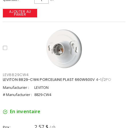
AJOUTER AU
PANIER
LEV8829CW4
LEVITON 8829-CW4 PORCELAINE PLAST 660W600V 4-1/2PO
Manufacturier :
LEVITON
# Manufacturier :
8829-CW4
En inventaire
2,57 $
Prix
/ ch