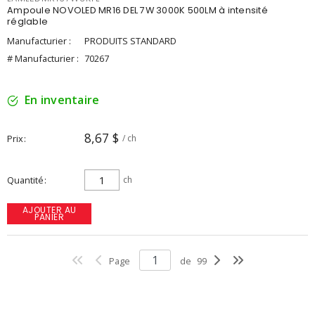
Ampoule NOVOLED MR16 DEL 7W 3000K 500LM à intensité
réglable
Manufacturier :
PRODUITS STANDARD
# Manufacturier :
70267
En inventaire
8,67 $
Prix
/ ch
Quantité
ch
AJOUTER AU
PANIER
Page
de
99