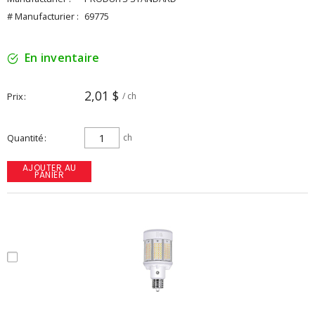
# Manufacturier :
69775
En inventaire
2,01 $
Prix
/ ch
Quantité
ch
AJOUTER AU
PANIER