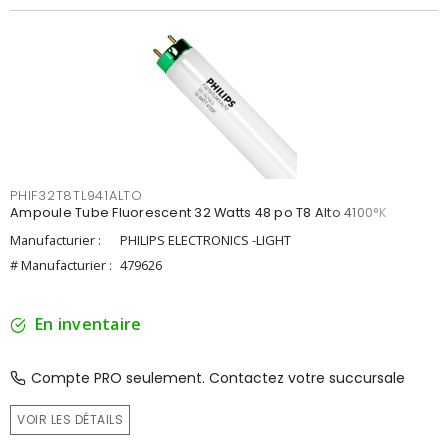
PHIF32T8TL941ALTO
Ampoule Tube Fluorescent 32 Watts 48 po T8 Alto 4100°K
Manufacturier :
PHILIPS ELECTRONICS -LIGHT
# Manufacturier :
479626
En inventaire
Compte PRO seulement. Contactez votre succursale
VOIR LES DÉTAILS