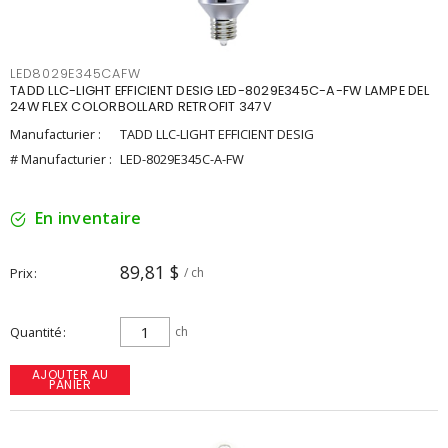
LED8029E345CAFW
TADD LLC-LIGHT EFFICIENT DESIG LED-8029E345C-A-FW LAMPE DEL
24W FLEX COLORBOLLARD RETROFIT 347V
Manufacturier :
TADD LLC-LIGHT EFFICIENT DESIG
# Manufacturier :
LED-8029E345C-A-FW
En inventaire
89,81 $
Prix
/ ch
Quantité
ch
AJOUTER AU
PANIER