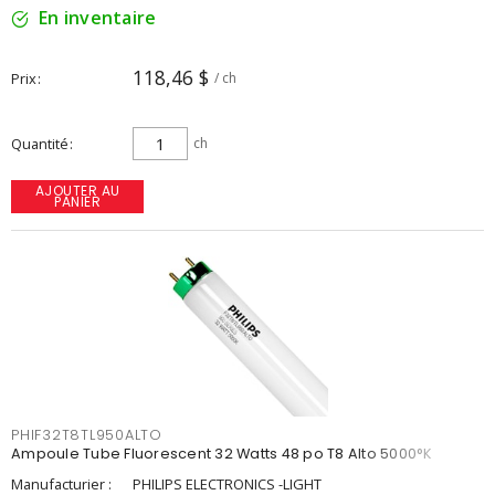
En inventaire
118,46 $
Prix
/ ch
Quantité
ch
AJOUTER AU
PANIER
PHIF32T8TL950ALTO
Ampoule Tube Fluorescent 32 Watts 48 po T8 Alto 5000°K
Manufacturier :
PHILIPS ELECTRONICS -LIGHT