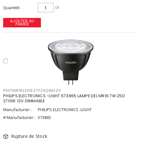
Quantité
ch
AJOUTER AU
PANIER
PHI7MR16LED827F25DIM12V
PHILIPS ELECTRONICS -LIGHT 573865 LAMPE DEL MR16 7W 25D
2700K 12V DIMMABLE
Manufacturier :
PHILIPS ELECTRONICS -LIGHT
# Manufacturier :
573865
Rupture de Stock