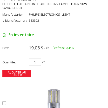
PHILIPS ELECTRONICS -LIGHT 383372 LAMPE FLUOR 26W
G24Q34100K
Manufacturier :
PHILIPS ELECTRONICS -LIGHT
# Manufacturier :
383372
En inventaire
19,03 $
Prix
/ ch
Écofrais : 0,45 $
Quantité
ch
AJOUTER AU
PANIER