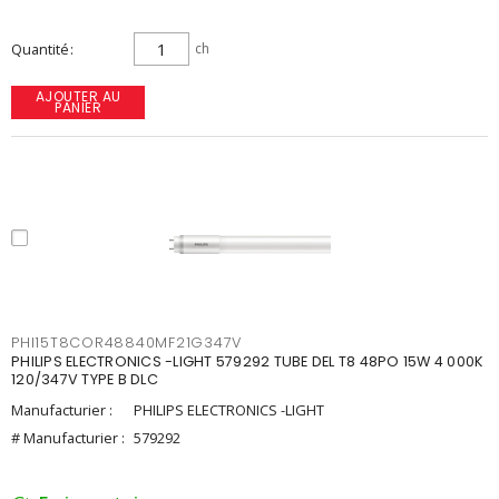
Quantité
ch
AJOUTER AU
PANIER
PHI15T8COR48840MF21G347V
PHILIPS ELECTRONICS -LIGHT 579292 TUBE DEL T8 48PO 15W 4 000K
120/347V TYPE B DLC
Manufacturier :
PHILIPS ELECTRONICS -LIGHT
# Manufacturier :
579292