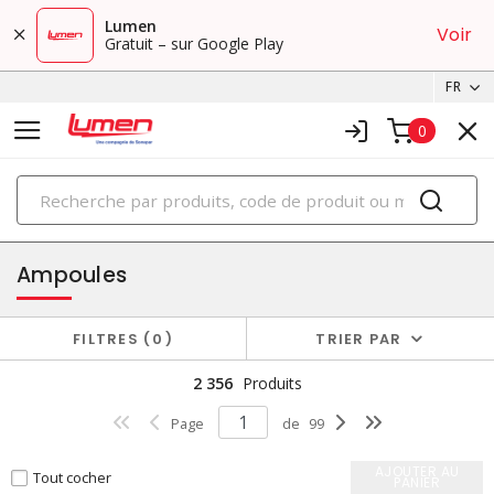
Lumen
Voir
Gratuit – sur Google Play
FR
0
PRODUITS
éclairage
Ampoules
FILTRES
0
TRIER PAR
2 356
Produits
Page
de
99
AJOUTER AU
Tout cocher
PANIER