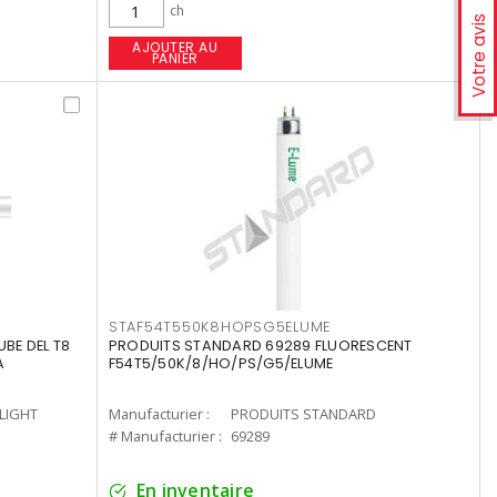
ch
Votre avis
AJOUTER AU
PANIER
STAF54T550K8HOPSG5ELUME
UBE DEL T8
PRODUITS STANDARD 69289 FLUORESCENT
A
F54T5/50K/8/HO/PS/G5/ELUME
-LIGHT
Manufacturier :
PRODUITS STANDARD
# Manufacturier :
69289
En inventaire