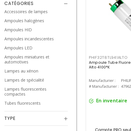
CATÉGORIES
Accessoires de lampes
Ampoules halogènes
Ampoules HID
Ampoules incandescentes
Ampoules LED
Ampoules miniatures et
PHIF32T8TL941ALTO
automotives
Ampoule Tube Fluores
Alto 4100°K
Lampes au xénon
Lampes de spécialité
Manufacturier :
PHILI
# Manufacturier :
4796
Lampes fluorescentes
compactes
En inventaire
Tubes fluorescents
TYPE
Compte PRO seul