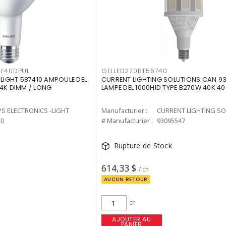
F40DPUL
GELLED270BT56740
-LIGHT 587410 AMPOULE DEL
CURRENT LIGHTING SOLUTIONS CAN 9
 4K DIMM / LONG
LAMPE DEL 1000HID TYPE B270W 40K 4
PS ELECTRONICS -LIGHT
Manufacturier :
10
# Manufacturier :
93095547
Rupture de Stock
614,33 $
/ ch
AUCUN RETOUR
ch
AJOUTER AU
PANIER