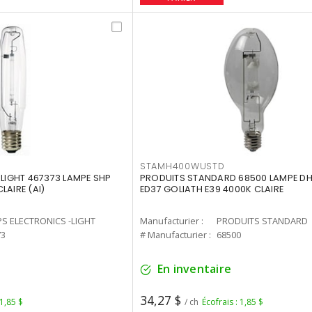
STAMH400WUSTD
-LIGHT 467373 LAMPE SHP
PRODUITS STANDARD 68500 LAMPE DH
LAIRE (AI)
ED37 GOLIATH E39 4000K CLAIRE
PS ELECTRONICS -LIGHT
Manufacturier :
PRODUITS STANDARD
73
# Manufacturier :
68500
En inventaire
34,27 $
 1,85 $
/ ch
Écofrais : 1,85 $