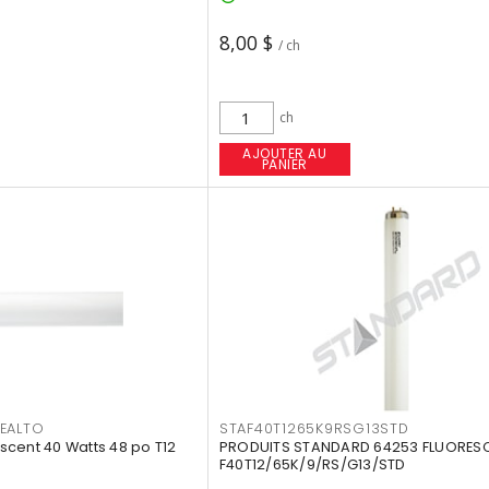
8,00 $
/ ch
ch
AJOUTER AU
PANIER
EALTO
STAF40T1265K9RSG13STD
cent 40 Watts 48 po T12
PRODUITS STANDARD 64253 FLUORES
F40T12/65K/9/RS/G13/STD