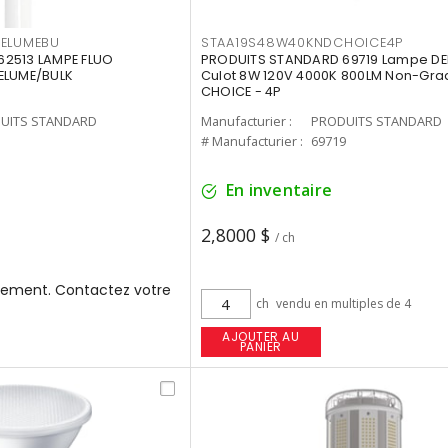
3ELUMEBU
STAA19S48W40KNDCHOICE4P
2513 LAMPE FLUO
PRODUITS STANDARD 69719 Lampe DEL
ELUME/BULK
Culot 8W 120V 4000K 800LM Non-Gra
CHOICE - 4P
UITS STANDARD
Manufacturier :
PRODUITS STANDARD
3
# Manufacturier :
69719
En inventaire
2,8000 $
/ ch
ement. Contactez votre
ch
vendu en multiples de 4
AJOUTER AU
PANIER