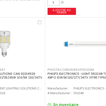
ch
AJOUTER AU
PANIER
347
PHI10T8CORE48850IF16GDIM
LUTIONS CAN 93314526
PHILIPS ELECTRONICS -LIGHT 553248 T
7 21/35/45W 3/4/5K 120/347V
48PO 10W 5K120/277/347V VITRE TYPE
CURRENT LIGHTING SOLUTIONS CAN
Manufacturier :
PHILIPS ELECTRONICS 
4526
# Manufacturier :
553248
En inventaire