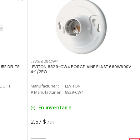
LEV8829CW4
UBE DEL T8
LEVITON 8829-CW4 PORCELAINE PLAST 660W600V
4-1/2PO
-LIGHT
Manufacturier :
LEVITON
# Manufacturier :
8829-CW4
En inventaire
2,57 $
/ ch