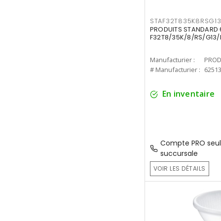
STAF32T835K8RSG1
PRODUITS STANDARD 6
F32T8/35K/8/RS/G13/
Manufacturier :
PROD
# Manufacturier :
6251
En inventaire
Compte PRO seul
succursale
VOIR LES DÉTAILS