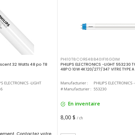
PHI10T8CORE48840IF16GDIM
cent 32 Watts 48 po T8
PHILIPS ELECTRONICS -LIGHT 553230 T
48PO 10W 4K120/277/347 VITRE TYPE A
PS ELECTRONICS -LIGHT
Manufacturier :
PHILIPS ELECTRONICS 
26
# Manufacturier :
553230
En inventaire
8,00 $
/ ch
ement. Contactez votre