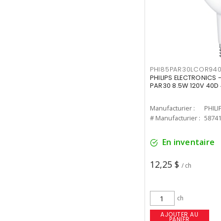
PHI85PAR30LCOR940
PHILIPS ELECTRONICS 
PAR30 8.5W 120V 40D
Manufacturier :
PHILI
# Manufacturier :
5874
En inventaire
12,25 $
/ ch
ch
AJOUTER AU
PANIER