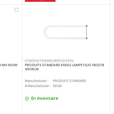
STAFB32T841K8U6RSG13ESV
I MH 400W
PRODUITS STANDARD 65502 LAMPE FLUO FB32T8
4100KU6
Manufacturier :
PRODUITS STANDARD
# Manufacturier :
65502
En inventaire