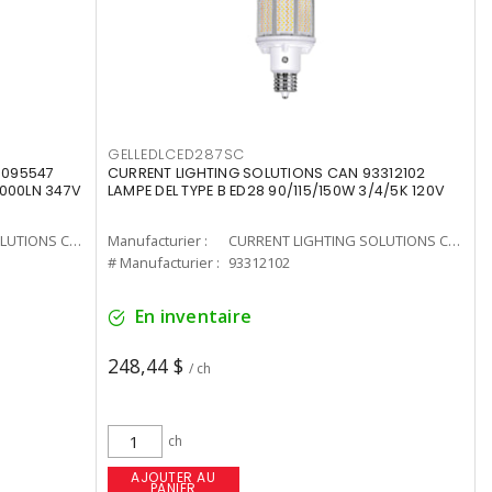
GELLEDLCED287SC
3095547
CURRENT LIGHTING SOLUTIONS CAN 93312102
0000LN 347V
LAMPE DEL TYPE B ED28 90/115/150W 3/4/5K 120V
CURRENT LIGHTING SOLUTIONS CAN
Manufacturier :
CURRENT LIGHTING SOLUTIONS CAN
# Manufacturier :
93312102
En inventaire
248,44 $
/ ch
ch
AJOUTER AU
PANIER