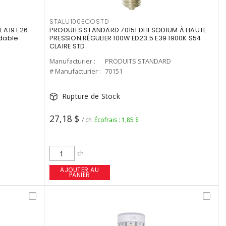
STALU100ECOSTD
 A19 E26
PRODUITS STANDARD 70151 DHI SODIUM À HAUTE
dable
PRESSION RÉGULIER 100W ED23.5 E39 1900K S54
CLAIRE STD
Manufacturier :
PRODUITS STANDARD
# Manufacturier :
70151
Rupture de Stock
27,18 $
/ ch
Écofrais : 1,85 $
ch
AJOUTER AU
PANIER