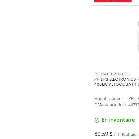
PHIC400S51ALTO
PHILIPS ELECTRONICS 
400E18 ALTOGOLIATH C
Manufacturier :
PHILI
# Manufacturier :
4673
En inventaire
30,59 $
/ ch
Écofrais :