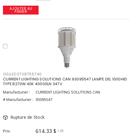
AJOUTER AU
PANIER
GELLED270BT56740
CURRENT LIGHTING SOLUTIONS CAN 93095547 LAMPE DEL 1000HID
TYPE B270W 40K 40000LN 347V
Manufacturier :
CURRENT LIGHTING SOLUTIONS CAN
# Manufacturier :
93095547
Rupture de Stock
614,33 $
Prix
/ ch