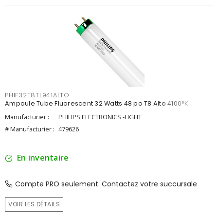
PHIF32T8TL941ALTO
Ampoule Tube Fluorescent 32 Watts 48 po T8 Alto 4100°K
Manufacturier :
PHILIPS ELECTRONICS -LIGHT
# Manufacturier :
479626
En inventaire
Compte PRO seulement. Contactez votre succursale
VOIR LES DÉTAILS