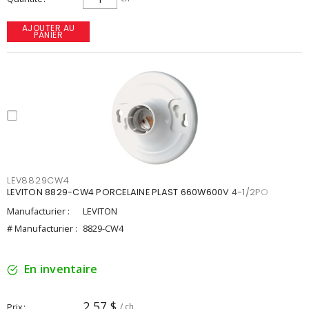
AJOUTER AU
PANIER
LEV8829CW4
LEVITON 8829-CW4 PORCELAINE PLAST 660W600V 4-1/2PO
Manufacturier :
LEVITON
# Manufacturier :
8829-CW4
En inventaire
2,57 $
Prix
/ ch