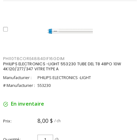
PHI10T8CORE48840IF16GDIM
PHILIPS ELECTRONICS -LIGHT 553230 TUBE DEL T8 48PO 10W
4K120/277/347 VITRE TYPE A
Manufacturier :
PHILIPS ELECTRONICS -LIGHT
# Manufacturier :
553230
En inventaire
8,00 $
Prix
/ ch
Quantité
ch