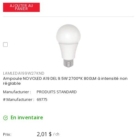
AJOUTER AU
PANIER
LAMLEDA199W27KND
Ampoule NOVOLED A19 DEL 9.5W 2700°K 800LM à intensité non
réglable
Manufacturier :
PRODUITS STANDARD
# Manufacturier :
69775
En inventaire
2,01 $
Prix
/ ch