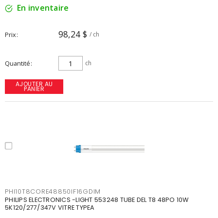
En inventaire
98,24 $
Prix
/ ch
Quantité
ch
AJOUTER AU
PANIER
PHI10T8CORE48850IF16GDIM
PHILIPS ELECTRONICS -LIGHT 553248 TUBE DEL T8 48PO 10W
5K120/277/347V VITRE TYPEA