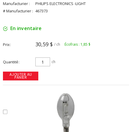
Manufacturier :
PHILIPS ELECTRONICS -LIGHT
# Manufacturier :
467373
En inventaire
30,59 $
Prix
/ ch
Écofrais : 1,85 $
Quantité
ch
AJOUTER AU
PANIER