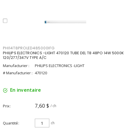
PHI14T8PROLED485000IFG
PHILIPS ELECTRONICS -LIGHT 470120 TUBE DEL T8 48PO 14W 5000K
120/277/347V TYPE A/C
Manufacturier :
PHILIPS ELECTRONICS -LIGHT
# Manufacturier :
470120
En inventaire
7,60 $
Prix
/ ch
Quantité
ch