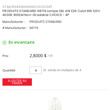
STAA19S48W40KNDCHOICE4P
PRODUITS STANDARD 69719 Lampe DEL A19 E26 Culot 8W 120V
4000K 800LM Non-Gradable CHOICE - 4P
Manufacturier :
PRODUITS STANDARD
# Manufacturier :
69719
En inventaire
2,8000 $
Prix
/ ch
Quantité
ch
vendu en multiples de 4
AJOUTER AU
PANIER