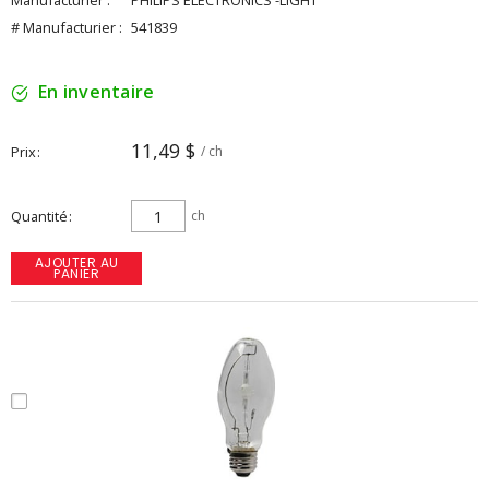
Manufacturier :
PHILIPS ELECTRONICS -LIGHT
# Manufacturier :
541839
En inventaire
11,49 $
Prix
/ ch
Quantité
ch
AJOUTER AU
PANIER