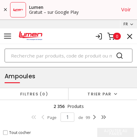
Lumen
Voir
Gratuit – sur Google Play
FR
0
PRODUITS
éclairage
Ampoules
FILTRES
0
TRIER PAR
2 356
Produits
Page
de
99
AJOUTER AU
Tout cocher
PANIER