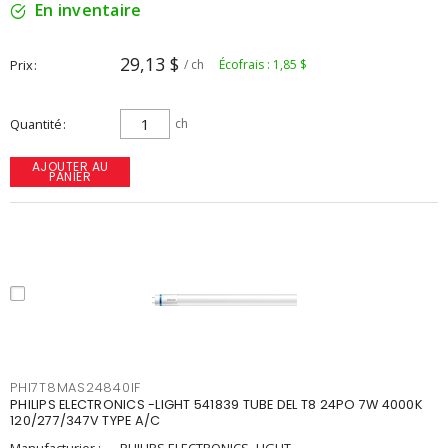
En inventaire
29,13 $
Prix
/ ch
Écofrais : 1,85 $
Quantité
ch
AJOUTER AU
PANIER
PHI7T8MAS24840IF
PHILIPS ELECTRONICS -LIGHT 541839 TUBE DEL T8 24PO 7W 4000K
120/277/347V TYPE A/C