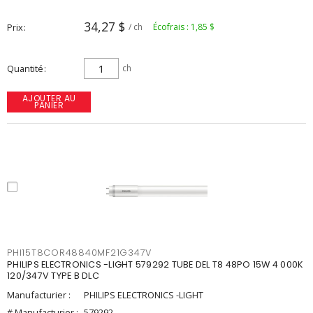
34,27 $
Prix
/ ch
Écofrais : 1,85 $
Quantité
ch
AJOUTER AU
PANIER
PHI15T8COR48840MF21G347V
PHILIPS ELECTRONICS -LIGHT 579292 TUBE DEL T8 48PO 15W 4 000K
120/347V TYPE B DLC
Manufacturier :
PHILIPS ELECTRONICS -LIGHT
# Manufacturier :
579292