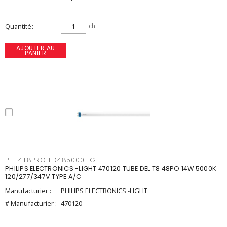
Quantité
ch
AJOUTER AU
PANIER
PHI14T8PROLED485000IFG
PHILIPS ELECTRONICS -LIGHT 470120 TUBE DEL T8 48PO 14W 5000K
120/277/347V TYPE A/C
Manufacturier :
PHILIPS ELECTRONICS -LIGHT
# Manufacturier :
470120