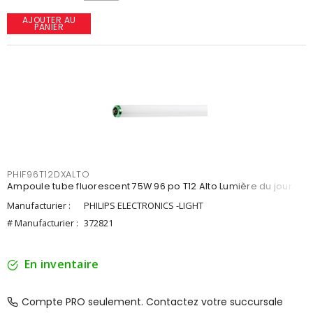
AJOUTER AU
PANIER
PHIF96T12DXALTO
Ampoule tube fluorescent 75W 96 po T12 Alto Lumière du jour
Manufacturier :
PHILIPS ELECTRONICS -LIGHT
# Manufacturier :
372821
En inventaire
Compte PRO seulement. Contactez votre succursale