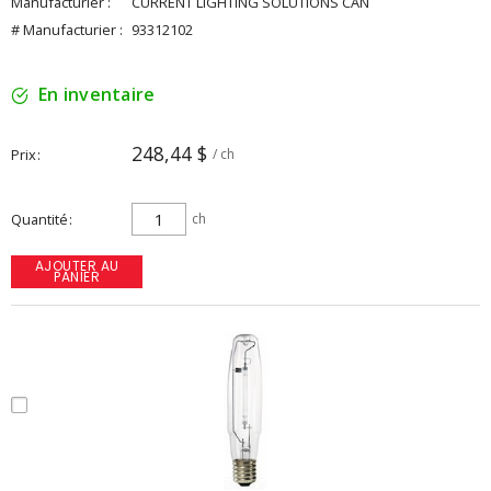
Manufacturier :
CURRENT LIGHTING SOLUTIONS CAN
# Manufacturier :
93312102
En inventaire
248,44 $
Prix
/ ch
Quantité
ch
AJOUTER AU
PANIER