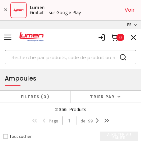
Lumen
Voir
Gratuit – sur Google Play
FR
0
PRODUITS
éclairage
Ampoules
FILTRES
0
TRIER PAR
2 356
Produits
Page
de
99
AJOUTER AU
Tout cocher
PANIER