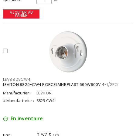
AJOUTER AU
PANIER
LEV8829CW4
LEVITON 8829-CW4 PORCELAINE PLAST 660W600V 4-1/2PO
Manufacturier :
LEVITON
# Manufacturier :
8829-CW4
En inventaire
2,57 $
Prix
/ ch