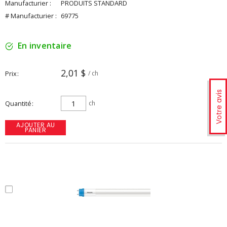
Manufacturier :
PRODUITS STANDARD
# Manufacturier :
69775
En inventaire
2,01 $
Prix
/ ch
Votre avis
Quantité
ch
AJOUTER AU
PANIER