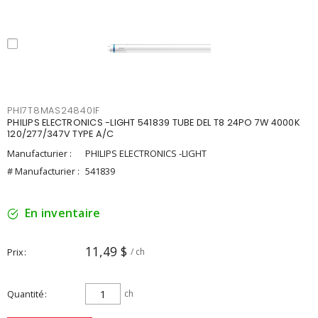
PHI7T8MAS24840IF
PHILIPS ELECTRONICS -LIGHT 541839 TUBE DEL T8 24PO 7W 4000K
120/277/347V TYPE A/C
Manufacturier :
PHILIPS ELECTRONICS -LIGHT
# Manufacturier :
541839
En inventaire
11,49 $
Prix
/ ch
Quantité
ch