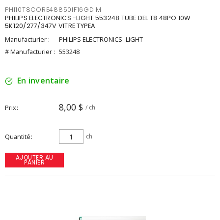
PHI10T8CORE48850IF16GDIM
PHILIPS ELECTRONICS -LIGHT 553248 TUBE DEL T8 48PO 10W
5K120/277/347V VITRE TYPEA
Manufacturier :
PHILIPS ELECTRONICS -LIGHT
# Manufacturier :
553248
En inventaire
8,00 $
Prix
/ ch
Quantité
ch
AJOUTER AU
PANIER