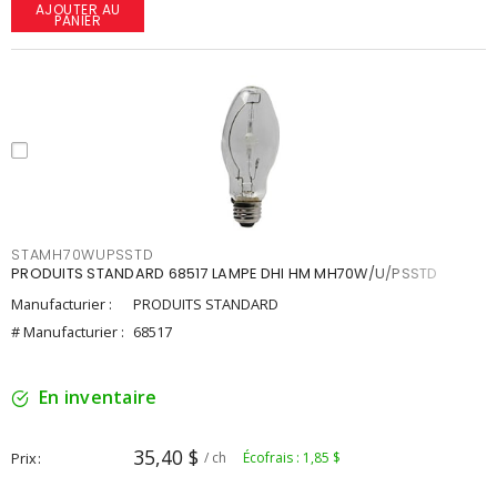
AJOUTER AU
PANIER
STAMH70WUPSSTD
PRODUITS STANDARD 68517 LAMPE DHI HM MH70W/U/PSSTD
Manufacturier :
PRODUITS STANDARD
# Manufacturier :
68517
En inventaire
35,40 $
Prix
/ ch
Écofrais : 1,85 $