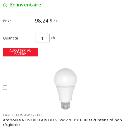
En inventaire
98,24 $
Prix
/ ch
Quantité
ch
AJOUTER AU
PANIER
LAMLEDA199W27KND
Ampoule NOVOLED A19 DEL 9.5W 2700°K 800LM à intensité non
réglable