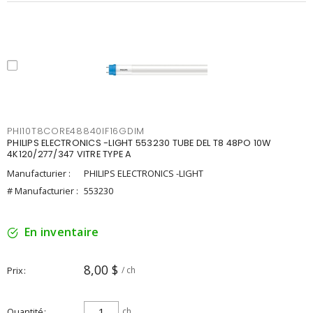
PHI10T8CORE48840IF16GDIM
PHILIPS ELECTRONICS -LIGHT 553230 TUBE DEL T8 48PO 10W
4K120/277/347 VITRE TYPE A
Manufacturier :
PHILIPS ELECTRONICS -LIGHT
# Manufacturier :
553230
En inventaire
8,00 $
Prix
/ ch
Quantité
ch