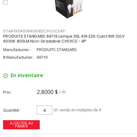
STAA19S48W40KNDCHOICE4P
PRODUITS STANDARD 69719 Lampe DEL A19 E26 Culot 8W 120V
4000K 800LM Non-Gradable CHOICE - 4P
Manufacturier :
PRODUITS STANDARD
# Manufacturier :
69719
En inventaire
2,8000 $
Prix
/ ch
Quantité
ch
vendu en multiples de 4
AJOUTER AU
PANIER