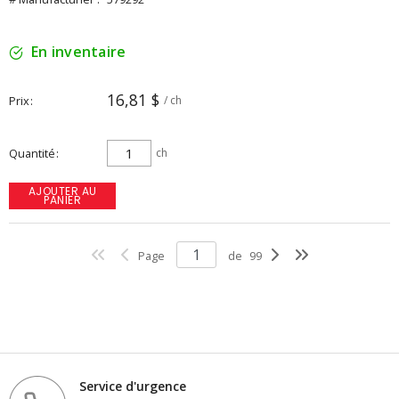
En inventaire
16,81 $
Prix
/ ch
Quantité
ch
AJOUTER AU
PANIER
Page
de
99
Service d'urgence