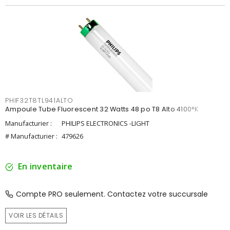
PHIF32T8TL941ALTO
Ampoule Tube Fluorescent 32 Watts 48 po T8 Alto 4100°K
Manufacturier :
PHILIPS ELECTRONICS -LIGHT
# Manufacturier :
479626
En inventaire
Compte PRO seulement. Contactez votre succursale
VOIR LES DÉTAILS