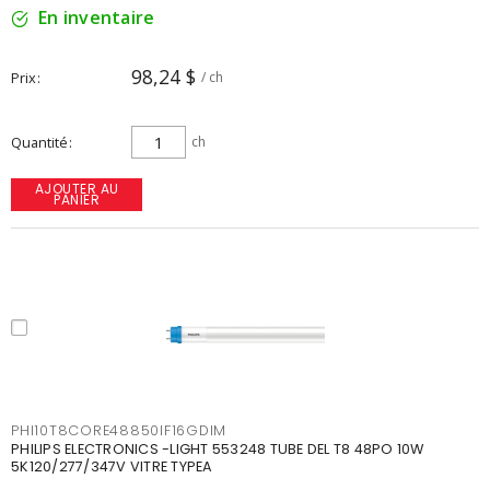
En inventaire
98,24 $
Prix
/ ch
Quantité
ch
AJOUTER AU
PANIER
PHI10T8CORE48850IF16GDIM
PHILIPS ELECTRONICS -LIGHT 553248 TUBE DEL T8 48PO 10W
5K120/277/347V VITRE TYPEA