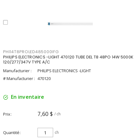
PHI14T8PROLED485000IFG
PHILIPS ELECTRONICS -LIGHT 470120 TUBE DEL T8 48PO 14W 5000K
120/277/347V TYPE A/C
Manufacturier :
PHILIPS ELECTRONICS -LIGHT
# Manufacturier :
470120
En inventaire
7,60 $
Prix
/ ch
Quantité
ch