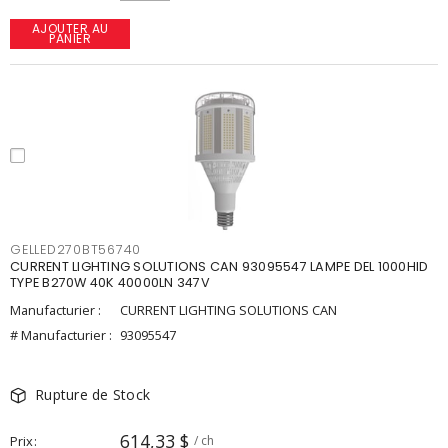
AJOUTER AU
PANIER
GELLED270BT56740
CURRENT LIGHTING SOLUTIONS CAN 93095547 LAMPE DEL 1000HID
TYPE B270W 40K 40000LN 347V
Manufacturier :
CURRENT LIGHTING SOLUTIONS CAN
# Manufacturier :
93095547
Rupture de Stock
614,33 $
Prix
/ ch