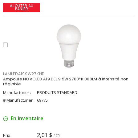
AJOUTER AU
PANIER
LAMLEDA199W27KND
Ampoule NOVOLED A19 DEL 9.5W 2700°K 800LM à intensité non
réglable
Manufacturier :
PRODUITS STANDARD
# Manufacturier :
69775
En inventaire
2,01 $
Prix
/ ch