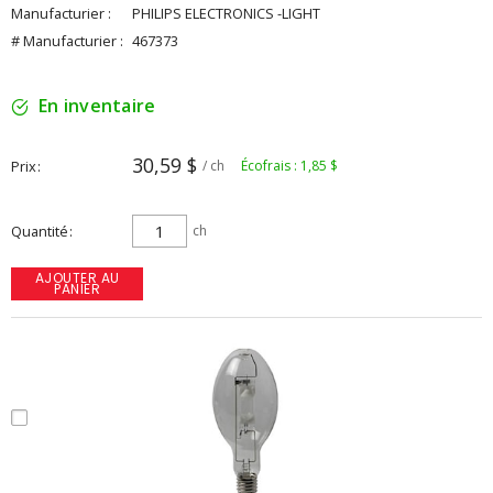
Manufacturier :
PHILIPS ELECTRONICS -LIGHT
# Manufacturier :
467373
En inventaire
30,59 $
Prix
/ ch
Écofrais : 1,85 $
Quantité
ch
AJOUTER AU
PANIER