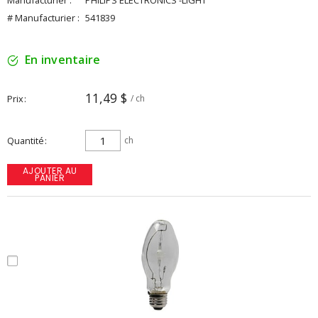
Manufacturier :
PHILIPS ELECTRONICS -LIGHT
# Manufacturier :
541839
En inventaire
11,49 $
Prix
/ ch
Quantité
ch
AJOUTER AU
PANIER