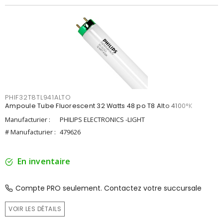
PHIF32T8TL941ALTO
Ampoule Tube Fluorescent 32 Watts 48 po T8 Alto 4100°K
Manufacturier :
PHILIPS ELECTRONICS -LIGHT
# Manufacturier :
479626
En inventaire
Compte PRO seulement. Contactez votre succursale
VOIR LES DÉTAILS