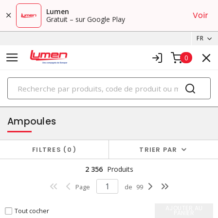
Lumen
Voir
Gratuit – sur Google Play
FR
0
PRODUITS
éclairage
Ampoules
FILTRES
0
TRIER PAR
2 356
Produits
Page
de
99
AJOUTER AU
Tout cocher
PANIER