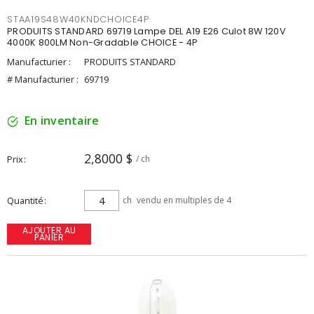
STAA19S48W40KNDCHOICE4P
PRODUITS STANDARD 69719 Lampe DEL A19 E26 Culot 8W 120V
4000K 800LM Non-Gradable CHOICE - 4P
Manufacturier :
PRODUITS STANDARD
# Manufacturier :
69719
En inventaire
2,8000 $
Prix
/ ch
Quantité
ch
vendu en multiples de 4
AJOUTER AU
PANIER