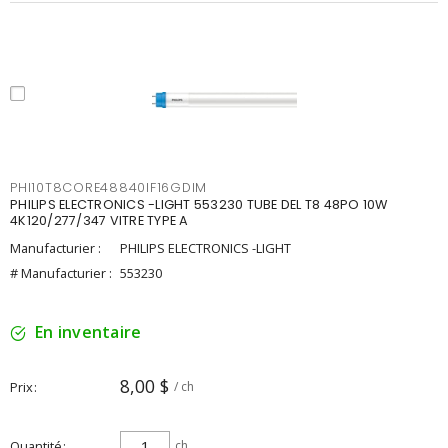
PHI10T8CORE48840IF16GDIM
PHILIPS ELECTRONICS -LIGHT 553230 TUBE DEL T8 48PO 10W
4K120/277/347 VITRE TYPE A
Manufacturier :
PHILIPS ELECTRONICS -LIGHT
# Manufacturier :
553230
En inventaire
8,00 $
Prix
/ ch
Quantité
ch