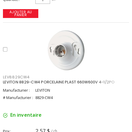
AJOUTER AU
PANIER
LEV8829CW4
LEVITON 8829-CW4 PORCELAINE PLAST 660W600V 4-1/2PO
Manufacturier :
LEVITON
# Manufacturier :
8829-CW4
En inventaire
2,57 $
Prix
/ ch