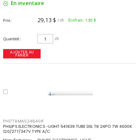
En inventaire
29,13 $
Prix
/ ch
Écofrais : 1,85 $
Quantité
ch
AJOUTER AU
PANIER
PHI7T8MAS24840IF
PHILIPS ELECTRONICS -LIGHT 541839 TUBE DEL T8 24PO 7W 4000K
120/277/347V TYPE A/C