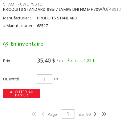
STAMH70WUPSSTD
PRODUITS STANDARD 68517 LAMPE DHI HM MH70W/U/PSSTD
Manufacturier :
PRODUITS STANDARD
# Manufacturier :
68517
En inventaire
35,40 $
Prix
/ ch
Écofrais : 1,85 $
Quantité
ch
AJOUTER AU
PANIER
Page
de
99