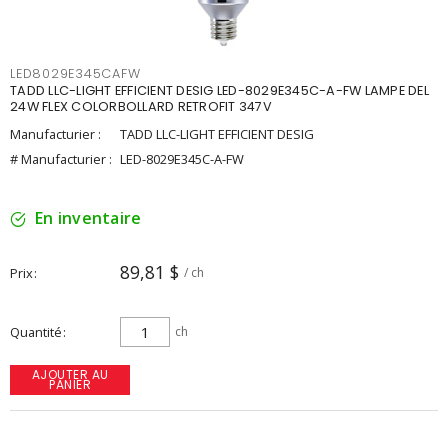
LED8029E345CAFW
TADD LLC-LIGHT EFFICIENT DESIG LED-8029E345C-A-FW LAMPE DEL
24W FLEX COLORBOLLARD RETROFIT 347V
Manufacturier :
TADD LLC-LIGHT EFFICIENT DESIG
# Manufacturier :
LED-8029E345C-A-FW
En inventaire
89,81 $
Prix
/ ch
Quantité
ch
AJOUTER AU
PANIER