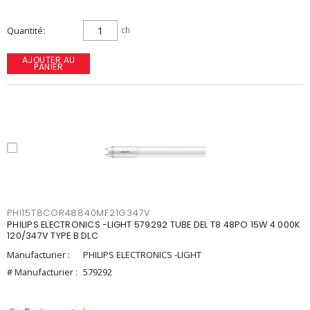
Quantité
ch
AJOUTER AU
PANIER
PHI15T8COR48840MF21G347V
PHILIPS ELECTRONICS -LIGHT 579292 TUBE DEL T8 48PO 15W 4 000K
120/347V TYPE B DLC
Manufacturier :
PHILIPS ELECTRONICS -LIGHT
# Manufacturier :
579292