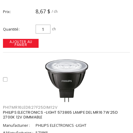
8,67 $
Prix
/ ch
Quantité
ch
AJOUTER AU
PANIER
PHI7MR16LED827F25DIM12V
PHILIPS ELECTRONICS -LIGHT 573865 LAMPE DEL MR16 7W 25D
2700K 12V DIMMABLE
Manufacturier :
PHILIPS ELECTRONICS -LIGHT
# Manufacturier :
573865