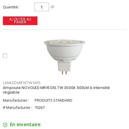
Quantité
ch
AJOUTER AU
PANIER
LAMLEDMR167W3KFL
Ampoule NOVOLED MR16 DEL 7W 3000K 500LM à intensité
réglable
Manufacturier :
PRODUITS STANDARD
# Manufacturier :
70267
En inventaire