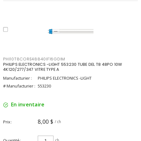
PHI10T8CORE48840IF16GDIM
PHILIPS ELECTRONICS -LIGHT 553230 TUBE DEL T8 48PO 10W
4K120/277/347 VITRE TYPE A
Manufacturier :
PHILIPS ELECTRONICS -LIGHT
# Manufacturier :
553230
En inventaire
8,00 $
Prix
/ ch
Quantité
ch