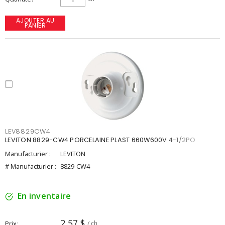
AJOUTER AU
PANIER
LEV8829CW4
LEVITON 8829-CW4 PORCELAINE PLAST 660W600V 4-1/2PO
Manufacturier :
LEVITON
# Manufacturier :
8829-CW4
En inventaire
2,57 $
Prix
/ ch