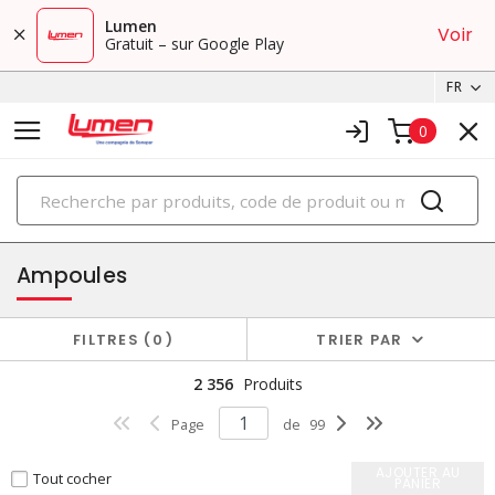
Lumen
Voir
Gratuit – sur Google Play
FR
0
PRODUITS
éclairage
Ampoules
FILTRES
0
TRIER PAR
2 356
Produits
Page
de
99
AJOUTER AU
Tout cocher
PANIER