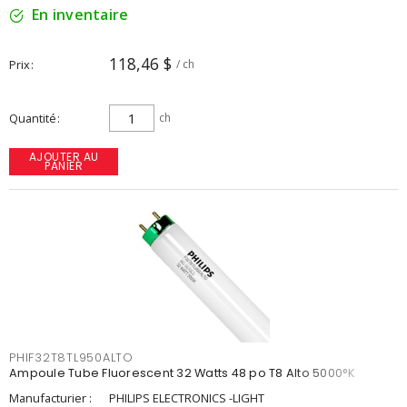
En inventaire
118,46 $
Prix
/ ch
Quantité
ch
AJOUTER AU
PANIER
PHIF32T8TL950ALTO
Ampoule Tube Fluorescent 32 Watts 48 po T8 Alto 5000°K
Manufacturier :
PHILIPS ELECTRONICS -LIGHT