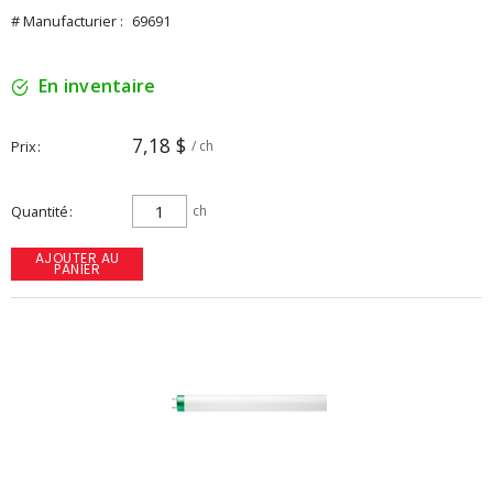
# Manufacturier :
69691
En inventaire
7,18 $
Prix
/ ch
Quantité
ch
AJOUTER AU
PANIER