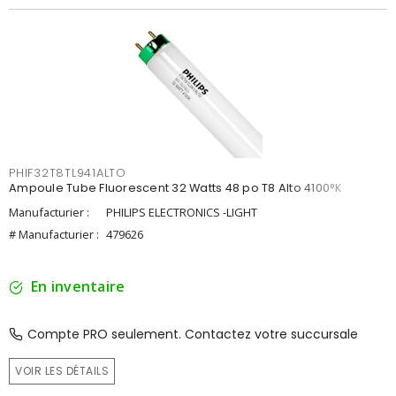
PHIF32T8TL941ALTO
Ampoule Tube Fluorescent 32 Watts 48 po T8 Alto 4100°K
Manufacturier :
PHILIPS ELECTRONICS -LIGHT
# Manufacturier :
479626
En inventaire
Compte PRO seulement. Contactez votre succursale
VOIR LES DÉTAILS