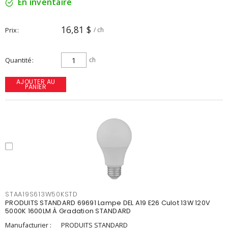
En inventaire
16,81 $
Prix
/ ch
Quantité
ch
AJOUTER AU
PANIER
STAA19S613W50KSTD
PRODUITS STANDARD 69691 Lampe DEL A19 E26 Culot 13W 120V
5000K 1600LM À Gradation STANDARD
Manufacturier :
PRODUITS STANDARD