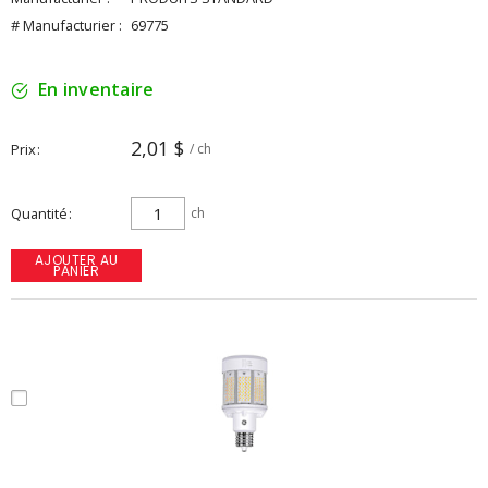
# Manufacturier :
69775
En inventaire
2,01 $
Prix
/ ch
Quantité
ch
AJOUTER AU
PANIER