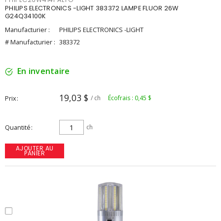
PHILIPS ELECTRONICS -LIGHT 383372 LAMPE FLUOR 26W
G24Q34100K
Manufacturier :
PHILIPS ELECTRONICS -LIGHT
# Manufacturier :
383372
En inventaire
19,03 $
Prix
/ ch
Écofrais : 0,45 $
Quantité
ch
AJOUTER AU
PANIER