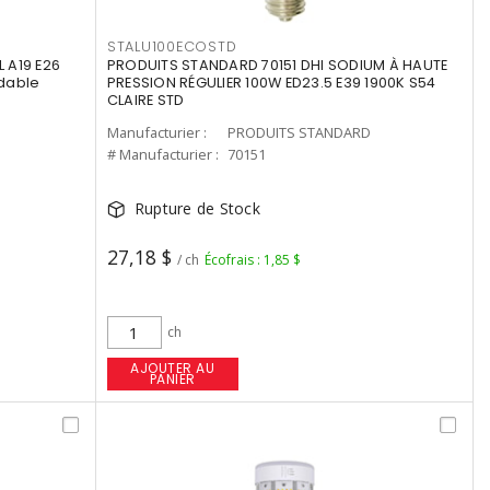
STALU100ECOSTD
 A19 E26
PRODUITS STANDARD 70151 DHI SODIUM À HAUTE
dable
PRESSION RÉGULIER 100W ED23.5 E39 1900K S54
CLAIRE STD
Manufacturier :
PRODUITS STANDARD
# Manufacturier :
70151
Rupture de Stock
27,18 $
/ ch
Écofrais : 1,85 $
ch
AJOUTER AU
PANIER