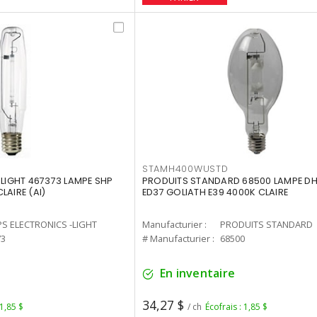
STAMH400WUSTD
-LIGHT 467373 LAMPE SHP
PRODUITS STANDARD 68500 LAMPE DH
LAIRE (AI)
ED37 GOLIATH E39 4000K CLAIRE
PS ELECTRONICS -LIGHT
Manufacturier :
PRODUITS STANDARD
73
# Manufacturier :
68500
En inventaire
34,27 $
 1,85 $
/ ch
Écofrais : 1,85 $