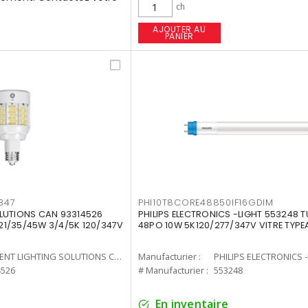
ch
AJOUTER AU
PANIER
347
PHI10T8CORE48850IF16GDIM
LUTIONS CAN 93314526
PHILIPS ELECTRONICS -LIGHT 553248 T
7 21/35/45W 3/4/5K 120/347V
48PO 10W 5K120/277/347V VITRE TYPE
CURRENT LIGHTING SOLUTIONS CAN
Manufacturier :
PHILIPS ELECTRONICS 
4526
# Manufacturier :
553248
En inventaire