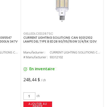
GELLEDLCED287SC
3095547
CURRENT LIGHTING SOLUTIONS CAN 93312102
0000LN 347V
LAMPE DEL TYPE B ED28 90/115/150W 3/4/5K 120V
CURRENT LIGHTING SOLUTIONS CAN
Manufacturier :
CURRENT LIGHTING SOLUTIONS CAN
# Manufacturier :
93312102
En inventaire
248,44 $
/ ch
ch
AJOUTER AU
PANIER