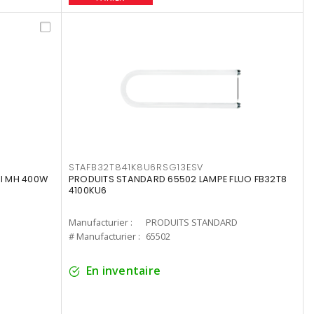
STAFB32T841K8U6RSG13ESV
I MH 400W
PRODUITS STANDARD 65502 LAMPE FLUO FB32T8
4100KU6
Manufacturier :
PRODUITS STANDARD
# Manufacturier :
65502
En inventaire