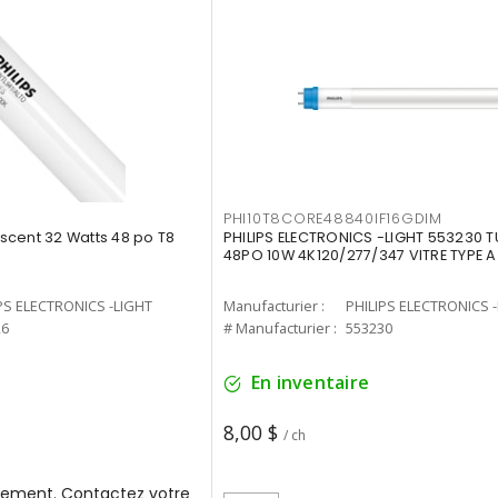
PHI10T8CORE48840IF16GDIM
cent 32 Watts 48 po T8
PHILIPS ELECTRONICS -LIGHT 553230 T
48PO 10W 4K120/277/347 VITRE TYPE A
PS ELECTRONICS -LIGHT
Manufacturier :
PHILIPS ELECTRONICS 
26
# Manufacturier :
553230
En inventaire
8,00 $
/ ch
ement. Contactez votre