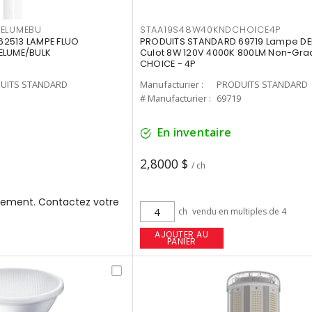
3ELUMEBU
STAA19S48W40KNDCHOICE4P
2513 LAMPE FLUO
PRODUITS STANDARD 69719 Lampe DEL
ELUME/BULK
Culot 8W 120V 4000K 800LM Non-Gra
CHOICE - 4P
UITS STANDARD
Manufacturier :
PRODUITS STANDARD
3
# Manufacturier :
69719
En inventaire
2,8000 $
/ ch
ement. Contactez votre
ch
vendu en multiples de 4
AJOUTER AU
PANIER