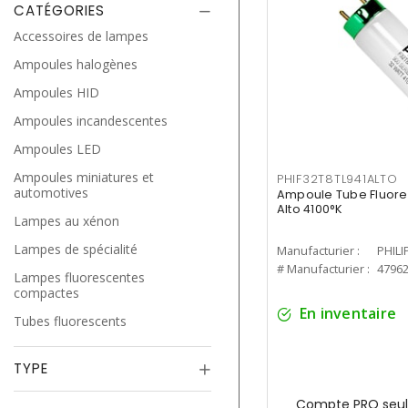
CATÉGORIES
Accessoires de lampes
Ampoules halogènes
Ampoules HID
Ampoules incandescentes
Ampoules LED
Ampoules miniatures et
PHIF32T8TL941ALTO
automotives
Ampoule Tube Fluores
Alto 4100°K
Lampes au xénon
Lampes de spécialité
Manufacturier :
PHILI
# Manufacturier :
4796
Lampes fluorescentes
compactes
En inventaire
Tubes fluorescents
TYPE
Compte PRO seul