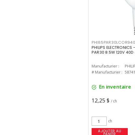
PHI85PAR30LCOR940
PHILIPS ELECTRONICS 
PAR30 8.5W 120V 40D
Manufacturier :
PHILI
# Manufacturier :
5874
En inventaire
12,25 $
/ ch
ch
AJOUTER AU
PANIER