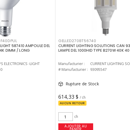
F40DPUL
GELLED270BT56740
-LIGHT 587410 AMPOULE DEL
CURRENT LIGHTING SOLUTIONS CAN 9
 4K DIMM / LONG
LAMPE DEL 1000HID TYPE B270W 40K 4
PS ELECTRONICS -LIGHT
Manufacturier :
10
# Manufacturier :
93095547
Rupture de Stock
614,33 $
/ ch
AUCUN RETOUR
ch
AJOUTER AU
PANIER