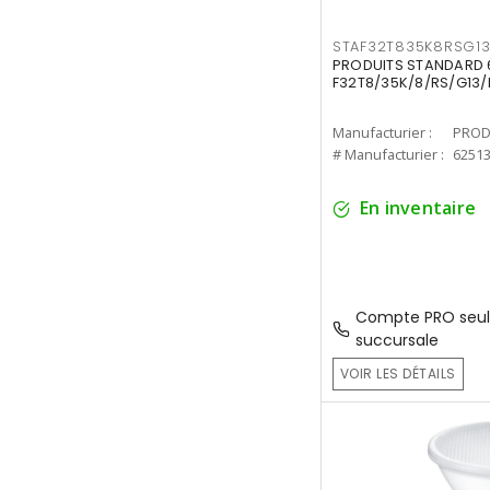
STAF32T835K8RSG1
PRODUITS STANDARD 6
F32T8/35K/8/RS/G13/
Manufacturier :
PROD
# Manufacturier :
6251
En inventaire
Compte PRO seul
succursale
VOIR LES DÉTAILS