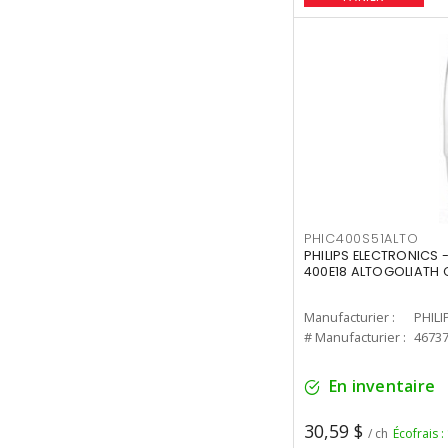
PHIC400S51ALTO
PHILIPS ELECTRONICS 
400E18 ALTOGOLIATH C
Manufacturier :
PHILI
# Manufacturier :
4673
En inventaire
30,59 $
/ ch
Écofrais :