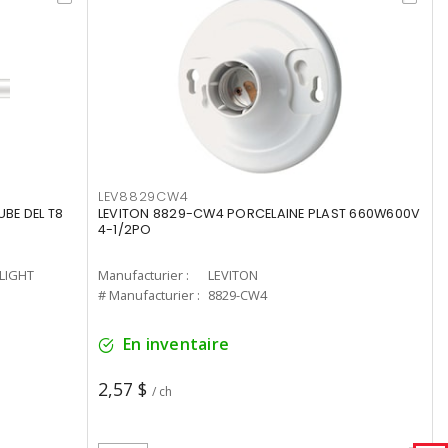
LEV8829CW4
UBE DEL T8
LEVITON 8829-CW4 PORCELAINE PLAST 660W600V
4-1/2PO
-LIGHT
Manufacturier :
LEVITON
# Manufacturier :
8829-CW4
En inventaire
2,57 $
/ ch