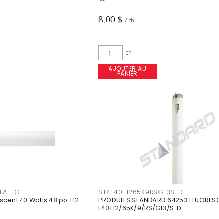
8,00 $
/ ch
ch
AJOUTER AU
PANIER
EALTO
STAF40T1265K9RSG13STD
cent 40 Watts 48 po T12
PRODUITS STANDARD 64253 FLUORES
F40T12/65K/9/RS/G13/STD