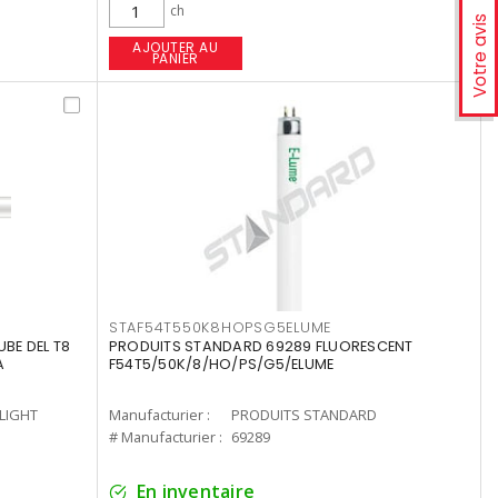
ch
Votre avis
AJOUTER AU
PANIER
STAF54T550K8HOPSG5ELUME
UBE DEL T8
PRODUITS STANDARD 69289 FLUORESCENT
A
F54T5/50K/8/HO/PS/G5/ELUME
-LIGHT
Manufacturier :
PRODUITS STANDARD
# Manufacturier :
69289
En inventaire