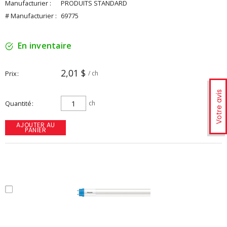
Manufacturier :
PRODUITS STANDARD
# Manufacturier :
69775
En inventaire
2,01 $
Prix
/ ch
Votre avis
Quantité
ch
AJOUTER AU
PANIER