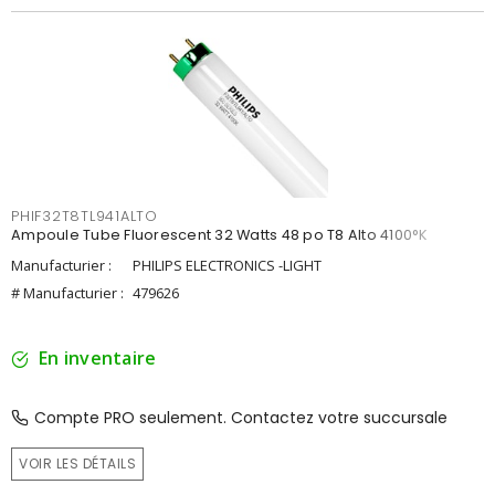
PHIF32T8TL941ALTO
Ampoule Tube Fluorescent 32 Watts 48 po T8 Alto 4100°K
Manufacturier :
PHILIPS ELECTRONICS -LIGHT
# Manufacturier :
479626
En inventaire
Compte PRO seulement. Contactez votre succursale
VOIR LES DÉTAILS