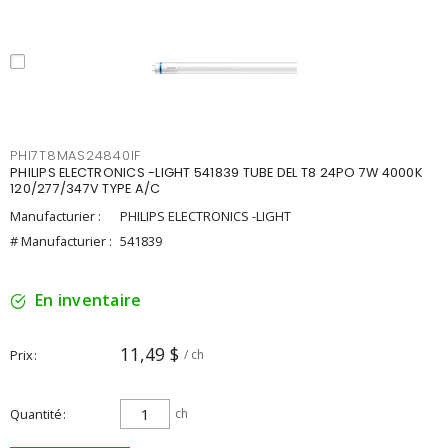
PHI7T8MAS24840IF
PHILIPS ELECTRONICS -LIGHT 541839 TUBE DEL T8 24PO 7W 4000K
120/277/347V TYPE A/C
Manufacturier :
PHILIPS ELECTRONICS -LIGHT
# Manufacturier :
541839
En inventaire
11,49 $
Prix
/ ch
Quantité
ch