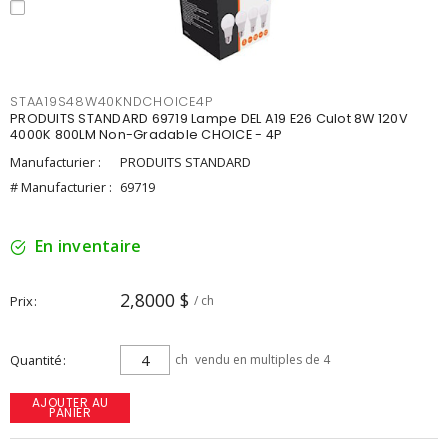
STAA19S48W40KNDCHOICE4P
PRODUITS STANDARD 69719 Lampe DEL A19 E26 Culot 8W 120V
4000K 800LM Non-Gradable CHOICE - 4P
Manufacturier :
PRODUITS STANDARD
# Manufacturier :
69719
En inventaire
2,8000 $
Prix
/ ch
Quantité
ch
vendu en multiples de 4
AJOUTER AU
PANIER