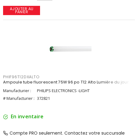
AJOUTER AU
PANIER
PHIF96T12DXALTO
Ampoule tube fluorescent 75W 96 po T12 Alto Lumière du jour
Manufacturier :
PHILIPS ELECTRONICS -LIGHT
# Manufacturier :
372821
En inventaire
Compte PRO seulement. Contactez votre succursale