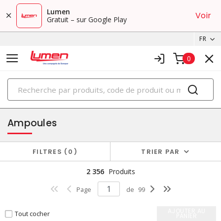
Lumen
Voir
Gratuit – sur Google Play
FR
0
PRODUITS
éclairage
Ampoules
FILTRES
0
TRIER PAR
2 356
Produits
Page
de
99
AJOUTER AU
Tout cocher
PANIER