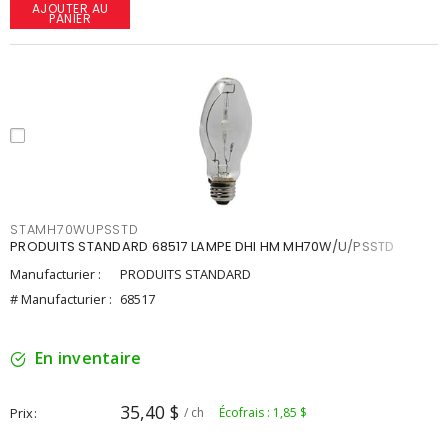
AJOUTER AU
PANIER
STAMH70WUPSSTD
PRODUITS STANDARD 68517 LAMPE DHI HM MH70W/U/PSSTD
Manufacturier :
PRODUITS STANDARD
# Manufacturier :
68517
En inventaire
35,40 $
Prix
/ ch
Écofrais : 1,85 $