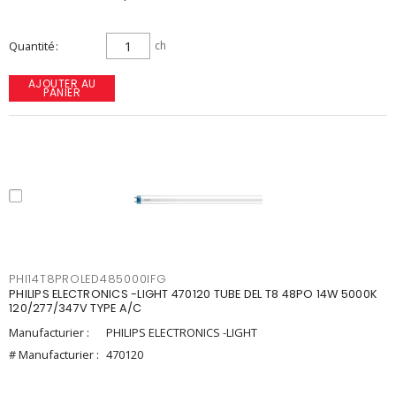
Quantité
ch
AJOUTER AU
PANIER
PHI14T8PROLED485000IFG
PHILIPS ELECTRONICS -LIGHT 470120 TUBE DEL T8 48PO 14W 5000K
120/277/347V TYPE A/C
Manufacturier :
PHILIPS ELECTRONICS -LIGHT
# Manufacturier :
470120