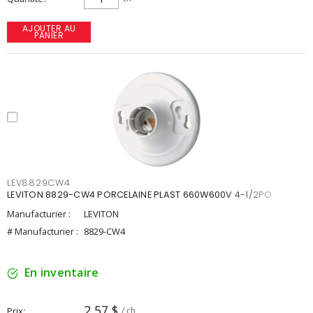
AJOUTER AU
PANIER
LEV8829CW4
LEVITON 8829-CW4 PORCELAINE PLAST 660W600V 4-1/2PO
Manufacturier :
LEVITON
# Manufacturier :
8829-CW4
En inventaire
2,57 $
Prix
/ ch