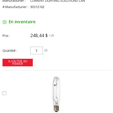
Manufacturier :
CURRENT LIGHTING SOLUTIONS CAN
# Manufacturier :
93312102
En inventaire
248,44 $
Prix
/ ch
Quantité
ch
AJOUTER AU
PANIER