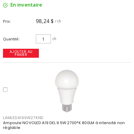
En inventaire
98,24 $
Prix
/ ch
Quantité
ch
AJOUTER AU
PANIER
LAMLEDA199W27KND
Ampoule NOVOLED A19 DEL 9.5W 2700°K 800LM à intensité non
réglable