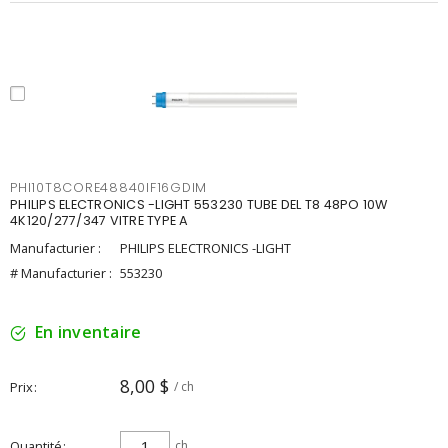
PHI10T8CORE48840IF16GDIM
PHILIPS ELECTRONICS -LIGHT 553230 TUBE DEL T8 48PO 10W
4K120/277/347 VITRE TYPE A
Manufacturier :
PHILIPS ELECTRONICS -LIGHT
# Manufacturier :
553230
En inventaire
8,00 $
Prix
/ ch
Quantité
ch