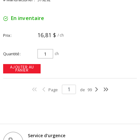
En inventaire
16,81 $
Prix
/ ch
Quantité
ch
AJOUTER AU
PANIER
Page
de
99
Service d'urgence