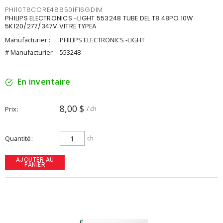
PHI10T8CORE48850IF16GDIM
PHILIPS ELECTRONICS -LIGHT 553248 TUBE DEL T8 48PO 10W
5K120/277/347V VITRE TYPEA
Manufacturier :
PHILIPS ELECTRONICS -LIGHT
# Manufacturier :
553248
En inventaire
8,00 $
Prix
/ ch
Quantité
ch
AJOUTER AU
PANIER