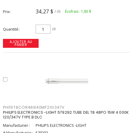
34,27 $
Prix
/ ch
Écofrais : 1,85 $
Quantité
ch
AJOUTER AU
PANIER
PHI15T8COR48840MF21G347V
PHILIPS ELECTRONICS -LIGHT 579292 TUBE DEL T8 48PO 15W 4 000K
120/347V TYPE B DLC
Manufacturier :
PHILIPS ELECTRONICS -LIGHT
# Manufacturier :
579292