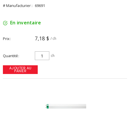
# Manufacturier :
69691
En inventaire
7,18 $
Prix
/ ch
Quantité
ch
AJOUTER AU
PANIER