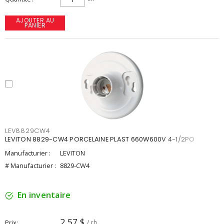
AJOUTER AU
PANIER
LEV8829CW4
LEVITON 8829-CW4 PORCELAINE PLAST 660W600V 4-1/2PO
Manufacturier :
LEVITON
# Manufacturier :
8829-CW4
En inventaire
2,57 $
Prix
/ ch