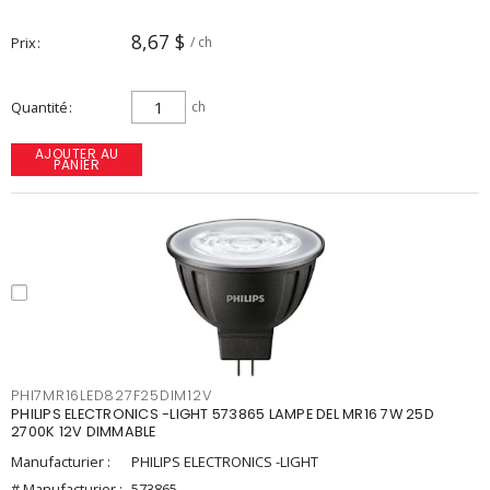
8,67 $
Prix
/ ch
Quantité
ch
AJOUTER AU
PANIER
PHI7MR16LED827F25DIM12V
PHILIPS ELECTRONICS -LIGHT 573865 LAMPE DEL MR16 7W 25D
2700K 12V DIMMABLE
Manufacturier :
PHILIPS ELECTRONICS -LIGHT
# Manufacturier :
573865