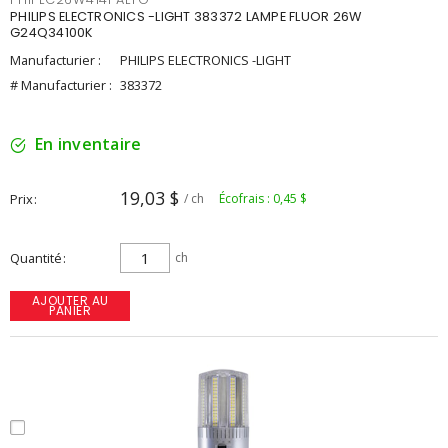
PHILIPS ELECTRONICS -LIGHT 383372 LAMPE FLUOR 26W
G24Q34100K
Manufacturier :
PHILIPS ELECTRONICS -LIGHT
# Manufacturier :
383372
En inventaire
19,03 $
Prix
/ ch
Écofrais : 0,45 $
Quantité
ch
AJOUTER AU
PANIER