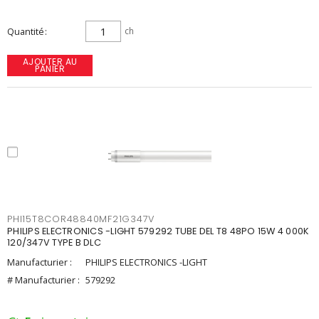
Quantité
ch
AJOUTER AU
PANIER
PHI15T8COR48840MF21G347V
PHILIPS ELECTRONICS -LIGHT 579292 TUBE DEL T8 48PO 15W 4 000K
120/347V TYPE B DLC
Manufacturier :
PHILIPS ELECTRONICS -LIGHT
# Manufacturier :
579292