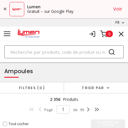
Lumen
Voir
Gratuit – sur Google Play
FR
0
PRODUITS
éclairage
Ampoules
FILTRES
0
TRIER PAR
2 356
Produits
Page
de
99
AJOUTER AU
Tout cocher
PANIER