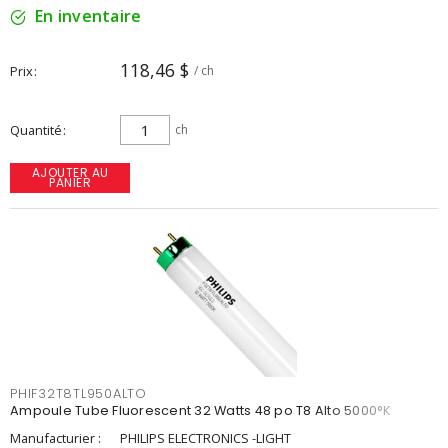
En inventaire
118,46 $
Prix
/ ch
Quantité
ch
AJOUTER AU
PANIER
PHIF32T8TL950ALTO
Ampoule Tube Fluorescent 32 Watts 48 po T8 Alto 5000°K
Manufacturier :
PHILIPS ELECTRONICS -LIGHT