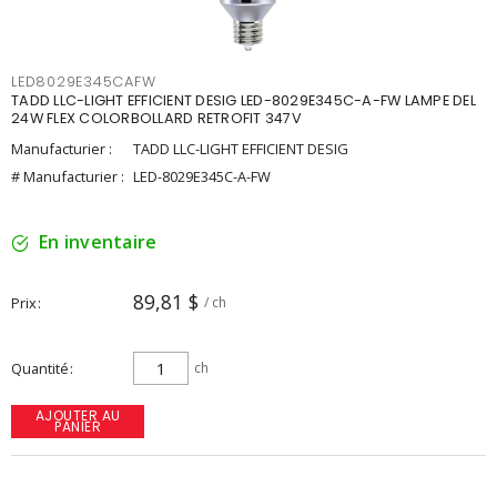
LED8029E345CAFW
TADD LLC-LIGHT EFFICIENT DESIG LED-8029E345C-A-FW LAMPE DEL
24W FLEX COLORBOLLARD RETROFIT 347V
Manufacturier :
TADD LLC-LIGHT EFFICIENT DESIG
# Manufacturier :
LED-8029E345C-A-FW
En inventaire
89,81 $
Prix
/ ch
Quantité
ch
AJOUTER AU
PANIER