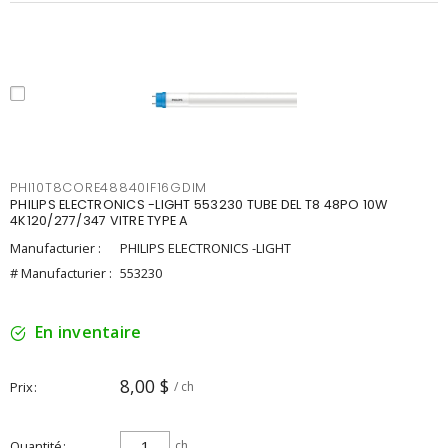
PHI10T8CORE48840IF16GDIM
PHILIPS ELECTRONICS -LIGHT 553230 TUBE DEL T8 48PO 10W
4K120/277/347 VITRE TYPE A
Manufacturier :
PHILIPS ELECTRONICS -LIGHT
# Manufacturier :
553230
En inventaire
8,00 $
Prix
/ ch
Quantité
ch