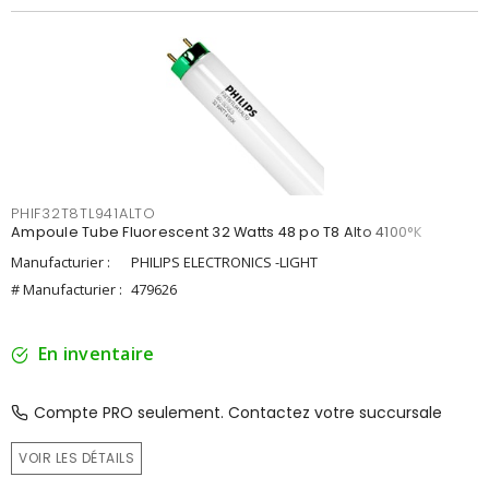
PHIF32T8TL941ALTO
Ampoule Tube Fluorescent 32 Watts 48 po T8 Alto 4100°K
Manufacturier :
PHILIPS ELECTRONICS -LIGHT
# Manufacturier :
479626
En inventaire
Compte PRO seulement. Contactez votre succursale
VOIR LES DÉTAILS