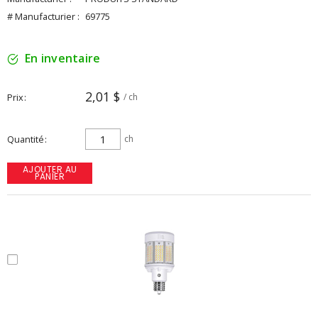
# Manufacturier :
69775
En inventaire
2,01 $
Prix
/ ch
Quantité
ch
AJOUTER AU
PANIER