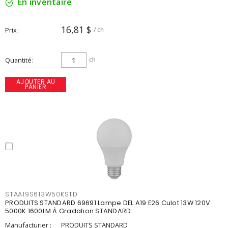
En inventaire
16,81 $
Prix
/ ch
Quantité
ch
AJOUTER AU
PANIER
STAA19S613W50KSTD
PRODUITS STANDARD 69691 Lampe DEL A19 E26 Culot 13W 120V
5000K 1600LM À Gradation STANDARD
Manufacturier :
PRODUITS STANDARD