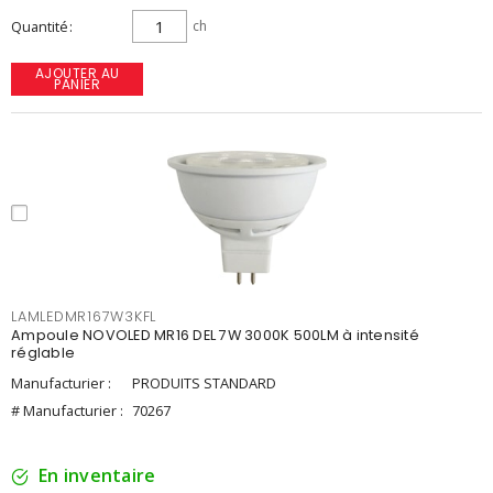
Quantité
ch
AJOUTER AU
PANIER
LAMLEDMR167W3KFL
Ampoule NOVOLED MR16 DEL 7W 3000K 500LM à intensité
réglable
Manufacturier :
PRODUITS STANDARD
# Manufacturier :
70267
En inventaire