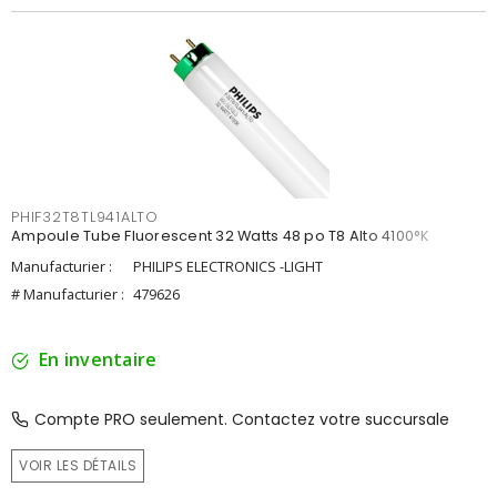
PHIF32T8TL941ALTO
Ampoule Tube Fluorescent 32 Watts 48 po T8 Alto 4100°K
Manufacturier :
PHILIPS ELECTRONICS -LIGHT
# Manufacturier :
479626
En inventaire
Compte PRO seulement. Contactez votre succursale
VOIR LES DÉTAILS