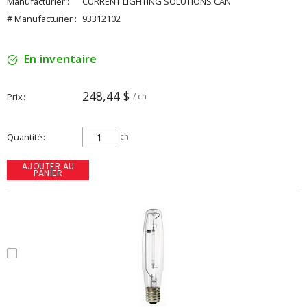
Manufacturier :
CURRENT LIGHTING SOLUTIONS CAN
# Manufacturier :
93312102
En inventaire
248,44 $
Prix
/ ch
Quantité
ch
AJOUTER AU
PANIER