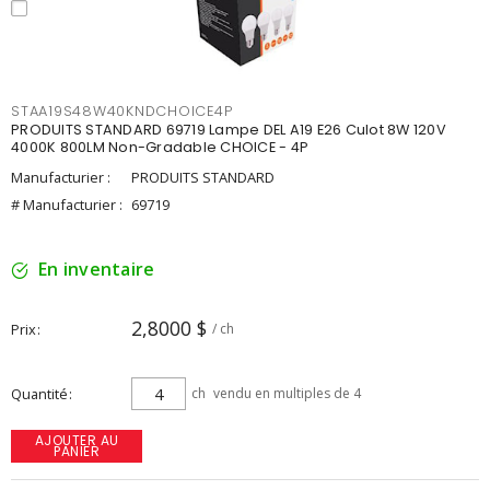
STAA19S48W40KNDCHOICE4P
PRODUITS STANDARD 69719 Lampe DEL A19 E26 Culot 8W 120V
4000K 800LM Non-Gradable CHOICE - 4P
Manufacturier :
PRODUITS STANDARD
# Manufacturier :
69719
En inventaire
2,8000 $
Prix
/ ch
Quantité
ch
vendu en multiples de 4
AJOUTER AU
PANIER