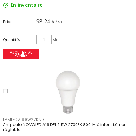
En inventaire
98,24 $
Prix
/ ch
Quantité
ch
AJOUTER AU
PANIER
LAMLEDA199W27KND
Ampoule NOVOLED A19 DEL 9.5W 2700°K 800LM à intensité non
réglable