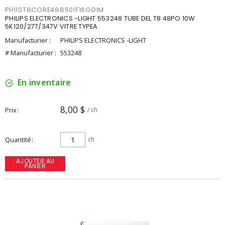
PHI10T8CORE48850IF16GDIM
PHILIPS ELECTRONICS -LIGHT 553248 TUBE DEL T8 48PO 10W
5K120/277/347V VITRE TYPEA
Manufacturier :
PHILIPS ELECTRONICS -LIGHT
# Manufacturier :
553248
En inventaire
8,00 $
Prix
/ ch
Quantité
ch
AJOUTER AU
PANIER