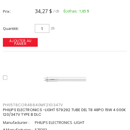
34,27 $
Prix
/ ch
Écofrais : 1,85 $
Quantité
ch
AJOUTER AU
PANIER
PHI15T8COR48840MF21G347V
PHILIPS ELECTRONICS -LIGHT 579292 TUBE DEL T8 48PO 15W 4 000K
120/347V TYPE B DLC
Manufacturier :
PHILIPS ELECTRONICS -LIGHT
# Manufacturier :
579292