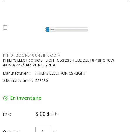
PHI10T8CORE48840IF16GDIM
PHILIPS ELECTRONICS -LIGHT 553230 TUBE DEL T8 48PO 10W
4K120/277/347 VITRE TYPE A
Manufacturier :
PHILIPS ELECTRONICS -LIGHT
# Manufacturier :
553230
En inventaire
8,00 $
Prix
/ ch
Quantité
ch