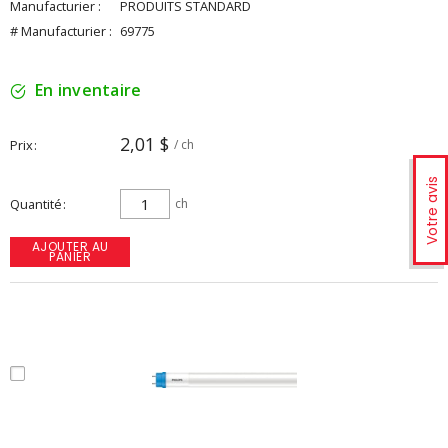
Manufacturier :
PRODUITS STANDARD
# Manufacturier :
69775
En inventaire
2,01 $
Prix
/ ch
Votre avis
Quantité
ch
AJOUTER AU
PANIER