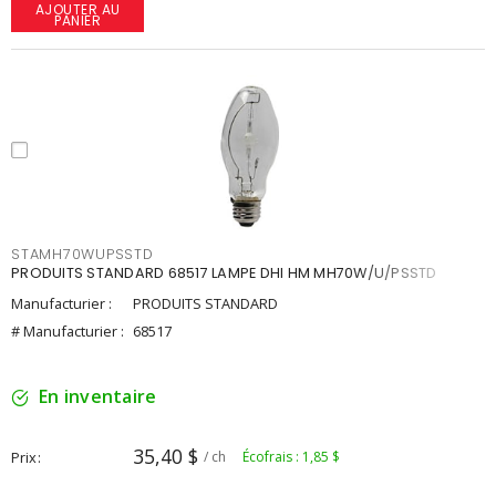
AJOUTER AU
PANIER
STAMH70WUPSSTD
PRODUITS STANDARD 68517 LAMPE DHI HM MH70W/U/PSSTD
Manufacturier :
PRODUITS STANDARD
# Manufacturier :
68517
En inventaire
35,40 $
Prix
/ ch
Écofrais : 1,85 $