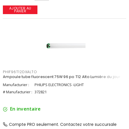
AJOUTER AU
PANIER
PHIF96T12DXALTO
Ampoule tube fluorescent 75W 96 po T12 Alto Lumière du jour
Manufacturier :
PHILIPS ELECTRONICS -LIGHT
# Manufacturier :
372821
En inventaire
Compte PRO seulement. Contactez votre succursale