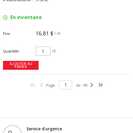
En inventaire
16,81 $
Prix
/ ch
Quantité
ch
AJOUTER AU
PANIER
Page
de
99
Service d'urgence