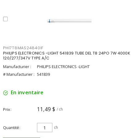
PHI7T8MAS24840IF
PHILIPS ELECTRONICS -LIGHT 541839 TUBE DEL T8 24PO 7W 4000K
120/277/347V TYPE A/C
Manufacturier :
PHILIPS ELECTRONICS -LIGHT
# Manufacturier :
541839
En inventaire
11,49 $
Prix
/ ch
Quantité
ch