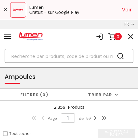
Lumen
Voir
Gratuit – sur Google Play
FR
0
PRODUITS
éclairage
Ampoules
FILTRES
0
TRIER PAR
2 356
Produits
Page
de
99
AJOUTER AU
Tout cocher
PANIER