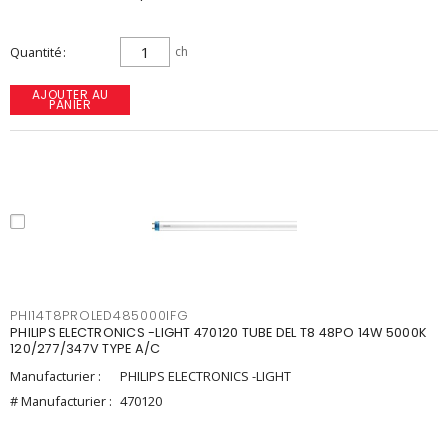
Quantité
ch
AJOUTER AU
PANIER
PHI14T8PROLED485000IFG
PHILIPS ELECTRONICS -LIGHT 470120 TUBE DEL T8 48PO 14W 5000K
120/277/347V TYPE A/C
Manufacturier :
PHILIPS ELECTRONICS -LIGHT
# Manufacturier :
470120