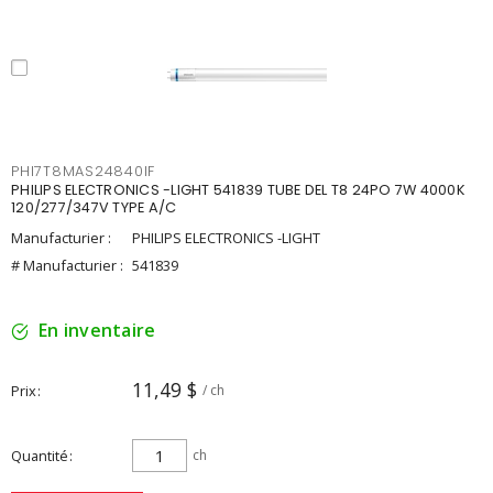
PHI7T8MAS24840IF
PHILIPS ELECTRONICS -LIGHT 541839 TUBE DEL T8 24PO 7W 4000K
120/277/347V TYPE A/C
Manufacturier :
PHILIPS ELECTRONICS -LIGHT
# Manufacturier :
541839
En inventaire
11,49 $
Prix
/ ch
Quantité
ch