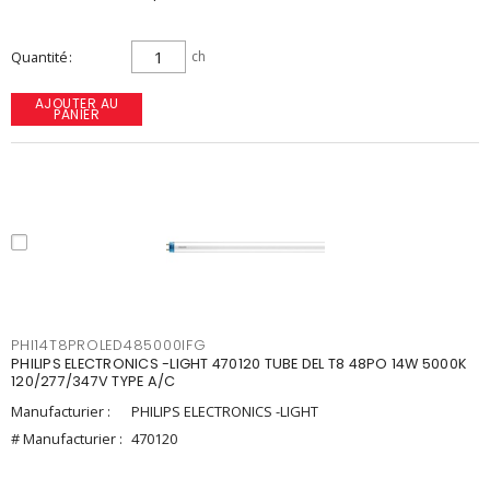
Quantité
ch
AJOUTER AU
PANIER
PHI14T8PROLED485000IFG
PHILIPS ELECTRONICS -LIGHT 470120 TUBE DEL T8 48PO 14W 5000K
120/277/347V TYPE A/C
Manufacturier :
PHILIPS ELECTRONICS -LIGHT
# Manufacturier :
470120