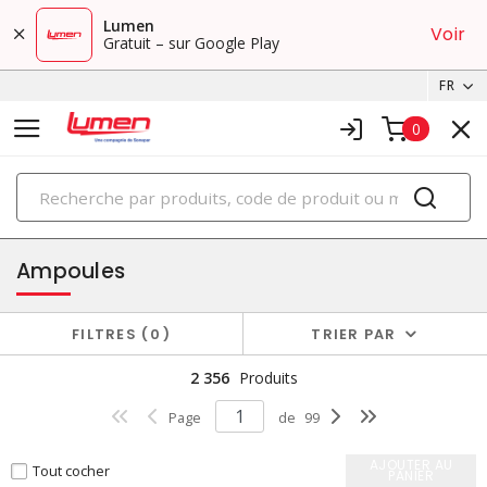
Lumen
Voir
Gratuit – sur Google Play
FR
0
PRODUITS
éclairage
Ampoules
FILTRES
0
TRIER PAR
2 356
Produits
Page
de
99
AJOUTER AU
Tout cocher
PANIER