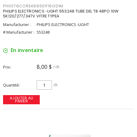
PHI10T8CORE48850IF16GDIM
PHILIPS ELECTRONICS -LIGHT 553248 TUBE DEL T8 48PO 10W
5K120/277/347V VITRE TYPEA
Manufacturier :
PHILIPS ELECTRONICS -LIGHT
# Manufacturier :
553248
En inventaire
8,00 $
Prix
/ ch
Quantité
ch
AJOUTER AU
PANIER