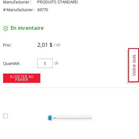
Manufacturier :
PRODUITS STANDARD
# Manufacturier :
69775
En inventaire
2,01 $
Prix
/ ch
Votre avis
Quantité
ch
AJOUTER AU
PANIER