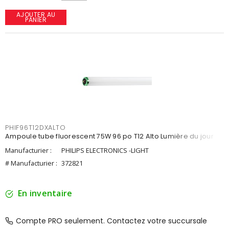
AJOUTER AU
PANIER
PHIF96T12DXALTO
Ampoule tube fluorescent 75W 96 po T12 Alto Lumière du jour
Manufacturier :
PHILIPS ELECTRONICS -LIGHT
# Manufacturier :
372821
En inventaire
Compte PRO seulement. Contactez votre succursale