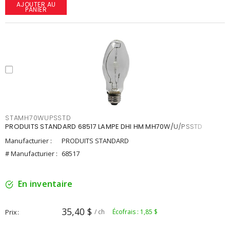
AJOUTER AU
PANIER
STAMH70WUPSSTD
PRODUITS STANDARD 68517 LAMPE DHI HM MH70W/U/PSSTD
Manufacturier :
PRODUITS STANDARD
# Manufacturier :
68517
En inventaire
35,40 $
Prix
/ ch
Écofrais : 1,85 $