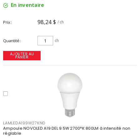
En inventaire
98,24 $
Prix
/ ch
Quantité
ch
AJOUTER AU
PANIER
LAMLEDA199W27KND
Ampoule NOVOLED A19 DEL 9.5W 2700°K 800LM à intensité non
réglable