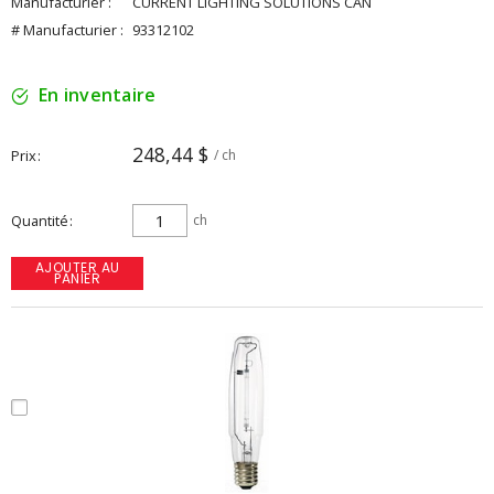
Manufacturier :
CURRENT LIGHTING SOLUTIONS CAN
# Manufacturier :
93312102
En inventaire
248,44 $
Prix
/ ch
Quantité
ch
AJOUTER AU
PANIER