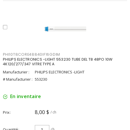
PHI10T8CORE48840IF16GDIM
PHILIPS ELECTRONICS -LIGHT 553230 TUBE DEL T8 48PO 10W
4K120/277/347 VITRE TYPE A
Manufacturier :
PHILIPS ELECTRONICS -LIGHT
# Manufacturier :
553230
En inventaire
8,00 $
Prix
/ ch
Quantité
ch