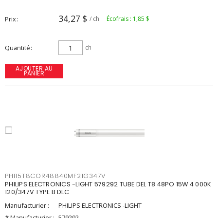
34,27 $
Prix
/ ch
Écofrais : 1,85 $
Quantité
ch
AJOUTER AU
PANIER
PHI15T8COR48840MF21G347V
PHILIPS ELECTRONICS -LIGHT 579292 TUBE DEL T8 48PO 15W 4 000K
120/347V TYPE B DLC
Manufacturier :
PHILIPS ELECTRONICS -LIGHT
# Manufacturier :
579292