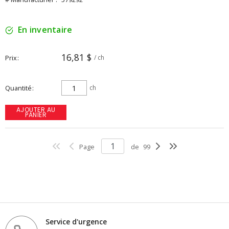
En inventaire
16,81 $
Prix
/ ch
Quantité
ch
AJOUTER AU
PANIER
Page
de
99
Service d'urgence