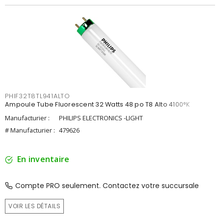
PHIF32T8TL941ALTO
Ampoule Tube Fluorescent 32 Watts 48 po T8 Alto 4100°K
Manufacturier :
PHILIPS ELECTRONICS -LIGHT
# Manufacturier :
479626
En inventaire
Compte PRO seulement. Contactez votre succursale
VOIR LES DÉTAILS