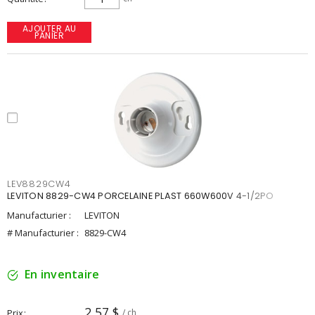
AJOUTER AU
PANIER
LEV8829CW4
LEVITON 8829-CW4 PORCELAINE PLAST 660W600V 4-1/2PO
Manufacturier :
LEVITON
# Manufacturier :
8829-CW4
En inventaire
2,57 $
Prix
/ ch