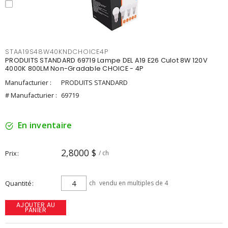
STAA19S48W40KNDCHOICE4P
PRODUITS STANDARD 69719 Lampe DEL A19 E26 Culot 8W 120V
4000K 800LM Non-Gradable CHOICE - 4P
Manufacturier :
PRODUITS STANDARD
# Manufacturier :
69719
En inventaire
2,8000 $
Prix
/ ch
Quantité
ch
vendu en multiples de 4
AJOUTER AU
PANIER