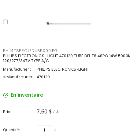
PHI14T8PROLED485000IFG
PHILIPS ELECTRONICS -LIGHT 470120 TUBE DEL T8 48PO 14W 5000K
120/277/347V TYPE A/C
Manufacturier :
PHILIPS ELECTRONICS -LIGHT
# Manufacturier :
470120
En inventaire
7,60 $
Prix
/ ch
Quantité
ch