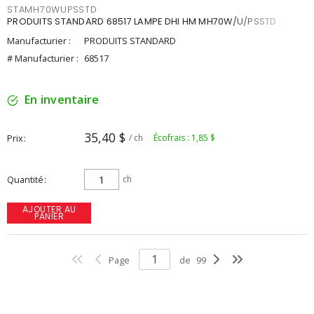
STAMH70WUPSSTD
PRODUITS STANDARD 68517 LAMPE DHI HM MH70W/U/PSSTD
Manufacturier :
PRODUITS STANDARD
# Manufacturier :
68517
En inventaire
35,40 $
Prix
/ ch
Écofrais : 1,85 $
Quantité
ch
AJOUTER AU
PANIER
Page
de
99