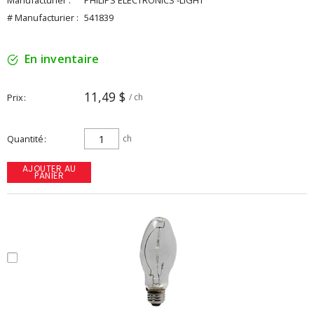
Manufacturier :
PHILIPS ELECTRONICS -LIGHT
# Manufacturier :
541839
En inventaire
11,49 $
Prix
/ ch
Quantité
ch
AJOUTER AU
PANIER