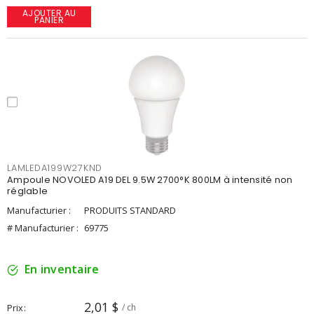
AJOUTER AU
PANIER
LAMLEDA199W27KND
Ampoule NOVOLED A19 DEL 9.5W 2700°K 800LM à intensité non
réglable
Manufacturier :
PRODUITS STANDARD
# Manufacturier :
69775
En inventaire
2,01 $
Prix
/ ch