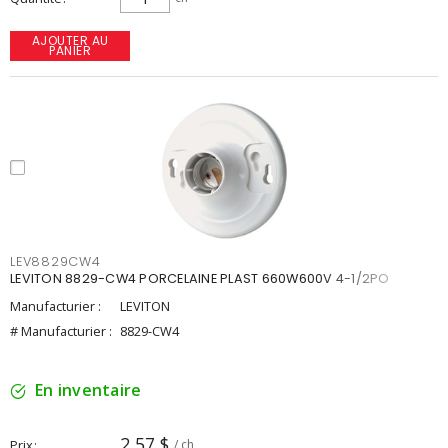
AJOUTER AU
PANIER
LEV8829CW4
LEVITON 8829-CW4 PORCELAINE PLAST 660W600V 4-1/2PO
Manufacturier :
LEVITON
# Manufacturier :
8829-CW4
En inventaire
2,57 $
Prix
/ ch