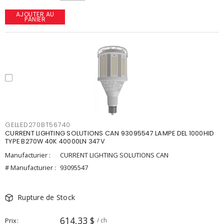
AJOUTER AU
PANIER
GELLED270BT56740
CURRENT LIGHTING SOLUTIONS CAN 93095547 LAMPE DEL 1000HID
TYPE B270W 40K 40000LN 347V
Manufacturier :
CURRENT LIGHTING SOLUTIONS CAN
# Manufacturier :
93095547
Rupture de Stock
614,33 $
Prix
/ ch