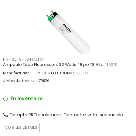
PHIF32T8TL941ALTO
Ampoule Tube Fluorescent 32 Watts 48 po T8 Alto 4100°K
Manufacturier :
PHILIPS ELECTRONICS -LIGHT
# Manufacturier :
479626
En inventaire
Compte PRO seulement. Contactez votre succursale
VOIR LES DÉTAILS