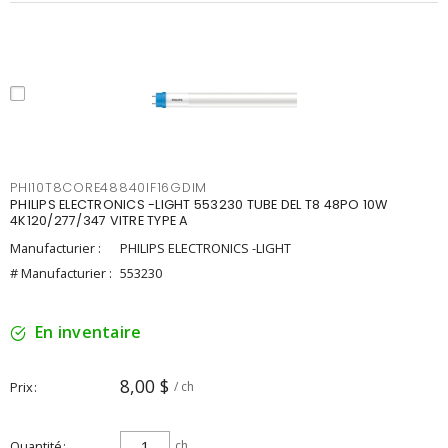
PHI10T8CORE48840IF16GDIM
PHILIPS ELECTRONICS -LIGHT 553230 TUBE DEL T8 48PO 10W
4K120/277/347 VITRE TYPE A
Manufacturier :
PHILIPS ELECTRONICS -LIGHT
# Manufacturier :
553230
En inventaire
8,00 $
Prix
/ ch
Quantité
ch