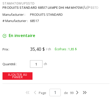
STAMH70WUPSSTD
PRODUITS STANDARD 68517 LAMPE DHI HM MH70W/U/PSSTD
Manufacturier :
PRODUITS STANDARD
# Manufacturier :
68517
En inventaire
35,40 $
Prix
/ ch
Écofrais : 1,85 $
Quantité
ch
AJOUTER AU
PANIER
Page
de
99