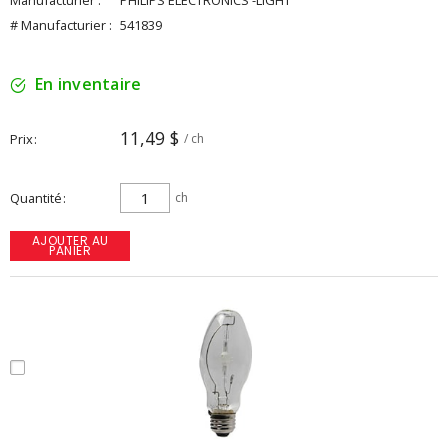
Manufacturier :
PHILIPS ELECTRONICS -LIGHT
# Manufacturier :
541839
En inventaire
11,49 $
Prix
/ ch
Quantité
ch
AJOUTER AU
PANIER