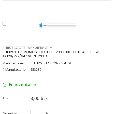
PHI10T8CORE48840IF16GDIM
PHILIPS ELECTRONICS -LIGHT 553230 TUBE DEL T8 48PO 10W
4K120/277/347 VITRE TYPE A
Manufacturier :
PHILIPS ELECTRONICS -LIGHT
# Manufacturier :
553230
En inventaire
8,00 $
Prix
/ ch
Quantité
ch