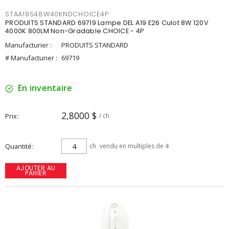
STAA19S48W40KNDCHOICE4P
PRODUITS STANDARD 69719 Lampe DEL A19 E26 Culot 8W 120V
4000K 800LM Non-Gradable CHOICE - 4P
Manufacturier :
PRODUITS STANDARD
# Manufacturier :
69719
En inventaire
2,8000 $
Prix
/ ch
Quantité
ch
vendu en multiples de 4
AJOUTER AU
PANIER