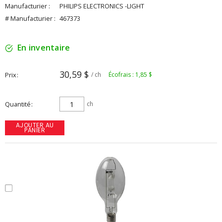
Manufacturier :
PHILIPS ELECTRONICS -LIGHT
# Manufacturier :
467373
En inventaire
30,59 $
Prix
/ ch
Écofrais : 1,85 $
Quantité
ch
AJOUTER AU
PANIER