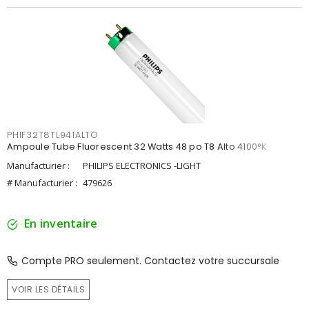
PHIF32T8TL941ALTO
Ampoule Tube Fluorescent 32 Watts 48 po T8 Alto 4100°K
Manufacturier :
PHILIPS ELECTRONICS -LIGHT
# Manufacturier :
479626
En inventaire
Compte PRO seulement. Contactez votre succursale
VOIR LES DÉTAILS