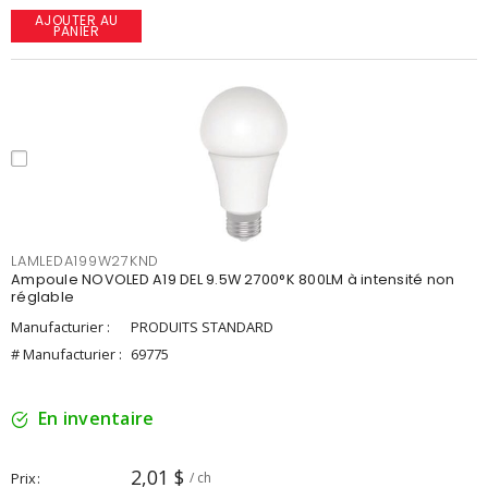
AJOUTER AU
PANIER
LAMLEDA199W27KND
Ampoule NOVOLED A19 DEL 9.5W 2700°K 800LM à intensité non
réglable
Manufacturier :
PRODUITS STANDARD
# Manufacturier :
69775
En inventaire
2,01 $
Prix
/ ch