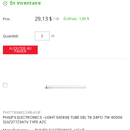
En inventaire
29,13 $
Prix
/ ch
Écofrais : 1,85 $
Quantité
ch
AJOUTER AU
PANIER
PHI7T8MAS24840IF
PHILIPS ELECTRONICS -LIGHT 541839 TUBE DEL T8 24PO 7W 4000K
120/277/347V TYPE A/C