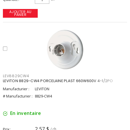
AJOUTER AU
PANIER
LEV8829CW4
LEVITON 8829-CW4 PORCELAINE PLAST 660W600V 4-1/2PO
Manufacturier :
LEVITON
# Manufacturier :
8829-CW4
En inventaire
2,57 $
Prix
/ ch