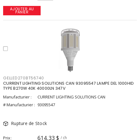
AJOUTER AU
PANIER
GELLED270BT56740
CURRENT LIGHTING SOLUTIONS CAN 93095547 LAMPE DEL 1000HID
TYPE B270W 40K 40000LN 347V
Manufacturier :
CURRENT LIGHTING SOLUTIONS CAN
# Manufacturier :
93095547
Rupture de Stock
614,33 $
Prix
/ ch