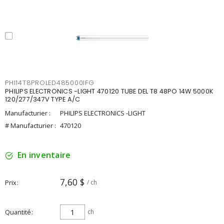
PHI14T8PROLED485000IFG
PHILIPS ELECTRONICS -LIGHT 470120 TUBE DEL T8 48PO 14W 5000K
120/277/347V TYPE A/C
Manufacturier :
PHILIPS ELECTRONICS -LIGHT
# Manufacturier :
470120
En inventaire
7,60 $
Prix
/ ch
Quantité
ch