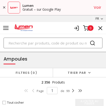
Lumen
Voir
Gratuit – sur Google Play
FR
0
PRODUITS
éclairage
Ampoules
FILTRES
0
TRIER PAR
2 356
Produits
Page
de
99
AJOUTER AU
Tout cocher
PANIER