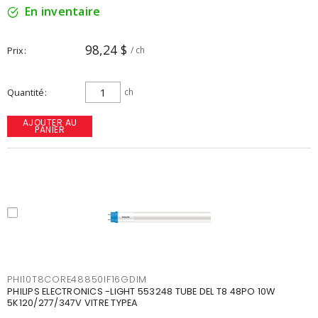
En inventaire
98,24 $
Prix
/ ch
Quantité
ch
AJOUTER AU
PANIER
PHI10T8CORE48850IF16GDIM
PHILIPS ELECTRONICS -LIGHT 553248 TUBE DEL T8 48PO 10W
5K120/277/347V VITRE TYPEA