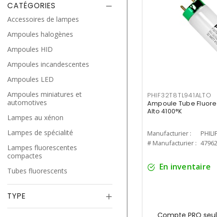
CATÉGORIES
Accessoires de lampes
Ampoules halogènes
Ampoules HID
Ampoules incandescentes
Ampoules LED
Ampoules miniatures et
PHIF32T8TL941ALTO
automotives
Ampoule Tube Fluores
Alto 4100°K
Lampes au xénon
Lampes de spécialité
Manufacturier :
PHILI
# Manufacturier :
4796
Lampes fluorescentes
compactes
En inventaire
Tubes fluorescents
TYPE
Compte PRO seul