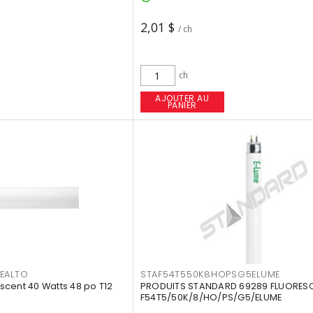
2,01 $
/ ch
ch
AJOUTER AU
PANIER
EALTO
STAF54T550K8HOPSG5ELUME
cent 40 Watts 48 po T12
PRODUITS STANDARD 69289 FLUORES
F54T5/50K/8/HO/PS/G5/ELUME