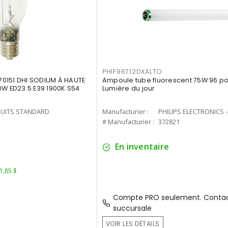
PHIF96T12DXALTO
0151 DHI SODIUM À HAUTE
Ampoule tube fluorescent 75W 96 po 
0W ED23.5 E39 1900K S54
Lumière du jour
UITS STANDARD
Manufacturier :
PHILIPS ELECTRONICS 
1
# Manufacturier :
372821
En inventaire
 1,85 $
Compte PRO seulement. Contac
succursale
VOIR LES DÉTAILS