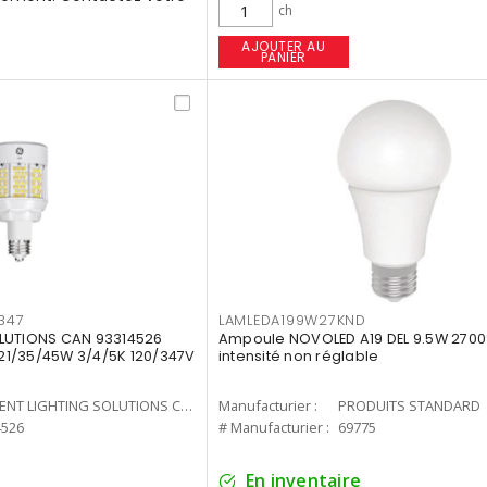
ch
AJOUTER AU
PANIER
347
LAMLEDA199W27KND
LUTIONS CAN 93314526
Ampoule NOVOLED A19 DEL 9.5W 2700
7 21/35/45W 3/4/5K 120/347V
intensité non réglable
CURRENT LIGHTING SOLUTIONS CAN
Manufacturier :
PRODUITS STANDARD
4526
# Manufacturier :
69775
En inventaire