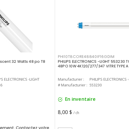
PHI10T8CORE48840IF16GDIM
cent 32 Watts 48 po T8
PHILIPS ELECTRONICS -LIGHT 553230 T
48PO 10W 4K120/277/347 VITRE TYPE A
PS ELECTRONICS -LIGHT
Manufacturier :
PHILIPS ELECTRONICS 
26
# Manufacturier :
553230
En inventaire
8,00 $
/ ch
ement. Contactez votre