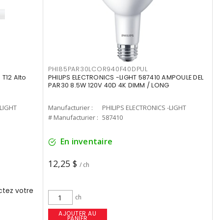
PHI85PAR30LCOR940F40DPUL
T12 Alto
PHILIPS ELECTRONICS -LIGHT 587410 AMPOULE DEL
PAR30 8.5W 120V 40D 4K DIMM / LONG
-LIGHT
Manufacturier :
PHILIPS ELECTRONICS -LIGHT
# Manufacturier :
587410
En inventaire
12,25 $
/ ch
tez votre
ch
AJOUTER AU
PANIER