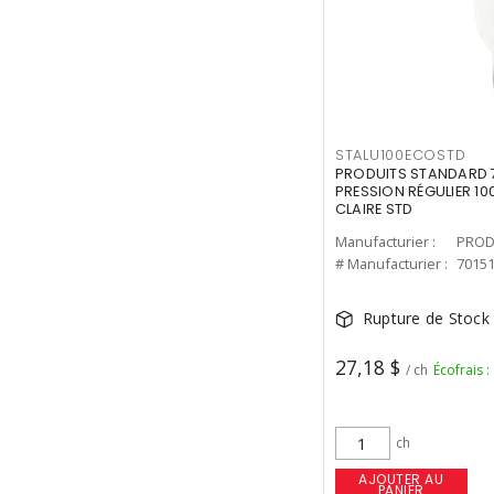
STALU100ECOSTD
PRODUITS STANDARD 7
PRESSION RÉGULIER 10
CLAIRE STD
Manufacturier :
PROD
# Manufacturier :
7015
Rupture de Stock
27,18 $
/ ch
Écofrais :
ch
AJOUTER AU
PANIER