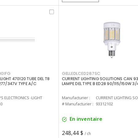
00IFG
GELLEDLCED287SC
LIGHT 470120 TUBE DEL T8
CURRENT LIGHTING SOLUTIONS CAN 93
277/347V TYPE A/C
LAMPE DEL TYPE B ED28 90/115/150W 3/
PS ELECTRONICS -LIGHT
Manufacturier :
20
# Manufacturier :
93312102
En inventaire
248,44 $
/ ch