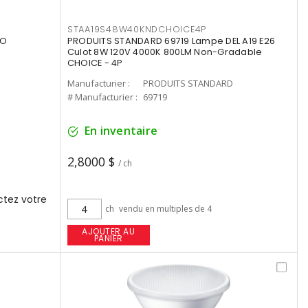
STAA19S48W40KNDCHOICE4P
UO
PRODUITS STANDARD 69719 Lampe DEL A19 E26
Culot 8W 120V 4000K 800LM Non-Gradable
CHOICE - 4P
Manufacturier :
PRODUITS STANDARD
# Manufacturier :
69719
En inventaire
2,8000 $
/ ch
tez votre
ch
vendu en multiples de 4
AJOUTER AU
PANIER