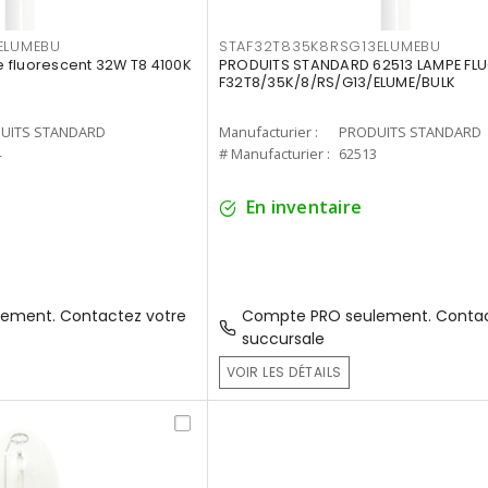
ELUMEBU
STAF32T835K8RSG13ELUMEBU
 fluorescent 32W T8 4100K
PRODUITS STANDARD 62513 LAMPE FL
F32T8/35K/8/RS/G13/ELUME/BULK
UITS STANDARD
Manufacturier :
PRODUITS STANDARD
4
# Manufacturier :
62513
En inventaire
ement. Contactez votre
Compte PRO seulement. Contac
succursale
VOIR LES DÉTAILS