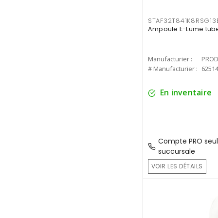
STAF32T841K8RSG13
Ampoule E-Lume tube
Manufacturier :
PROD
# Manufacturier :
6251
En inventaire
Compte PRO seul
succursale
VOIR LES DÉTAILS