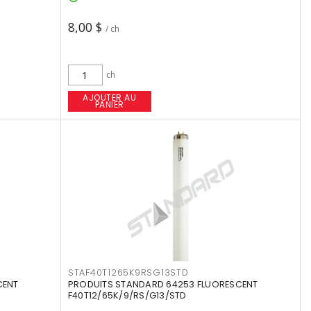
8,00 $
/ ch
ch
AJOUTER AU
PANIER
STAF40T1265K9RSG13STD
CENT
PRODUITS STANDARD 64253 FLUORESCENT
F40T12/65K/9/RS/G13/STD