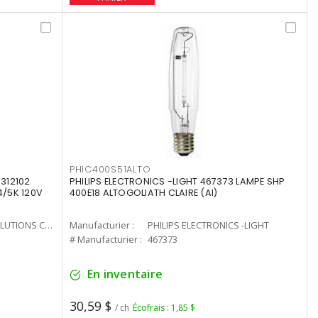
PHIC400S51ALTO
312102
PHILIPS ELECTRONICS -LIGHT 467373 LAMPE SHP
4/5K 120V
400E18 ALTOGOLIATH CLAIRE (AI)
CURRENT LIGHTING SOLUTIONS CAN
Manufacturier :
PHILIPS ELECTRONICS -LIGHT
# Manufacturier :
467373
En inventaire
30,59 $
/ ch
Écofrais : 1,85 $