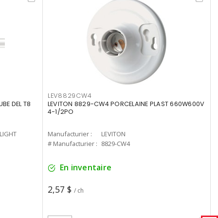
LEV8829CW4
UBE DEL T8
LEVITON 8829-CW4 PORCELAINE PLAST 660W600V
4-1/2PO
-LIGHT
Manufacturier :
LEVITON
# Manufacturier :
8829-CW4
En inventaire
2,57 $
/ ch