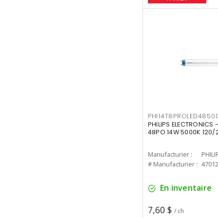
PHI14T8PROLED4850
PHILIPS ELECTRONICS -
48PO 14W 5000K 120/
Manufacturier :
PHILI
# Manufacturier :
4701
En inventaire
7,60 $
/ ch