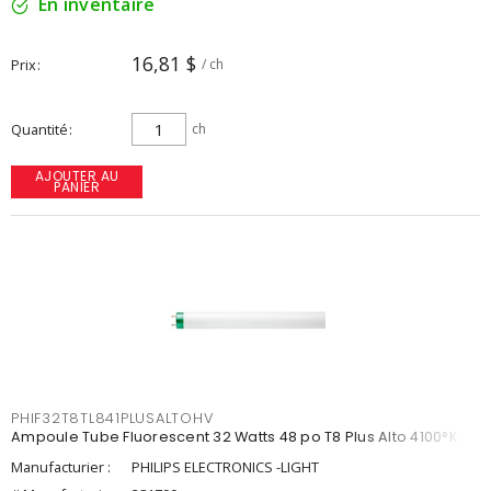
En inventaire
16,81 $
Prix
/ ch
Quantité
ch
AJOUTER AU
PANIER
PHIF32T8TL841PLUSALTOHV
Ampoule Tube Fluorescent 32 Watts 48 po T8 Plus Alto 4100°K
Manufacturier :
PHILIPS ELECTRONICS -LIGHT