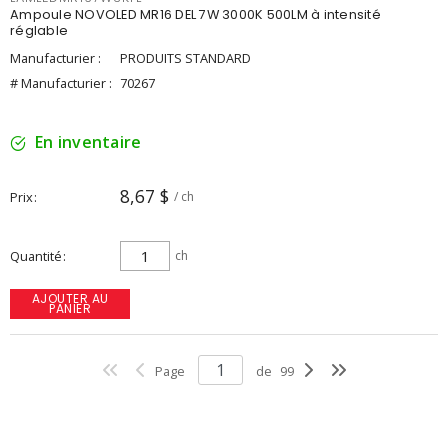
Ampoule NOVOLED MR16 DEL 7W 3000K 500LM à intensité
réglable
Manufacturier :
PRODUITS STANDARD
# Manufacturier :
70267
En inventaire
8,67 $
Prix
/ ch
Quantité
ch
AJOUTER AU
PANIER
Page
de
99