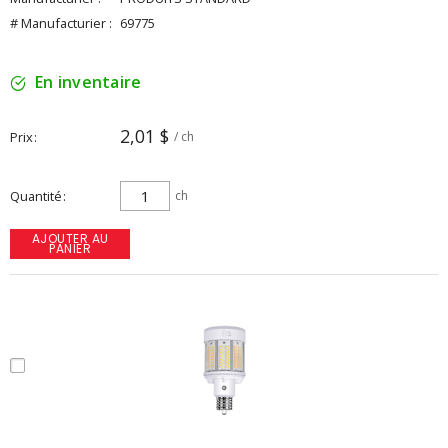
# Manufacturier :
69775
En inventaire
2,01 $
Prix
/ ch
Quantité
ch
AJOUTER AU
PANIER