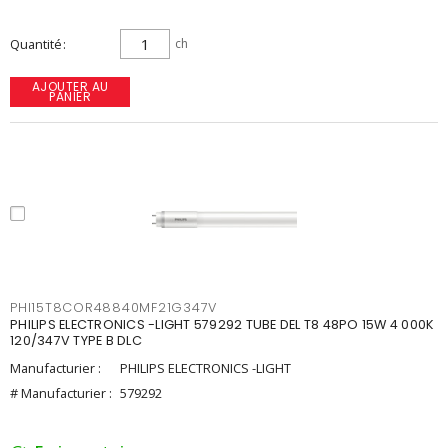
Quantité
ch
AJOUTER AU
PANIER
PHI15T8COR48840MF21G347V
PHILIPS ELECTRONICS -LIGHT 579292 TUBE DEL T8 48PO 15W 4 000K
120/347V TYPE B DLC
Manufacturier :
PHILIPS ELECTRONICS -LIGHT
# Manufacturier :
579292