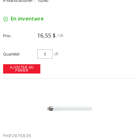
# Manufacturier :
70260
En inventaire
16,55 $
Prix
/ ch
Quantité
ch
AJOUTER AU
PANIER
PHIF28T5835