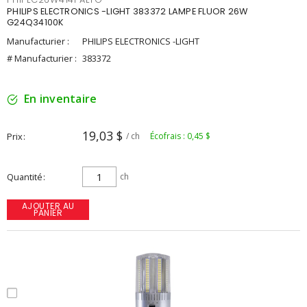
PHILIPS ELECTRONICS -LIGHT 383372 LAMPE FLUOR 26W
G24Q34100K
Manufacturier :
PHILIPS ELECTRONICS -LIGHT
# Manufacturier :
383372
En inventaire
19,03 $
Prix
/ ch
Écofrais : 0,45 $
Quantité
ch
AJOUTER AU
PANIER