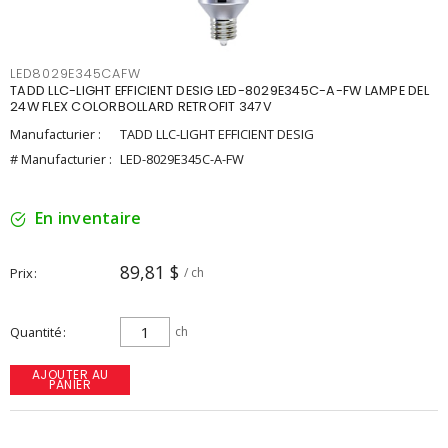
LED8029E345CAFW
TADD LLC-LIGHT EFFICIENT DESIG LED-8029E345C-A-FW LAMPE DEL
24W FLEX COLORBOLLARD RETROFIT 347V
Manufacturier :
TADD LLC-LIGHT EFFICIENT DESIG
# Manufacturier :
LED-8029E345C-A-FW
En inventaire
89,81 $
Prix
/ ch
Quantité
ch
AJOUTER AU
PANIER