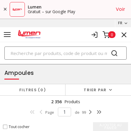
Lumen
Voir
Gratuit – sur Google Play
FR
0
PRODUITS
éclairage
Ampoules
FILTRES
0
TRIER PAR
2 356
Produits
Page
de
99
AJOUTER AU
Tout cocher
PANIER