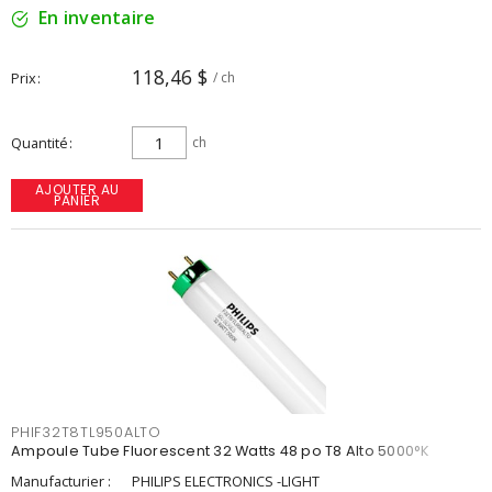
En inventaire
118,46 $
Prix
/ ch
Quantité
ch
AJOUTER AU
PANIER
PHIF32T8TL950ALTO
Ampoule Tube Fluorescent 32 Watts 48 po T8 Alto 5000°K
Manufacturier :
PHILIPS ELECTRONICS -LIGHT