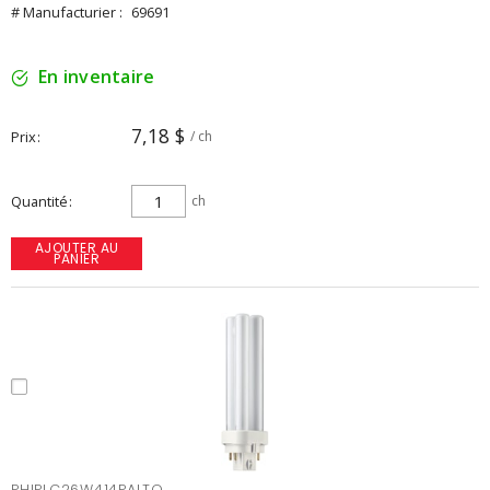
# Manufacturier :
69691
En inventaire
7,18 $
Prix
/ ch
Quantité
ch
AJOUTER AU
PANIER
PHIPLC26W414PALTO