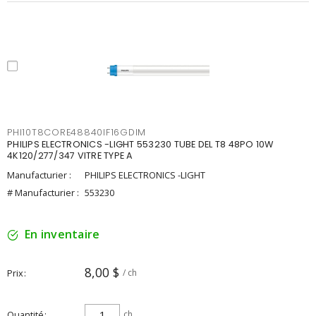
PHI10T8CORE48840IF16GDIM
PHILIPS ELECTRONICS -LIGHT 553230 TUBE DEL T8 48PO 10W
4K120/277/347 VITRE TYPE A
Manufacturier :
PHILIPS ELECTRONICS -LIGHT
# Manufacturier :
553230
En inventaire
8,00 $
Prix
/ ch
Quantité
ch