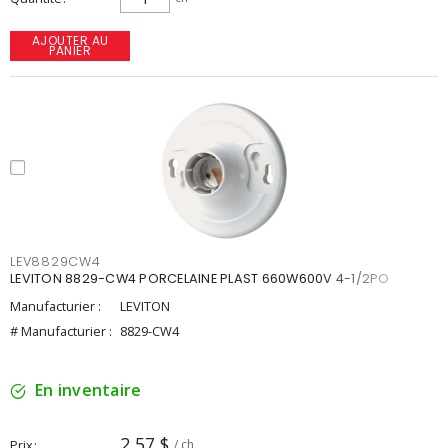
AJOUTER AU
PANIER
LEV8829CW4
LEVITON 8829-CW4 PORCELAINE PLAST 660W600V 4-1/2PO
Manufacturier :
LEVITON
# Manufacturier :
8829-CW4
En inventaire
2,57 $
Prix
/ ch