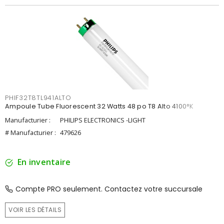
PHIF32T8TL941ALTO
Ampoule Tube Fluorescent 32 Watts 48 po T8 Alto 4100°K
Manufacturier :
PHILIPS ELECTRONICS -LIGHT
# Manufacturier :
479626
En inventaire
Compte PRO seulement. Contactez votre succursale
VOIR LES DÉTAILS