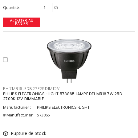
Quantité
ch
AJOUTER AU
PANIER
PHI7MR16LED827F25DIM12V
PHILIPS ELECTRONICS -LIGHT 573865 LAMPE DEL MR16 7W 25D
2700K 12V DIMMABLE
Manufacturier :
PHILIPS ELECTRONICS -LIGHT
# Manufacturier :
573865
Rupture de Stock