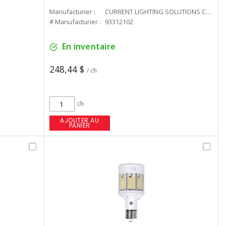
Manufacturier :
CURRENT LIGHTING SOLUTIONS CAN
# Manufacturier :
93312102
En inventaire
248,44 $
/ ch
ch
AJOUTER AU
PANIER