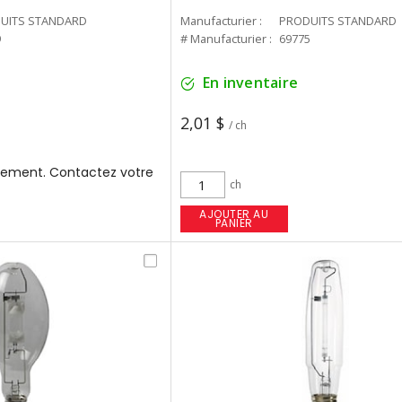
UITS STANDARD
Manufacturier :
PRODUITS STANDARD
9
# Manufacturier :
69775
En inventaire
2,01 $
/ ch
ement. Contactez votre
ch
AJOUTER AU
PANIER