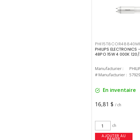
PHI15T8COR48840M
PHILIPS ELECTRONICS 
48PO 15W 4 000K 120/
Manufacturier :
PHILI
# Manufacturier :
5792
En inventaire
16,81 $
/ ch
ch
AJOUTER AU
PANIER