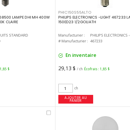
PHIC150S55ALTO
68500 LAMPE DHI MH 400W
PHILIPS ELECTRONICS -LIGHT 467233 
0K CLAIRE
150ED23 1/2GOLIATH
UITS STANDARD
Manufacturier :
PHILIPS ELECTRONICS 
0
# Manufacturier :
467233
En inventaire
29,13 $
 1,85 $
/ ch
Écofrais : 1,85 $
ch
AJOUTER AU
PANIER