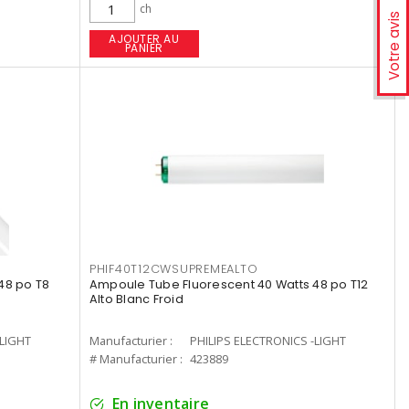
ch
Votre avis
AJOUTER AU
PANIER
PHIF40T12CWSUPREMEALTO
48 po T8
Ampoule Tube Fluorescent 40 Watts 48 po T12
Alto Blanc Froid
-LIGHT
Manufacturier :
PHILIPS ELECTRONICS -LIGHT
# Manufacturier :
423889
En inventaire