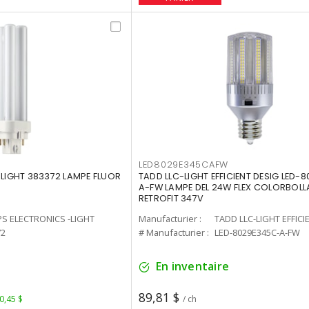
LED8029E345CAFW
-LIGHT 383372 LAMPE FLUOR
TADD LLC-LIGHT EFFICIENT DESIG LED-
A-FW LAMPE DEL 24W FLEX COLORBOL
RETROFIT 347V
PS ELECTRONICS -LIGHT
Manufacturier :
TADD LLC-LIGHT EFFICI
72
# Manufacturier :
LED-8029E345C-A-FW
En inventaire
89,81 $
 0,45 $
/ ch