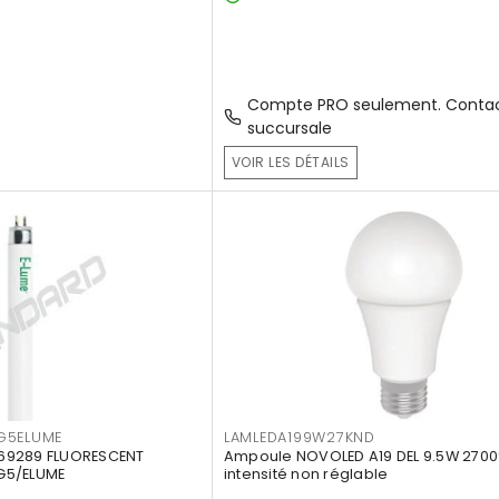
Compte PRO seulement. Contac
succursale
VOIR LES DÉTAILS
G5ELUME
LAMLEDA199W27KND
69289 FLUORESCENT
Ampoule NOVOLED A19 DEL 9.5W 2700
G5/ELUME
intensité non réglable