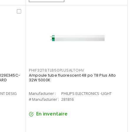
PHIF32T8TL850PLUSALTOHV
8029E345C-
Ampoule tube fluorescent 48 po T8 Plus Alto
LARD
32W 5000K
ENT DESIG
Manufacturier :
PHILIPS ELECTRONICS -LIGHT
# Manufacturier :
281816
En inventaire