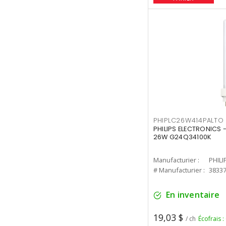
PHIPLC26W414PALTO
PHILIPS ELECTRONICS 
26W G24Q34100K
Manufacturier :
PHILI
# Manufacturier :
3833
En inventaire
19,03 $
/ ch
Écofrais :