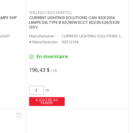
GELLEDLCED235M7SC
LAMPE SHP
CURRENT LIGHTING SOLUTIONS CAN 93312104
LAMPE DEL TYPE B 50/80W3CCT ED235 E26/EX39
120V
-LIGHT
Manufacturier :
CURRENT LIGHTING SOLUTIONS CAN
# Manufacturier :
93312104
En inventaire
196,43 $
/ ch
ch
AJOUTER AU
PANIER