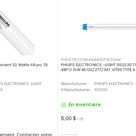
PHI10T8CORE48840IF16GDIM
cent 32 Watts 48 po T8
PHILIPS ELECTRONICS -LIGHT 553230 T
48PO 10W 4K120/277/347 VITRE TYPE A
PS ELECTRONICS -LIGHT
Manufacturier :
PHILIPS ELECTRONICS 
26
# Manufacturier :
553230
En inventaire
8,00 $
/ ch
ement. Contactez votre