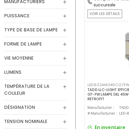
MANUFACTURIERS
succursale
VOIR LES DÉTAILS
PUISSANCE
TYPE DE BASE DE LAMPE
FORME DE LAMPE
VIE MOYENNE
LUMENS
LED8024M345CG7F
TEMPÉRATURE DE LA
TADD LLC-LIGHT EFFIC
COULEUR
G7-FW LAMPE DEL 45W
RETROFIT
DÉSIGNATION
Manufacturier :
TADD 
# Manufacturier :
LED-
TENSION NOMINALE
En inventaire