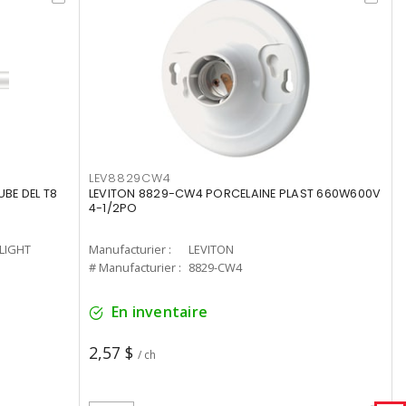
LEV8829CW4
UBE DEL T8
LEVITON 8829-CW4 PORCELAINE PLAST 660W600V
4-1/2PO
-LIGHT
Manufacturier :
LEVITON
# Manufacturier :
8829-CW4
En inventaire
2,57 $
/ ch