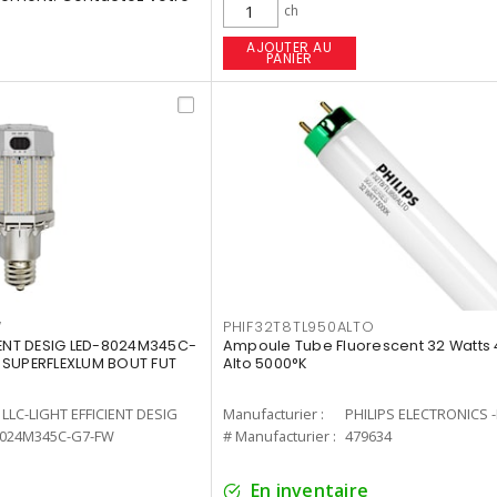
ch
AJOUTER AU
PANIER
W
PHIF32T8TL950ALTO
IENT DESIG LED-8024M345C-
Ampoule Tube Fluorescent 32 Watts 
 SUPERFLEXLUM BOUT FUT
Alto 5000°K
LLC-LIGHT EFFICIENT DESIG
Manufacturier :
PHILIPS ELECTRONICS 
8024M345C-G7-FW
# Manufacturier :
479634
En inventaire