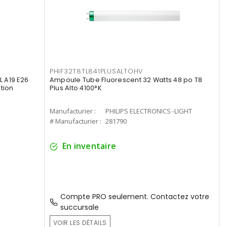
PHIF32T8TL841PLUSALTOHV
 A19 E26
Ampoule Tube Fluorescent 32 Watts 48 po T8
tion
Plus Alto 4100°K
Manufacturier :
PHILIPS ELECTRONICS -LIGHT
# Manufacturier :
281790
En inventaire
Compte PRO seulement. Contactez votre
succursale
VOIR LES DÉTAILS