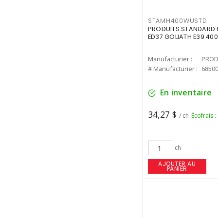
STAMH400WUSTD
PRODUITS STANDARD 
ED37 GOLIATH E39 400
Manufacturier :
PROD
# Manufacturier :
6850
En inventaire
34,27 $
/ ch
Écofrais :
ch
AJOUTER AU
PANIER