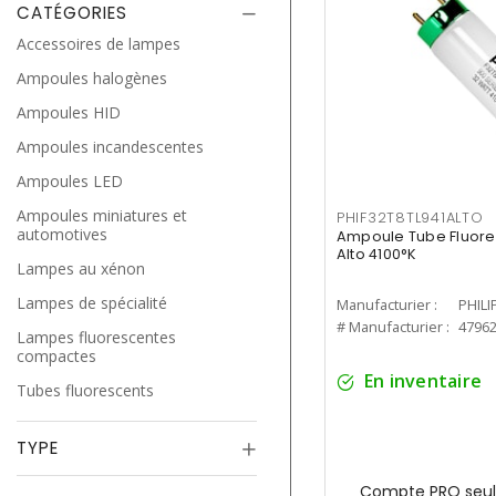
CATÉGORIES
Accessoires de lampes
Ampoules halogènes
Ampoules HID
Ampoules incandescentes
Ampoules LED
Ampoules miniatures et
PHIF32T8TL941ALTO
automotives
Ampoule Tube Fluores
Alto 4100°K
Lampes au xénon
Lampes de spécialité
Manufacturier :
PHILI
# Manufacturier :
4796
Lampes fluorescentes
compactes
En inventaire
Tubes fluorescents
TYPE
Compte PRO seul