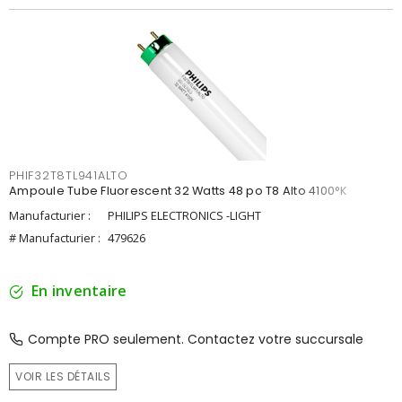
PHIF32T8TL941ALTO
Ampoule Tube Fluorescent 32 Watts 48 po T8 Alto 4100°K
Manufacturier :
PHILIPS ELECTRONICS -LIGHT
# Manufacturier :
479626
En inventaire
Compte PRO seulement. Contactez votre succursale
VOIR LES DÉTAILS