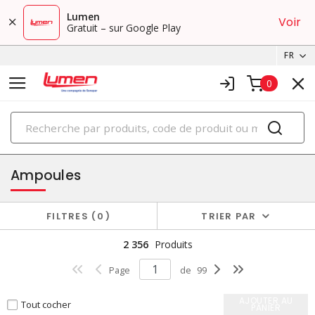
Lumen
Voir
Gratuit – sur Google Play
FR
0
PRODUITS
éclairage
Ampoules
FILTRES
0
TRIER PAR
2 356
Produits
Page
de
99
AJOUTER AU
Tout cocher
PANIER