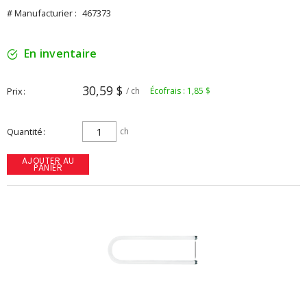
# Manufacturier :
467373
En inventaire
30,59 $
Prix
/ ch
Écofrais : 1,85 $
Quantité
ch
AJOUTER AU
PANIER