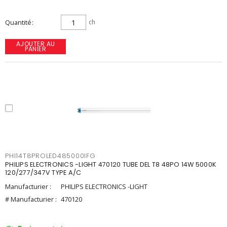
Quantité
ch
AJOUTER AU
PANIER
PHI14T8PROLED485000IFG
PHILIPS ELECTRONICS -LIGHT 470120 TUBE DEL T8 48PO 14W 5000K
120/277/347V TYPE A/C
Manufacturier :
PHILIPS ELECTRONICS -LIGHT
# Manufacturier :
470120