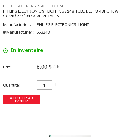
PHI10T8CORE48850IF16GDIM
PHILIPS ELECTRONICS -LIGHT 553248 TUBE DEL T8 48PO 10W
5K120/277/347V VITRE TYPEA
Manufacturier :
PHILIPS ELECTRONICS -LIGHT
# Manufacturier :
553248
En inventaire
8,00 $
Prix
/ ch
Quantité
ch
AJOUTER AU
PANIER