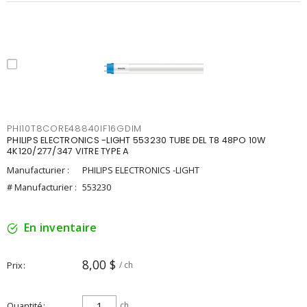
PHI10T8CORE48840IF16GDIM
PHILIPS ELECTRONICS -LIGHT 553230 TUBE DEL T8 48PO 10W
4K120/277/347 VITRE TYPE A
Manufacturier :
PHILIPS ELECTRONICS -LIGHT
# Manufacturier :
553230
En inventaire
8,00 $
Prix
/ ch
Quantité
ch