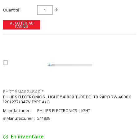
Quantité
ch
AJOUTER AU
PANIER
PHI7T8MAS24840IF
PHILIPS ELECTRONICS -LIGHT 541839 TUBE DEL T8 24PO 7W 4000K
120/277/347V TYPE A/C
Manufacturier :
PHILIPS ELECTRONICS -LIGHT
# Manufacturier :
541839
En inventaire