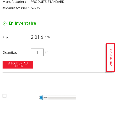
Manufacturier :
PRODUITS STANDARD
# Manufacturier :
69775
En inventaire
2,01 $
Prix
/ ch
Votre avis
Quantité
ch
AJOUTER AU
PANIER