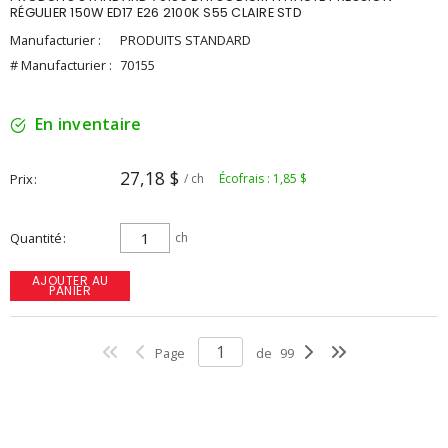
RÉGULIER 150W ED17 E26 2100K S55 CLAIRE STD
Manufacturier :
PRODUITS STANDARD
# Manufacturier :
70155
En inventaire
27,18 $
Prix
/ ch
Écofrais : 1,85 $
Quantité
ch
AJOUTER AU
PANIER
Page
de
99