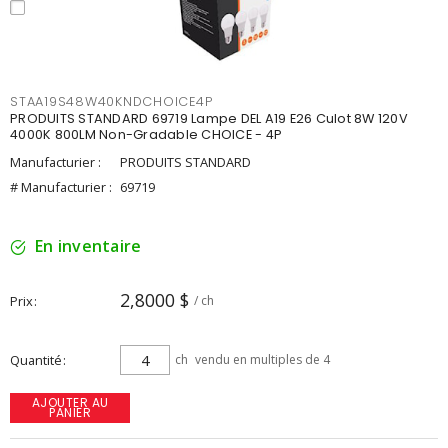
STAA19S48W40KNDCHOICE4P
PRODUITS STANDARD 69719 Lampe DEL A19 E26 Culot 8W 120V
4000K 800LM Non-Gradable CHOICE - 4P
Manufacturier :
PRODUITS STANDARD
# Manufacturier :
69719
En inventaire
2,8000 $
Prix
/ ch
Quantité
ch
vendu en multiples de 4
AJOUTER AU
PANIER