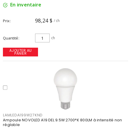
En inventaire
98,24 $
Prix
/ ch
Quantité
ch
AJOUTER AU
PANIER
LAMLEDA199W27KND
Ampoule NOVOLED A19 DEL 9.5W 2700°K 800LM à intensité non
réglable