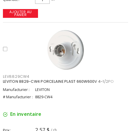
AJOUTER AU
PANIER
LEV8829CW4
LEVITON 8829-CW4 PORCELAINE PLAST 660W600V 4-1/2PO
Manufacturier :
LEVITON
# Manufacturier :
8829-CW4
En inventaire
2,57 $
Prix
/ ch