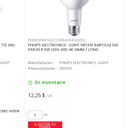
PHI85PAR30LCOR940F40DPUL
T12 Alto
PHILIPS ELECTRONICS -LIGHT 587410 AMPOULE DEL
PAR30 8.5W 120V 40D 4K DIMM / LONG
-LIGHT
Manufacturier :
PHILIPS ELECTRONICS -LIGHT
# Manufacturier :
587410
En inventaire
12,25 $
/ ch
tez votre
ch
AJOUTER AU
PANIER