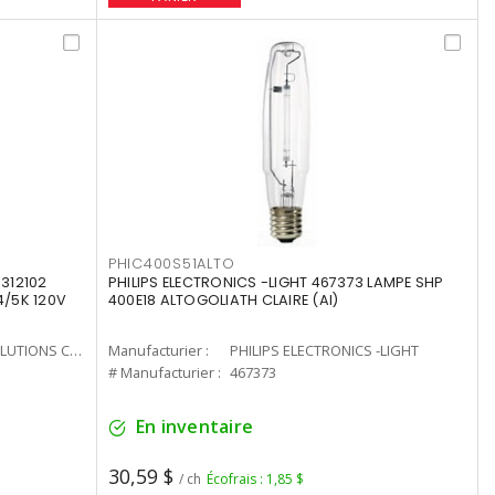
PHIC400S51ALTO
312102
PHILIPS ELECTRONICS -LIGHT 467373 LAMPE SHP
4/5K 120V
400E18 ALTOGOLIATH CLAIRE (AI)
CURRENT LIGHTING SOLUTIONS CAN
Manufacturier :
PHILIPS ELECTRONICS -LIGHT
# Manufacturier :
467373
En inventaire
30,59 $
/ ch
Écofrais : 1,85 $