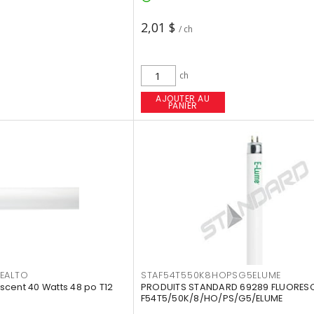
2,01 $
/ ch
ch
AJOUTER AU
PANIER
EALTO
STAF54T550K8HOPSG5ELUME
cent 40 Watts 48 po T12
PRODUITS STANDARD 69289 FLUORES
F54T5/50K/8/HO/PS/G5/ELUME