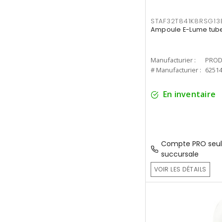
STAF32T841K8RSG13
Ampoule E-Lume tube
Manufacturier :
PROD
# Manufacturier :
6251
En inventaire
Compte PRO seul
succursale
VOIR LES DÉTAILS