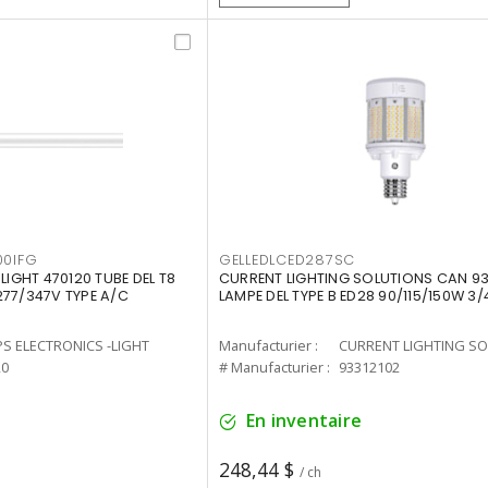
00IFG
GELLEDLCED287SC
LIGHT 470120 TUBE DEL T8
CURRENT LIGHTING SOLUTIONS CAN 93
277/347V TYPE A/C
LAMPE DEL TYPE B ED28 90/115/150W 3/
PS ELECTRONICS -LIGHT
Manufacturier :
20
# Manufacturier :
93312102
En inventaire
248,44 $
/ ch