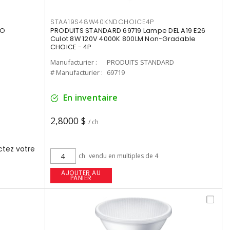
STAA19S48W40KNDCHOICE4P
UO
PRODUITS STANDARD 69719 Lampe DEL A19 E26
Culot 8W 120V 4000K 800LM Non-Gradable
CHOICE - 4P
Manufacturier :
PRODUITS STANDARD
# Manufacturier :
69719
En inventaire
2,8000 $
/ ch
tez votre
ch
vendu en multiples de 4
AJOUTER AU
PANIER