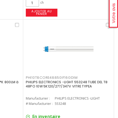
ch
Votre avis
AJOUTER AU
PANIER
PHI10T8CORE48850IF16GDIM
°K 800LM à
PHILIPS ELECTRONICS -LIGHT 553248 TUBE DEL T8
48PO 10W 5K120/277/347V VITRE TYPEA
Manufacturier :
PHILIPS ELECTRONICS -LIGHT
# Manufacturier :
553248
En inventaire