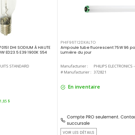
PHIF96T12DXALTO
0151 DHI SODIUM À HAUTE
Ampoule tube fluorescent 75W 96 po 
0W ED23.5 E39 1900K S54
Lumière du jour
UITS STANDARD
Manufacturier :
PHILIPS ELECTRONICS 
1
# Manufacturier :
372821
En inventaire
 1,85 $
Compte PRO seulement. Contac
succursale
VOIR LES DÉTAILS