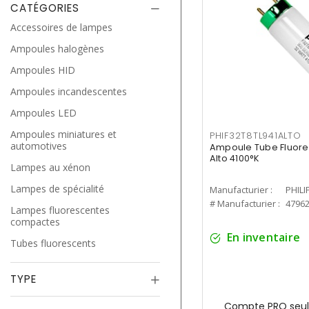
CATÉGORIES
Accessoires de lampes
Ampoules halogènes
Ampoules HID
Ampoules incandescentes
Ampoules LED
Ampoules miniatures et
PHIF32T8TL941ALTO
automotives
Ampoule Tube Fluores
Alto 4100°K
Lampes au xénon
Lampes de spécialité
Manufacturier :
PHILI
# Manufacturier :
4796
Lampes fluorescentes
compactes
En inventaire
Tubes fluorescents
TYPE
Compte PRO seul