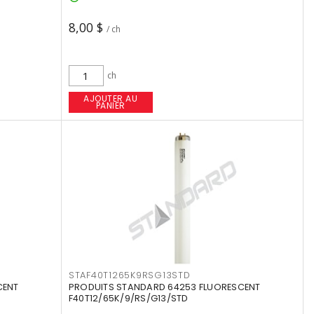
8,00 $
/ ch
ch
AJOUTER AU
PANIER
STAF40T1265K9RSG13STD
CENT
PRODUITS STANDARD 64253 FLUORESCENT
F40T12/65K/9/RS/G13/STD