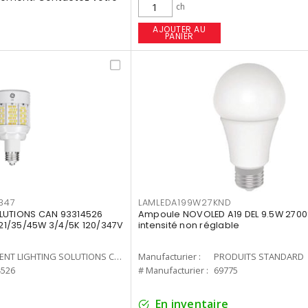
ch
AJOUTER AU
PANIER
347
LAMLEDA199W27KND
LUTIONS CAN 93314526
Ampoule NOVOLED A19 DEL 9.5W 2700
7 21/35/45W 3/4/5K 120/347V
intensité non réglable
CURRENT LIGHTING SOLUTIONS CAN
Manufacturier :
PRODUITS STANDARD
4526
# Manufacturier :
69775
En inventaire