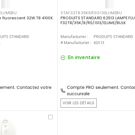
ELUMEBU
STAF32T835K8RSG13ELUMEBU
 fluorescent 32W T8 4100K
PRODUITS STANDARD 62513 LAMPE FL
F32T8/35K/8/RS/G13/ELUME/BULK
UITS STANDARD
Manufacturier :
PRODUITS STANDARD
4
# Manufacturier :
62513
En inventaire
ement. Contactez votre
Compte PRO seulement. Contac
succursale
VOIR LES DÉTAILS