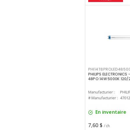
PHI14T8PROLED4850
PHILIPS ELECTRONICS -
48PO 14W 5000K 120/
Manufacturier :
PHILI
# Manufacturier :
4701
En inventaire
7,60 $
/ ch