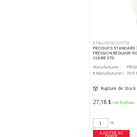
STALU100ECOSTD
PRODUITS STANDARD 7
PRESSION RÉGULIER 10
CLAIRE STD
Manufacturier :
PROD
# Manufacturier :
7015
Rupture de Stock
27,18 $
/ ch
Écofrais :
ch
AJOUTER AU
PANIER