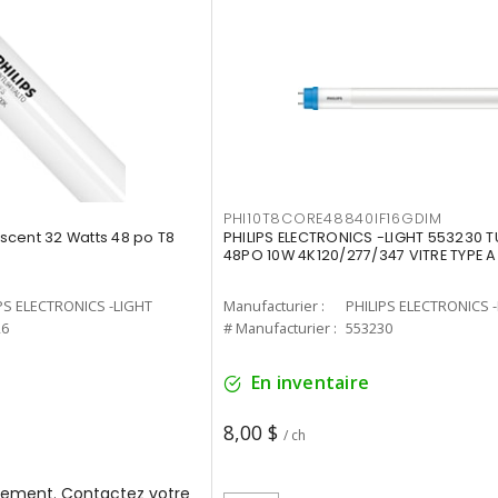
PHI10T8CORE48840IF16GDIM
cent 32 Watts 48 po T8
PHILIPS ELECTRONICS -LIGHT 553230 T
48PO 10W 4K120/277/347 VITRE TYPE A
PS ELECTRONICS -LIGHT
Manufacturier :
PHILIPS ELECTRONICS 
26
# Manufacturier :
553230
En inventaire
8,00 $
/ ch
ement. Contactez votre