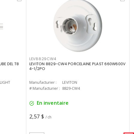
LEV8829CW4
UBE DEL T8
LEVITON 8829-CW4 PORCELAINE PLAST 660W600V
4-1/2PO
-LIGHT
Manufacturier :
LEVITON
# Manufacturier :
8829-CW4
En inventaire
2,57 $
/ ch