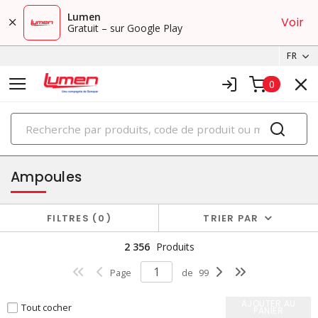
Lumen
Voir
Gratuit – sur Google Play
FR
0
PRODUITS
éclairage
Ampoules
FILTRES
0
TRIER PAR
2 356
Produits
Page
de
99
AJOUTER AU
Tout cocher
PANIER