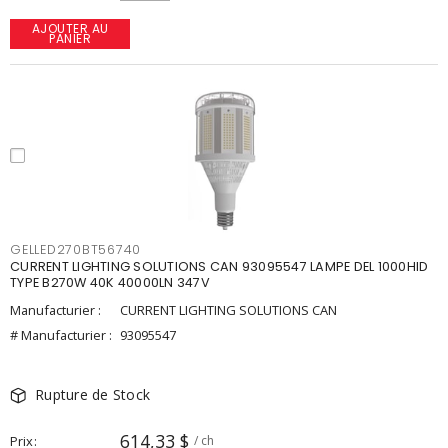
AJOUTER AU
PANIER
GELLED270BT56740
CURRENT LIGHTING SOLUTIONS CAN 93095547 LAMPE DEL 1000HID
TYPE B270W 40K 40000LN 347V
Manufacturier :
CURRENT LIGHTING SOLUTIONS CAN
# Manufacturier :
93095547
Rupture de Stock
614,33 $
Prix
/ ch