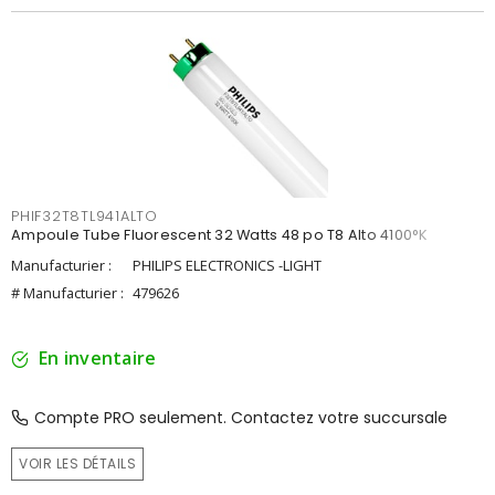
PHIF32T8TL941ALTO
Ampoule Tube Fluorescent 32 Watts 48 po T8 Alto 4100°K
Manufacturier :
PHILIPS ELECTRONICS -LIGHT
# Manufacturier :
479626
En inventaire
Compte PRO seulement. Contactez votre succursale
VOIR LES DÉTAILS