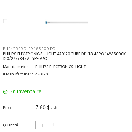
PHI14T8PROLED485000IFG
PHILIPS ELECTRONICS -LIGHT 470120 TUBE DEL T8 48PO 14W 5000K
120/277/347V TYPE A/C
Manufacturier :
PHILIPS ELECTRONICS -LIGHT
# Manufacturier :
470120
En inventaire
7,60 $
Prix
/ ch
Quantité
ch