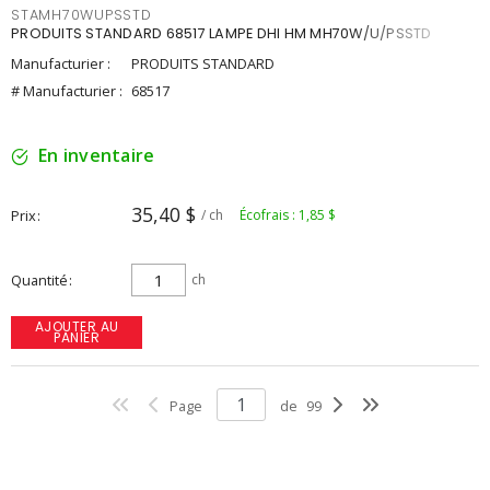
STAMH70WUPSSTD
PRODUITS STANDARD 68517 LAMPE DHI HM MH70W/U/PSSTD
Manufacturier :
PRODUITS STANDARD
# Manufacturier :
68517
En inventaire
35,40 $
Prix
/ ch
Écofrais : 1,85 $
Quantité
ch
AJOUTER AU
PANIER
Page
de
99