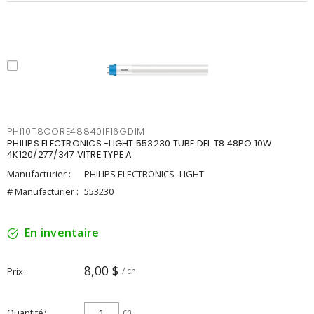
PHI10T8CORE48840IF16GDIM
PHILIPS ELECTRONICS -LIGHT 553230 TUBE DEL T8 48PO 10W
4K120/277/347 VITRE TYPE A
Manufacturier :
PHILIPS ELECTRONICS -LIGHT
# Manufacturier :
553230
En inventaire
8,00 $
Prix
/ ch
Quantité
ch