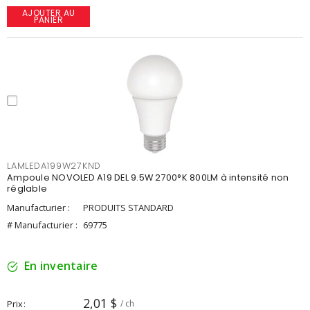
AJOUTER AU
PANIER
LAMLEDA199W27KND
Ampoule NOVOLED A19 DEL 9.5W 2700°K 800LM à intensité non
réglable
Manufacturier :
PRODUITS STANDARD
# Manufacturier :
69775
En inventaire
2,01 $
Prix
/ ch