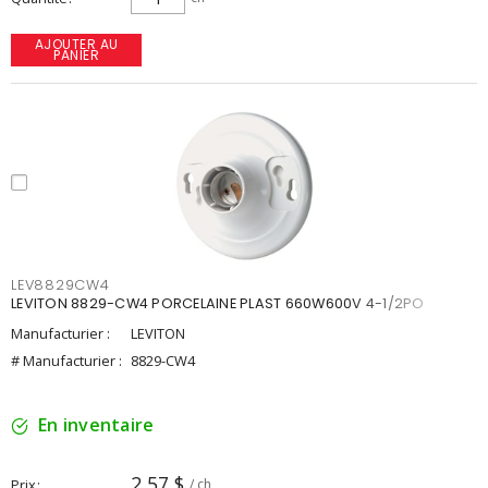
AJOUTER AU
PANIER
LEV8829CW4
LEVITON 8829-CW4 PORCELAINE PLAST 660W600V 4-1/2PO
Manufacturier :
LEVITON
# Manufacturier :
8829-CW4
En inventaire
2,57 $
Prix
/ ch