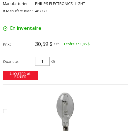
Manufacturier :
PHILIPS ELECTRONICS -LIGHT
# Manufacturier :
467373
En inventaire
30,59 $
Prix
/ ch
Écofrais : 1,85 $
Quantité
ch
AJOUTER AU
PANIER