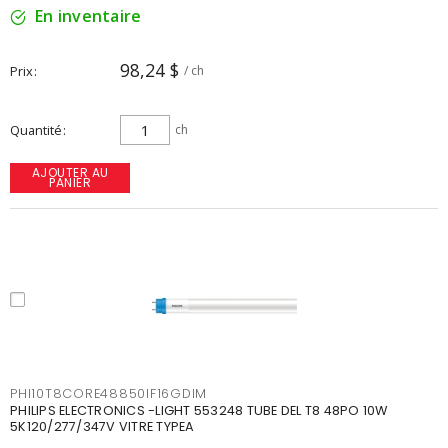
En inventaire
98,24 $
Prix
/ ch
Quantité
ch
AJOUTER AU
PANIER
PHI10T8CORE48850IF16GDIM
PHILIPS ELECTRONICS -LIGHT 553248 TUBE DEL T8 48PO 10W
5K120/277/347V VITRE TYPEA