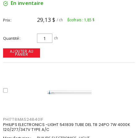
En inventaire
29,13 $
Prix
/ ch
Écofrais : 1,85 $
Quantité
ch
AJOUTER AU
PANIER
PHI7T8MAS24840IF
PHILIPS ELECTRONICS -LIGHT 541839 TUBE DEL T8 24PO 7W 4000K
120/277/347V TYPE A/C