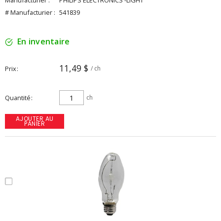
Manufacturier :
PHILIPS ELECTRONICS -LIGHT
# Manufacturier :
541839
En inventaire
11,49 $
Prix
/ ch
Quantité
ch
AJOUTER AU
PANIER