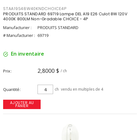
STAA19S48W40KNDCHOICE4P
PRODUITS STANDARD 69719 Lampe DEL A19 E26 Culot 8W 120V
4000K 800LM Non-Gradable CHOICE - 4P
Manufacturier :
PRODUITS STANDARD
# Manufacturier :
69719
En inventaire
2,8000 $
Prix
/ ch
Quantité
ch
vendu en multiples de 4
AJOUTER AU
PANIER