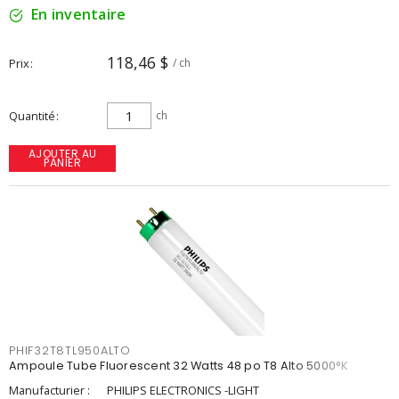
En inventaire
118,46 $
Prix
/ ch
Quantité
ch
AJOUTER AU
PANIER
PHIF32T8TL950ALTO
Ampoule Tube Fluorescent 32 Watts 48 po T8 Alto 5000°K
Manufacturier :
PHILIPS ELECTRONICS -LIGHT