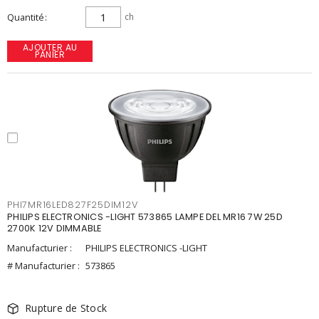
Quantité
ch
AJOUTER AU
PANIER
PHI7MR16LED827F25DIM12V
PHILIPS ELECTRONICS -LIGHT 573865 LAMPE DEL MR16 7W 25D
2700K 12V DIMMABLE
Manufacturier :
PHILIPS ELECTRONICS -LIGHT
# Manufacturier :
573865
Rupture de Stock