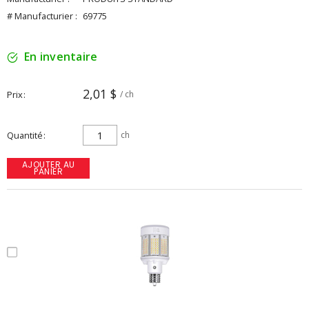
# Manufacturier :
69775
En inventaire
2,01 $
Prix
/ ch
Quantité
ch
AJOUTER AU
PANIER