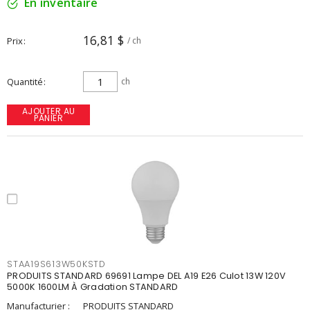
En inventaire
16,81 $
Prix
/ ch
Quantité
ch
AJOUTER AU
PANIER
STAA19S613W50KSTD
PRODUITS STANDARD 69691 Lampe DEL A19 E26 Culot 13W 120V
5000K 1600LM À Gradation STANDARD
Manufacturier :
PRODUITS STANDARD