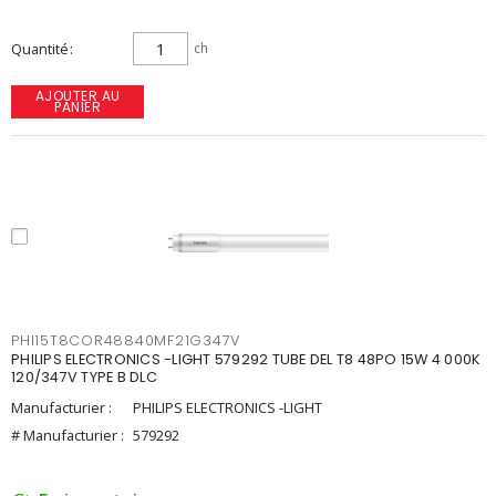
Quantité
ch
AJOUTER AU
PANIER
PHI15T8COR48840MF21G347V
PHILIPS ELECTRONICS -LIGHT 579292 TUBE DEL T8 48PO 15W 4 000K
120/347V TYPE B DLC
Manufacturier :
PHILIPS ELECTRONICS -LIGHT
# Manufacturier :
579292