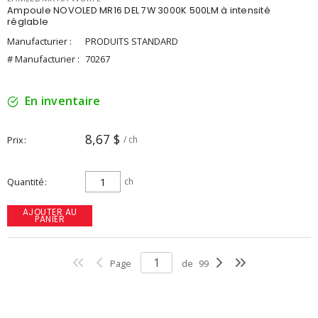
Ampoule NOVOLED MR16 DEL 7W 3000K 500LM à intensité
réglable
Manufacturier :
PRODUITS STANDARD
# Manufacturier :
70267
En inventaire
8,67 $
Prix
/ ch
Quantité
ch
AJOUTER AU
PANIER
Page
de
99