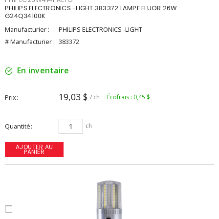
PHILIPS ELECTRONICS -LIGHT 383372 LAMPE FLUOR 26W
G24Q34100K
Manufacturier :
PHILIPS ELECTRONICS -LIGHT
# Manufacturier :
383372
En inventaire
19,03 $
Prix
/ ch
Écofrais : 0,45 $
Quantité
ch
AJOUTER AU
PANIER