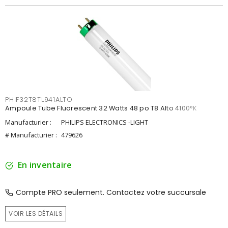
PHIF32T8TL941ALTO
Ampoule Tube Fluorescent 32 Watts 48 po T8 Alto 4100°K
Manufacturier :
PHILIPS ELECTRONICS -LIGHT
# Manufacturier :
479626
En inventaire
Compte PRO seulement. Contactez votre succursale
VOIR LES DÉTAILS