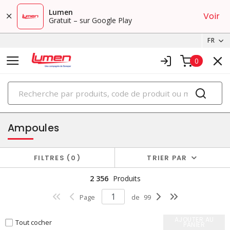
Lumen
Voir
Gratuit – sur Google Play
FR
0
PRODUITS
éclairage
Ampoules
FILTRES
0
TRIER PAR
2 356
Produits
Page
de
99
AJOUTER AU
Tout cocher
PANIER