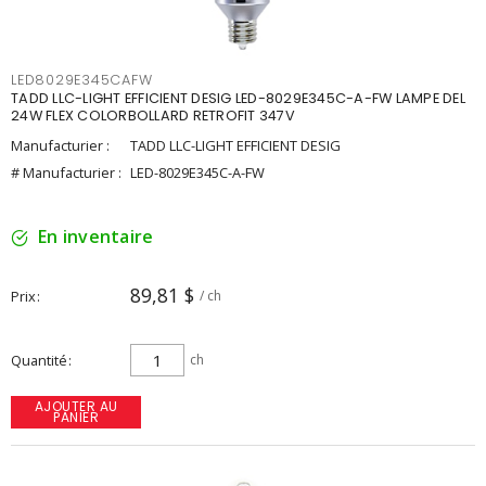
LED8029E345CAFW
TADD LLC-LIGHT EFFICIENT DESIG LED-8029E345C-A-FW LAMPE DEL
24W FLEX COLORBOLLARD RETROFIT 347V
Manufacturier :
TADD LLC-LIGHT EFFICIENT DESIG
# Manufacturier :
LED-8029E345C-A-FW
En inventaire
89,81 $
Prix
/ ch
Quantité
ch
AJOUTER AU
PANIER