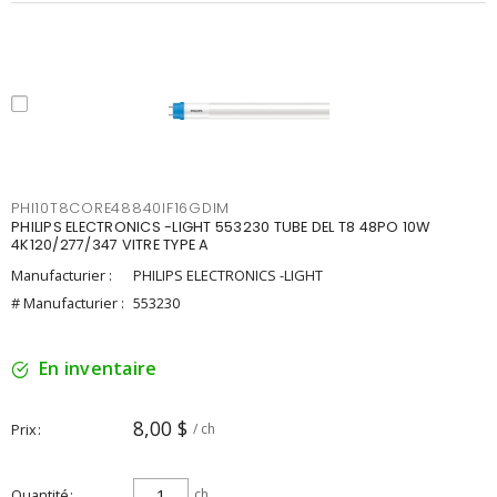
PHI10T8CORE48840IF16GDIM
PHILIPS ELECTRONICS -LIGHT 553230 TUBE DEL T8 48PO 10W
4K120/277/347 VITRE TYPE A
Manufacturier :
PHILIPS ELECTRONICS -LIGHT
# Manufacturier :
553230
En inventaire
8,00 $
Prix
/ ch
Quantité
ch