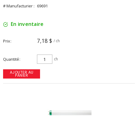
# Manufacturier :
69691
En inventaire
7,18 $
Prix
/ ch
Quantité
ch
AJOUTER AU
PANIER