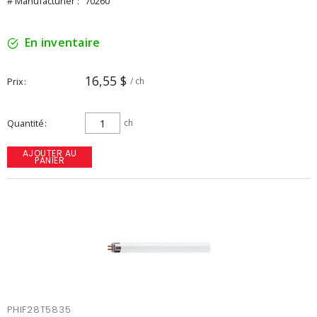
# Manufacturier :
70260
En inventaire
16,55 $
Prix
/ ch
Quantité
ch
AJOUTER AU
PANIER
PHIF28T5835