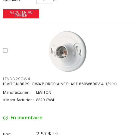
AJOUTER AU
PANIER
LEV8829CW4
LEVITON 8829-CW4 PORCELAINE PLAST 660W600V 4-1/2PO
Manufacturier :
LEVITON
# Manufacturier :
8829-CW4
En inventaire
2,57 $
Prix
/ ch