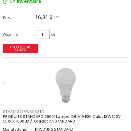
En inventaire
16,81 $
Prix
/ ch
Quantité
ch
AJOUTER AU
PANIER
STAA19S613W50KSTD
PRODUITS STANDARD 69691 Lampe DEL A19 E26 Culot 13W 120V
5000K 1600LM À Gradation STANDARD
Manufacturier :
PRODUITS STANDARD