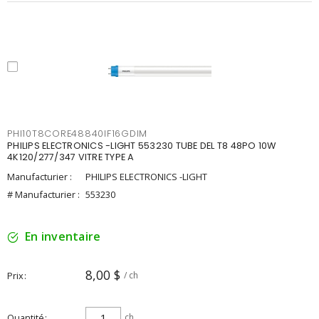
PHI10T8CORE48840IF16GDIM
PHILIPS ELECTRONICS -LIGHT 553230 TUBE DEL T8 48PO 10W
4K120/277/347 VITRE TYPE A
Manufacturier :
PHILIPS ELECTRONICS -LIGHT
# Manufacturier :
553230
En inventaire
8,00 $
Prix
/ ch
Quantité
ch