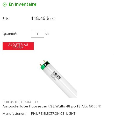
En inventaire
118,46 $
Prix
/ ch
Quantité
ch
AJOUTER AU
PANIER
PHIF32T8TL950ALTO
Ampoule Tube Fluorescent 32 Watts 48 po T8 Alto 5000°K
Manufacturier :
PHILIPS ELECTRONICS -LIGHT