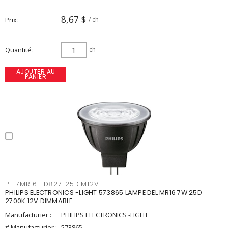
8,67 $
Prix
/ ch
Quantité
ch
AJOUTER AU
PANIER
PHI7MR16LED827F25DIM12V
PHILIPS ELECTRONICS -LIGHT 573865 LAMPE DEL MR16 7W 25D
2700K 12V DIMMABLE
Manufacturier :
PHILIPS ELECTRONICS -LIGHT
# Manufacturier :
573865