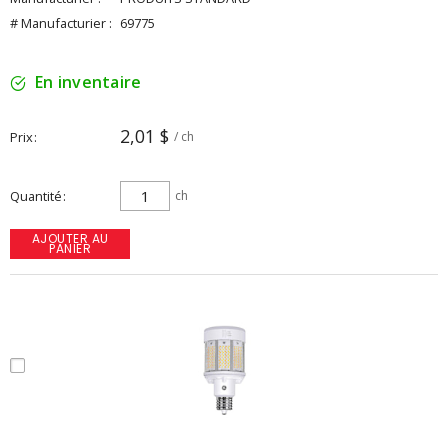
# Manufacturier :
69775
En inventaire
2,01 $
Prix
/ ch
Quantité
ch
AJOUTER AU
PANIER