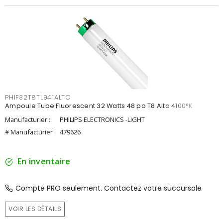
PHIF32T8TL941ALTO
Ampoule Tube Fluorescent 32 Watts 48 po T8 Alto 4100°K
Manufacturier :
PHILIPS ELECTRONICS -LIGHT
# Manufacturier :
479626
En inventaire
Compte PRO seulement. Contactez votre succursale
VOIR LES DÉTAILS