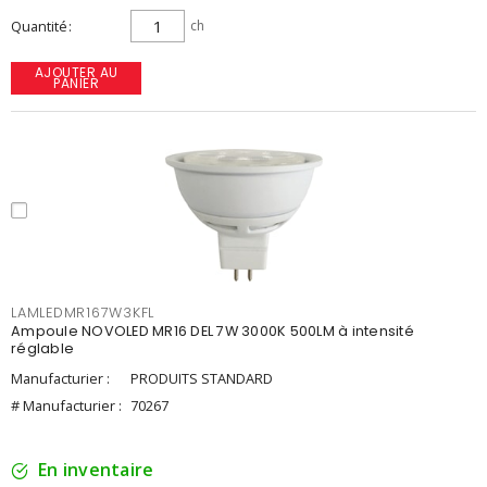
Quantité
ch
AJOUTER AU
PANIER
LAMLEDMR167W3KFL
Ampoule NOVOLED MR16 DEL 7W 3000K 500LM à intensité
réglable
Manufacturier :
PRODUITS STANDARD
# Manufacturier :
70267
En inventaire