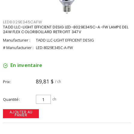
LED8029E345CAFW
TADD LLC-LIGHT EFFICIENT DESIG LED-8029E345C-A-FW LAMPE DEL
24W FLEX COLORBOLLARD RETROFIT 347V
Manufacturier :
TADD LLC-LIGHT EFFICIENT DESIG
# Manufacturier :
LED-8029E345C-A-FW
En inventaire
89,81 $
Prix
/ ch
Quantité
ch
AJOUTER AU
PANIER