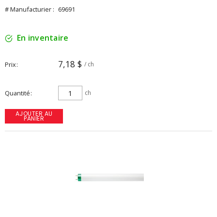
# Manufacturier :
69691
En inventaire
7,18 $
Prix
/ ch
Quantité
ch
AJOUTER AU
PANIER