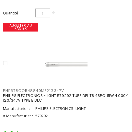
Quantité
ch
AJOUTER AU
PANIER
PHI15T8COR48840MF21G347V
PHILIPS ELECTRONICS -LIGHT 579292 TUBE DEL T8 48PO 15W 4 000K
120/347V TYPE B DLC
Manufacturier :
PHILIPS ELECTRONICS -LIGHT
# Manufacturier :
579292