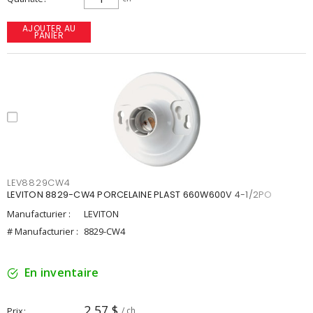
AJOUTER AU
PANIER
LEV8829CW4
LEVITON 8829-CW4 PORCELAINE PLAST 660W600V 4-1/2PO
Manufacturier :
LEVITON
# Manufacturier :
8829-CW4
En inventaire
2,57 $
Prix
/ ch