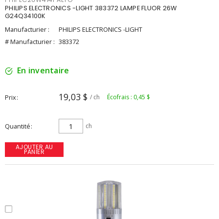
PHILIPS ELECTRONICS -LIGHT 383372 LAMPE FLUOR 26W
G24Q34100K
Manufacturier :
PHILIPS ELECTRONICS -LIGHT
# Manufacturier :
383372
En inventaire
19,03 $
Prix
/ ch
Écofrais : 0,45 $
Quantité
ch
AJOUTER AU
PANIER