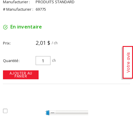
Manufacturier :
PRODUITS STANDARD
# Manufacturier :
69775
En inventaire
2,01 $
Prix
/ ch
Votre avis
Quantité
ch
AJOUTER AU
PANIER