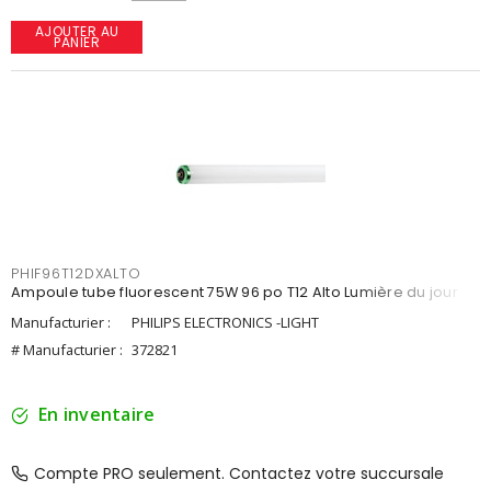
AJOUTER AU
PANIER
PHIF96T12DXALTO
Ampoule tube fluorescent 75W 96 po T12 Alto Lumière du jour
Manufacturier :
PHILIPS ELECTRONICS -LIGHT
# Manufacturier :
372821
En inventaire
Compte PRO seulement. Contactez votre succursale