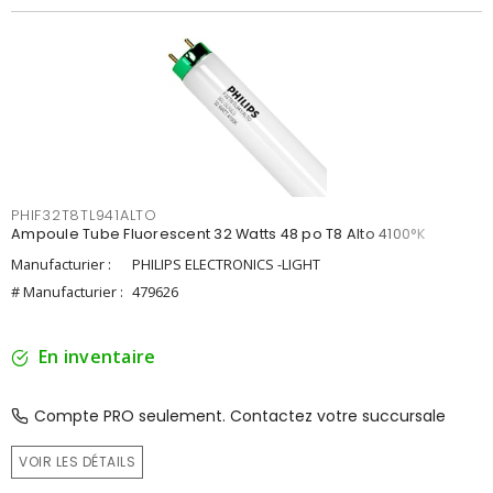
PHIF32T8TL941ALTO
Ampoule Tube Fluorescent 32 Watts 48 po T8 Alto 4100°K
Manufacturier :
PHILIPS ELECTRONICS -LIGHT
# Manufacturier :
479626
En inventaire
Compte PRO seulement. Contactez votre succursale
VOIR LES DÉTAILS