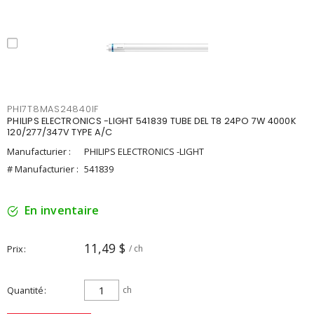
PHI7T8MAS24840IF
PHILIPS ELECTRONICS -LIGHT 541839 TUBE DEL T8 24PO 7W 4000K
120/277/347V TYPE A/C
Manufacturier :
PHILIPS ELECTRONICS -LIGHT
# Manufacturier :
541839
En inventaire
11,49 $
Prix
/ ch
Quantité
ch