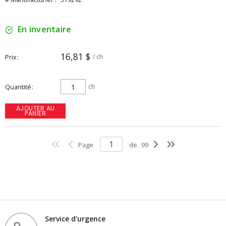
En inventaire
16,81 $
Prix
/ ch
Quantité
ch
AJOUTER AU
PANIER
Page
de
99
Service d'urgence