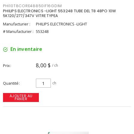
PHI10T8CORE48850IF16GDIM
PHILIPS ELECTRONICS -LIGHT 553248 TUBE DEL T8 48PO 10W
5K120/277/347V VITRE TYPEA
Manufacturier :
PHILIPS ELECTRONICS -LIGHT
# Manufacturier :
553248
En inventaire
8,00 $
Prix
/ ch
Quantité
ch
AJOUTER AU
PANIER