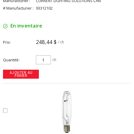
Manufacturier :
CURRENT LIGHTING SOLUTIONS CAN
# Manufacturier :
93312102
En inventaire
248,44 $
Prix
/ ch
Quantité
ch
AJOUTER AU
PANIER