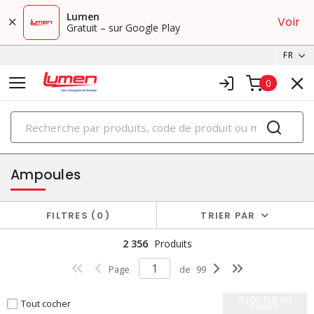
Lumen
Voir
Gratuit – sur Google Play
FR
0
PRODUITS
éclairage
Ampoules
FILTRES
0
TRIER PAR
2 356
Produits
Page
de
99
AJOUTER AU
Tout cocher
PANIER