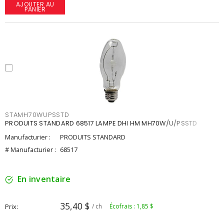
AJOUTER AU
PANIER
STAMH70WUPSSTD
PRODUITS STANDARD 68517 LAMPE DHI HM MH70W/U/PSSTD
Manufacturier :
PRODUITS STANDARD
# Manufacturier :
68517
En inventaire
35,40 $
Prix
/ ch
Écofrais : 1,85 $