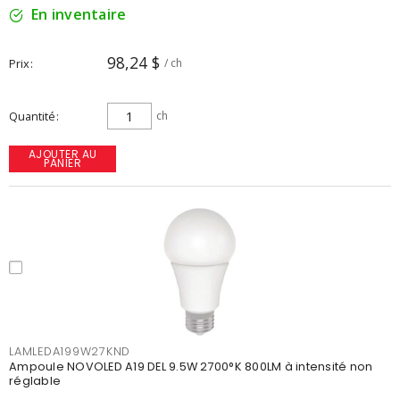
En inventaire
98,24 $
Prix
/ ch
Quantité
ch
AJOUTER AU
PANIER
LAMLEDA199W27KND
Ampoule NOVOLED A19 DEL 9.5W 2700°K 800LM à intensité non
réglable