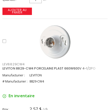
AJOUTER AU
PANIER
LEV8829CW4
LEVITON 8829-CW4 PORCELAINE PLAST 660W600V 4-1/2PO
Manufacturier :
LEVITON
# Manufacturier :
8829-CW4
En inventaire
2,57 $
Prix
/ ch