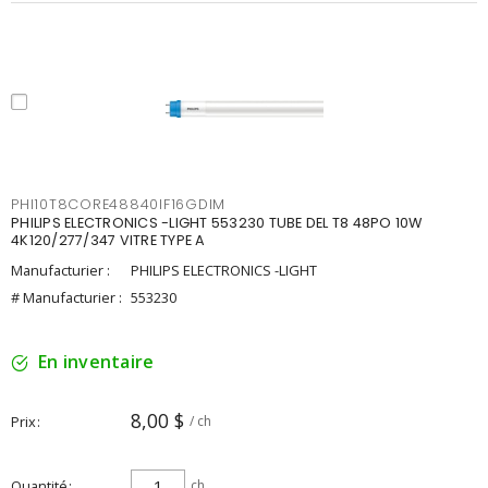
PHI10T8CORE48840IF16GDIM
PHILIPS ELECTRONICS -LIGHT 553230 TUBE DEL T8 48PO 10W
4K120/277/347 VITRE TYPE A
Manufacturier :
PHILIPS ELECTRONICS -LIGHT
# Manufacturier :
553230
En inventaire
8,00 $
Prix
/ ch
Quantité
ch