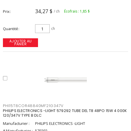
34,27 $
Prix
/ ch
Écofrais : 1,85 $
Quantité
ch
AJOUTER AU
PANIER
PHI15T8COR48840MF21G347V
PHILIPS ELECTRONICS -LIGHT 579292 TUBE DEL T8 48PO 15W 4 000K
120/347V TYPE B DLC
Manufacturier :
PHILIPS ELECTRONICS -LIGHT
# Manufacturier :
579292