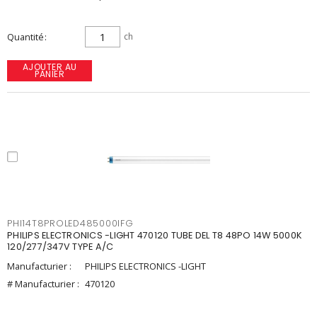
Quantité
ch
AJOUTER AU
PANIER
PHI14T8PROLED485000IFG
PHILIPS ELECTRONICS -LIGHT 470120 TUBE DEL T8 48PO 14W 5000K
120/277/347V TYPE A/C
Manufacturier :
PHILIPS ELECTRONICS -LIGHT
# Manufacturier :
470120