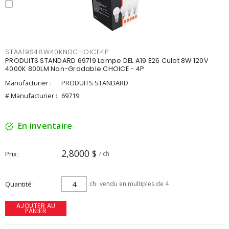
STAA19S48W40KNDCHOICE4P
PRODUITS STANDARD 69719 Lampe DEL A19 E26 Culot 8W 120V
4000K 800LM Non-Gradable CHOICE - 4P
Manufacturier :
PRODUITS STANDARD
# Manufacturier :
69719
En inventaire
2,8000 $
Prix
/ ch
Quantité
ch
vendu en multiples de 4
AJOUTER AU
PANIER