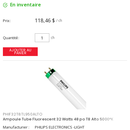
En inventaire
118,46 $
Prix
/ ch
Quantité
ch
AJOUTER AU
PANIER
PHIF32T8TL950ALTO
Ampoule Tube Fluorescent 32 Watts 48 po T8 Alto 5000°K
Manufacturier :
PHILIPS ELECTRONICS -LIGHT