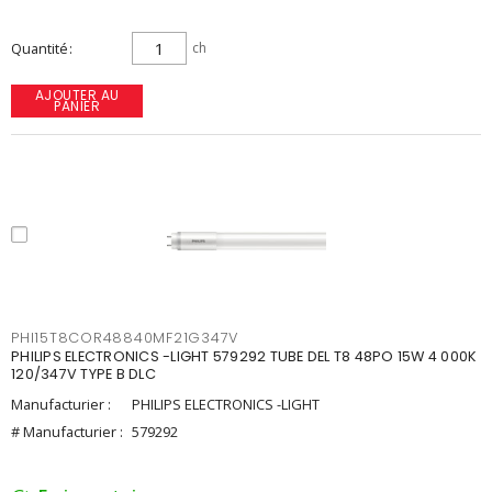
Quantité
ch
AJOUTER AU
PANIER
PHI15T8COR48840MF21G347V
PHILIPS ELECTRONICS -LIGHT 579292 TUBE DEL T8 48PO 15W 4 000K
120/347V TYPE B DLC
Manufacturier :
PHILIPS ELECTRONICS -LIGHT
# Manufacturier :
579292