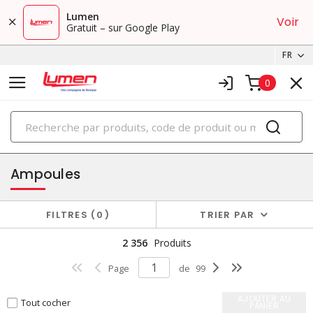
Lumen
Voir
Gratuit – sur Google Play
FR
0
PRODUITS
éclairage
Ampoules
FILTRES
0
TRIER PAR
2 356
Produits
Page
de
99
AJOUTER AU
Tout cocher
PANIER