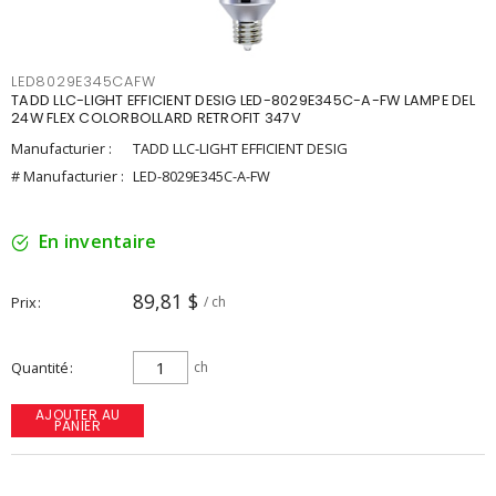
LED8029E345CAFW
TADD LLC-LIGHT EFFICIENT DESIG LED-8029E345C-A-FW LAMPE DEL
24W FLEX COLORBOLLARD RETROFIT 347V
Manufacturier :
TADD LLC-LIGHT EFFICIENT DESIG
# Manufacturier :
LED-8029E345C-A-FW
En inventaire
89,81 $
Prix
/ ch
Quantité
ch
AJOUTER AU
PANIER