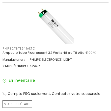
PHIF32T8TL941ALTO
Ampoule Tube Fluorescent 32 Watts 48 po T8 Alto 4100°K
Manufacturier :
PHILIPS ELECTRONICS -LIGHT
# Manufacturier :
479626
En inventaire
Compte PRO seulement. Contactez votre succursale
VOIR LES DÉTAILS