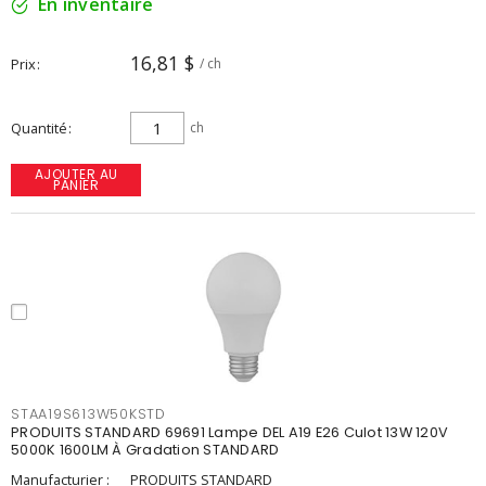
En inventaire
16,81 $
Prix
/ ch
Quantité
ch
AJOUTER AU
PANIER
STAA19S613W50KSTD
PRODUITS STANDARD 69691 Lampe DEL A19 E26 Culot 13W 120V
5000K 1600LM À Gradation STANDARD
Manufacturier :
PRODUITS STANDARD