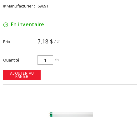
# Manufacturier :
69691
En inventaire
7,18 $
Prix
/ ch
Quantité
ch
AJOUTER AU
PANIER