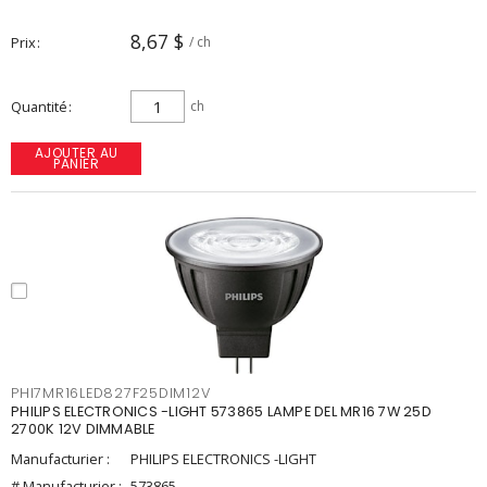
8,67 $
Prix
/ ch
Quantité
ch
AJOUTER AU
PANIER
PHI7MR16LED827F25DIM12V
PHILIPS ELECTRONICS -LIGHT 573865 LAMPE DEL MR16 7W 25D
2700K 12V DIMMABLE
Manufacturier :
PHILIPS ELECTRONICS -LIGHT
# Manufacturier :
573865