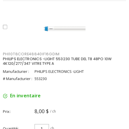
PHI10T8CORE48840IF16GDIM
PHILIPS ELECTRONICS -LIGHT 553230 TUBE DEL T8 48PO 10W
4K120/277/347 VITRE TYPE A
Manufacturier :
PHILIPS ELECTRONICS -LIGHT
# Manufacturier :
553230
En inventaire
8,00 $
Prix
/ ch
Quantité
ch