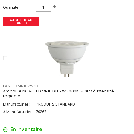
Quantité
ch
AJOUTER AU
PANIER
LAMLEDMR167W3KFL
Ampoule NOVOLED MR16 DEL 7W 3000K 500LM à intensité
réglable
Manufacturier :
PRODUITS STANDARD
# Manufacturier :
70267
En inventaire