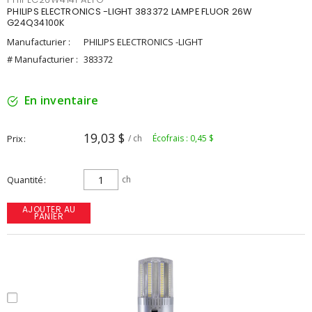
PHILIPS ELECTRONICS -LIGHT 383372 LAMPE FLUOR 26W
G24Q34100K
Manufacturier :
PHILIPS ELECTRONICS -LIGHT
# Manufacturier :
383372
En inventaire
19,03 $
Prix
/ ch
Écofrais : 0,45 $
Quantité
ch
AJOUTER AU
PANIER