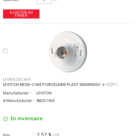
AJOUTER AU
PANIER
LEV8829CW4
LEVITON 8829-CW4 PORCELAINE PLAST 660W600V 4-1/2PO
Manufacturier :
LEVITON
# Manufacturier :
8829-CW4
En inventaire
2,57 $
Prix
/ ch