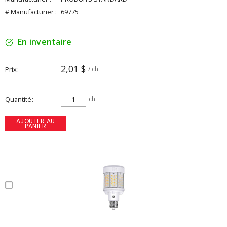
# Manufacturier :
69775
En inventaire
2,01 $
Prix
/ ch
Quantité
ch
AJOUTER AU
PANIER