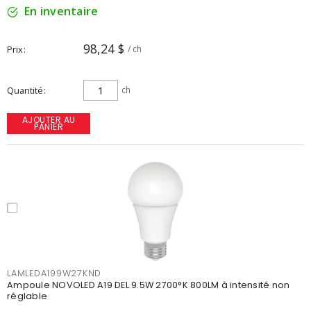
En inventaire
98,24 $
Prix
/ ch
Quantité
ch
AJOUTER AU
PANIER
LAMLEDA199W27KND
Ampoule NOVOLED A19 DEL 9.5W 2700°K 800LM à intensité non
réglable