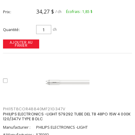
34,27 $
Prix
/ ch
Écofrais : 1,85 $
Quantité
ch
AJOUTER AU
PANIER
PHI15T8COR48840MF21G347V
PHILIPS ELECTRONICS -LIGHT 579292 TUBE DEL T8 48PO 15W 4 000K
120/347V TYPE B DLC
Manufacturier :
PHILIPS ELECTRONICS -LIGHT
# Manufacturier :
579292