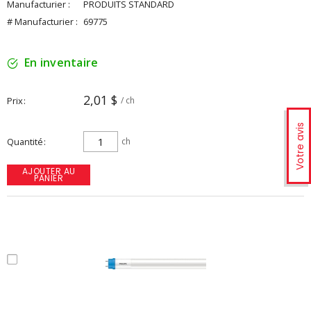
Manufacturier :
PRODUITS STANDARD
# Manufacturier :
69775
En inventaire
2,01 $
Prix
/ ch
Votre avis
Quantité
ch
AJOUTER AU
PANIER