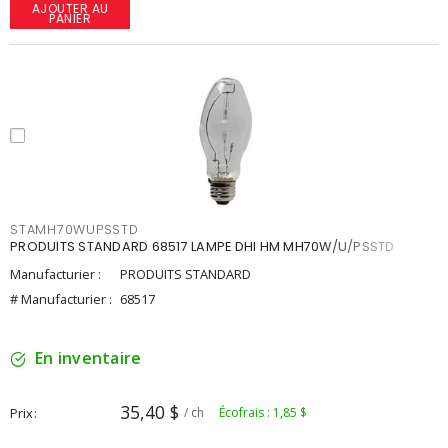
AJOUTER AU
PANIER
STAMH70WUPSSTD
PRODUITS STANDARD 68517 LAMPE DHI HM MH70W/U/PSSTD
Manufacturier :
PRODUITS STANDARD
# Manufacturier :
68517
En inventaire
35,40 $
Prix
/ ch
Écofrais : 1,85 $