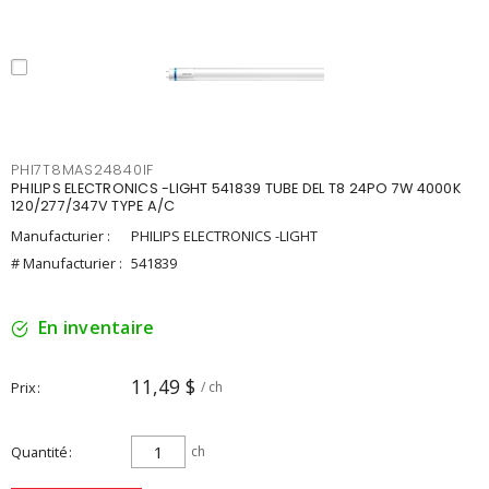
PHI7T8MAS24840IF
PHILIPS ELECTRONICS -LIGHT 541839 TUBE DEL T8 24PO 7W 4000K
120/277/347V TYPE A/C
Manufacturier :
PHILIPS ELECTRONICS -LIGHT
# Manufacturier :
541839
En inventaire
11,49 $
Prix
/ ch
Quantité
ch