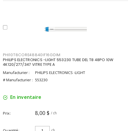
PHI10T8CORE48840IF16GDIM
PHILIPS ELECTRONICS -LIGHT 553230 TUBE DEL T8 48PO 10W
4K120/277/347 VITRE TYPE A
Manufacturier :
PHILIPS ELECTRONICS -LIGHT
# Manufacturier :
553230
En inventaire
8,00 $
Prix
/ ch
Quantité
ch