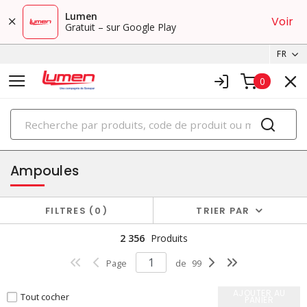
Lumen
Voir
Gratuit – sur Google Play
FR
0
PRODUITS
éclairage
Ampoules
FILTRES
0
TRIER PAR
2 356
Produits
Page
de
99
AJOUTER AU
Tout cocher
PANIER