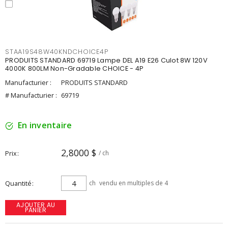
STAA19S48W40KNDCHOICE4P
PRODUITS STANDARD 69719 Lampe DEL A19 E26 Culot 8W 120V
4000K 800LM Non-Gradable CHOICE - 4P
Manufacturier :
PRODUITS STANDARD
# Manufacturier :
69719
En inventaire
2,8000 $
Prix
/ ch
Quantité
ch
vendu en multiples de 4
AJOUTER AU
PANIER