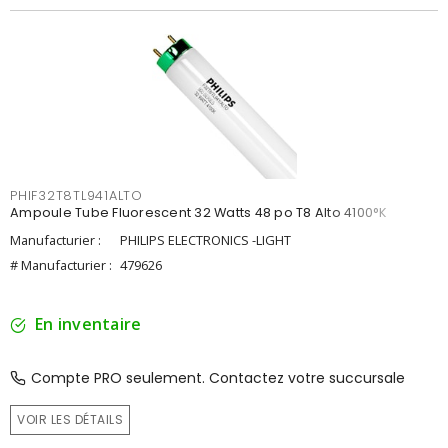
PHIF32T8TL941ALTO
Ampoule Tube Fluorescent 32 Watts 48 po T8 Alto 4100°K
Manufacturier :
PHILIPS ELECTRONICS -LIGHT
# Manufacturier :
479626
En inventaire
Compte PRO seulement. Contactez votre succursale
VOIR LES DÉTAILS