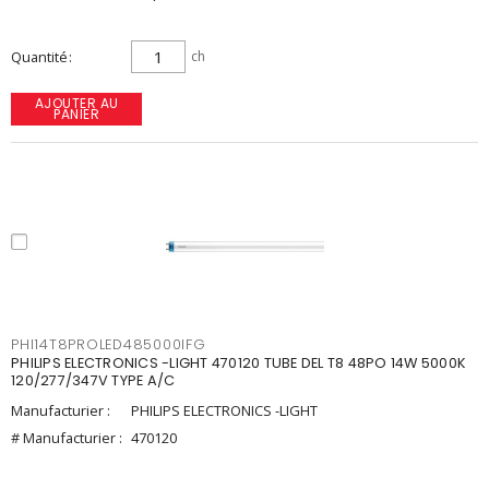
Quantité
ch
AJOUTER AU
PANIER
PHI14T8PROLED485000IFG
PHILIPS ELECTRONICS -LIGHT 470120 TUBE DEL T8 48PO 14W 5000K
120/277/347V TYPE A/C
Manufacturier :
PHILIPS ELECTRONICS -LIGHT
# Manufacturier :
470120