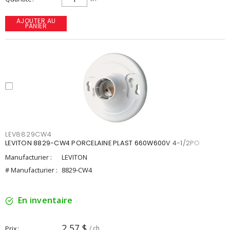
AJOUTER AU
PANIER
LEV8829CW4
LEVITON 8829-CW4 PORCELAINE PLAST 660W600V 4-1/2PO
Manufacturier :
LEVITON
# Manufacturier :
8829-CW4
En inventaire
2,57 $
Prix
/ ch