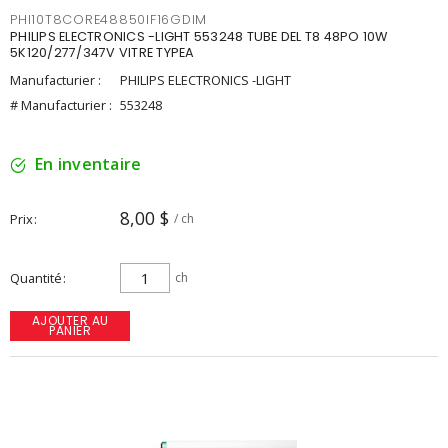
PHI10T8CORE48850IF16GDIM
PHILIPS ELECTRONICS -LIGHT 553248 TUBE DEL T8 48PO 10W
5K120/277/347V VITRE TYPEA
Manufacturier :
PHILIPS ELECTRONICS -LIGHT
# Manufacturier :
553248
En inventaire
8,00 $
Prix
/ ch
Quantité
ch
AJOUTER AU
PANIER