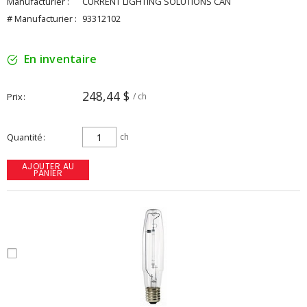
Manufacturier :
CURRENT LIGHTING SOLUTIONS CAN
# Manufacturier :
93312102
En inventaire
248,44 $
Prix
/ ch
Quantité
ch
AJOUTER AU
PANIER