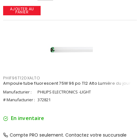
AJOUTER AU
PANIER
PHIF96T12DXALTO
Ampoule tube fluorescent 75W 96 po T12 Alto Lumière du jour
Manufacturier :
PHILIPS ELECTRONICS -LIGHT
# Manufacturier :
372821
En inventaire
Compte PRO seulement. Contactez votre succursale