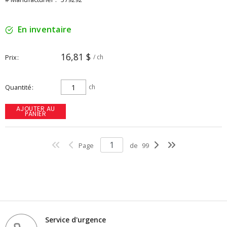
En inventaire
16,81 $
Prix
/ ch
Quantité
ch
AJOUTER AU
PANIER
Page
de
99
Service d'urgence