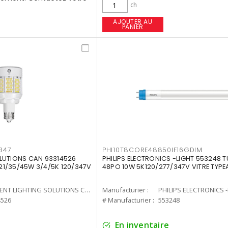
ch
AJOUTER AU
PANIER
347
PHI10T8CORE48850IF16GDIM
LUTIONS CAN 93314526
PHILIPS ELECTRONICS -LIGHT 553248 T
7 21/35/45W 3/4/5K 120/347V
48PO 10W 5K120/277/347V VITRE TYPE
CURRENT LIGHTING SOLUTIONS CAN
Manufacturier :
PHILIPS ELECTRONICS 
4526
# Manufacturier :
553248
En inventaire