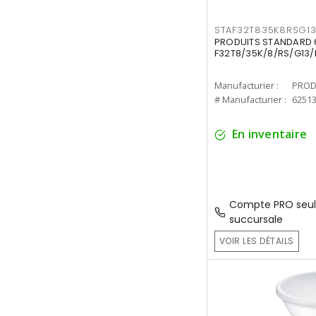
STAF32T835K8RSG1
PRODUITS STANDARD 6
F32T8/35K/8/RS/G13/
Manufacturier :
PROD
# Manufacturier :
6251
En inventaire
Compte PRO seul
succursale
VOIR LES DÉTAILS