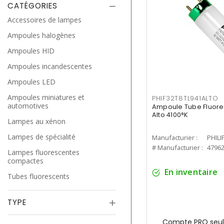
CATÉGORIES
Accessoires de lampes
Ampoules halogènes
Ampoules HID
Ampoules incandescentes
Ampoules LED
Ampoules miniatures et
PHIF32T8TL941ALTO
automotives
Ampoule Tube Fluores
Alto 4100°K
Lampes au xénon
Lampes de spécialité
Manufacturier :
PHILI
# Manufacturier :
4796
Lampes fluorescentes
compactes
En inventaire
Tubes fluorescents
TYPE
Compte PRO seul