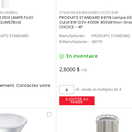
3ELUMEBU
STAA19S48W40KNDCHOICE4P
2513 LAMPE FLUO
PRODUITS STANDARD 69719 Lampe DEL
ELUME/BULK
Culot 8W 120V 4000K 800LM Non-Gra
CHOICE - 4P
UITS STANDARD
Manufacturier :
PRODUITS STANDARD
3
# Manufacturier :
69719
En inventaire
2,8000 $
/ ch
ement. Contactez votre
ch
vendu en multiples de 4
AJOUTER AU
PANIER