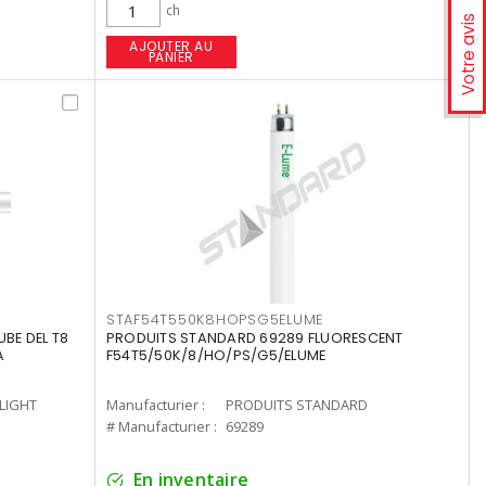
ch
Votre avis
AJOUTER AU
PANIER
STAF54T550K8HOPSG5ELUME
UBE DEL T8
PRODUITS STANDARD 69289 FLUORESCENT
A
F54T5/50K/8/HO/PS/G5/ELUME
-LIGHT
Manufacturier :
PRODUITS STANDARD
# Manufacturier :
69289
En inventaire