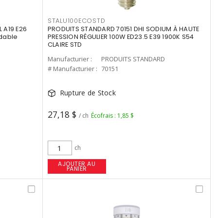
STALU100ECOSTD
 A19 E26
PRODUITS STANDARD 70151 DHI SODIUM À HAUTE
dable
PRESSION RÉGULIER 100W ED23.5 E39 1900K S54
CLAIRE STD
Manufacturier :
PRODUITS STANDARD
# Manufacturier :
70151
Rupture de Stock
27,18 $
/ ch
Écofrais : 1,85 $
ch
AJOUTER AU
PANIER