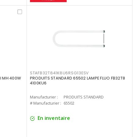
STAFB32T841K8U6RSG13ESV
I MH 400W
PRODUITS STANDARD 65502 LAMPE FLUO FB32T8
4100KU6
Manufacturier :
PRODUITS STANDARD
# Manufacturier :
65502
En inventaire