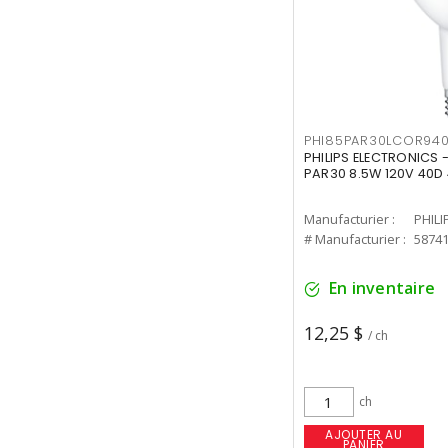
PHI85PAR30LCOR940
PHILIPS ELECTRONICS 
PAR30 8.5W 120V 40D
Manufacturier :
PHILI
# Manufacturier :
5874
En inventaire
12,25 $
/ ch
ch
AJOUTER AU
PANIER