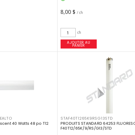
8,00 $
/ ch
ch
AJOUTER AU
PANIER
EALTO
STAF40T1265K9RSG13STD
cent 40 Watts 48 po T12
PRODUITS STANDARD 64253 FLUORES
F40T12/65K/9/RS/G13/STD