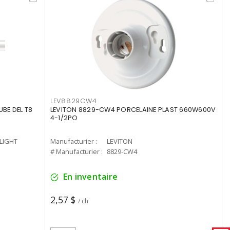
LEV8829CW4
UBE DEL T8
LEVITON 8829-CW4 PORCELAINE PLAST 660W600V
4-1/2PO
-LIGHT
Manufacturier :
LEVITON
# Manufacturier :
8829-CW4
En inventaire
2,57 $
/ ch