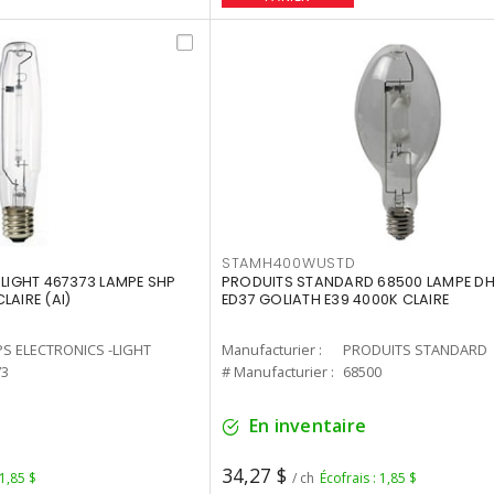
STAMH400WUSTD
-LIGHT 467373 LAMPE SHP
PRODUITS STANDARD 68500 LAMPE DH
LAIRE (AI)
ED37 GOLIATH E39 4000K CLAIRE
PS ELECTRONICS -LIGHT
Manufacturier :
PRODUITS STANDARD
73
# Manufacturier :
68500
En inventaire
34,27 $
 1,85 $
/ ch
Écofrais : 1,85 $