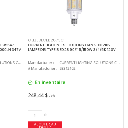
GELLEDLCED287SC
3095547
CURRENT LIGHTING SOLUTIONS CAN 93312102
0000LN 347V
LAMPE DEL TYPE B ED28 90/115/150W 3/4/5K 120V
CURRENT LIGHTING SOLUTIONS CAN
Manufacturier :
CURRENT LIGHTING SOLUTIONS CAN
# Manufacturier :
93312102
En inventaire
248,44 $
/ ch
ch
AJOUTER AU
PANIER