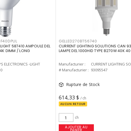
F40DPUL
GELLED270BT56740
-LIGHT 587410 AMPOULE DEL
CURRENT LIGHTING SOLUTIONS CAN 9
 4K DIMM / LONG
LAMPE DEL 1000HID TYPE B270W 40K 4
PS ELECTRONICS -LIGHT
Manufacturier :
10
# Manufacturier :
93095547
Rupture de Stock
614,33 $
/ ch
AUCUN RETOUR
ch
AJOUTER AU
PANIER