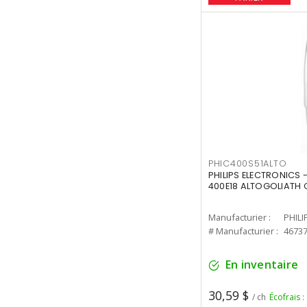
PHIC400S51ALTO
PHILIPS ELECTRONICS 
400E18 ALTOGOLIATH C
Manufacturier :
PHILI
# Manufacturier :
4673
En inventaire
30,59 $
/ ch
Écofrais :