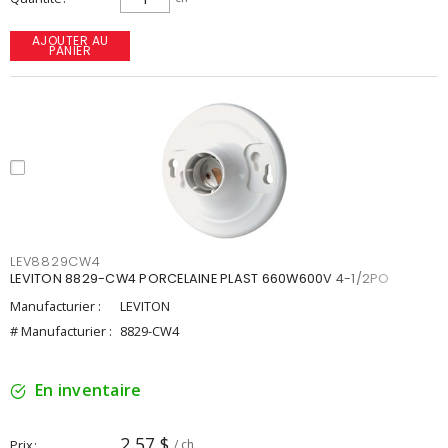
AJOUTER AU
PANIER
LEV8829CW4
LEVITON 8829-CW4 PORCELAINE PLAST 660W600V 4-1/2PO
Manufacturier :
LEVITON
# Manufacturier :
8829-CW4
En inventaire
2,57 $
Prix
/ ch