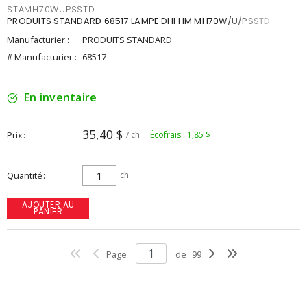
STAMH70WUPSSTD
PRODUITS STANDARD 68517 LAMPE DHI HM MH70W/U/PSSTD
Manufacturier :
PRODUITS STANDARD
# Manufacturier :
68517
En inventaire
35,40 $
Prix
/ ch
Écofrais : 1,85 $
Quantité
ch
AJOUTER AU
PANIER
Page
de
99