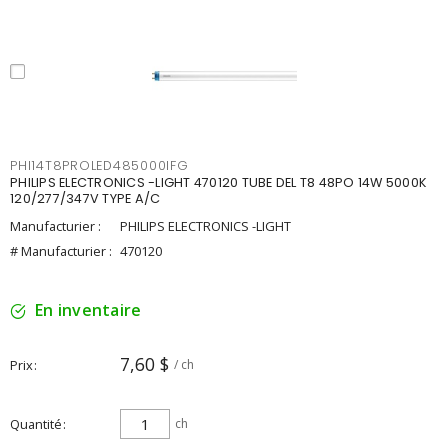
PHI14T8PROLED485000IFG
PHILIPS ELECTRONICS -LIGHT 470120 TUBE DEL T8 48PO 14W 5000K
120/277/347V TYPE A/C
Manufacturier :
PHILIPS ELECTRONICS -LIGHT
# Manufacturier :
470120
En inventaire
7,60 $
Prix
/ ch
Quantité
ch