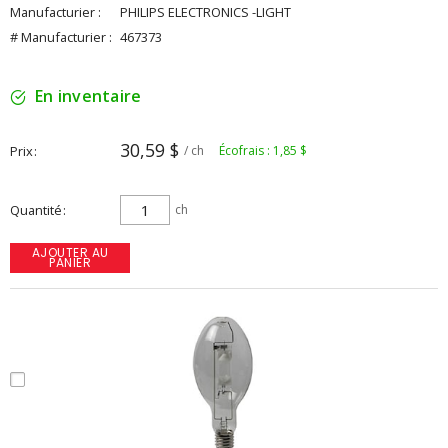
Manufacturier :
PHILIPS ELECTRONICS -LIGHT
# Manufacturier :
467373
En inventaire
30,59 $
Prix
/ ch
Écofrais : 1,85 $
Quantité
ch
AJOUTER AU
PANIER