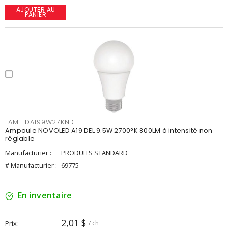
AJOUTER AU
PANIER
LAMLEDA199W27KND
Ampoule NOVOLED A19 DEL 9.5W 2700°K 800LM à intensité non
réglable
Manufacturier :
PRODUITS STANDARD
# Manufacturier :
69775
En inventaire
2,01 $
Prix
/ ch