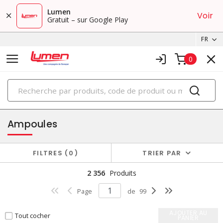
Lumen
Voir
Gratuit – sur Google Play
FR
0
PRODUITS
éclairage
Ampoules
FILTRES
0
TRIER PAR
2 356
Produits
Page
de
99
AJOUTER AU
Tout cocher
PANIER