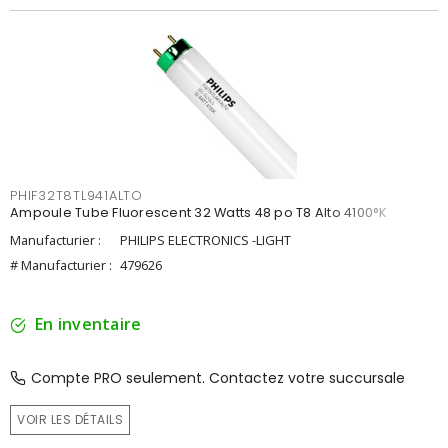
PHIF32T8TL941ALTO
Ampoule Tube Fluorescent 32 Watts 48 po T8 Alto 4100°K
Manufacturier :
PHILIPS ELECTRONICS -LIGHT
# Manufacturier :
479626
En inventaire
Compte PRO seulement. Contactez votre succursale
VOIR LES DÉTAILS