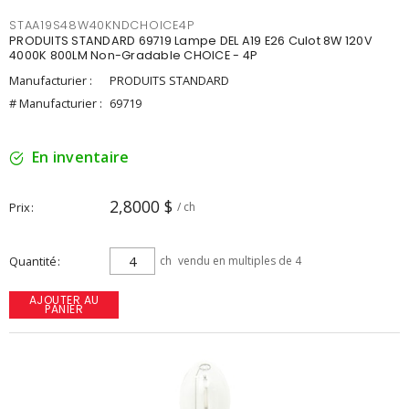
STAA19S48W40KNDCHOICE4P
PRODUITS STANDARD 69719 Lampe DEL A19 E26 Culot 8W 120V
4000K 800LM Non-Gradable CHOICE - 4P
Manufacturier :
PRODUITS STANDARD
# Manufacturier :
69719
En inventaire
2,8000 $
Prix
/ ch
Quantité
ch
vendu en multiples de 4
AJOUTER AU
PANIER