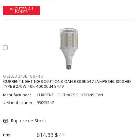
AJOUTER AU
PANIER
GELLED270BT56740
CURRENT LIGHTING SOLUTIONS CAN 93095547 LAMPE DEL 1000HID
TYPE B270W 40K 40000LN 347V
Manufacturier :
CURRENT LIGHTING SOLUTIONS CAN
# Manufacturier :
93095547
Rupture de Stock
614,33 $
Prix
/ ch