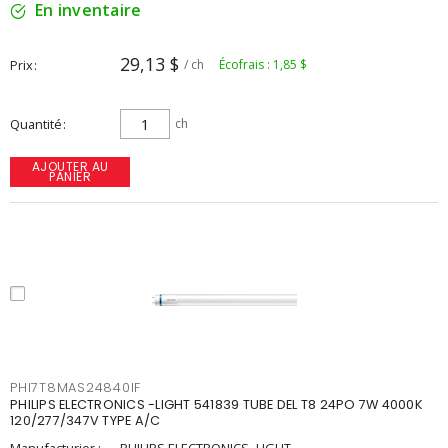
En inventaire
29,13 $
Prix
/ ch
Écofrais : 1,85 $
Quantité
ch
AJOUTER AU
PANIER
PHI7T8MAS24840IF
PHILIPS ELECTRONICS -LIGHT 541839 TUBE DEL T8 24PO 7W 4000K
120/277/347V TYPE A/C