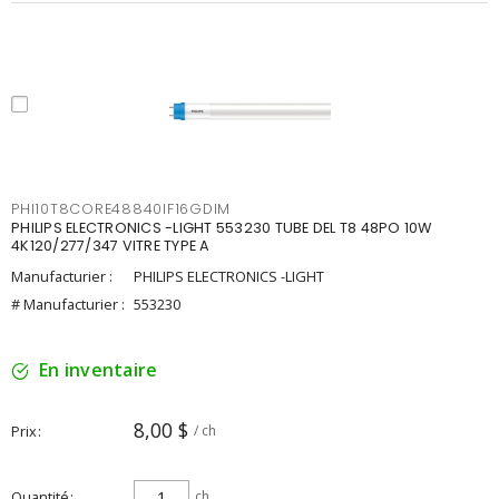
PHI10T8CORE48840IF16GDIM
PHILIPS ELECTRONICS -LIGHT 553230 TUBE DEL T8 48PO 10W
4K120/277/347 VITRE TYPE A
Manufacturier :
PHILIPS ELECTRONICS -LIGHT
# Manufacturier :
553230
En inventaire
8,00 $
Prix
/ ch
Quantité
ch