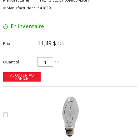
Manufacturier :
PHILIPS ELECTRONICS -LIGHT
# Manufacturier :
541839
En inventaire
11,49 $
Prix
/ ch
Quantité
ch
AJOUTER AU
PANIER