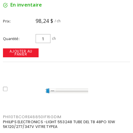
En inventaire
98,24 $
Prix
/ ch
Quantité
ch
AJOUTER AU
PANIER
PHI10T8CORE48850IF16GDIM
PHILIPS ELECTRONICS -LIGHT 553248 TUBE DEL T8 48PO 10W
5K120/277/347V VITRE TYPEA