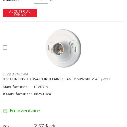
AJOUTER AU
PANIER
LEV8829CW4
LEVITON 8829-CW4 PORCELAINE PLAST 660W600V 4-1/2PO
Manufacturier :
LEVITON
# Manufacturier :
8829-CW4
En inventaire
2,57 $
Prix
/ ch