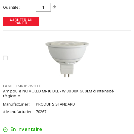
Quantité
ch
AJOUTER AU
PANIER
LAMLEDMR167W3KFL
Ampoule NOVOLED MR16 DEL 7W 3000K 500LM à intensité
réglable
Manufacturier :
PRODUITS STANDARD
# Manufacturier :
70267
En inventaire