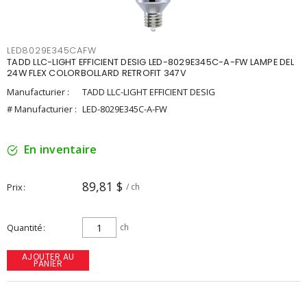
LED8029E345CAFW
TADD LLC-LIGHT EFFICIENT DESIG LED-8029E345C-A-FW LAMPE DEL
24W FLEX COLORBOLLARD RETROFIT 347V
Manufacturier :
TADD LLC-LIGHT EFFICIENT DESIG
# Manufacturier :
LED-8029E345C-A-FW
En inventaire
89,81 $
Prix
/ ch
Quantité
ch
AJOUTER AU
PANIER