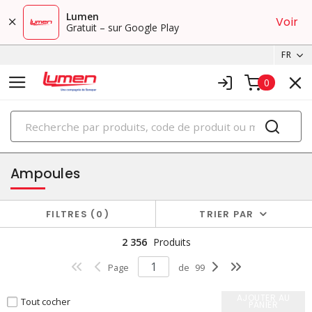
Lumen
Voir
Gratuit – sur Google Play
FR
0
PRODUITS
éclairage
Ampoules
FILTRES
0
TRIER PAR
2 356
Produits
Page
de
99
AJOUTER AU
Tout cocher
PANIER