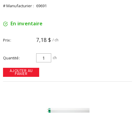
# Manufacturier :
69691
En inventaire
7,18 $
Prix
/ ch
Quantité
ch
AJOUTER AU
PANIER