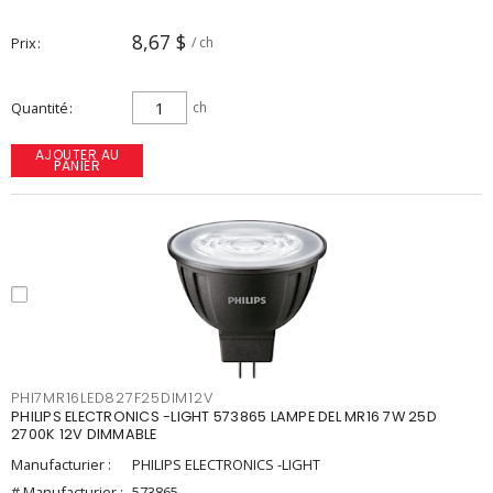
8,67 $
Prix
/ ch
Quantité
ch
AJOUTER AU
PANIER
PHI7MR16LED827F25DIM12V
PHILIPS ELECTRONICS -LIGHT 573865 LAMPE DEL MR16 7W 25D
2700K 12V DIMMABLE
Manufacturier :
PHILIPS ELECTRONICS -LIGHT
# Manufacturier :
573865