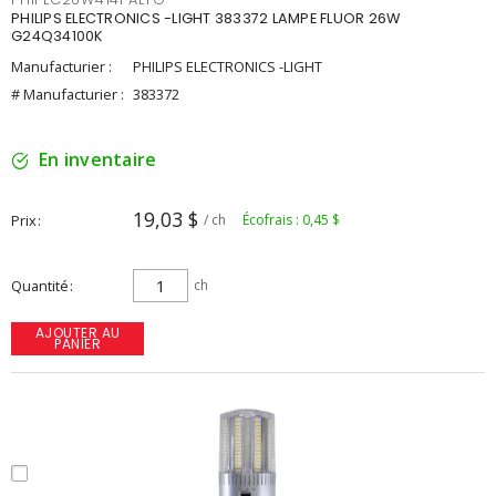
PHILIPS ELECTRONICS -LIGHT 383372 LAMPE FLUOR 26W
G24Q34100K
Manufacturier :
PHILIPS ELECTRONICS -LIGHT
# Manufacturier :
383372
En inventaire
19,03 $
Prix
/ ch
Écofrais : 0,45 $
Quantité
ch
AJOUTER AU
PANIER