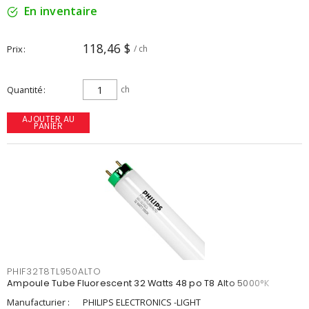
En inventaire
118,46 $
Prix
/ ch
Quantité
ch
AJOUTER AU
PANIER
PHIF32T8TL950ALTO
Ampoule Tube Fluorescent 32 Watts 48 po T8 Alto 5000°K
Manufacturier :
PHILIPS ELECTRONICS -LIGHT