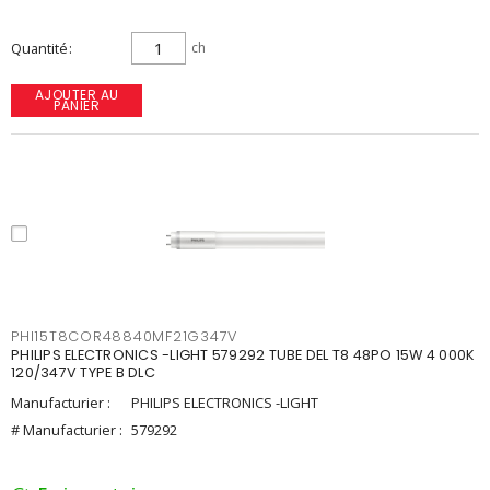
Quantité
ch
AJOUTER AU
PANIER
PHI15T8COR48840MF21G347V
PHILIPS ELECTRONICS -LIGHT 579292 TUBE DEL T8 48PO 15W 4 000K
120/347V TYPE B DLC
Manufacturier :
PHILIPS ELECTRONICS -LIGHT
# Manufacturier :
579292