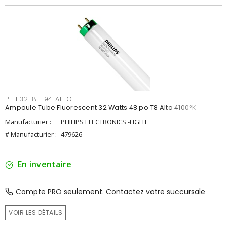
PHIF32T8TL941ALTO
Ampoule Tube Fluorescent 32 Watts 48 po T8 Alto 4100°K
Manufacturier :
PHILIPS ELECTRONICS -LIGHT
# Manufacturier :
479626
En inventaire
Compte PRO seulement. Contactez votre succursale
VOIR LES DÉTAILS