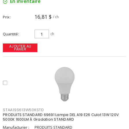
En inventaire
16,81 $
Prix
/ ch
Quantité
ch
AJOUTER AU
PANIER
STAA19S613W50KSTD
PRODUITS STANDARD 69691 Lampe DEL A19 E26 Culot 13W 120V
5000K 1600LM À Gradation STANDARD
Manufacturier :
PRODUITS STANDARD