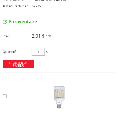
# Manufacturier :
69775
En inventaire
2,01 $
Prix
/ ch
Quantité
ch
AJOUTER AU
PANIER