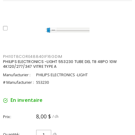
PHI10T8CORE48840IF16GDIM
PHILIPS ELECTRONICS -LIGHT 553230 TUBE DEL T8 48PO 10W
4K120/277/347 VITRE TYPE A
Manufacturier :
PHILIPS ELECTRONICS -LIGHT
# Manufacturier :
553230
En inventaire
8,00 $
Prix
/ ch
Quantité
ch