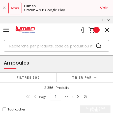
Lumen
Voir
Gratuit – sur Google Play
FR
0
PRODUITS
éclairage
Ampoules
FILTRES
0
TRIER PAR
2 356
Produits
Page
de
99
AJOUTER AU
Tout cocher
PANIER