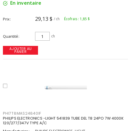
En inventaire
29,13 $
Prix
/ ch
Écofrais : 1,85 $
Quantité
ch
AJOUTER AU
PANIER
PHI7T8MAS24840IF
PHILIPS ELECTRONICS -LIGHT 541839 TUBE DEL T8 24PO 7W 4000K
120/277/347V TYPE A/C