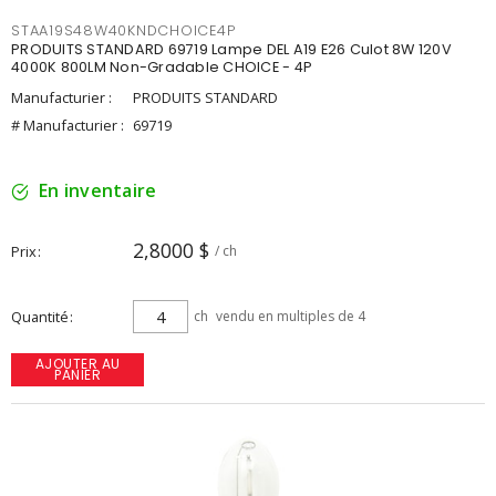
STAA19S48W40KNDCHOICE4P
PRODUITS STANDARD 69719 Lampe DEL A19 E26 Culot 8W 120V
4000K 800LM Non-Gradable CHOICE - 4P
Manufacturier :
PRODUITS STANDARD
# Manufacturier :
69719
En inventaire
2,8000 $
Prix
/ ch
Quantité
ch
vendu en multiples de 4
AJOUTER AU
PANIER