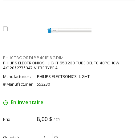
PHI10T8CORE48840IF16GDIM
PHILIPS ELECTRONICS -LIGHT 553230 TUBE DEL T8 48PO 10W
4K120/277/347 VITRE TYPE A
Manufacturier :
PHILIPS ELECTRONICS -LIGHT
# Manufacturier :
553230
En inventaire
8,00 $
Prix
/ ch
Quantité
ch