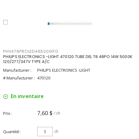
PHI14T8PROLED485000IFG
PHILIPS ELECTRONICS -LIGHT 470120 TUBE DEL T8 48PO 14W 5000K
120/277/347V TYPE A/C
Manufacturier :
PHILIPS ELECTRONICS -LIGHT
# Manufacturier :
470120
En inventaire
7,60 $
Prix
/ ch
Quantité
ch