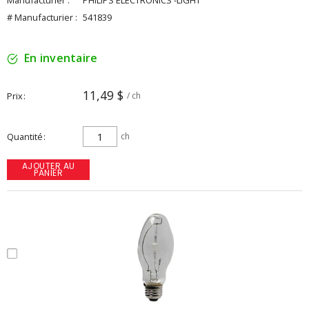
Manufacturier :
PHILIPS ELECTRONICS -LIGHT
# Manufacturier :
541839
En inventaire
11,49 $
Prix
/ ch
Quantité
ch
AJOUTER AU
PANIER