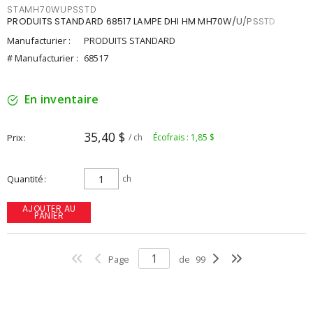
STAMH70WUPSSTD
PRODUITS STANDARD 68517 LAMPE DHI HM MH70W/U/PSSTD
Manufacturier :
PRODUITS STANDARD
# Manufacturier :
68517
En inventaire
35,40 $
Prix
/ ch
Écofrais : 1,85 $
Quantité
ch
AJOUTER AU
PANIER
Page
de
99