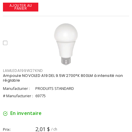
AJOUTER AU
PANIER
LAMLEDA199W27KND
Ampoule NOVOLED A19 DEL 9.5W 2700°K 800LM à intensité non
réglable
Manufacturier :
PRODUITS STANDARD
# Manufacturier :
69775
En inventaire
2,01 $
Prix
/ ch