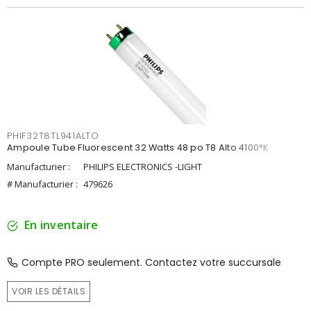
PHIF32T8TL941ALTO
Ampoule Tube Fluorescent 32 Watts 48 po T8 Alto 4100°K
Manufacturier :
PHILIPS ELECTRONICS -LIGHT
# Manufacturier :
479626
En inventaire
Compte PRO seulement. Contactez votre succursale
VOIR LES DÉTAILS