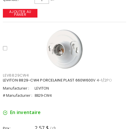
AJOUTER AU
PANIER
LEV8829CW4
LEVITON 8829-CW4 PORCELAINE PLAST 660W600V 4-1/2PO
Manufacturier :
LEVITON
# Manufacturier :
8829-CW4
En inventaire
2,57 $
Prix
/ ch