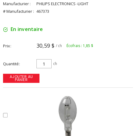
Manufacturier :
PHILIPS ELECTRONICS -LIGHT
# Manufacturier :
467373
En inventaire
30,59 $
Prix
/ ch
Écofrais : 1,85 $
Quantité
ch
AJOUTER AU
PANIER