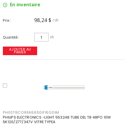
En inventaire
98,24 $
Prix
/ ch
Quantité
ch
AJOUTER AU
PANIER
PHI10T8CORE48850IF16GDIM
PHILIPS ELECTRONICS -LIGHT 553248 TUBE DEL T8 48PO 10W
5K120/277/347V VITRE TYPEA