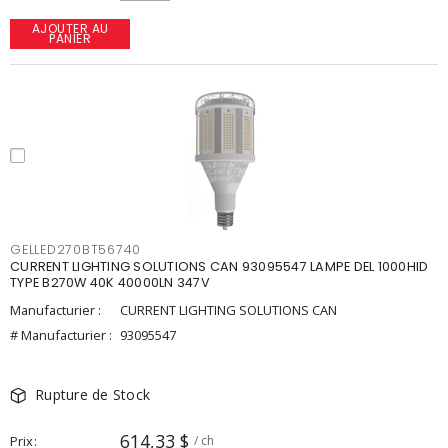
AJOUTER AU
PANIER
GELLED270BT56740
CURRENT LIGHTING SOLUTIONS CAN 93095547 LAMPE DEL 1000HID
TYPE B270W 40K 40000LN 347V
Manufacturier :
CURRENT LIGHTING SOLUTIONS CAN
# Manufacturier :
93095547
Rupture de Stock
614,33 $
Prix
/ ch