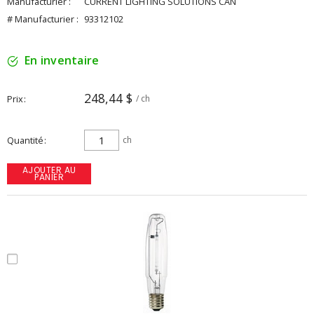
Manufacturier :
CURRENT LIGHTING SOLUTIONS CAN
# Manufacturier :
93312102
En inventaire
248,44 $
Prix
/ ch
Quantité
ch
AJOUTER AU
PANIER