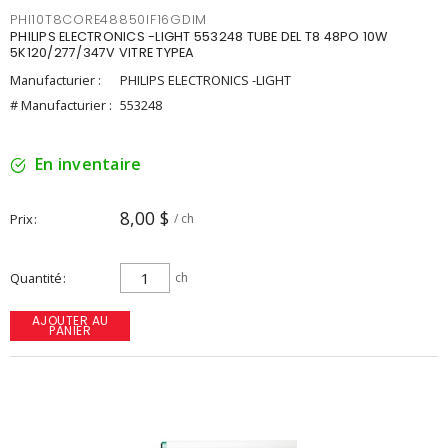
PHI10T8CORE48850IF16GDIM
PHILIPS ELECTRONICS -LIGHT 553248 TUBE DEL T8 48PO 10W
5K120/277/347V VITRE TYPEA
Manufacturier :
PHILIPS ELECTRONICS -LIGHT
# Manufacturier :
553248
En inventaire
8,00 $
Prix
/ ch
Quantité
ch
AJOUTER AU
PANIER