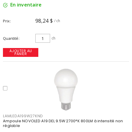
En inventaire
98,24 $
Prix
/ ch
Quantité
ch
AJOUTER AU
PANIER
LAMLEDA199W27KND
Ampoule NOVOLED A19 DEL 9.5W 2700°K 800LM à intensité non
réglable