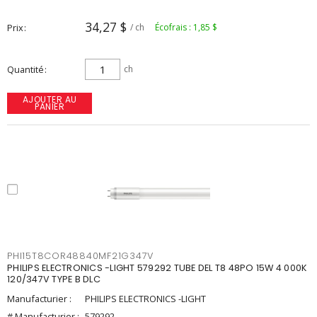
34,27 $
Prix
/ ch
Écofrais : 1,85 $
Quantité
ch
AJOUTER AU
PANIER
PHI15T8COR48840MF21G347V
PHILIPS ELECTRONICS -LIGHT 579292 TUBE DEL T8 48PO 15W 4 000K
120/347V TYPE B DLC
Manufacturier :
PHILIPS ELECTRONICS -LIGHT
# Manufacturier :
579292