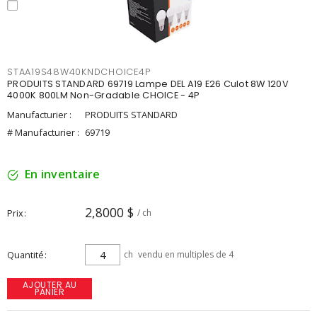
STAA19S48W40KNDCHOICE4P
PRODUITS STANDARD 69719 Lampe DEL A19 E26 Culot 8W 120V
4000K 800LM Non-Gradable CHOICE - 4P
Manufacturier :
PRODUITS STANDARD
# Manufacturier :
69719
En inventaire
2,8000 $
Prix
/ ch
Quantité
ch
vendu en multiples de 4
AJOUTER AU
PANIER