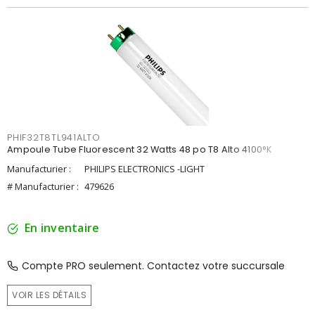
PHIF32T8TL941ALTO
Ampoule Tube Fluorescent 32 Watts 48 po T8 Alto 4100°K
Manufacturier :
PHILIPS ELECTRONICS -LIGHT
# Manufacturier :
479626
En inventaire
Compte PRO seulement. Contactez votre succursale
VOIR LES DÉTAILS