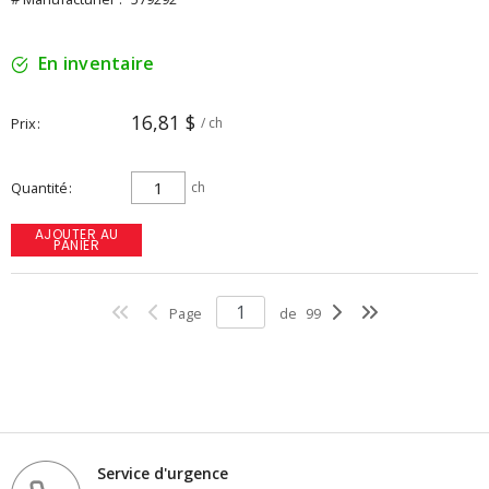
En inventaire
16,81 $
Prix
/ ch
Quantité
ch
AJOUTER AU
PANIER
Page
de
99
Service d'urgence