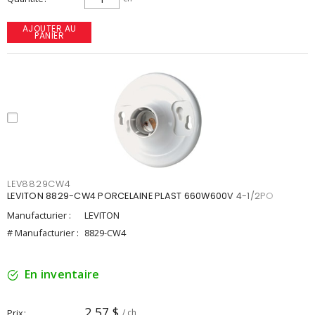
AJOUTER AU
PANIER
LEV8829CW4
LEVITON 8829-CW4 PORCELAINE PLAST 660W600V 4-1/2PO
Manufacturier :
LEVITON
# Manufacturier :
8829-CW4
En inventaire
2,57 $
Prix
/ ch