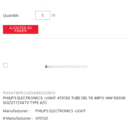
Quantité
ch
AJOUTER AU
PANIER
PHI14T8PROLED485000IFG
PHILIPS ELECTRONICS -LIGHT 470120 TUBE DEL T8 48PO 14W 5000K
120/277/347V TYPE A/C
Manufacturier :
PHILIPS ELECTRONICS -LIGHT
# Manufacturier :
470120