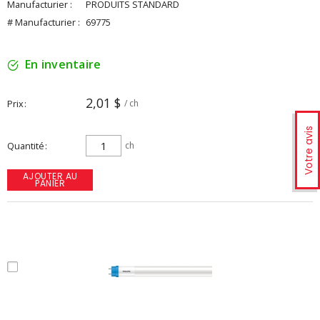
Manufacturier :
PRODUITS STANDARD
# Manufacturier :
69775
En inventaire
2,01 $
Prix
/ ch
Votre avis
Quantité
ch
AJOUTER AU
PANIER