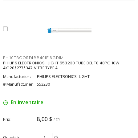
PHI10T8CORE48840IF16GDIM
PHILIPS ELECTRONICS -LIGHT 553230 TUBE DEL T8 48PO 10W
4K120/277/347 VITRE TYPE A
Manufacturier :
PHILIPS ELECTRONICS -LIGHT
# Manufacturier :
553230
En inventaire
8,00 $
Prix
/ ch
Quantité
ch