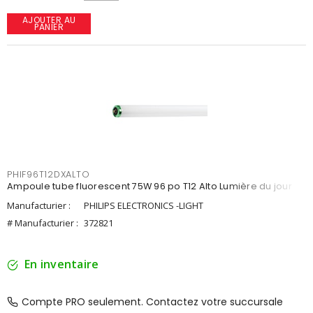
AJOUTER AU
PANIER
PHIF96T12DXALTO
Ampoule tube fluorescent 75W 96 po T12 Alto Lumière du jour
Manufacturier :
PHILIPS ELECTRONICS -LIGHT
# Manufacturier :
372821
En inventaire
Compte PRO seulement. Contactez votre succursale