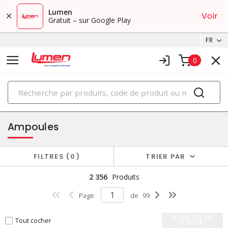
Lumen
Voir
Gratuit – sur Google Play
FR
0
PRODUITS
éclairage
Ampoules
FILTRES
0
TRIER PAR
2 356
Produits
Page
de
99
AJOUTER AU
Tout cocher
PANIER