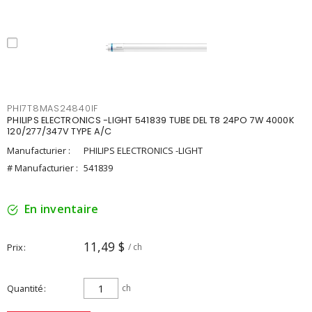
PHI7T8MAS24840IF
PHILIPS ELECTRONICS -LIGHT 541839 TUBE DEL T8 24PO 7W 4000K
120/277/347V TYPE A/C
Manufacturier :
PHILIPS ELECTRONICS -LIGHT
# Manufacturier :
541839
En inventaire
11,49 $
Prix
/ ch
Quantité
ch