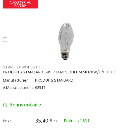
AJOUTER AU
PANIER
STAMH70WUPSSTD
PRODUITS STANDARD 68517 LAMPE DHI HM MH70W/U/PSSTD
Manufacturier :
PRODUITS STANDARD
# Manufacturier :
68517
En inventaire
35,40 $
Prix
/ ch
Écofrais : 1,85 $