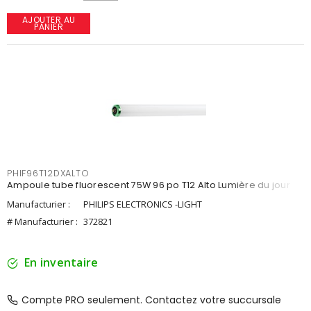
AJOUTER AU
PANIER
PHIF96T12DXALTO
Ampoule tube fluorescent 75W 96 po T12 Alto Lumière du jour
Manufacturier :
PHILIPS ELECTRONICS -LIGHT
# Manufacturier :
372821
En inventaire
Compte PRO seulement. Contactez votre succursale