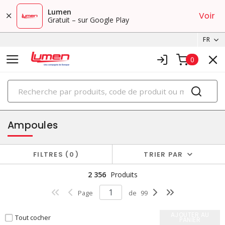
Lumen
Voir
Gratuit – sur Google Play
FR
0
PRODUITS
éclairage
Ampoules
FILTRES
0
TRIER PAR
2 356
Produits
Page
de
99
AJOUTER AU
Tout cocher
PANIER