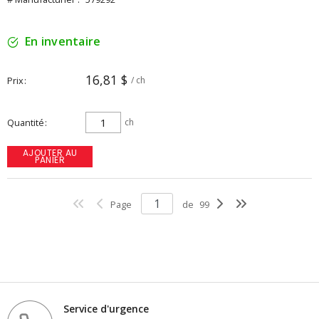
En inventaire
16,81 $
Prix
/ ch
Quantité
ch
AJOUTER AU
PANIER
Page
de
99
Service d'urgence