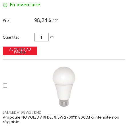
En inventaire
98,24 $
Prix
/ ch
Quantité
ch
AJOUTER AU
PANIER
LAMLEDA199W27KND
Ampoule NOVOLED A19 DEL 9.5W 2700°K 800LM à intensité non
réglable