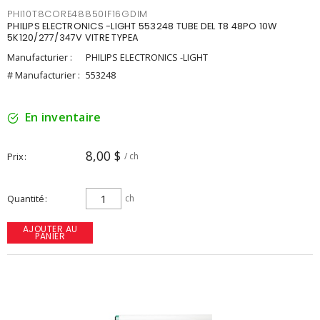
PHI10T8CORE48850IF16GDIM
PHILIPS ELECTRONICS -LIGHT 553248 TUBE DEL T8 48PO 10W
5K120/277/347V VITRE TYPEA
Manufacturier :
PHILIPS ELECTRONICS -LIGHT
# Manufacturier :
553248
En inventaire
8,00 $
Prix
/ ch
Quantité
ch
AJOUTER AU
PANIER