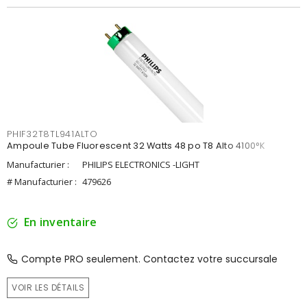
PHIF32T8TL941ALTO
Ampoule Tube Fluorescent 32 Watts 48 po T8 Alto 4100°K
Manufacturier :
PHILIPS ELECTRONICS -LIGHT
# Manufacturier :
479626
En inventaire
Compte PRO seulement. Contactez votre succursale
VOIR LES DÉTAILS