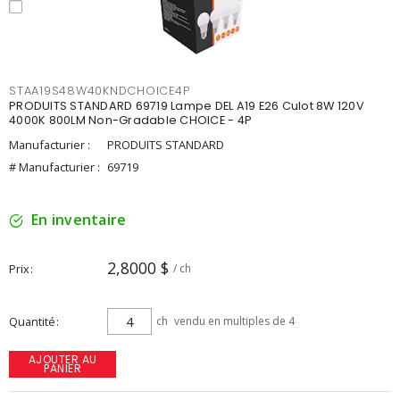
STAA19S48W40KNDCHOICE4P
PRODUITS STANDARD 69719 Lampe DEL A19 E26 Culot 8W 120V
4000K 800LM Non-Gradable CHOICE - 4P
Manufacturier :
PRODUITS STANDARD
# Manufacturier :
69719
En inventaire
2,8000 $
Prix
/ ch
Quantité
ch
vendu en multiples de 4
AJOUTER AU
PANIER