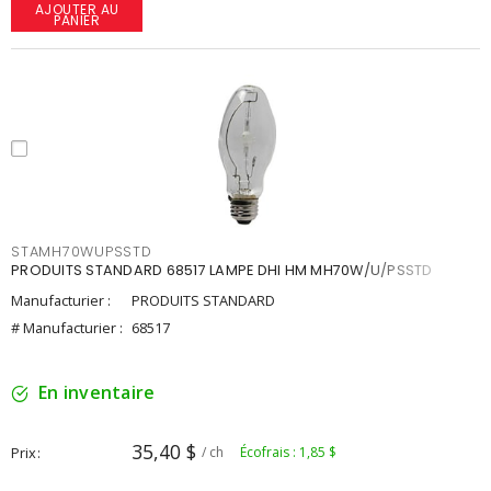
AJOUTER AU
PANIER
STAMH70WUPSSTD
PRODUITS STANDARD 68517 LAMPE DHI HM MH70W/U/PSSTD
Manufacturier :
PRODUITS STANDARD
# Manufacturier :
68517
En inventaire
35,40 $
Prix
/ ch
Écofrais : 1,85 $