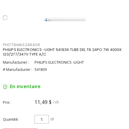
PHI7T8MAS24840IF
PHILIPS ELECTRONICS -LIGHT 541839 TUBE DEL T8 24PO 7W 4000K
120/277/347V TYPE A/C
Manufacturier :
PHILIPS ELECTRONICS -LIGHT
# Manufacturier :
541839
En inventaire
11,49 $
Prix
/ ch
Quantité
ch