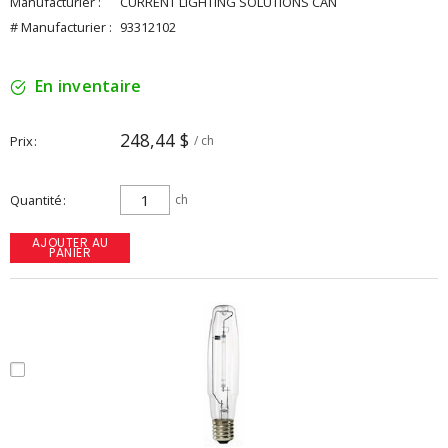
Manufacturier :
CURRENT LIGHTING SOLUTIONS CAN
# Manufacturier :
93312102
En inventaire
248,44 $
Prix
/ ch
Quantité
ch
AJOUTER AU
PANIER