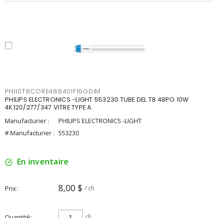
PHI10T8CORE48840IF16GDIM
PHILIPS ELECTRONICS -LIGHT 553230 TUBE DEL T8 48PO 10W
4K120/277/347 VITRE TYPE A
Manufacturier :
PHILIPS ELECTRONICS -LIGHT
# Manufacturier :
553230
En inventaire
8,00 $
Prix
/ ch
Quantité
ch