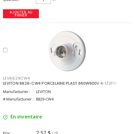
AJOUTER AU
PANIER
LEV8829CW4
LEVITON 8829-CW4 PORCELAINE PLAST 660W600V 4-1/2PO
Manufacturier :
LEVITON
# Manufacturier :
8829-CW4
En inventaire
2,57 $
Prix
/ ch