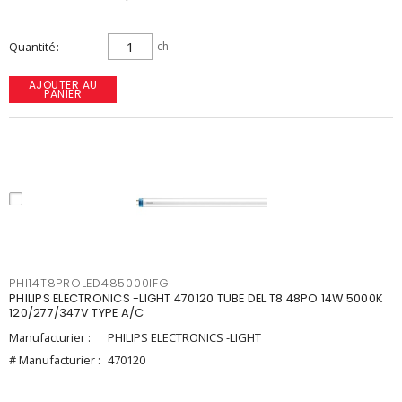
Quantité
ch
AJOUTER AU
PANIER
PHI14T8PROLED485000IFG
PHILIPS ELECTRONICS -LIGHT 470120 TUBE DEL T8 48PO 14W 5000K
120/277/347V TYPE A/C
Manufacturier :
PHILIPS ELECTRONICS -LIGHT
# Manufacturier :
470120