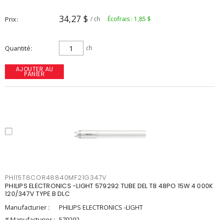
34,27 $
Prix
/ ch
Écofrais : 1,85 $
Quantité
ch
AJOUTER AU
PANIER
PHI15T8COR48840MF21G347V
PHILIPS ELECTRONICS -LIGHT 579292 TUBE DEL T8 48PO 15W 4 000K
120/347V TYPE B DLC
Manufacturier :
PHILIPS ELECTRONICS -LIGHT
# Manufacturier :
579292