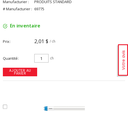
Manufacturier :
PRODUITS STANDARD
# Manufacturier :
69775
En inventaire
2,01 $
Prix
/ ch
Votre avis
Quantité
ch
AJOUTER AU
PANIER