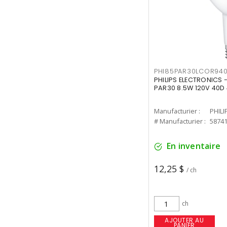
PHI85PAR30LCOR940
PHILIPS ELECTRONICS 
PAR30 8.5W 120V 40D
Manufacturier :
PHILI
# Manufacturier :
5874
En inventaire
12,25 $
/ ch
ch
AJOUTER AU
PANIER