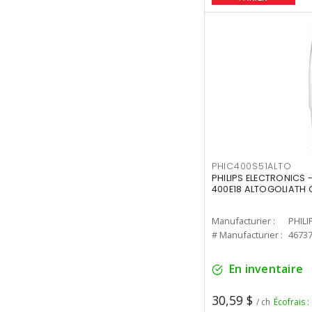
PHIC400S51ALTO
PHILIPS ELECTRONICS 
400E18 ALTOGOLIATH C
Manufacturier :
PHILI
# Manufacturier :
4673
En inventaire
30,59 $
/ ch
Écofrais :