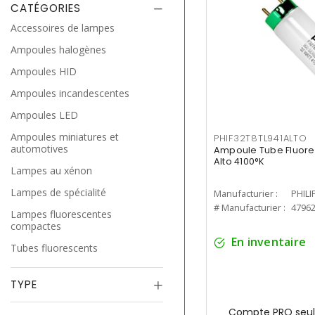
CATÉGORIES
Accessoires de lampes
Ampoules halogènes
Ampoules HID
Ampoules incandescentes
Ampoules LED
Ampoules miniatures et
PHIF32T8TL941ALTO
automotives
Ampoule Tube Fluores
Alto 4100°K
Lampes au xénon
Lampes de spécialité
Manufacturier :
PHILI
# Manufacturier :
4796
Lampes fluorescentes
compactes
En inventaire
Tubes fluorescents
TYPE
Compte PRO seul