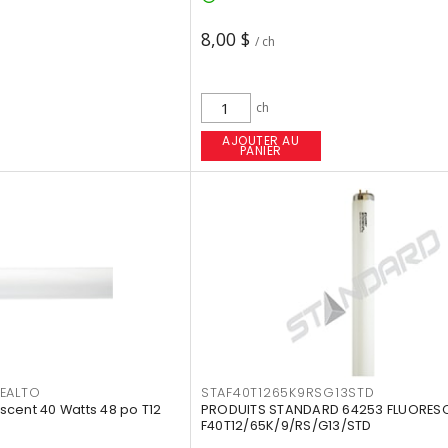
8,00 $
/ ch
ch
AJOUTER AU
PANIER
EALTO
STAF40T1265K9RSG13STD
cent 40 Watts 48 po T12
PRODUITS STANDARD 64253 FLUORES
F40T12/65K/9/RS/G13/STD