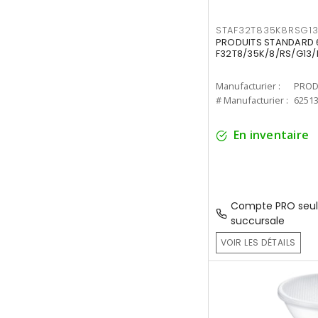
STAF32T835K8RSG1
PRODUITS STANDARD 6
F32T8/35K/8/RS/G13/
Manufacturier :
PROD
# Manufacturier :
6251
En inventaire
Compte PRO seul
succursale
VOIR LES DÉTAILS