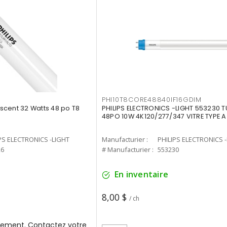
PHI10T8CORE48840IF16GDIM
cent 32 Watts 48 po T8
PHILIPS ELECTRONICS -LIGHT 553230 T
48PO 10W 4K120/277/347 VITRE TYPE A
PS ELECTRONICS -LIGHT
Manufacturier :
PHILIPS ELECTRONICS 
26
# Manufacturier :
553230
En inventaire
8,00 $
/ ch
ement. Contactez votre