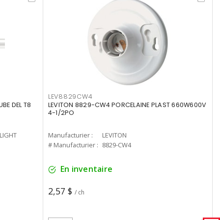
LEV8829CW4
UBE DEL T8
LEVITON 8829-CW4 PORCELAINE PLAST 660W600V
4-1/2PO
-LIGHT
Manufacturier :
LEVITON
# Manufacturier :
8829-CW4
En inventaire
2,57 $
/ ch