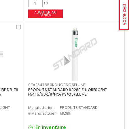
ch
Votre avis
AJOUTER AU
PANIER
STAF54T550K8HOPSG5ELUME
UBE DEL T8
PRODUITS STANDARD 69289 FLUORESCENT
A
F54T5/50K/8/HO/PS/G5/ELUME
-LIGHT
Manufacturier :
PRODUITS STANDARD
# Manufacturier :
69289
En inventaire