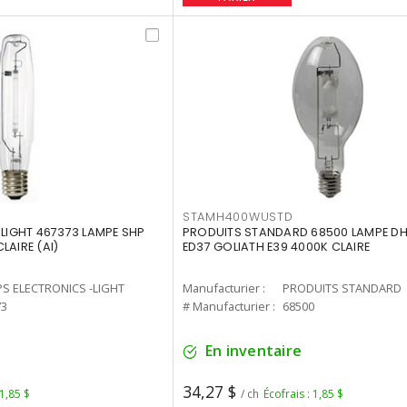
STAMH400WUSTD
-LIGHT 467373 LAMPE SHP
PRODUITS STANDARD 68500 LAMPE DH
LAIRE (AI)
ED37 GOLIATH E39 4000K CLAIRE
PS ELECTRONICS -LIGHT
Manufacturier :
PRODUITS STANDARD
73
# Manufacturier :
68500
En inventaire
34,27 $
 1,85 $
/ ch
Écofrais : 1,85 $