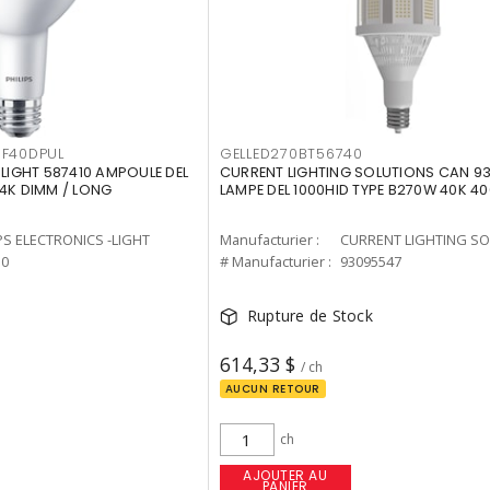
F40DPUL
GELLED270BT56740
-LIGHT 587410 AMPOULE DEL
CURRENT LIGHTING SOLUTIONS CAN 9
 4K DIMM / LONG
LAMPE DEL 1000HID TYPE B270W 40K 4
PS ELECTRONICS -LIGHT
Manufacturier :
10
# Manufacturier :
93095547
Rupture de Stock
614,33 $
/ ch
AUCUN RETOUR
ch
AJOUTER AU
PANIER