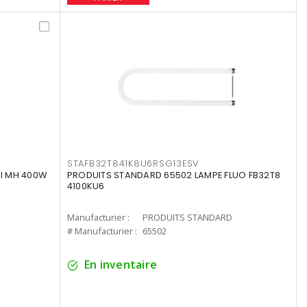
STAFB32T841K8U6RSG13ESV
I MH 400W
PRODUITS STANDARD 65502 LAMPE FLUO FB32T8
4100KU6
Manufacturier :
PRODUITS STANDARD
# Manufacturier :
65502
En inventaire