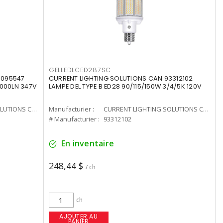
GELLEDLCED287SC
3095547
CURRENT LIGHTING SOLUTIONS CAN 93312102
0000LN 347V
LAMPE DEL TYPE B ED28 90/115/150W 3/4/5K 120V
CURRENT LIGHTING SOLUTIONS CAN
Manufacturier :
CURRENT LIGHTING SOLUTIONS CAN
# Manufacturier :
93312102
En inventaire
248,44 $
/ ch
ch
AJOUTER AU
PANIER