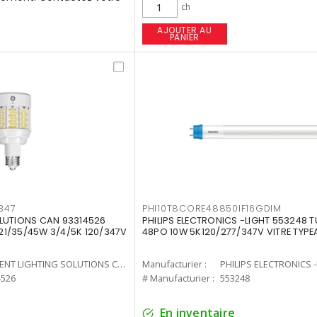
ch
AJOUTER AU
PANIER
347
PHI10T8CORE48850IF16GDIM
LUTIONS CAN 93314526
PHILIPS ELECTRONICS -LIGHT 553248 T
7 21/35/45W 3/4/5K 120/347V
48PO 10W 5K120/277/347V VITRE TYPE
CURRENT LIGHTING SOLUTIONS CAN
Manufacturier :
PHILIPS ELECTRONICS 
4526
# Manufacturier :
553248
En inventaire