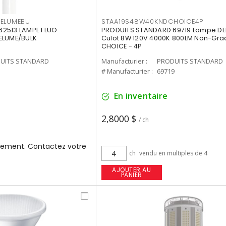
3ELUMEBU
STAA19S48W40KNDCHOICE4P
2513 LAMPE FLUO
PRODUITS STANDARD 69719 Lampe DEL
ELUME/BULK
Culot 8W 120V 4000K 800LM Non-Gra
CHOICE - 4P
UITS STANDARD
Manufacturier :
PRODUITS STANDARD
3
# Manufacturier :
69719
En inventaire
2,8000 $
/ ch
ement. Contactez votre
ch
vendu en multiples de 4
AJOUTER AU
PANIER