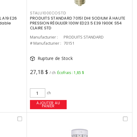
STALU100ECOSTD
 A19 E26
PRODUITS STANDARD 70151 DHI SODIUM À HAUTE
dable
PRESSION RÉGULIER 100W ED23.5 E39 1900K S54
CLAIRE STD
Manufacturier :
PRODUITS STANDARD
# Manufacturier :
70151
Rupture de Stock
27,18 $
/ ch
Écofrais : 1,85 $
ch
AJOUTER AU
PANIER