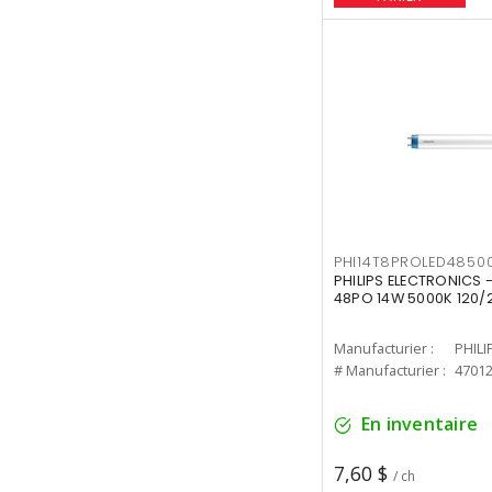
PHI14T8PROLED4850
PHILIPS ELECTRONICS -
48PO 14W 5000K 120/
Manufacturier :
PHILI
# Manufacturier :
4701
En inventaire
7,60 $
/ ch