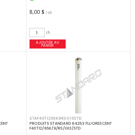
8,00 $
/ ch
ch
AJOUTER AU
PANIER
STAF40T1265K9RSG13STD
CENT
PRODUITS STANDARD 64253 FLUORESCENT
F40T12/65K/9/RS/G13/STD