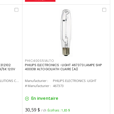
PHIC400S51ALTO
312102
PHILIPS ELECTRONICS -LIGHT 467373 LAMPE SHP
4/5K 120V
400E18 ALTOGOLIATH CLAIRE (AI)
CURRENT LIGHTING SOLUTIONS CAN
Manufacturier :
PHILIPS ELECTRONICS -LIGHT
# Manufacturier :
467373
En inventaire
30,59 $
/ ch
Écofrais : 1,85 $