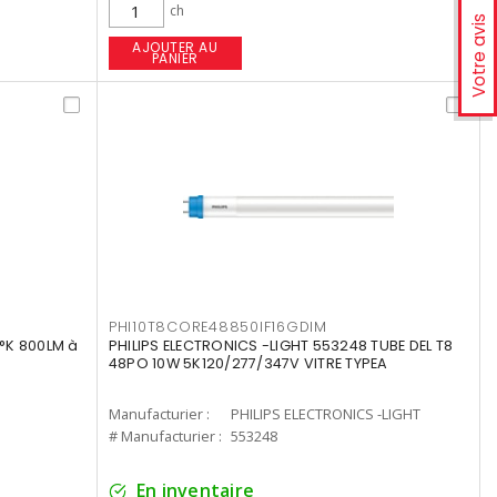
ch
Votre avis
AJOUTER AU
PANIER
PHI10T8CORE48850IF16GDIM
°K 800LM à
PHILIPS ELECTRONICS -LIGHT 553248 TUBE DEL T8
48PO 10W 5K120/277/347V VITRE TYPEA
Manufacturier :
PHILIPS ELECTRONICS -LIGHT
# Manufacturier :
553248
En inventaire