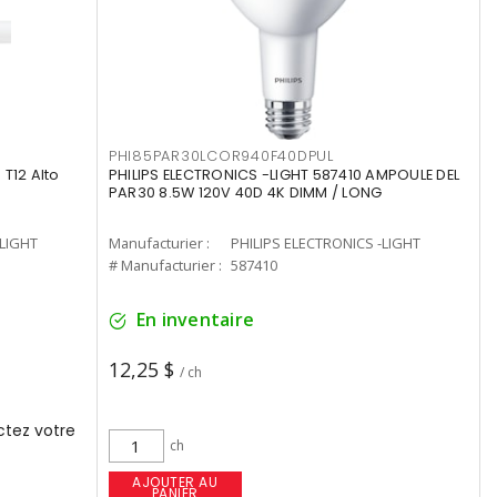
PHI85PAR30LCOR940F40DPUL
T12 Alto
PHILIPS ELECTRONICS -LIGHT 587410 AMPOULE DEL
PAR30 8.5W 120V 40D 4K DIMM / LONG
-LIGHT
Manufacturier :
PHILIPS ELECTRONICS -LIGHT
# Manufacturier :
587410
En inventaire
12,25 $
/ ch
tez votre
ch
AJOUTER AU
PANIER