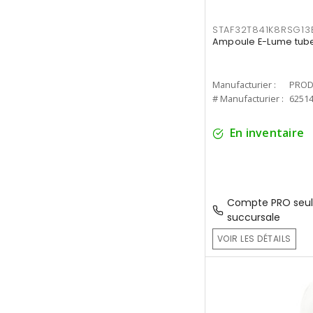
STAF32T841K8RSG13
Ampoule E-Lume tube
Manufacturier :
PROD
# Manufacturier :
6251
En inventaire
Compte PRO seul
succursale
VOIR LES DÉTAILS