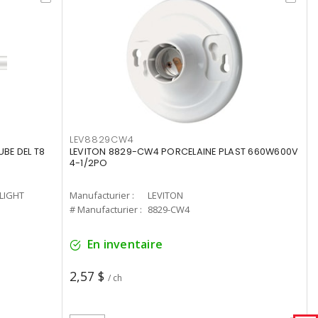
LEV8829CW4
UBE DEL T8
LEVITON 8829-CW4 PORCELAINE PLAST 660W600V
4-1/2PO
-LIGHT
Manufacturier :
LEVITON
# Manufacturier :
8829-CW4
En inventaire
2,57 $
/ ch