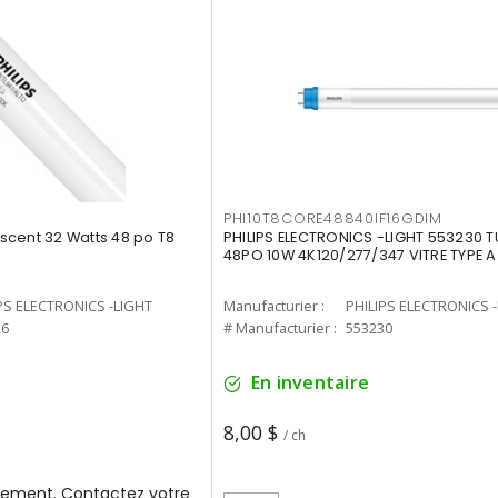
PHI10T8CORE48840IF16GDIM
cent 32 Watts 48 po T8
PHILIPS ELECTRONICS -LIGHT 553230 T
48PO 10W 4K120/277/347 VITRE TYPE A
PS ELECTRONICS -LIGHT
Manufacturier :
PHILIPS ELECTRONICS 
26
# Manufacturier :
553230
En inventaire
8,00 $
/ ch
ement. Contactez votre