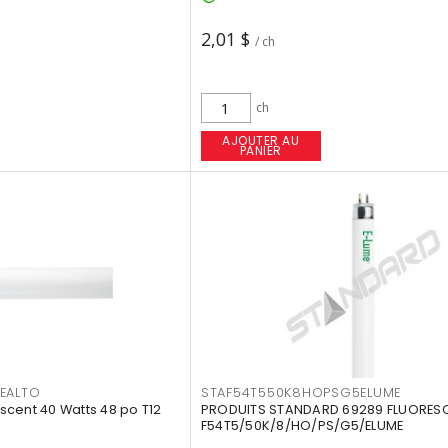
2,01 $
/ ch
ch
AJOUTER AU
PANIER
EALTO
STAF54T550K8HOPSG5ELUME
cent 40 Watts 48 po T12
PRODUITS STANDARD 69289 FLUORES
F54T5/50K/8/HO/PS/G5/ELUME