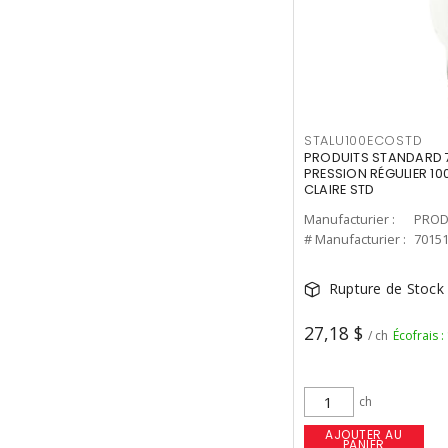
STALU100ECOSTD
PRODUITS STANDARD 7
PRESSION RÉGULIER 10
CLAIRE STD
Manufacturier :
PROD
# Manufacturier :
7015
Rupture de Stock
27,18 $
/ ch
Écofrais :
ch
AJOUTER AU
PANIER