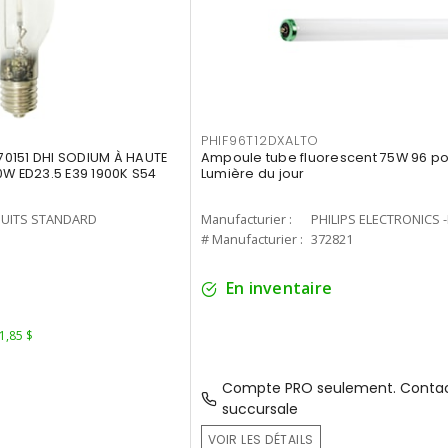
PHIF96T12DXALTO
0151 DHI SODIUM À HAUTE
Ampoule tube fluorescent 75W 96 po 
0W ED23.5 E39 1900K S54
Lumière du jour
UITS STANDARD
Manufacturier :
PHILIPS ELECTRONICS 
1
# Manufacturier :
372821
En inventaire
 1,85 $
Compte PRO seulement. Contac
succursale
VOIR LES DÉTAILS