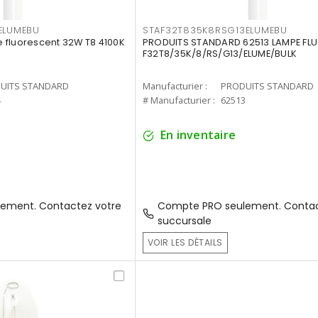
ELUMEBU
STAF32T835K8RSG13ELUMEBU
 fluorescent 32W T8 4100K
PRODUITS STANDARD 62513 LAMPE FL
F32T8/35K/8/RS/G13/ELUME/BULK
UITS STANDARD
Manufacturier :
PRODUITS STANDARD
4
# Manufacturier :
62513
En inventaire
ement. Contactez votre
Compte PRO seulement. Contac
succursale
VOIR LES DÉTAILS