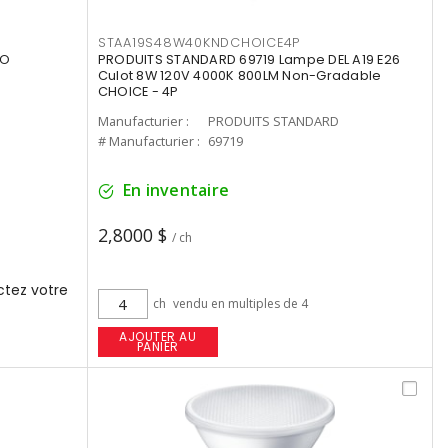
STAA19S48W40KNDCHOICE4P
UO
PRODUITS STANDARD 69719 Lampe DEL A19 E26
Culot 8W 120V 4000K 800LM Non-Gradable
CHOICE - 4P
Manufacturier :
PRODUITS STANDARD
# Manufacturier :
69719
En inventaire
2,8000 $
/ ch
tez votre
ch
vendu en multiples de 4
AJOUTER AU
PANIER