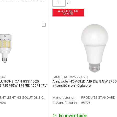
ch
AJOUTER AU
PANIER
347
LAMLEDA199W27KND
LUTIONS CAN 93314526
Ampoule NOVOLED A19 DEL 9.5W 2700
7 21/35/45W 3/4/5K 120/347V
intensité non réglable
CURRENT LIGHTING SOLUTIONS CAN
Manufacturier :
PRODUITS STANDARD
4526
# Manufacturier :
69775
En inventaire