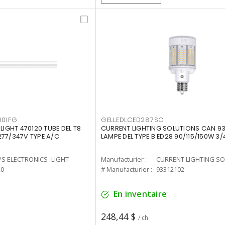
00IFG
GELLEDLCED287SC
LIGHT 470120 TUBE DEL T8
CURRENT LIGHTING SOLUTIONS CAN 93
277/347V TYPE A/C
LAMPE DEL TYPE B ED28 90/115/150W 3/
PS ELECTRONICS -LIGHT
Manufacturier :
20
# Manufacturier :
93312102
En inventaire
248,44 $
/ ch