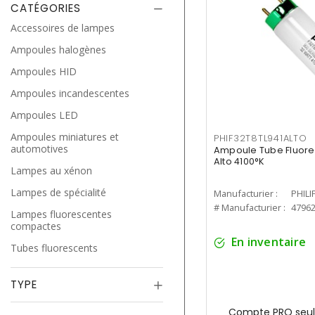
CATÉGORIES
Accessoires de lampes
Ampoules halogènes
Ampoules HID
Ampoules incandescentes
Ampoules LED
Ampoules miniatures et
PHIF32T8TL941ALTO
automotives
Ampoule Tube Fluores
Alto 4100°K
Lampes au xénon
Lampes de spécialité
Manufacturier :
PHILI
# Manufacturier :
4796
Lampes fluorescentes
compactes
En inventaire
Tubes fluorescents
TYPE
Compte PRO seul