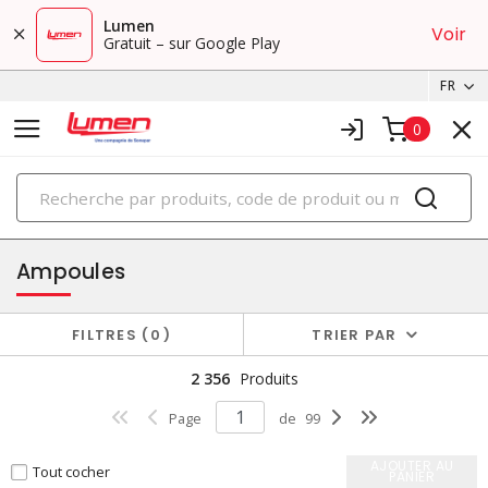
Lumen
Voir
Gratuit – sur Google Play
FR
0
PRODUITS
éclairage
Ampoules
FILTRES
0
TRIER PAR
2 356
Produits
Page
de
99
AJOUTER AU
Tout cocher
PANIER