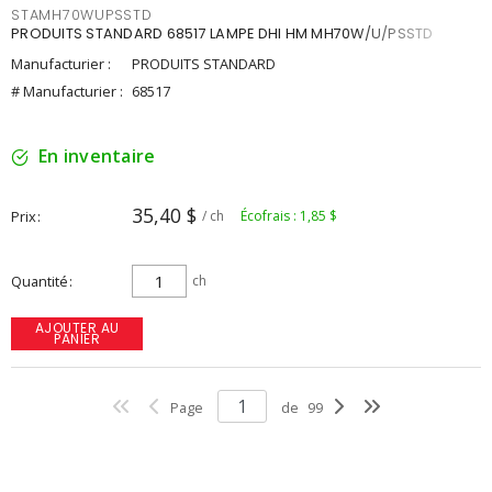
STAMH70WUPSSTD
PRODUITS STANDARD 68517 LAMPE DHI HM MH70W/U/PSSTD
Manufacturier :
PRODUITS STANDARD
# Manufacturier :
68517
En inventaire
35,40 $
Prix
/ ch
Écofrais : 1,85 $
Quantité
ch
AJOUTER AU
PANIER
Page
de
99