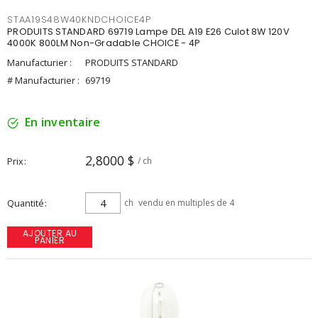
STAA19S48W40KNDCHOICE4P
PRODUITS STANDARD 69719 Lampe DEL A19 E26 Culot 8W 120V
4000K 800LM Non-Gradable CHOICE - 4P
Manufacturier :
PRODUITS STANDARD
# Manufacturier :
69719
En inventaire
2,8000 $
Prix
/ ch
Quantité
ch
vendu en multiples de 4
AJOUTER AU
PANIER