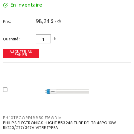
En inventaire
98,24 $
Prix
/ ch
Quantité
ch
AJOUTER AU
PANIER
PHI10T8CORE48850IF16GDIM
PHILIPS ELECTRONICS -LIGHT 553248 TUBE DEL T8 48PO 10W
5K120/277/347V VITRE TYPEA