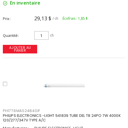
En inventaire
29,13 $
Prix
/ ch
Écofrais : 1,85 $
Quantité
ch
AJOUTER AU
PANIER
PHI7T8MAS24840IF
PHILIPS ELECTRONICS -LIGHT 541839 TUBE DEL T8 24PO 7W 4000K
120/277/347V TYPE A/C