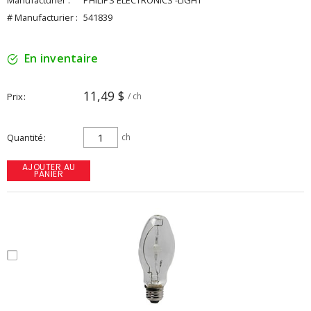
Manufacturier :
PHILIPS ELECTRONICS -LIGHT
# Manufacturier :
541839
En inventaire
11,49 $
Prix
/ ch
Quantité
ch
AJOUTER AU
PANIER