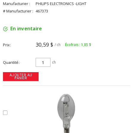
Manufacturier :
PHILIPS ELECTRONICS -LIGHT
# Manufacturier :
467373
En inventaire
30,59 $
Prix
/ ch
Écofrais : 1,85 $
Quantité
ch
AJOUTER AU
PANIER