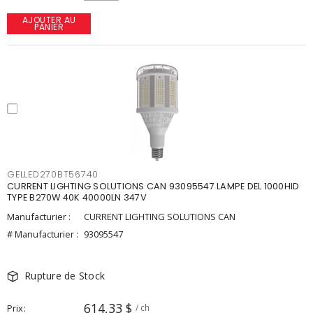
AJOUTER AU
PANIER
GELLED270BT56740
CURRENT LIGHTING SOLUTIONS CAN 93095547 LAMPE DEL 1000HID
TYPE B270W 40K 40000LN 347V
Manufacturier :
CURRENT LIGHTING SOLUTIONS CAN
# Manufacturier :
93095547
Rupture de Stock
614,33 $
Prix
/ ch