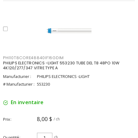
PHI10T8CORE48840IF16GDIM
PHILIPS ELECTRONICS -LIGHT 553230 TUBE DEL T8 48PO 10W
4K120/277/347 VITRE TYPE A
Manufacturier :
PHILIPS ELECTRONICS -LIGHT
# Manufacturier :
553230
En inventaire
8,00 $
Prix
/ ch
Quantité
ch