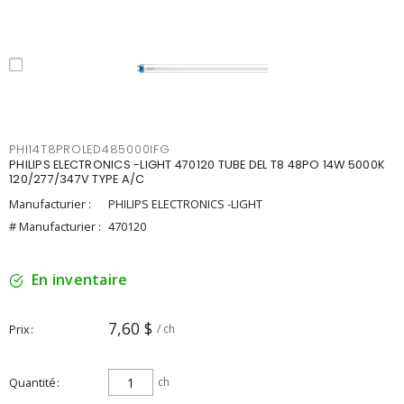
PHI14T8PROLED485000IFG
PHILIPS ELECTRONICS -LIGHT 470120 TUBE DEL T8 48PO 14W 5000K
120/277/347V TYPE A/C
Manufacturier :
PHILIPS ELECTRONICS -LIGHT
# Manufacturier :
470120
En inventaire
7,60 $
Prix
/ ch
Quantité
ch