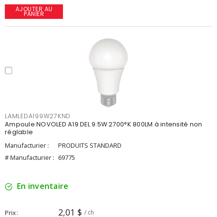
AJOUTER AU
PANIER
LAMLEDA199W27KND
Ampoule NOVOLED A19 DEL 9.5W 2700°K 800LM à intensité non
réglable
Manufacturier :
PRODUITS STANDARD
# Manufacturier :
69775
En inventaire
2,01 $
Prix
/ ch