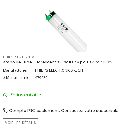
PHIF32T8TL941ALTO
Ampoule Tube Fluorescent 32 Watts 48 po T8 Alto 4100°K
Manufacturier :
PHILIPS ELECTRONICS -LIGHT
# Manufacturier :
479626
En inventaire
Compte PRO seulement. Contactez votre succursale
VOIR LES DÉTAILS