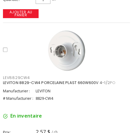
AJOUTER AU
PANIER
LEV8829CW4
LEVITON 8829-CW4 PORCELAINE PLAST 660W600V 4-1/2PO
Manufacturier :
LEVITON
# Manufacturier :
8829-CW4
En inventaire
2,57 $
Prix
/ ch