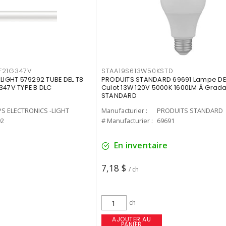
F21G347V
STAA19S613W50KSTD
-LIGHT 579292 TUBE DEL T8
PRODUITS STANDARD 69691 Lampe DEL
347V TYPE B DLC
Culot 13W 120V 5000K 1600LM À Grada
STANDARD
PS ELECTRONICS -LIGHT
Manufacturier :
PRODUITS STANDARD
92
# Manufacturier :
69691
En inventaire
7,18 $
/ ch
ch
AJOUTER AU
PANIER