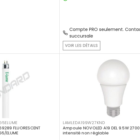
Compte PRO seulement. Contac
succursale
VOIR LES DÉTAILS
G5ELUME
LAMLEDA199W27KND
69289 FLUORESCENT
Ampoule NOVOLED A19 DEL 9.5W 2700
G5/ELUME
intensité non réglable