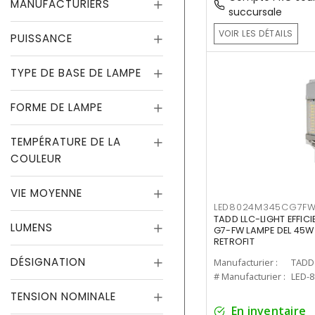
MANUFACTURIERS
succursale
VOIR LES DÉTAILS
PUISSANCE
TYPE DE BASE DE LAMPE
FORME DE LAMPE
TEMPÉRATURE DE LA
COULEUR
VIE MOYENNE
LED8024M345CG7F
TADD LLC-LIGHT EFFIC
LUMENS
G7-FW LAMPE DEL 45W
RETROFIT
DÉSIGNATION
Manufacturier :
TADD 
# Manufacturier :
LED-
TENSION NOMINALE
En inventaire