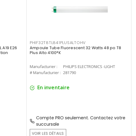
PHIF32T8TL841PLUSALTOHV
 A19 E26
Ampoule Tube Fluorescent 32 Watts 48 po T8
tion
Plus Alto 4100°K
Manufacturier :
PHILIPS ELECTRONICS -LIGHT
# Manufacturier :
281790
En inventaire
Compte PRO seulement. Contactez votre
succursale
VOIR LES DÉTAILS