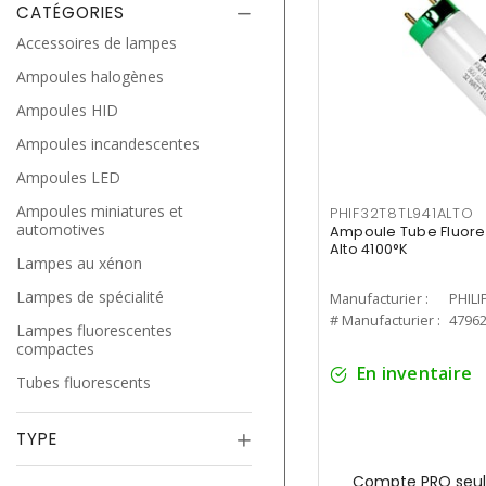
CATÉGORIES
Accessoires de lampes
Ampoules halogènes
Ampoules HID
Ampoules incandescentes
Ampoules LED
Ampoules miniatures et
PHIF32T8TL941ALTO
automotives
Ampoule Tube Fluores
Alto 4100°K
Lampes au xénon
Lampes de spécialité
Manufacturier :
PHILI
# Manufacturier :
4796
Lampes fluorescentes
compactes
En inventaire
Tubes fluorescents
TYPE
Compte PRO seul