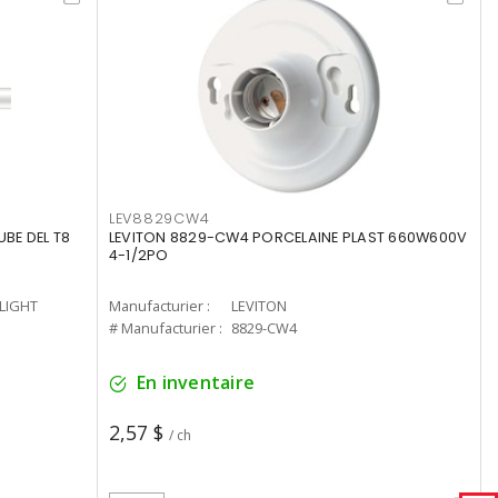
LEV8829CW4
UBE DEL T8
LEVITON 8829-CW4 PORCELAINE PLAST 660W600V
4-1/2PO
-LIGHT
Manufacturier :
LEVITON
# Manufacturier :
8829-CW4
En inventaire
2,57 $
/ ch