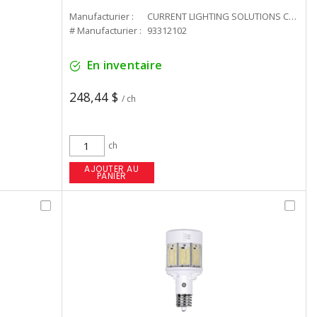
Manufacturier :
CURRENT LIGHTING SOLUTIONS CAN
# Manufacturier :
93312102
En inventaire
248,44 $
/ ch
ch
AJOUTER AU
PANIER