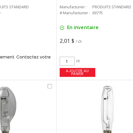
UITS STANDARD
Manufacturier :
PRODUITS STANDARD
9
# Manufacturier :
69775
En inventaire
2,01 $
/ ch
ement. Contactez votre
ch
AJOUTER AU
PANIER