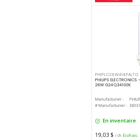
PHIPLC26W414PALTO
PHILIPS ELECTRONICS 
26W G24Q34100K
Manufacturier :
PHILI
# Manufacturier :
3833
En inventaire
19,03 $
/ ch
Écofrais :