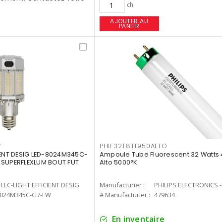
ch
AJOUTER AU
PANIER
W
PHIF32T8TL950ALTO
IENT DESIG LED-8024M345C-
Ampoule Tube Fluorescent 32 Watts 
 SUPERFLEXLUM BOUT FUT
Alto 5000°K
LLC-LIGHT EFFICIENT DESIG
Manufacturier :
PHILIPS ELECTRONICS 
8024M345C-G7-FW
# Manufacturier :
479634
En inventaire