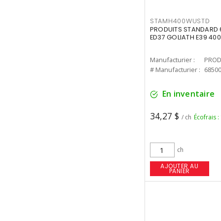
STAMH400WUSTD
PRODUITS STANDARD 
ED37 GOLIATH E39 400
Manufacturier :
PROD
# Manufacturier :
6850
En inventaire
34,27 $
/ ch
Écofrais :
ch
AJOUTER AU
PANIER