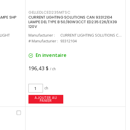
GELLEDLCED235M7SC
LAMPE SHP
CURRENT LIGHTING SOLUTIONS CAN 93312104
LAMPE DEL TYPE B 50/80W3CCT ED235 E26/EX39
120V
-LIGHT
Manufacturier :
CURRENT LIGHTING SOLUTIONS CAN
# Manufacturier :
93312104
En inventaire
196,43 $
/ ch
ch
AJOUTER AU
PANIER