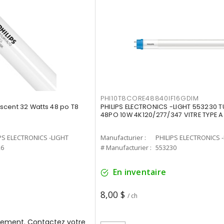
PHI10T8CORE48840IF16GDIM
cent 32 Watts 48 po T8
PHILIPS ELECTRONICS -LIGHT 553230 T
48PO 10W 4K120/277/347 VITRE TYPE A
PS ELECTRONICS -LIGHT
Manufacturier :
PHILIPS ELECTRONICS 
26
# Manufacturier :
553230
En inventaire
8,00 $
/ ch
ement. Contactez votre