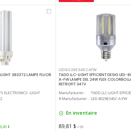
LED8029E345CAFW
-LIGHT 383372 LAMPE FLUOR
TADD LLC-LIGHT EFFICIENT DESIG LED-
A-FW LAMPE DEL 24W FLEX COLORBOL
RETROFIT 347V
PS ELECTRONICS -LIGHT
Manufacturier :
TADD LLC-LIGHT EFFICI
72
# Manufacturier :
LED-8029E345C-A-FW
En inventaire
89,81 $
 0,45 $
/ ch