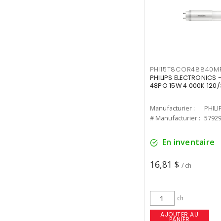
PHI15T8COR48840M
PHILIPS ELECTRONICS 
48PO 15W 4 000K 120/
Manufacturier :
PHILI
# Manufacturier :
5792
En inventaire
16,81 $
/ ch
ch
AJOUTER AU
PANIER