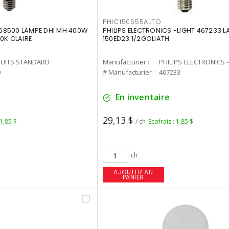
PHIC150S55ALTO
68500 LAMPE DHI MH 400W
PHILIPS ELECTRONICS -LIGHT 467233 
0K CLAIRE
150ED23 1/2GOLIATH
UITS STANDARD
Manufacturier :
PHILIPS ELECTRONICS 
0
# Manufacturier :
467233
En inventaire
29,13 $
 1,85 $
/ ch
Écofrais : 1,85 $
ch
AJOUTER AU
PANIER