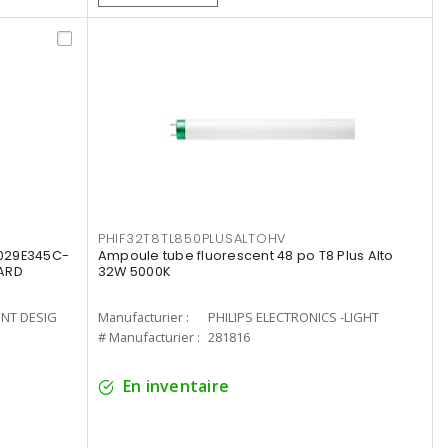
PHIF32T8TL850PLUSALTOHV
8029E345C-
Ampoule tube fluorescent 48 po T8 Plus Alto
LARD
32W 5000K
ENT DESIG
Manufacturier :
PHILIPS ELECTRONICS -LIGHT
# Manufacturier :
281816
En inventaire