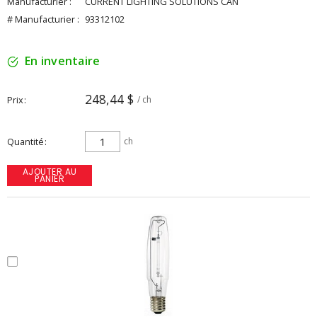
Manufacturier :
CURRENT LIGHTING SOLUTIONS CAN
# Manufacturier :
93312102
En inventaire
248,44 $
Prix
/ ch
Quantité
ch
AJOUTER AU
PANIER