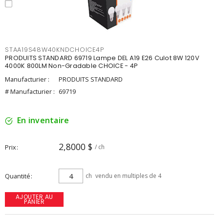
STAA19S48W40KNDCHOICE4P
PRODUITS STANDARD 69719 Lampe DEL A19 E26 Culot 8W 120V
4000K 800LM Non-Gradable CHOICE - 4P
Manufacturier :
PRODUITS STANDARD
# Manufacturier :
69719
En inventaire
2,8000 $
Prix
/ ch
Quantité
ch
vendu en multiples de 4
AJOUTER AU
PANIER