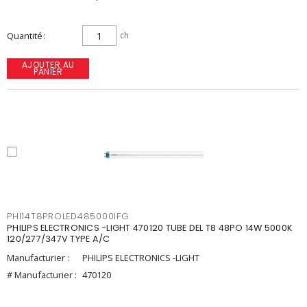
Quantité
ch
AJOUTER AU
PANIER
PHI14T8PROLED485000IFG
PHILIPS ELECTRONICS -LIGHT 470120 TUBE DEL T8 48PO 14W 5000K
120/277/347V TYPE A/C
Manufacturier :
PHILIPS ELECTRONICS -LIGHT
# Manufacturier :
470120