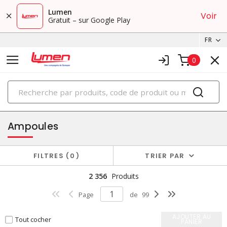
Lumen
Voir
Gratuit – sur Google Play
FR
0
PRODUITS
éclairage
Ampoules
FILTRES
0
TRIER PAR
2 356
Produits
Page
de
99
AJOUTER AU
Tout cocher
PANIER