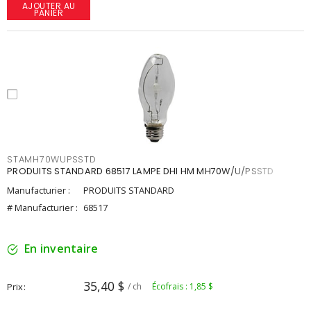
AJOUTER AU
PANIER
STAMH70WUPSSTD
PRODUITS STANDARD 68517 LAMPE DHI HM MH70W/U/PSSTD
Manufacturier :
PRODUITS STANDARD
# Manufacturier :
68517
En inventaire
35,40 $
Prix
/ ch
Écofrais : 1,85 $