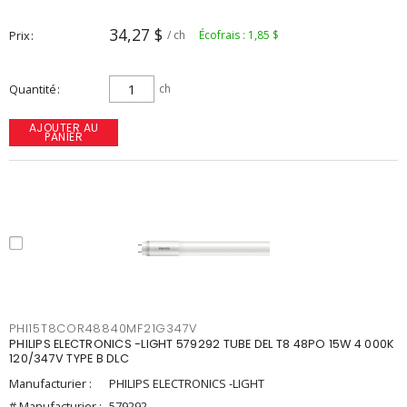
34,27 $
Prix
/ ch
Écofrais : 1,85 $
Quantité
ch
AJOUTER AU
PANIER
PHI15T8COR48840MF21G347V
PHILIPS ELECTRONICS -LIGHT 579292 TUBE DEL T8 48PO 15W 4 000K
120/347V TYPE B DLC
Manufacturier :
PHILIPS ELECTRONICS -LIGHT
# Manufacturier :
579292