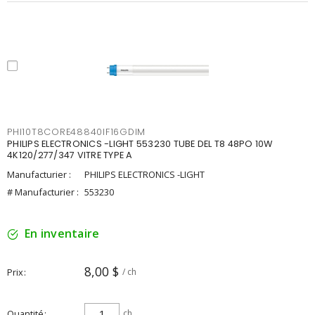
PHI10T8CORE48840IF16GDIM
PHILIPS ELECTRONICS -LIGHT 553230 TUBE DEL T8 48PO 10W
4K120/277/347 VITRE TYPE A
Manufacturier :
PHILIPS ELECTRONICS -LIGHT
# Manufacturier :
553230
En inventaire
8,00 $
Prix
/ ch
Quantité
ch