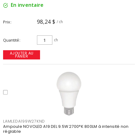
En inventaire
98,24 $
Prix
/ ch
Quantité
ch
AJOUTER AU
PANIER
LAMLEDA199W27KND
Ampoule NOVOLED A19 DEL 9.5W 2700°K 800LM à intensité non
réglable