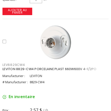
AJOUTER AU
PANIER
LEV8829CW4
LEVITON 8829-CW4 PORCELAINE PLAST 660W600V 4-1/2PO
Manufacturier :
LEVITON
# Manufacturier :
8829-CW4
En inventaire
2,57 $
Prix
/ ch