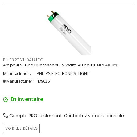
PHIF32T8TL941ALTO
Ampoule Tube Fluorescent 32 Watts 48 po T8 Alto 4100°K
Manufacturier :
PHILIPS ELECTRONICS -LIGHT
# Manufacturier :
479626
En inventaire
Compte PRO seulement. Contactez votre succursale
VOIR LES DÉTAILS