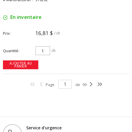
En inventaire
16,81 $
Prix
/ ch
Quantité
ch
AJOUTER AU
PANIER
Page
de
99
Service d'urgence