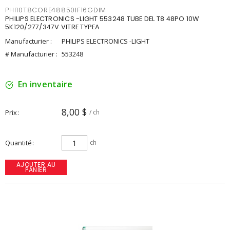
PHI10T8CORE48850IF16GDIM
PHILIPS ELECTRONICS -LIGHT 553248 TUBE DEL T8 48PO 10W
5K120/277/347V VITRE TYPEA
Manufacturier :
PHILIPS ELECTRONICS -LIGHT
# Manufacturier :
553248
En inventaire
8,00 $
Prix
/ ch
Quantité
ch
AJOUTER AU
PANIER