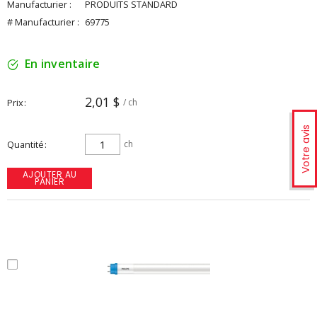
Manufacturier :
PRODUITS STANDARD
# Manufacturier :
69775
En inventaire
2,01 $
Prix
/ ch
Votre avis
Quantité
ch
AJOUTER AU
PANIER