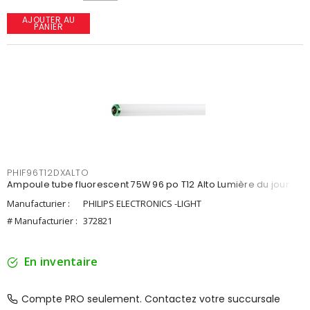
AJOUTER AU
PANIER
PHIF96T12DXALTO
Ampoule tube fluorescent 75W 96 po T12 Alto Lumière du jour
Manufacturier :
PHILIPS ELECTRONICS -LIGHT
# Manufacturier :
372821
En inventaire
Compte PRO seulement. Contactez votre succursale