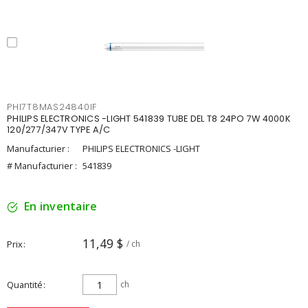
PHI7T8MAS24840IF
PHILIPS ELECTRONICS -LIGHT 541839 TUBE DEL T8 24PO 7W 4000K
120/277/347V TYPE A/C
Manufacturier :
PHILIPS ELECTRONICS -LIGHT
# Manufacturier :
541839
En inventaire
11,49 $
Prix
/ ch
Quantité
ch