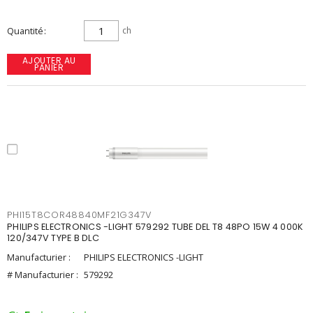
Quantité
ch
AJOUTER AU
PANIER
PHI15T8COR48840MF21G347V
PHILIPS ELECTRONICS -LIGHT 579292 TUBE DEL T8 48PO 15W 4 000K
120/347V TYPE B DLC
Manufacturier :
PHILIPS ELECTRONICS -LIGHT
# Manufacturier :
579292