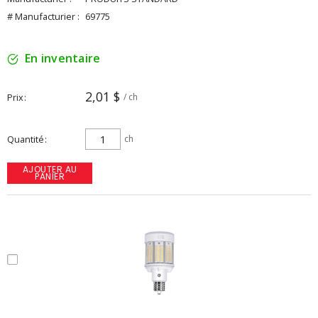
# Manufacturier :
69775
En inventaire
2,01 $
Prix
/ ch
Quantité
ch
AJOUTER AU
PANIER