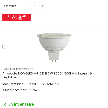
Quantité
ch
AJOUTER AU
PANIER
LAMLEDMR167W3KFL
Ampoule NOVOLED MR16 DEL 7W 3000K 500LM à intensité
réglable
Manufacturier :
PRODUITS STANDARD
# Manufacturier :
70267
En inventaire