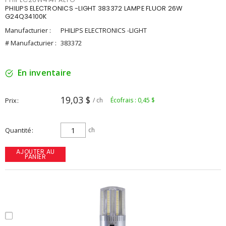
PHILIPS ELECTRONICS -LIGHT 383372 LAMPE FLUOR 26W
G24Q34100K
Manufacturier :
PHILIPS ELECTRONICS -LIGHT
# Manufacturier :
383372
En inventaire
19,03 $
Prix
/ ch
Écofrais : 0,45 $
Quantité
ch
AJOUTER AU
PANIER