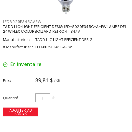
LED8029E345CAFW
TADD LLC-LIGHT EFFICIENT DESIG LED-8029E345C-A-FW LAMPE DEL
24W FLEX COLORBOLLARD RETROFIT 347V
Manufacturier :
TADD LLC-LIGHT EFFICIENT DESIG
# Manufacturier :
LED-8029E345C-A-FW
En inventaire
89,81 $
Prix
/ ch
Quantité
ch
AJOUTER AU
PANIER