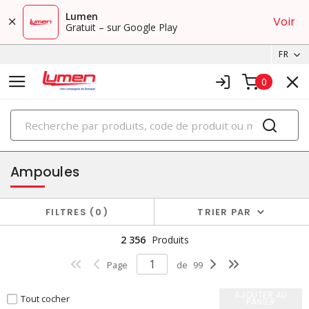
Lumen
Voir
Gratuit – sur Google Play
FR
0
PRODUITS
éclairage
Ampoules
FILTRES
0
TRIER PAR
2 356
Produits
Page
de
99
AJOUTER AU
Tout cocher
PANIER