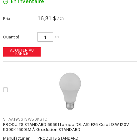
En inventaire
16,81 $
Prix
/ ch
Quantité
ch
AJOUTER AU
PANIER
STAA19S613W50KSTD
PRODUITS STANDARD 69691 Lampe DEL A19 E26 Culot 13W 120V
5000K 1600LM À Gradation STANDARD
Manufacturier :
PRODUITS STANDARD