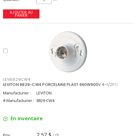
AJOUTER AU
PANIER
LEV8829CW4
LEVITON 8829-CW4 PORCELAINE PLAST 660W600V 4-1/2PO
Manufacturier :
LEVITON
# Manufacturier :
8829-CW4
En inventaire
2,57 $
Prix
/ ch