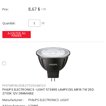
8,67 $
Prix
/ ch
Quantité
ch
AJOUTER AU
PANIER
PHI7MR16LED827F25DIM12V
PHILIPS ELECTRONICS -LIGHT 573865 LAMPE DEL MR16 7W 25D
2700K 12V DIMMABLE
Manufacturier :
PHILIPS ELECTRONICS -LIGHT
# Manufacturier :
573865