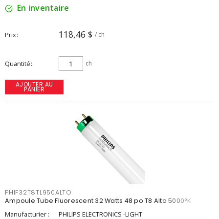
En inventaire
118,46 $
Prix
/ ch
Quantité
ch
AJOUTER AU
PANIER
PHIF32T8TL950ALTO
Ampoule Tube Fluorescent 32 Watts 48 po T8 Alto 5000°K
Manufacturier :
PHILIPS ELECTRONICS -LIGHT