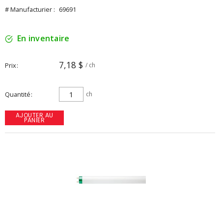
# Manufacturier :
69691
En inventaire
7,18 $
Prix
/ ch
Quantité
ch
AJOUTER AU
PANIER