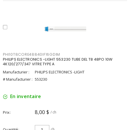
PHI10T8CORE48840IF16GDIM
PHILIPS ELECTRONICS -LIGHT 553230 TUBE DEL T8 48PO 10W
4K120/277/347 VITRE TYPE A
Manufacturier :
PHILIPS ELECTRONICS -LIGHT
# Manufacturier :
553230
En inventaire
8,00 $
Prix
/ ch
Quantité
ch