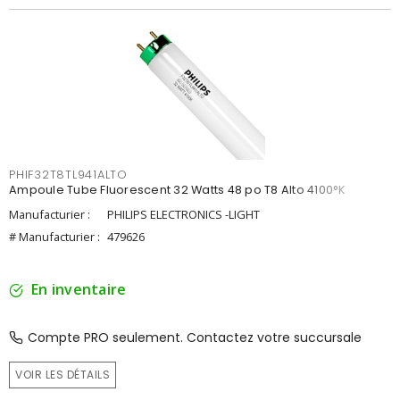
PHIF32T8TL941ALTO
Ampoule Tube Fluorescent 32 Watts 48 po T8 Alto 4100°K
Manufacturier :
PHILIPS ELECTRONICS -LIGHT
# Manufacturier :
479626
En inventaire
Compte PRO seulement. Contactez votre succursale
VOIR LES DÉTAILS