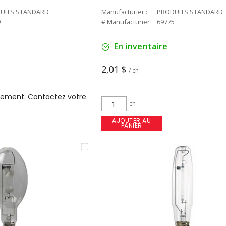
UITS STANDARD
Manufacturier :
PRODUITS STANDARD
9
# Manufacturier :
69775
En inventaire
2,01 $
/ ch
ement. Contactez votre
ch
AJOUTER AU
PANIER