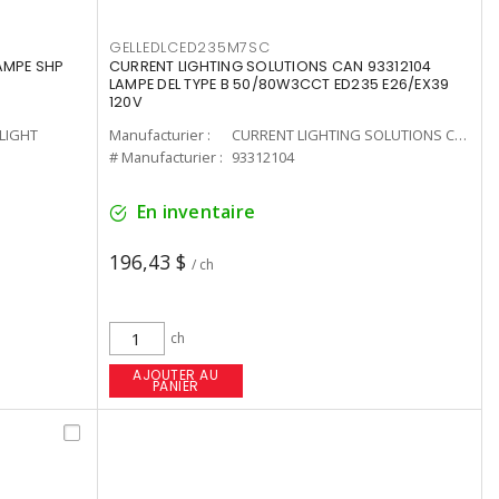
GELLEDLCED235M7SC
LAMPE SHP
CURRENT LIGHTING SOLUTIONS CAN 93312104
LAMPE DEL TYPE B 50/80W3CCT ED235 E26/EX39
120V
-LIGHT
Manufacturier :
CURRENT LIGHTING SOLUTIONS CAN
# Manufacturier :
93312104
En inventaire
196,43 $
/ ch
ch
AJOUTER AU
PANIER