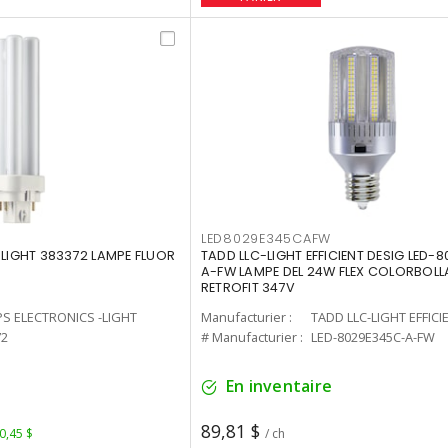
LED8029E345CAFW
-LIGHT 383372 LAMPE FLUOR
TADD LLC-LIGHT EFFICIENT DESIG LED-
A-FW LAMPE DEL 24W FLEX COLORBOL
RETROFIT 347V
PS ELECTRONICS -LIGHT
Manufacturier :
TADD LLC-LIGHT EFFICI
72
# Manufacturier :
LED-8029E345C-A-FW
En inventaire
89,81 $
 0,45 $
/ ch