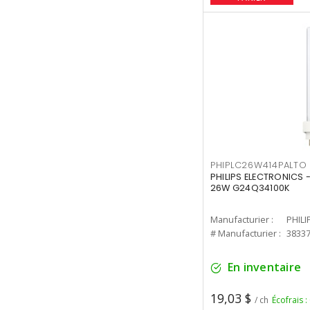
PHIPLC26W414PALTO
PHILIPS ELECTRONICS 
26W G24Q34100K
Manufacturier :
PHILI
# Manufacturier :
3833
En inventaire
19,03 $
/ ch
Écofrais :