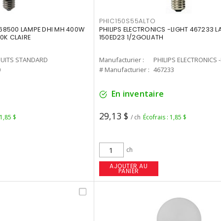
PHIC150S55ALTO
68500 LAMPE DHI MH 400W
PHILIPS ELECTRONICS -LIGHT 467233 
0K CLAIRE
150ED23 1/2GOLIATH
UITS STANDARD
Manufacturier :
PHILIPS ELECTRONICS 
0
# Manufacturier :
467233
En inventaire
29,13 $
 1,85 $
/ ch
Écofrais : 1,85 $
ch
AJOUTER AU
PANIER