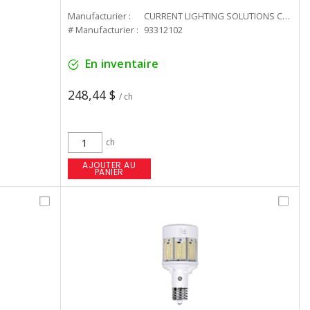
Manufacturier :
CURRENT LIGHTING SOLUTIONS CAN
# Manufacturier :
93312102
En inventaire
248,44 $
/ ch
ch
AJOUTER AU
PANIER