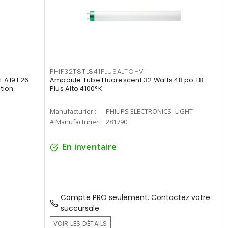
PHIF32T8TL841PLUSALTOHV
 A19 E26
Ampoule Tube Fluorescent 32 Watts 48 po T8
tion
Plus Alto 4100°K
Manufacturier :
PHILIPS ELECTRONICS -LIGHT
# Manufacturier :
281790
En inventaire
Compte PRO seulement. Contactez votre
succursale
VOIR LES DÉTAILS