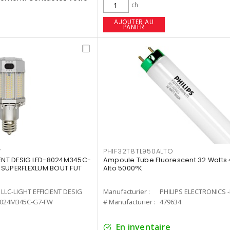
ch
AJOUTER AU
PANIER
W
PHIF32T8TL950ALTO
IENT DESIG LED-8024M345C-
Ampoule Tube Fluorescent 32 Watts 
 SUPERFLEXLUM BOUT FUT
Alto 5000°K
LLC-LIGHT EFFICIENT DESIG
Manufacturier :
PHILIPS ELECTRONICS 
8024M345C-G7-FW
# Manufacturier :
479634
En inventaire