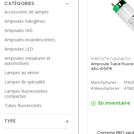
CATÉGORIES
Accessoires de lampes
Ampoules halogènes
Ampoules HID
Ampoules incandescentes
Ampoules LED
Ampoules miniatures et
PHIF32T8TL941ALTO
automotives
Ampoule Tube Fluores
Alto 4100°K
Lampes au xénon
Lampes de spécialité
Manufacturier :
PHILI
# Manufacturier :
4796
Lampes fluorescentes
compactes
En inventaire
Tubes fluorescents
TYPE
Compte PRO seul