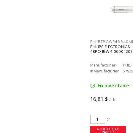
PHI15T8COR48840M
PHILIPS ELECTRONICS 
48PO 15W 4 000K 120/
Manufacturier :
PHILI
# Manufacturier :
5792
En inventaire
16,81 $
/ ch
ch
AJOUTER AU
PANIER