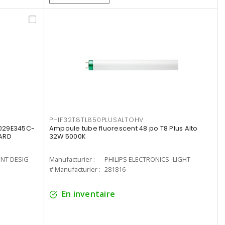
PHIF32T8TL850PLUSALTOHV
8029E345C-
Ampoule tube fluorescent 48 po T8 Plus Alto
LARD
32W 5000K
ENT DESIG
Manufacturier :
PHILIPS ELECTRONICS -LIGHT
# Manufacturier :
281816
En inventaire