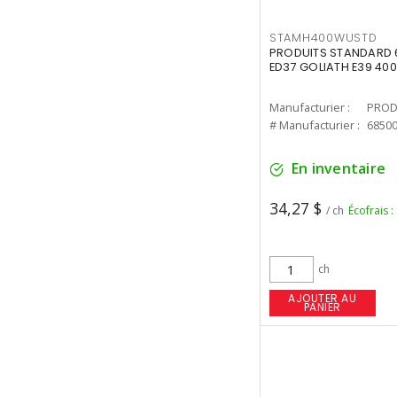
STAMH400WUSTD
PRODUITS STANDARD 
ED37 GOLIATH E39 400
Manufacturier :
PROD
# Manufacturier :
6850
En inventaire
34,27 $
/ ch
Écofrais :
ch
AJOUTER AU
PANIER