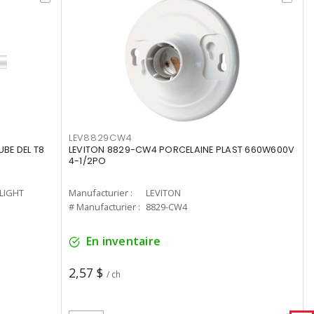
LEV8829CW4
UBE DEL T8
LEVITON 8829-CW4 PORCELAINE PLAST 660W600V
4-1/2PO
-LIGHT
Manufacturier :
LEVITON
# Manufacturier :
8829-CW4
En inventaire
2,57 $
/ ch