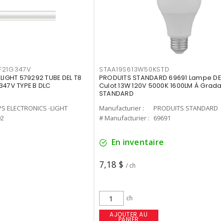
F21G347V
STAA19S613W50KSTD
-LIGHT 579292 TUBE DEL T8
PRODUITS STANDARD 69691 Lampe DEL
347V TYPE B DLC
Culot 13W 120V 5000K 1600LM À Grada
STANDARD
PS ELECTRONICS -LIGHT
Manufacturier :
PRODUITS STANDARD
92
# Manufacturier :
69691
En inventaire
7,18 $
/ ch
ch
AJOUTER AU
PANIER