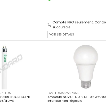
Compte PRO seulement. Contac
succursale
VOIR LES DÉTAILS
G5ELUME
LAMLEDA199W27KND
69289 FLUORESCENT
Ampoule NOVOLED A19 DEL 9.5W 2700
G5/ELUME
intensité non réglable