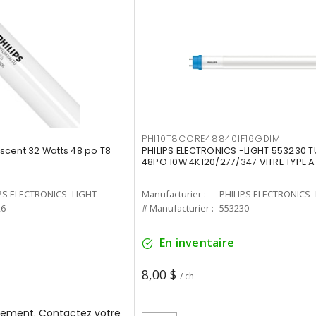
PHI10T8CORE48840IF16GDIM
cent 32 Watts 48 po T8
PHILIPS ELECTRONICS -LIGHT 553230 T
48PO 10W 4K120/277/347 VITRE TYPE A
PS ELECTRONICS -LIGHT
Manufacturier :
PHILIPS ELECTRONICS 
26
# Manufacturier :
553230
En inventaire
8,00 $
/ ch
ement. Contactez votre