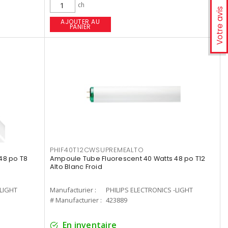
ch
Votre avis
AJOUTER AU
PANIER
PHIF40T12CWSUPREMEALTO
48 po T8
Ampoule Tube Fluorescent 40 Watts 48 po T12
Alto Blanc Froid
-LIGHT
Manufacturier :
PHILIPS ELECTRONICS -LIGHT
# Manufacturier :
423889
En inventaire