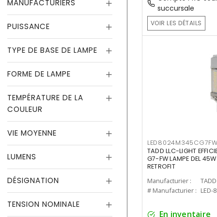
MANUFACTURIERS
succursale
VOIR LES DÉTAILS
PUISSANCE
TYPE DE BASE DE LAMPE
FORME DE LAMPE
TEMPÉRATURE DE LA
COULEUR
VIE MOYENNE
LED8024M345CG7F
TADD LLC-LIGHT EFFIC
LUMENS
G7-FW LAMPE DEL 45W
RETROFIT
DÉSIGNATION
Manufacturier :
TADD 
# Manufacturier :
LED-
TENSION NOMINALE
En inventaire