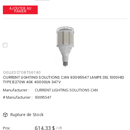
AJOUTER AU
PANIER
GELLED270BT56740
CURRENT LIGHTING SOLUTIONS CAN 93095547 LAMPE DEL 1000HID
TYPE B270W 40K 40000LN 347V
Manufacturier :
CURRENT LIGHTING SOLUTIONS CAN
# Manufacturier :
93095547
Rupture de Stock
614,33 $
Prix
/ ch