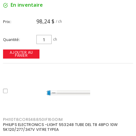
En inventaire
98,24 $
Prix
/ ch
Quantité
ch
AJOUTER AU
PANIER
PHI10T8CORE48850IF16GDIM
PHILIPS ELECTRONICS -LIGHT 553248 TUBE DEL T8 48PO 10W
5K120/277/347V VITRE TYPEA