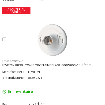
AJOUTER AU
PANIER
LEV8829CW4
LEVITON 8829-CW4 PORCELAINE PLAST 660W600V 4-1/2PO
Manufacturier :
LEVITON
# Manufacturier :
8829-CW4
En inventaire
2,57 $
Prix
/ ch