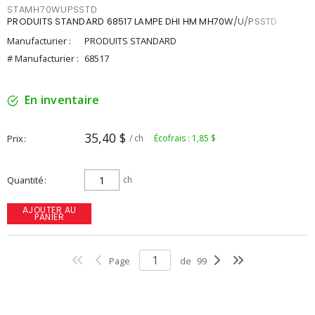
STAMH70WUPSSTD
PRODUITS STANDARD 68517 LAMPE DHI HM MH70W/U/PSSTD
Manufacturier :
PRODUITS STANDARD
# Manufacturier :
68517
En inventaire
35,40 $
Prix
/ ch
Écofrais : 1,85 $
Quantité
ch
AJOUTER AU
PANIER
Page
de
99