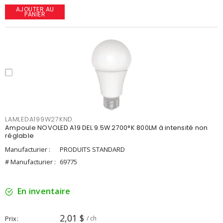
AJOUTER AU
PANIER
LAMLEDA199W27KND
Ampoule NOVOLED A19 DEL 9.5W 2700°K 800LM à intensité non
réglable
Manufacturier :
PRODUITS STANDARD
# Manufacturier :
69775
En inventaire
2,01 $
Prix
/ ch