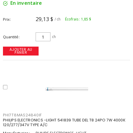
En inventaire
29,13 $
Prix
/ ch
Écofrais : 1,85 $
Quantité
ch
AJOUTER AU
PANIER
PHI7T8MAS24840IF
PHILIPS ELECTRONICS -LIGHT 541839 TUBE DEL T8 24PO 7W 4000K
120/277/347V TYPE A/C