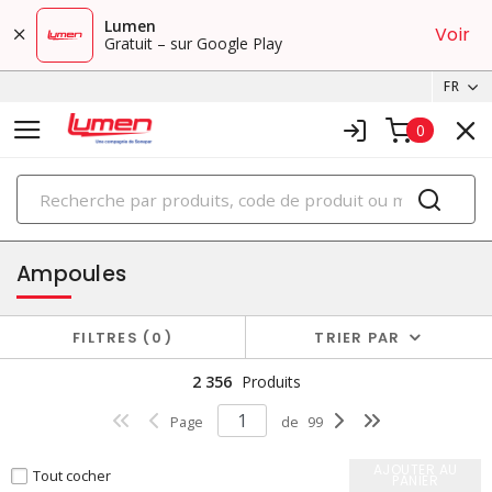
Lumen
Voir
Gratuit – sur Google Play
FR
0
PRODUITS
éclairage
Ampoules
FILTRES
0
TRIER PAR
2 356
Produits
Page
de
99
AJOUTER AU
Tout cocher
PANIER