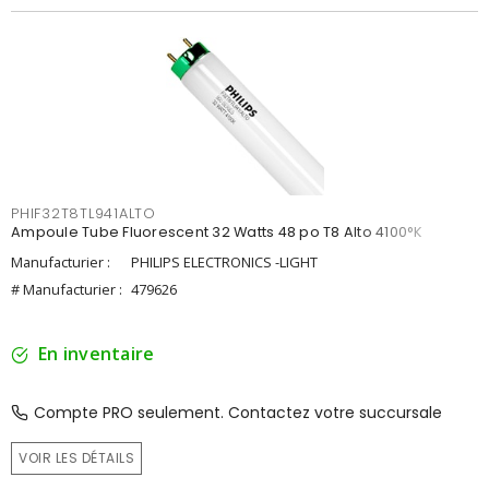
PHIF32T8TL941ALTO
Ampoule Tube Fluorescent 32 Watts 48 po T8 Alto 4100°K
Manufacturier :
PHILIPS ELECTRONICS -LIGHT
# Manufacturier :
479626
En inventaire
Compte PRO seulement. Contactez votre succursale
VOIR LES DÉTAILS