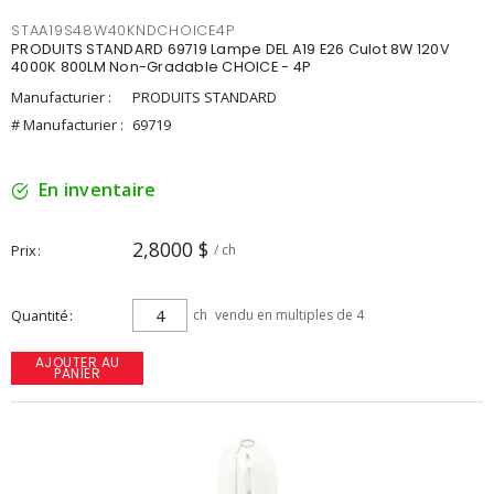
STAA19S48W40KNDCHOICE4P
PRODUITS STANDARD 69719 Lampe DEL A19 E26 Culot 8W 120V
4000K 800LM Non-Gradable CHOICE - 4P
Manufacturier :
PRODUITS STANDARD
# Manufacturier :
69719
En inventaire
2,8000 $
Prix
/ ch
Quantité
ch
vendu en multiples de 4
AJOUTER AU
PANIER