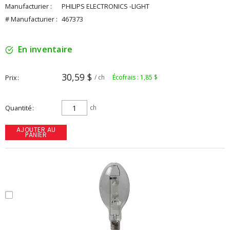
Manufacturier :
PHILIPS ELECTRONICS -LIGHT
# Manufacturier :
467373
En inventaire
30,59 $
Prix
/ ch
Écofrais : 1,85 $
Quantité
ch
AJOUTER AU
PANIER