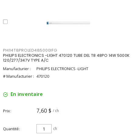
PHI14T8PROLED485000IFG
PHILIPS ELECTRONICS -LIGHT 470120 TUBE DEL T8 48PO 14W 5000K
120/277/347V TYPE A/C
Manufacturier :
PHILIPS ELECTRONICS -LIGHT
# Manufacturier :
470120
En inventaire
7,60 $
Prix
/ ch
Quantité
ch