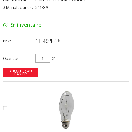
Manufacturier :
PHILIPS ELECTRONICS -LIGHT
# Manufacturier :
541839
En inventaire
11,49 $
Prix
/ ch
Quantité
ch
AJOUTER AU
PANIER