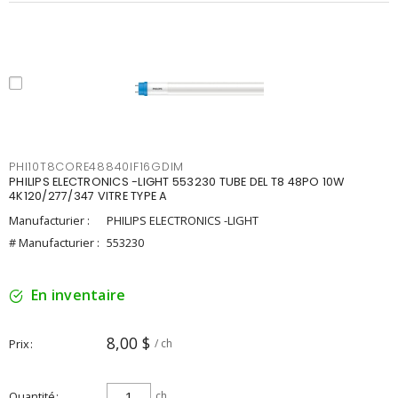
PHI10T8CORE48840IF16GDIM
PHILIPS ELECTRONICS -LIGHT 553230 TUBE DEL T8 48PO 10W
4K120/277/347 VITRE TYPE A
Manufacturier :
PHILIPS ELECTRONICS -LIGHT
# Manufacturier :
553230
En inventaire
8,00 $
Prix
/ ch
Quantité
ch