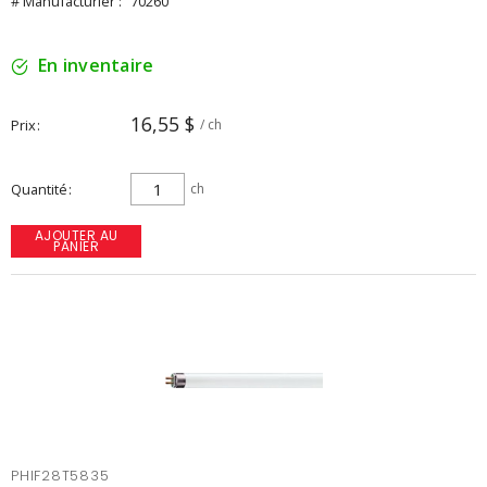
# Manufacturier :
70260
En inventaire
16,55 $
Prix
/ ch
Quantité
ch
AJOUTER AU
PANIER
PHIF28T5835