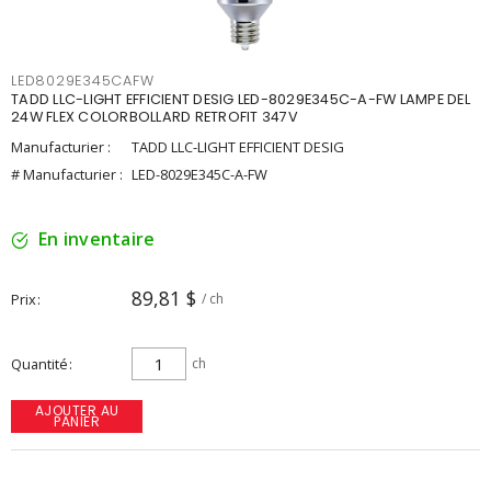
LED8029E345CAFW
TADD LLC-LIGHT EFFICIENT DESIG LED-8029E345C-A-FW LAMPE DEL
24W FLEX COLORBOLLARD RETROFIT 347V
Manufacturier :
TADD LLC-LIGHT EFFICIENT DESIG
# Manufacturier :
LED-8029E345C-A-FW
En inventaire
89,81 $
Prix
/ ch
Quantité
ch
AJOUTER AU
PANIER