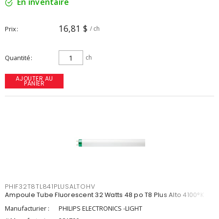
En inventaire
16,81 $
Prix
/ ch
Quantité
ch
AJOUTER AU
PANIER
PHIF32T8TL841PLUSALTOHV
Ampoule Tube Fluorescent 32 Watts 48 po T8 Plus Alto 4100°K
Manufacturier :
PHILIPS ELECTRONICS -LIGHT