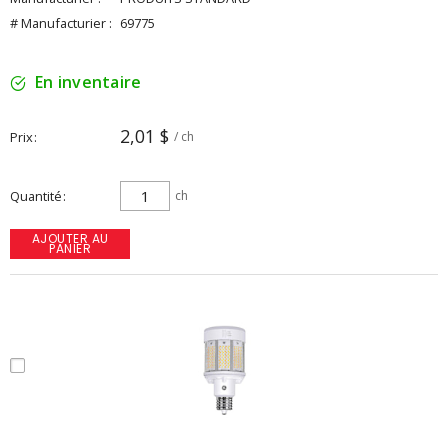
# Manufacturier :
69775
En inventaire
2,01 $
Prix
/ ch
Quantité
ch
AJOUTER AU
PANIER