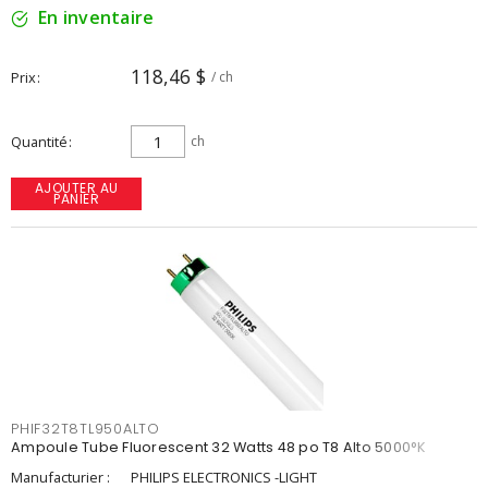
En inventaire
118,46 $
Prix
/ ch
Quantité
ch
AJOUTER AU
PANIER
PHIF32T8TL950ALTO
Ampoule Tube Fluorescent 32 Watts 48 po T8 Alto 5000°K
Manufacturier :
PHILIPS ELECTRONICS -LIGHT