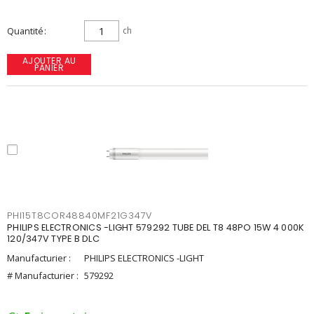
Quantité
ch
AJOUTER AU
PANIER
PHI15T8COR48840MF21G347V
PHILIPS ELECTRONICS -LIGHT 579292 TUBE DEL T8 48PO 15W 4 000K
120/347V TYPE B DLC
Manufacturier :
PHILIPS ELECTRONICS -LIGHT
# Manufacturier :
579292