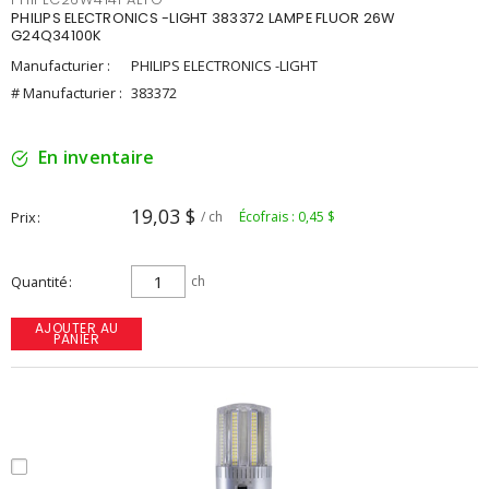
PHILIPS ELECTRONICS -LIGHT 383372 LAMPE FLUOR 26W
G24Q34100K
Manufacturier :
PHILIPS ELECTRONICS -LIGHT
# Manufacturier :
383372
En inventaire
19,03 $
Prix
/ ch
Écofrais : 0,45 $
Quantité
ch
AJOUTER AU
PANIER