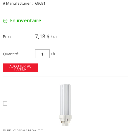
# Manufacturier :
69691
En inventaire
7,18 $
Prix
/ ch
Quantité
ch
AJOUTER AU
PANIER
PHIPLC26W414PALTO