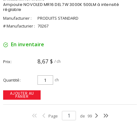
Ampoule NOVOLED MR16 DEL 7W 3000K 500LM à intensité
réglable
Manufacturier :
PRODUITS STANDARD
# Manufacturier :
70267
En inventaire
8,67 $
Prix
/ ch
Quantité
ch
AJOUTER AU
PANIER
Page
de
99