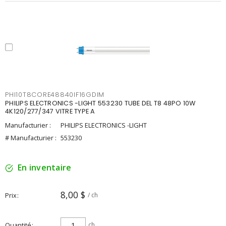
PHI10T8CORE48840IF16GDIM
PHILIPS ELECTRONICS -LIGHT 553230 TUBE DEL T8 48PO 10W
4K120/277/347 VITRE TYPE A
Manufacturier :
PHILIPS ELECTRONICS -LIGHT
# Manufacturier :
553230
En inventaire
8,00 $
Prix
/ ch
Quantité
ch