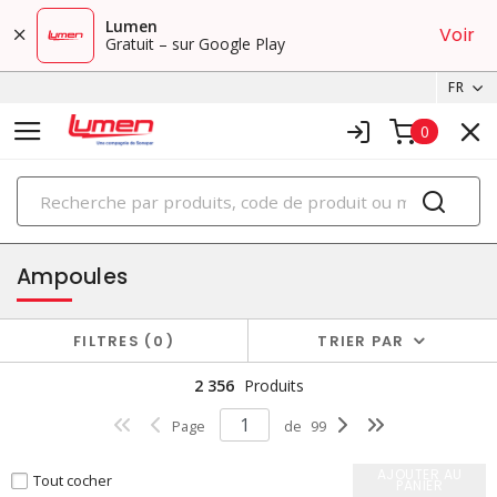
Lumen
Voir
Gratuit – sur Google Play
FR
0
PRODUITS
éclairage
Ampoules
FILTRES
0
TRIER PAR
2 356
Produits
Page
de
99
AJOUTER AU
Tout cocher
PANIER