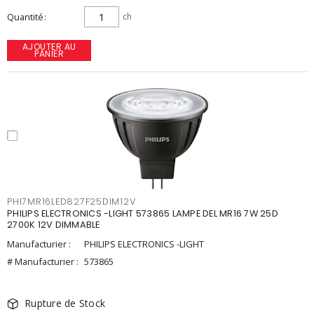
Quantité
ch
AJOUTER AU
PANIER
PHI7MR16LED827F25DIM12V
PHILIPS ELECTRONICS -LIGHT 573865 LAMPE DEL MR16 7W 25D
2700K 12V DIMMABLE
Manufacturier :
PHILIPS ELECTRONICS -LIGHT
# Manufacturier :
573865
Rupture de Stock