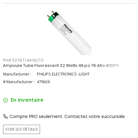
PHIF32T8TL941ALTO
Ampoule Tube Fluorescent 32 Watts 48 po T8 Alto 4100°K
Manufacturier :
PHILIPS ELECTRONICS -LIGHT
# Manufacturier :
479626
En inventaire
Compte PRO seulement. Contactez votre succursale
VOIR LES DÉTAILS