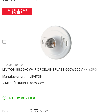
AJOUTER AU
PANIER
LEV8829CW4
LEVITON 8829-CW4 PORCELAINE PLAST 660W600V 4-1/2PO
Manufacturier :
LEVITON
# Manufacturier :
8829-CW4
En inventaire
2,57 $
Prix
/ ch