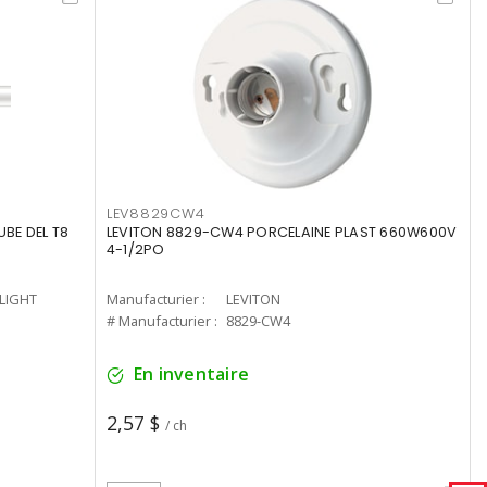
LEV8829CW4
UBE DEL T8
LEVITON 8829-CW4 PORCELAINE PLAST 660W600V
4-1/2PO
-LIGHT
Manufacturier :
LEVITON
# Manufacturier :
8829-CW4
En inventaire
2,57 $
/ ch