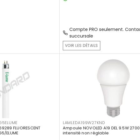
Compte PRO seulement. Contac
succursale
VOIR LES DÉTAILS
G5ELUME
LAMLEDA199W27KND
69289 FLUORESCENT
Ampoule NOVOLED A19 DEL 9.5W 2700
G5/ELUME
intensité non réglable