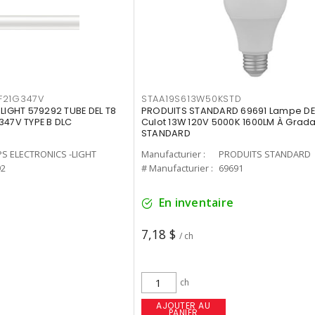
F21G347V
STAA19S613W50KSTD
-LIGHT 579292 TUBE DEL T8
PRODUITS STANDARD 69691 Lampe DEL
347V TYPE B DLC
Culot 13W 120V 5000K 1600LM À Grada
STANDARD
PS ELECTRONICS -LIGHT
Manufacturier :
PRODUITS STANDARD
92
# Manufacturier :
69691
En inventaire
7,18 $
/ ch
ch
AJOUTER AU
PANIER