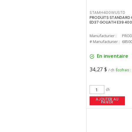
STAMH400WUSTD
PRODUITS STANDARD 
ED37 GOLIATH E39 400
Manufacturier :
PROD
# Manufacturier :
6850
En inventaire
34,27 $
/ ch
Écofrais :
ch
AJOUTER AU
PANIER