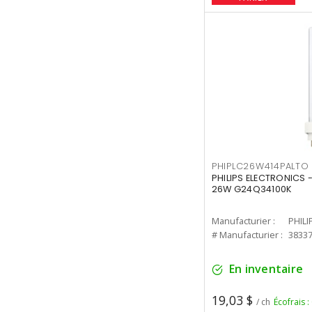
PHIPLC26W414PALTO
PHILIPS ELECTRONICS 
26W G24Q34100K
Manufacturier :
PHILI
# Manufacturier :
3833
En inventaire
19,03 $
/ ch
Écofrais :