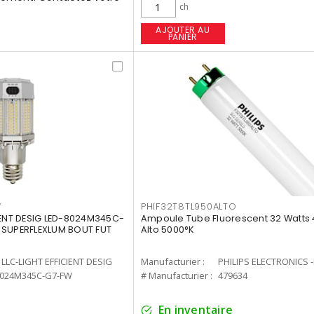
ch
AJOUTER AU
PANIER
W
PHIF32T8TL950ALTO
IENT DESIG LED-8024M345C-
Ampoule Tube Fluorescent 32 Watts 
 SUPERFLEXLUM BOUT FUT
Alto 5000°K
LLC-LIGHT EFFICIENT DESIG
Manufacturier :
PHILIPS ELECTRONICS 
8024M345C-G7-FW
# Manufacturier :
479634
En inventaire