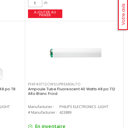
ch
Votre avis
AJOUTER AU
PANIER
PHIF40T12CWSUPREMEALTO
48 po T8
Ampoule Tube Fluorescent 40 Watts 48 po T12
Alto Blanc Froid
-LIGHT
Manufacturier :
PHILIPS ELECTRONICS -LIGHT
# Manufacturier :
423889
En inventaire