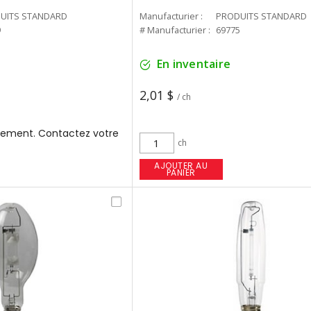
UITS STANDARD
Manufacturier :
PRODUITS STANDARD
9
# Manufacturier :
69775
En inventaire
2,01 $
/ ch
ement. Contactez votre
ch
AJOUTER AU
PANIER