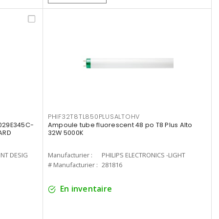
PHIF32T8TL850PLUSALTOHV
8029E345C-
Ampoule tube fluorescent 48 po T8 Plus Alto
LARD
32W 5000K
ENT DESIG
Manufacturier :
PHILIPS ELECTRONICS -LIGHT
# Manufacturier :
281816
En inventaire