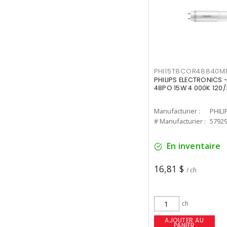
PHI15T8COR48840M
PHILIPS ELECTRONICS 
48PO 15W 4 000K 120/
Manufacturier :
PHILI
# Manufacturier :
5792
En inventaire
16,81 $
/ ch
ch
AJOUTER AU
PANIER