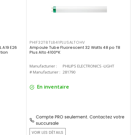
PHIF32T8TL841PLUSALTOHV
 A19 E26
Ampoule Tube Fluorescent 32 Watts 48 po T8
tion
Plus Alto 4100°K
Manufacturier :
PHILIPS ELECTRONICS -LIGHT
# Manufacturier :
281790
En inventaire
Compte PRO seulement. Contactez votre
succursale
VOIR LES DÉTAILS