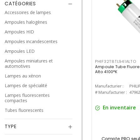
CATÉGORIES
Accessoires de lampes
Ampoules halogènes
Ampoules HID
Ampoules incandescentes
Ampoules LED
Ampoules miniatures et
PHIF32T8TL941ALTO
automotives
Ampoule Tube Fluores
Alto 4100°K
Lampes au xénon
Lampes de spécialité
Manufacturier :
PHILI
# Manufacturier :
4796
Lampes fluorescentes
compactes
En inventaire
Tubes fluorescents
TYPE
Compte PRO seul