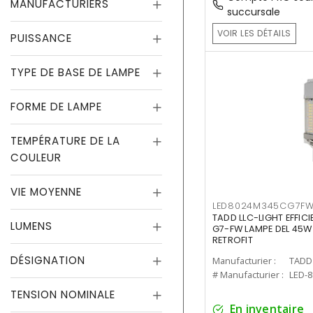
MANUFACTURIERS
succursale
VOIR LES DÉTAILS
PUISSANCE
TYPE DE BASE DE LAMPE
FORME DE LAMPE
TEMPÉRATURE DE LA
COULEUR
VIE MOYENNE
LED8024M345CG7F
TADD LLC-LIGHT EFFIC
LUMENS
G7-FW LAMPE DEL 45W
RETROFIT
DÉSIGNATION
Manufacturier :
TADD 
# Manufacturier :
LED-
TENSION NOMINALE
En inventaire