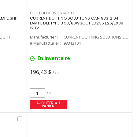
GELLEDLCED235M7SC
LAMPE SHP
CURRENT LIGHTING SOLUTIONS CAN 93312104
LAMPE DEL TYPE B 50/80W3CCT ED235 E26/EX39
120V
-LIGHT
Manufacturier :
CURRENT LIGHTING SOLUTIONS CAN
# Manufacturier :
93312104
En inventaire
196,43 $
/ ch
ch
AJOUTER AU
PANIER