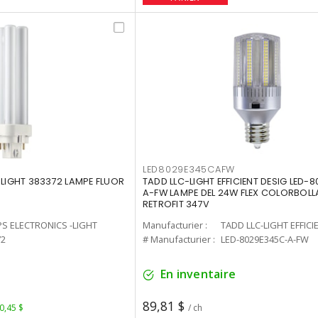
LED8029E345CAFW
-LIGHT 383372 LAMPE FLUOR
TADD LLC-LIGHT EFFICIENT DESIG LED-
A-FW LAMPE DEL 24W FLEX COLORBOL
RETROFIT 347V
PS ELECTRONICS -LIGHT
Manufacturier :
TADD LLC-LIGHT EFFICI
72
# Manufacturier :
LED-8029E345C-A-FW
En inventaire
89,81 $
 0,45 $
/ ch