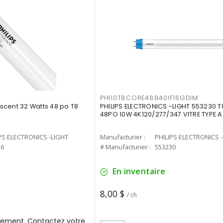
PHI10T8CORE48840IF16GDIM
cent 32 Watts 48 po T8
PHILIPS ELECTRONICS -LIGHT 553230 T
48PO 10W 4K120/277/347 VITRE TYPE A
PS ELECTRONICS -LIGHT
Manufacturier :
PHILIPS ELECTRONICS 
26
# Manufacturier :
553230
En inventaire
8,00 $
/ ch
ement. Contactez votre