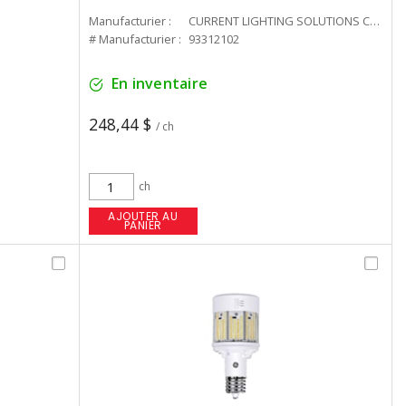
Manufacturier :
CURRENT LIGHTING SOLUTIONS CAN
# Manufacturier :
93312102
En inventaire
248,44 $
/ ch
ch
AJOUTER AU
PANIER