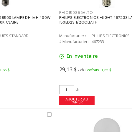
PHIC150S55ALTO
68500 LAMPE DHI MH 400W
PHILIPS ELECTRONICS -LIGHT 467233 
0K CLAIRE
150ED23 1/2GOLIATH
UITS STANDARD
Manufacturier :
PHILIPS ELECTRONICS 
0
# Manufacturier :
467233
En inventaire
29,13 $
 1,85 $
/ ch
Écofrais : 1,85 $
ch
AJOUTER AU
PANIER