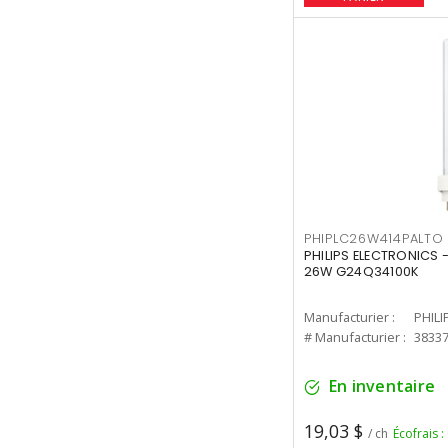
PHIPLC26W414PALTO
PHILIPS ELECTRONICS 
26W G24Q34100K
Manufacturier :
PHILI
# Manufacturier :
3833
En inventaire
19,03 $
/ ch
Écofrais :