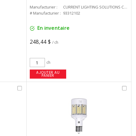
Manufacturier :
CURRENT LIGHTING SOLUTIONS CAN
# Manufacturier :
93312102
En inventaire
248,44 $
/ ch
ch
AJOUTER AU
PANIER