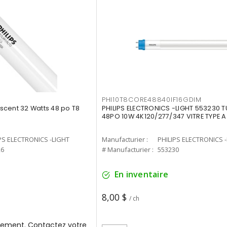
PHI10T8CORE48840IF16GDIM
cent 32 Watts 48 po T8
PHILIPS ELECTRONICS -LIGHT 553230 T
48PO 10W 4K120/277/347 VITRE TYPE A
PS ELECTRONICS -LIGHT
Manufacturier :
PHILIPS ELECTRONICS 
26
# Manufacturier :
553230
En inventaire
8,00 $
/ ch
ement. Contactez votre