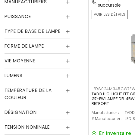
MANUFACTURIERS
succursale
VOIR LES DÉTAILS
PUISSANCE
TYPE DE BASE DE LAMPE
FORME DE LAMPE
VIE MOYENNE
LUMENS
LED8024M345CG7F
TEMPÉRATURE DE LA
TADD LLC-LIGHT EFFIC
COULEUR
G7-FW LAMPE DEL 45W
RETROFIT
DÉSIGNATION
Manufacturier :
TADD 
# Manufacturier :
LED-
TENSION NOMINALE
En inventaire