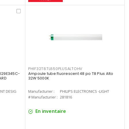
PHIF32T8TL850PLUSALTOHV
8029E345C-
Ampoule tube fluorescent 48 po T8 Plus Alto
LARD
32W 5000K
ENT DESIG
Manufacturier :
PHILIPS ELECTRONICS -LIGHT
# Manufacturier :
281816
En inventaire