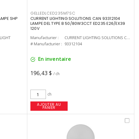
GELLEDLCED235M7SC
LAMPE SHP
CURRENT LIGHTING SOLUTIONS CAN 93312104
LAMPE DEL TYPE B 50/80W3CCT ED235 E26/EX39
120V
-LIGHT
Manufacturier :
CURRENT LIGHTING SOLUTIONS CAN
# Manufacturier :
93312104
En inventaire
196,43 $
/ ch
ch
AJOUTER AU
PANIER