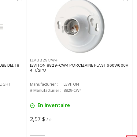
LEV8829CW4
UBE DEL T8
LEVITON 8829-CW4 PORCELAINE PLAST 660W600V
4-1/2PO
-LIGHT
Manufacturier :
LEVITON
# Manufacturier :
8829-CW4
En inventaire
2,57 $
/ ch