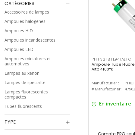
CATÉGORIES
Accessoires de lampes
Ampoules halogènes
Ampoules HID
Ampoules incandescentes
Ampoules LED
Ampoules miniatures et
PHIF32T8TL941ALTO
automotives
Ampoule Tube Fluores
Alto 4100°K
Lampes au xénon
Lampes de spécialité
Manufacturier :
PHILI
# Manufacturier :
4796
Lampes fluorescentes
compactes
En inventaire
Tubes fluorescents
TYPE
Compte PRO seul