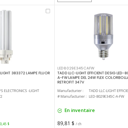
LED8029E345CAFW
-LIGHT 383372 LAMPE FLUOR
TADD LLC-LIGHT EFFICIENT DESIG LED-
A-FW LAMPE DEL 24W FLEX COLORBOL
RETROFIT 347V
PS ELECTRONICS -LIGHT
Manufacturier :
TADD LLC-LIGHT EFFICI
72
# Manufacturier :
LED-8029E345C-A-FW
En inventaire
89,81 $
 0,45 $
/ ch