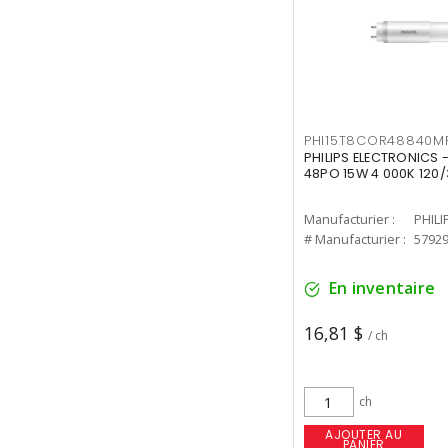
PHI15T8COR48840M
PHILIPS ELECTRONICS 
48PO 15W 4 000K 120/
Manufacturier :
PHILI
# Manufacturier :
5792
En inventaire
16,81 $
/ ch
ch
AJOUTER AU
PANIER