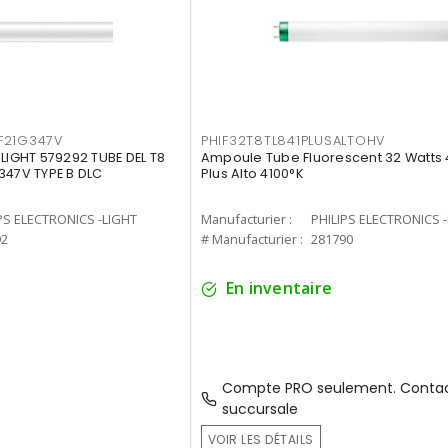
F21G347V
PHIF32T8TL841PLUSALTOHV
-LIGHT 579292 TUBE DEL T8
Ampoule Tube Fluorescent 32 Watts 
347V TYPE B DLC
Plus Alto 4100°K
PS ELECTRONICS -LIGHT
Manufacturier :
PHILIPS ELECTRONICS 
92
# Manufacturier :
281790
En inventaire
Compte PRO seulement. Contac
succursale
VOIR LES DÉTAILS