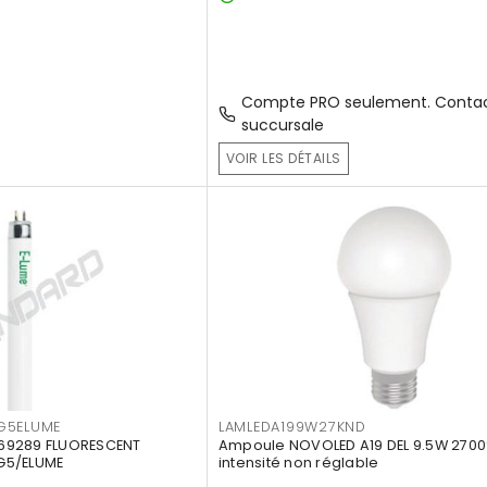
Compte PRO seulement. Contac
succursale
VOIR LES DÉTAILS
G5ELUME
LAMLEDA199W27KND
69289 FLUORESCENT
Ampoule NOVOLED A19 DEL 9.5W 2700
G5/ELUME
intensité non réglable