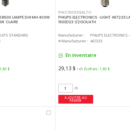
PHIC150S55ALTO
68500 LAMPE DHI MH 400W
PHILIPS ELECTRONICS -LIGHT 467233 
0K CLAIRE
150ED23 1/2GOLIATH
UITS STANDARD
Manufacturier :
PHILIPS ELECTRONICS 
0
# Manufacturier :
467233
En inventaire
29,13 $
 1,85 $
/ ch
Écofrais : 1,85 $
ch
AJOUTER AU
PANIER