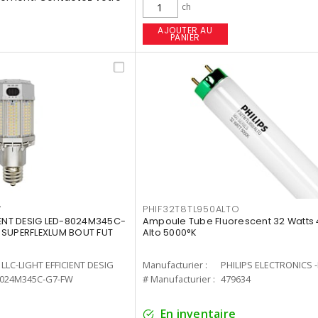
ch
AJOUTER AU
PANIER
W
PHIF32T8TL950ALTO
IENT DESIG LED-8024M345C-
Ampoule Tube Fluorescent 32 Watts 
 SUPERFLEXLUM BOUT FUT
Alto 5000°K
LLC-LIGHT EFFICIENT DESIG
Manufacturier :
PHILIPS ELECTRONICS 
8024M345C-G7-FW
# Manufacturier :
479634
En inventaire