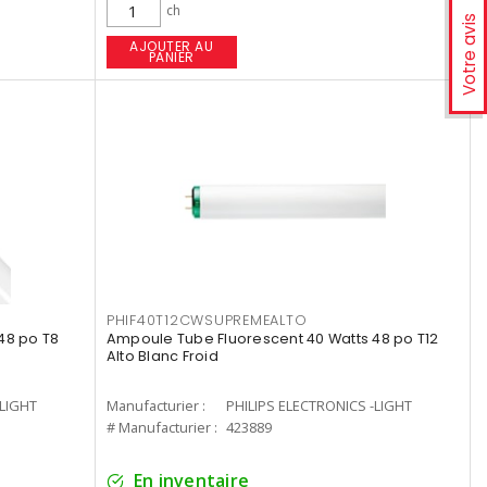
ch
Votre avis
AJOUTER AU
PANIER
PHIF40T12CWSUPREMEALTO
48 po T8
Ampoule Tube Fluorescent 40 Watts 48 po T12
Alto Blanc Froid
-LIGHT
Manufacturier :
PHILIPS ELECTRONICS -LIGHT
# Manufacturier :
423889
En inventaire