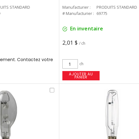
UITS STANDARD
Manufacturier :
PRODUITS STANDARD
9
# Manufacturier :
69775
En inventaire
2,01 $
/ ch
ement. Contactez votre
ch
AJOUTER AU
PANIER