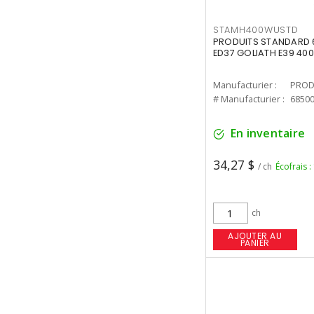
STAMH400WUSTD
PRODUITS STANDARD 
ED37 GOLIATH E39 400
Manufacturier :
PROD
# Manufacturier :
6850
En inventaire
34,27 $
/ ch
Écofrais :
ch
AJOUTER AU
PANIER