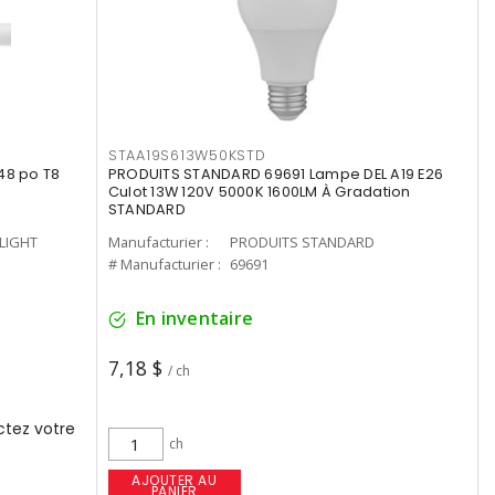
STAA19S613W50KSTD
48 po T8
PRODUITS STANDARD 69691 Lampe DEL A19 E26
Culot 13W 120V 5000K 1600LM À Gradation
STANDARD
-LIGHT
Manufacturier :
PRODUITS STANDARD
# Manufacturier :
69691
En inventaire
7,18 $
/ ch
tez votre
ch
AJOUTER AU
PANIER