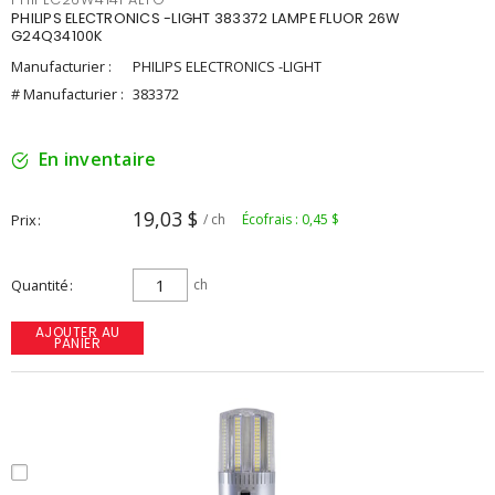
PHILIPS ELECTRONICS -LIGHT 383372 LAMPE FLUOR 26W
G24Q34100K
Manufacturier :
PHILIPS ELECTRONICS -LIGHT
# Manufacturier :
383372
En inventaire
19,03 $
Prix
/ ch
Écofrais : 0,45 $
Quantité
ch
AJOUTER AU
PANIER