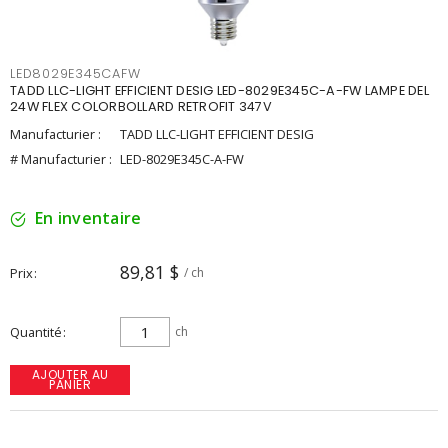
LED8029E345CAFW
TADD LLC-LIGHT EFFICIENT DESIG LED-8029E345C-A-FW LAMPE DEL
24W FLEX COLORBOLLARD RETROFIT 347V
Manufacturier :
TADD LLC-LIGHT EFFICIENT DESIG
# Manufacturier :
LED-8029E345C-A-FW
En inventaire
89,81 $
Prix
/ ch
Quantité
ch
AJOUTER AU
PANIER