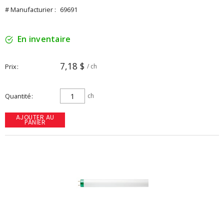
# Manufacturier :
69691
En inventaire
7,18 $
Prix
/ ch
Quantité
ch
AJOUTER AU
PANIER