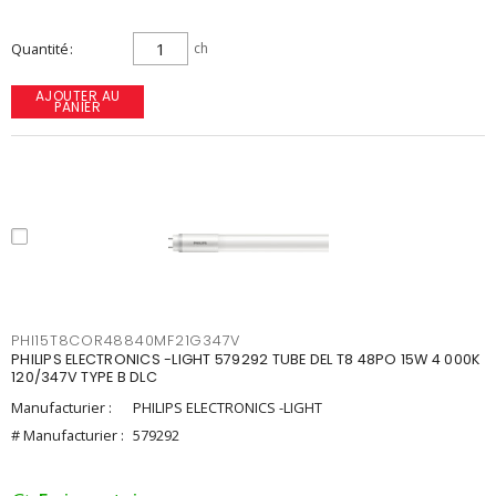
Quantité
ch
AJOUTER AU
PANIER
PHI15T8COR48840MF21G347V
PHILIPS ELECTRONICS -LIGHT 579292 TUBE DEL T8 48PO 15W 4 000K
120/347V TYPE B DLC
Manufacturier :
PHILIPS ELECTRONICS -LIGHT
# Manufacturier :
579292