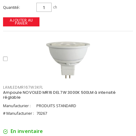
Quantité
ch
AJOUTER AU
PANIER
LAMLEDMR167W3KFL
Ampoule NOVOLED MR16 DEL 7W 3000K 500LM à intensité
réglable
Manufacturier :
PRODUITS STANDARD
# Manufacturier :
70267
En inventaire