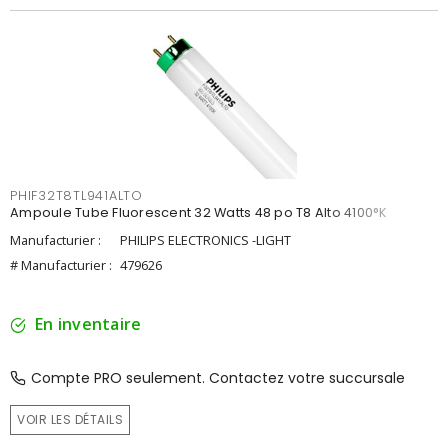
PHIF32T8TL941ALTO
Ampoule Tube Fluorescent 32 Watts 48 po T8 Alto 4100°K
Manufacturier :
PHILIPS ELECTRONICS -LIGHT
# Manufacturier :
479626
En inventaire
Compte PRO seulement. Contactez votre succursale
VOIR LES DÉTAILS