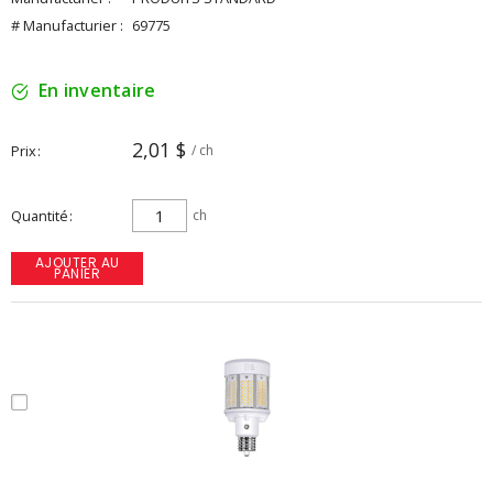
# Manufacturier :
69775
En inventaire
2,01 $
Prix
/ ch
Quantité
ch
AJOUTER AU
PANIER