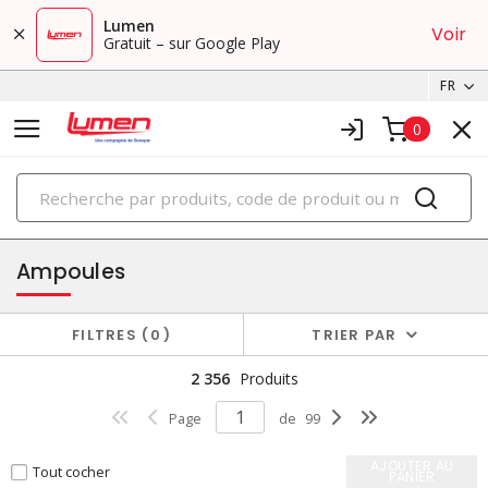
Lumen
Voir
Gratuit – sur Google Play
FR
0
PRODUITS
éclairage
Ampoules
FILTRES
0
TRIER PAR
2 356
Produits
Page
de
99
AJOUTER AU
Tout cocher
PANIER