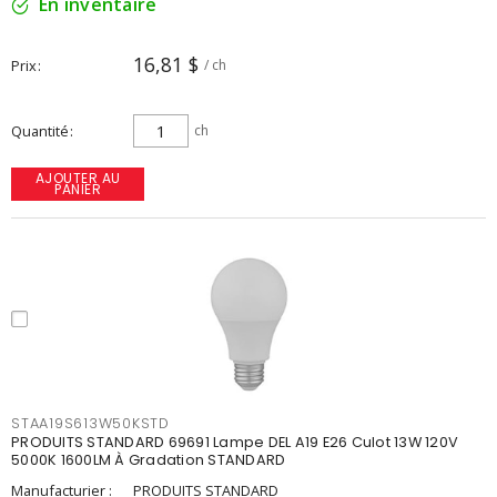
En inventaire
16,81 $
Prix
/ ch
Quantité
ch
AJOUTER AU
PANIER
STAA19S613W50KSTD
PRODUITS STANDARD 69691 Lampe DEL A19 E26 Culot 13W 120V
5000K 1600LM À Gradation STANDARD
Manufacturier :
PRODUITS STANDARD