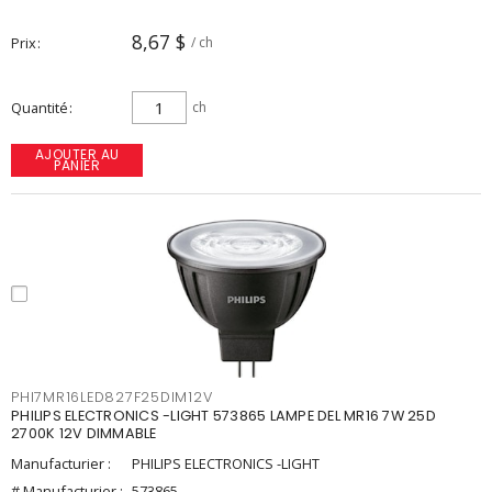
8,67 $
Prix
/ ch
Quantité
ch
AJOUTER AU
PANIER
PHI7MR16LED827F25DIM12V
PHILIPS ELECTRONICS -LIGHT 573865 LAMPE DEL MR16 7W 25D
2700K 12V DIMMABLE
Manufacturier :
PHILIPS ELECTRONICS -LIGHT
# Manufacturier :
573865