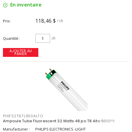
En inventaire
118,46 $
Prix
/ ch
Quantité
ch
AJOUTER AU
PANIER
PHIF32T8TL950ALTO
Ampoule Tube Fluorescent 32 Watts 48 po T8 Alto 5000°K
Manufacturier :
PHILIPS ELECTRONICS -LIGHT