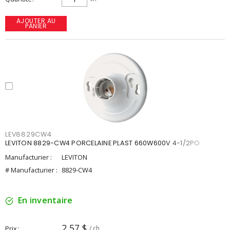
AJOUTER AU
PANIER
LEV8829CW4
LEVITON 8829-CW4 PORCELAINE PLAST 660W600V 4-1/2PO
Manufacturier :
LEVITON
# Manufacturier :
8829-CW4
En inventaire
2,57 $
Prix
/ ch