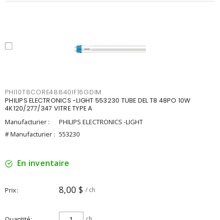
PHI10T8CORE48840IF16GDIM
PHILIPS ELECTRONICS -LIGHT 553230 TUBE DEL T8 48PO 10W
4K120/277/347 VITRE TYPE A
Manufacturier :
PHILIPS ELECTRONICS -LIGHT
# Manufacturier :
553230
En inventaire
8,00 $
Prix
/ ch
Quantité
ch