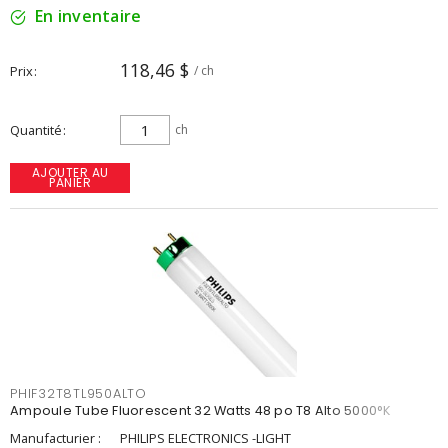
En inventaire
118,46 $
Prix
/ ch
Quantité
ch
AJOUTER AU
PANIER
PHIF32T8TL950ALTO
Ampoule Tube Fluorescent 32 Watts 48 po T8 Alto 5000°K
Manufacturier :
PHILIPS ELECTRONICS -LIGHT