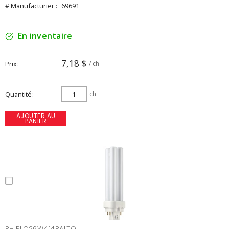
# Manufacturier :
69691
En inventaire
7,18 $
Prix
/ ch
Quantité
ch
AJOUTER AU
PANIER
PHIPLC26W414PALTO