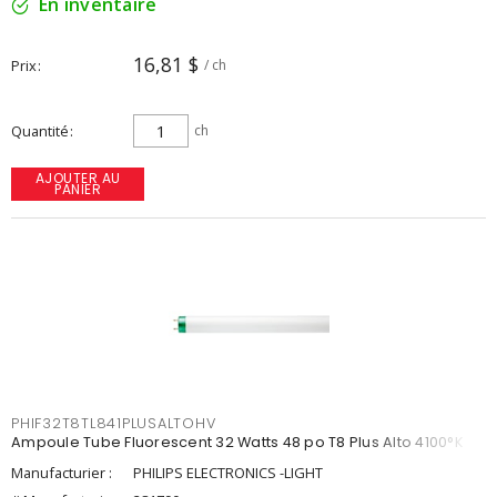
En inventaire
16,81 $
Prix
/ ch
Quantité
ch
AJOUTER AU
PANIER
PHIF32T8TL841PLUSALTOHV
Ampoule Tube Fluorescent 32 Watts 48 po T8 Plus Alto 4100°K
Manufacturier :
PHILIPS ELECTRONICS -LIGHT