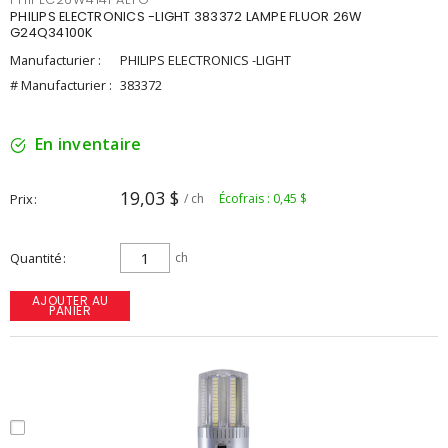
PHILIPS ELECTRONICS -LIGHT 383372 LAMPE FLUOR 26W
G24Q34100K
Manufacturier :
PHILIPS ELECTRONICS -LIGHT
# Manufacturier :
383372
En inventaire
19,03 $
Prix
/ ch
Écofrais : 0,45 $
Quantité
ch
AJOUTER AU
PANIER