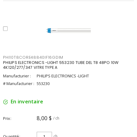
PHI10T8CORE48840IF16GDIM
PHILIPS ELECTRONICS -LIGHT 553230 TUBE DEL T8 48PO 10W
4K120/277/347 VITRE TYPE A
Manufacturier :
PHILIPS ELECTRONICS -LIGHT
# Manufacturier :
553230
En inventaire
8,00 $
Prix
/ ch
Quantité
ch