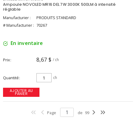
Ampoule NOVOLED MR16 DEL 7W 3000K 500LM à intensité
réglable
Manufacturier :
PRODUITS STANDARD
# Manufacturier :
70267
En inventaire
8,67 $
Prix
/ ch
Quantité
ch
AJOUTER AU
PANIER
Page
de
99