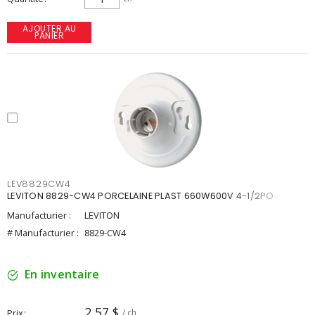
AJOUTER AU
PANIER
LEV8829CW4
LEVITON 8829-CW4 PORCELAINE PLAST 660W600V 4-1/2PO
Manufacturier :
LEVITON
# Manufacturier :
8829-CW4
En inventaire
2,57 $
Prix
/ ch