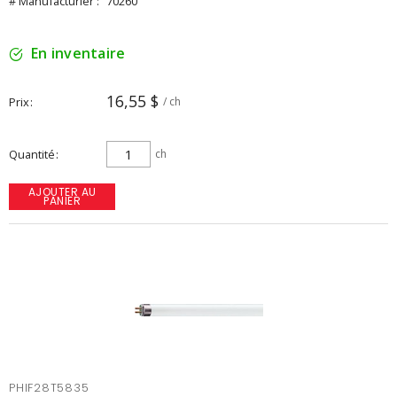
# Manufacturier :
70260
En inventaire
16,55 $
Prix
/ ch
Quantité
ch
AJOUTER AU
PANIER
PHIF28T5835