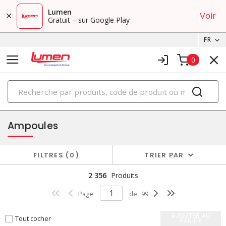
Lumen
Voir
Gratuit – sur Google Play
FR
0
PRODUITS
éclairage
Ampoules
FILTRES
0
TRIER PAR
2 356
Produits
Page
de
99
AJOUTER AU
Tout cocher
PANIER