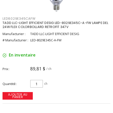
LED8029E345CAFW
TADD LLC-LIGHT EFFICIENT DESIG LED-8029E345C-A-FW LAMPE DEL
24W FLEX COLORBOLLARD RETROFIT 347V
Manufacturier :
TADD LLC-LIGHT EFFICIENT DESIG
# Manufacturier :
LED-8029E345C-A-FW
En inventaire
89,81 $
Prix
/ ch
Quantité
ch
AJOUTER AU
PANIER