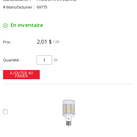
# Manufacturier :
69775
En inventaire
2,01 $
Prix
/ ch
Quantité
ch
AJOUTER AU
PANIER