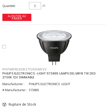
Quantité
ch
AJOUTER AU
PANIER
PHI7MR16LED827F25DIM12V
PHILIPS ELECTRONICS -LIGHT 573865 LAMPE DEL MR16 7W 25D
2700K 12V DIMMABLE
Manufacturier :
PHILIPS ELECTRONICS -LIGHT
# Manufacturier :
573865
Rupture de Stock