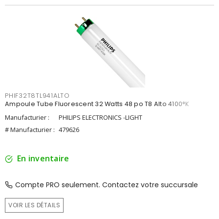
PHIF32T8TL941ALTO
Ampoule Tube Fluorescent 32 Watts 48 po T8 Alto 4100°K
Manufacturier :
PHILIPS ELECTRONICS -LIGHT
# Manufacturier :
479626
En inventaire
Compte PRO seulement. Contactez votre succursale
VOIR LES DÉTAILS