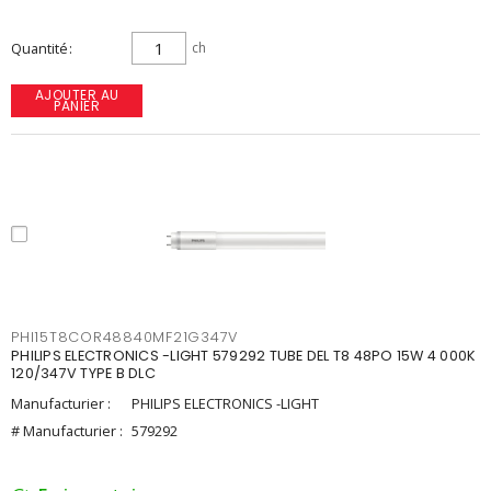
Quantité
ch
AJOUTER AU
PANIER
PHI15T8COR48840MF21G347V
PHILIPS ELECTRONICS -LIGHT 579292 TUBE DEL T8 48PO 15W 4 000K
120/347V TYPE B DLC
Manufacturier :
PHILIPS ELECTRONICS -LIGHT
# Manufacturier :
579292