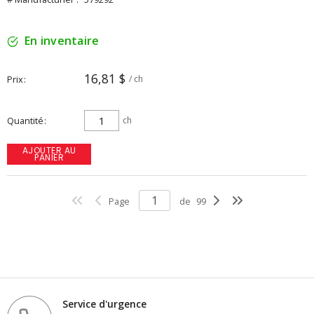
En inventaire
16,81 $
Prix
/ ch
Quantité
ch
AJOUTER AU
PANIER
Page
de
99
Service d'urgence