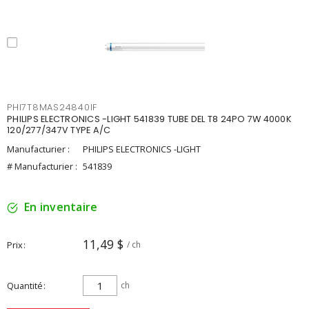
PHI7T8MAS24840IF
PHILIPS ELECTRONICS -LIGHT 541839 TUBE DEL T8 24PO 7W 4000K
120/277/347V TYPE A/C
Manufacturier :
PHILIPS ELECTRONICS -LIGHT
# Manufacturier :
541839
En inventaire
11,49 $
Prix
/ ch
Quantité
ch