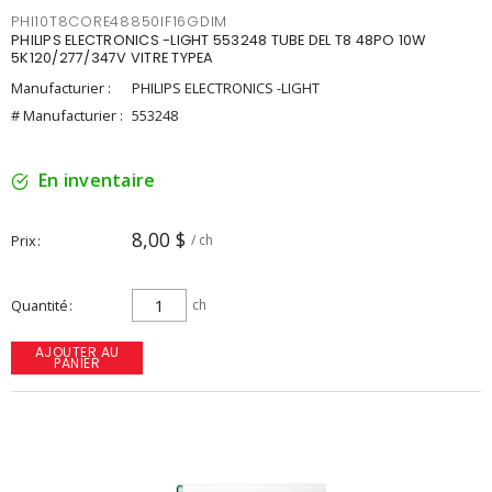
PHI10T8CORE48850IF16GDIM
PHILIPS ELECTRONICS -LIGHT 553248 TUBE DEL T8 48PO 10W
5K120/277/347V VITRE TYPEA
Manufacturier :
PHILIPS ELECTRONICS -LIGHT
# Manufacturier :
553248
En inventaire
8,00 $
Prix
/ ch
Quantité
ch
AJOUTER AU
PANIER