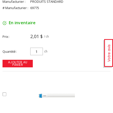
Manufacturier :
PRODUITS STANDARD
# Manufacturier :
69775
En inventaire
2,01 $
Prix
/ ch
Votre avis
Quantité
ch
AJOUTER AU
PANIER