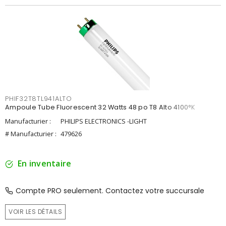
PHIF32T8TL941ALTO
Ampoule Tube Fluorescent 32 Watts 48 po T8 Alto 4100°K
Manufacturier :
PHILIPS ELECTRONICS -LIGHT
# Manufacturier :
479626
En inventaire
Compte PRO seulement. Contactez votre succursale
VOIR LES DÉTAILS