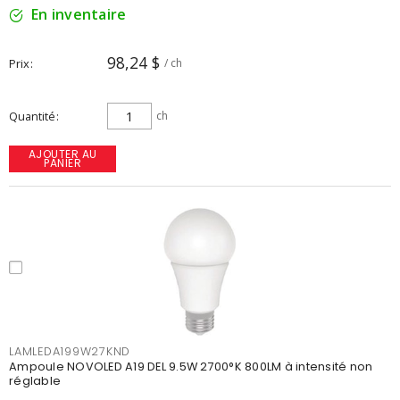
En inventaire
98,24 $
Prix
/ ch
Quantité
ch
AJOUTER AU
PANIER
LAMLEDA199W27KND
Ampoule NOVOLED A19 DEL 9.5W 2700°K 800LM à intensité non
réglable