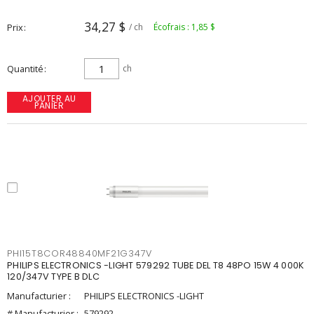
34,27 $
Prix
/ ch
Écofrais : 1,85 $
Quantité
ch
AJOUTER AU
PANIER
PHI15T8COR48840MF21G347V
PHILIPS ELECTRONICS -LIGHT 579292 TUBE DEL T8 48PO 15W 4 000K
120/347V TYPE B DLC
Manufacturier :
PHILIPS ELECTRONICS -LIGHT
# Manufacturier :
579292