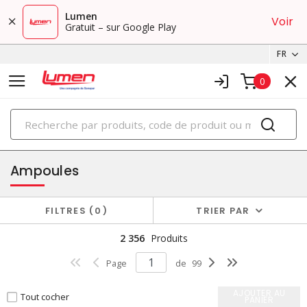
Lumen
Voir
Gratuit – sur Google Play
FR
0
PRODUITS
éclairage
Ampoules
FILTRES
0
TRIER PAR
2 356
Produits
Page
de
99
AJOUTER AU
Tout cocher
PANIER