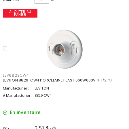
AJOUTER AU
PANIER
LEV8829CW4
LEVITON 8829-CW4 PORCELAINE PLAST 660W600V 4-1/2PO
Manufacturier :
LEVITON
# Manufacturier :
8829-CW4
En inventaire
2,57 $
Prix
/ ch