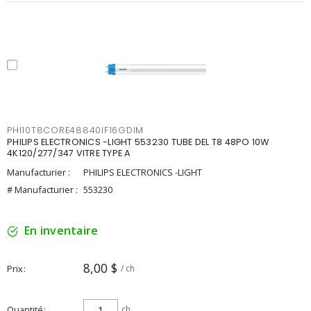
PHI10T8CORE48840IF16GDIM
PHILIPS ELECTRONICS -LIGHT 553230 TUBE DEL T8 48PO 10W
4K120/277/347 VITRE TYPE A
Manufacturier :
PHILIPS ELECTRONICS -LIGHT
# Manufacturier :
553230
En inventaire
8,00 $
Prix
/ ch
Quantité
ch