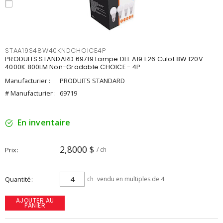
STAA19S48W40KNDCHOICE4P
PRODUITS STANDARD 69719 Lampe DEL A19 E26 Culot 8W 120V
4000K 800LM Non-Gradable CHOICE - 4P
Manufacturier :
PRODUITS STANDARD
# Manufacturier :
69719
En inventaire
2,8000 $
Prix
/ ch
Quantité
ch
vendu en multiples de 4
AJOUTER AU
PANIER