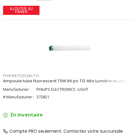
AJOUTER AU
PANIER
PHIF96T12DXALTO
Ampoule tube fluorescent 75W 96 po T12 Alto Lumière du jour
Manufacturier :
PHILIPS ELECTRONICS -LIGHT
# Manufacturier :
372821
En inventaire
Compte PRO seulement. Contactez votre succursale