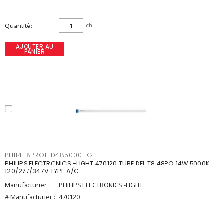
Quantité
ch
AJOUTER AU
PANIER
PHI14T8PROLED485000IFG
PHILIPS ELECTRONICS -LIGHT 470120 TUBE DEL T8 48PO 14W 5000K
120/277/347V TYPE A/C
Manufacturier :
PHILIPS ELECTRONICS -LIGHT
# Manufacturier :
470120