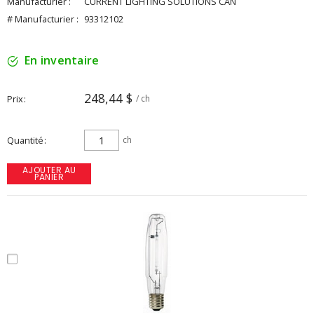
Manufacturier :
CURRENT LIGHTING SOLUTIONS CAN
# Manufacturier :
93312102
En inventaire
248,44 $
Prix
/ ch
Quantité
ch
AJOUTER AU
PANIER