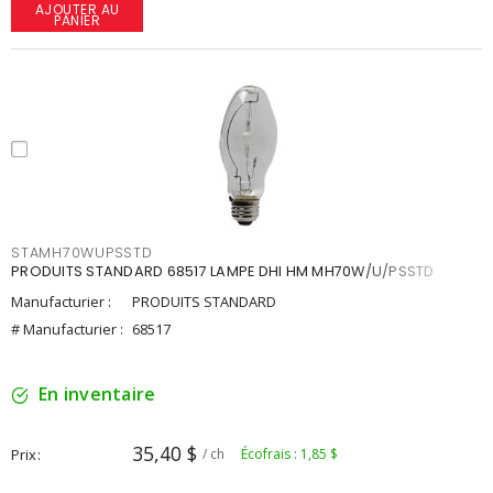
AJOUTER AU
PANIER
STAMH70WUPSSTD
PRODUITS STANDARD 68517 LAMPE DHI HM MH70W/U/PSSTD
Manufacturier :
PRODUITS STANDARD
# Manufacturier :
68517
En inventaire
35,40 $
Prix
/ ch
Écofrais : 1,85 $