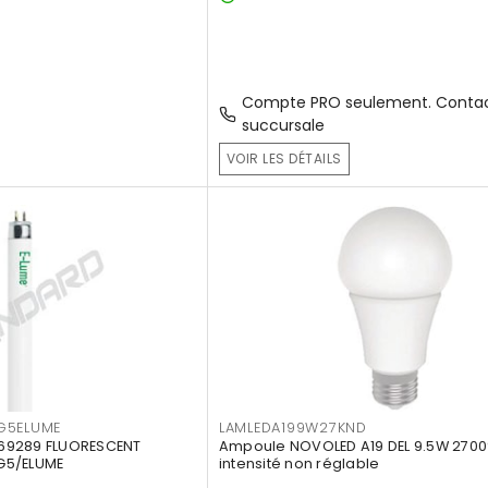
Compte PRO seulement. Contac
succursale
VOIR LES DÉTAILS
G5ELUME
LAMLEDA199W27KND
69289 FLUORESCENT
Ampoule NOVOLED A19 DEL 9.5W 2700
G5/ELUME
intensité non réglable