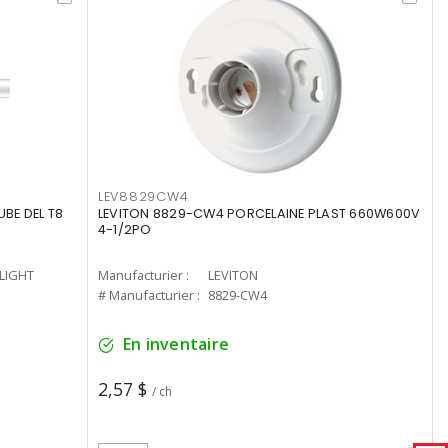
LEV8829CW4
UBE DEL T8
LEVITON 8829-CW4 PORCELAINE PLAST 660W600V
4-1/2PO
-LIGHT
Manufacturier :
LEVITON
# Manufacturier :
8829-CW4
En inventaire
2,57 $
/ ch