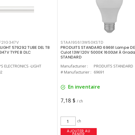
F21G347V
STAA19S613W50KSTD
-LIGHT 579292 TUBE DEL T8
PRODUITS STANDARD 69691 Lampe DEL
347V TYPE B DLC
Culot 13W 120V 5000K 1600LM À Grada
STANDARD
PS ELECTRONICS -LIGHT
Manufacturier :
PRODUITS STANDARD
92
# Manufacturier :
69691
En inventaire
7,18 $
/ ch
ch
AJOUTER AU
PANIER