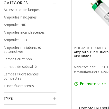
CATÉGORIES
Accessoires de lampes
Ampoules halogènes
Ampoules HID
Ampoules incandescentes
Ampoules LED
Ampoules miniatures et
PHIF32T8TL941ALTO
automotives
Ampoule Tube Fluores
Alto 4100°K
Lampes au xénon
Lampes de spécialité
Manufacturier :
PHILI
# Manufacturier :
4796
Lampes fluorescentes
compactes
En inventaire
Tubes fluorescents
TYPE
Compte PRO seul