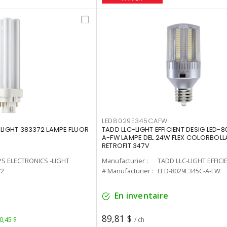
LED8029E345CAFW
-LIGHT 383372 LAMPE FLUOR
TADD LLC-LIGHT EFFICIENT DESIG LED-
A-FW LAMPE DEL 24W FLEX COLORBOL
RETROFIT 347V
PS ELECTRONICS -LIGHT
Manufacturier :
TADD LLC-LIGHT EFFICI
72
# Manufacturier :
LED-8029E345C-A-FW
En inventaire
89,81 $
 0,45 $
/ ch