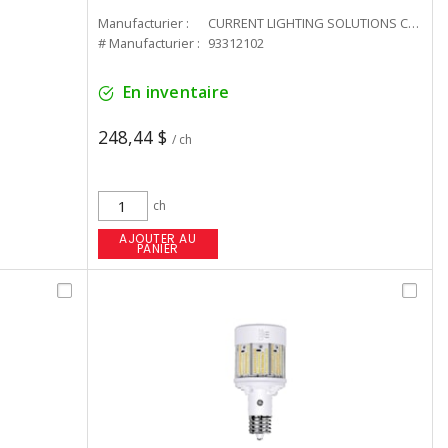
Manufacturier :
CURRENT LIGHTING SOLUTIONS CAN
# Manufacturier :
93312102
En inventaire
248,44 $
/ ch
ch
AJOUTER AU
PANIER