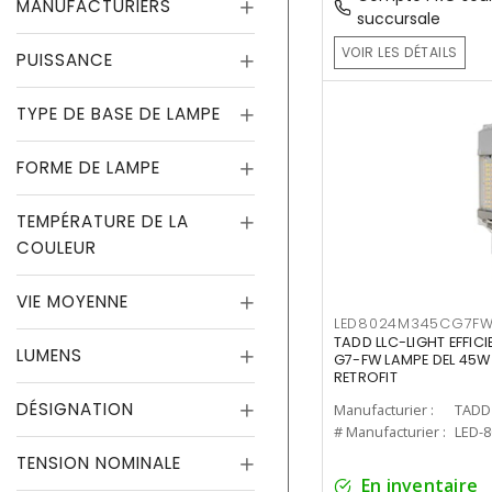
MANUFACTURIERS
succursale
VOIR LES DÉTAILS
PUISSANCE
TYPE DE BASE DE LAMPE
FORME DE LAMPE
TEMPÉRATURE DE LA
COULEUR
VIE MOYENNE
LED8024M345CG7F
TADD LLC-LIGHT EFFIC
LUMENS
G7-FW LAMPE DEL 45W
RETROFIT
DÉSIGNATION
Manufacturier :
TADD 
# Manufacturier :
LED-
TENSION NOMINALE
En inventaire