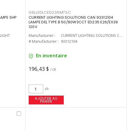
GELLEDLCED235M7SC
LAMPE SHP
CURRENT LIGHTING SOLUTIONS CAN 93312104
LAMPE DEL TYPE B 50/80W3CCT ED235 E26/EX39
120V
-LIGHT
Manufacturier :
CURRENT LIGHTING SOLUTIONS CAN
# Manufacturier :
93312104
En inventaire
196,43 $
/ ch
ch
AJOUTER AU
PANIER