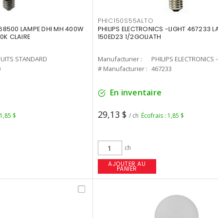
PHIC150S55ALTO
68500 LAMPE DHI MH 400W
PHILIPS ELECTRONICS -LIGHT 467233 
0K CLAIRE
150ED23 1/2GOLIATH
UITS STANDARD
Manufacturier :
PHILIPS ELECTRONICS 
0
# Manufacturier :
467233
En inventaire
29,13 $
 1,85 $
/ ch
Écofrais : 1,85 $
ch
AJOUTER AU
PANIER