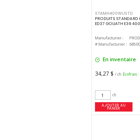
STAMH400WUSTD
PRODUITS STANDARD 
ED37 GOLIATH E39 400
Manufacturier :
PROD
# Manufacturier :
6850
En inventaire
34,27 $
/ ch
Écofrais :
ch
AJOUTER AU
PANIER