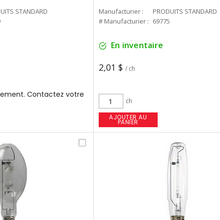
UITS STANDARD
Manufacturier :
PRODUITS STANDARD
9
# Manufacturier :
69775
En inventaire
2,01 $
/ ch
ement. Contactez votre
ch
AJOUTER AU
PANIER