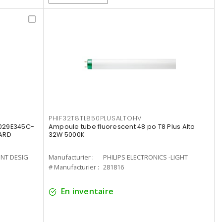
PHIF32T8TL850PLUSALTOHV
8029E345C-
Ampoule tube fluorescent 48 po T8 Plus Alto
LARD
32W 5000K
ENT DESIG
Manufacturier :
PHILIPS ELECTRONICS -LIGHT
# Manufacturier :
281816
En inventaire