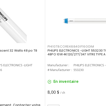
PHI10T8CORE48840IF16GDIM
cent 32 Watts 48 po T8
PHILIPS ELECTRONICS -LIGHT 553230 T
48PO 10W 4K120/277/347 VITRE TYPE A
PS ELECTRONICS -LIGHT
Manufacturier :
PHILIPS ELECTRONICS 
26
# Manufacturier :
553230
En inventaire
8,00 $
/ ch
ement. Contactez votre