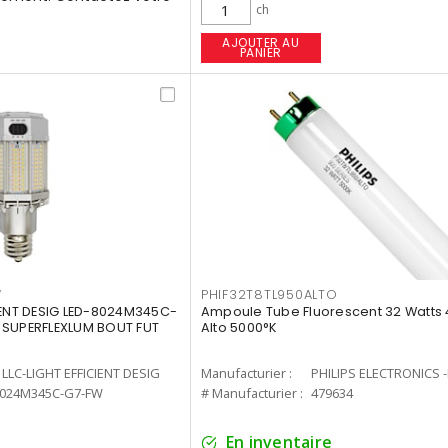
ch
AJOUTER AU
PANIER
W
PHIF32T8TL950ALTO
IENT DESIG LED-8024M345C-
Ampoule Tube Fluorescent 32 Watts 
 SUPERFLEXLUM BOUT FUT
Alto 5000°K
LLC-LIGHT EFFICIENT DESIG
Manufacturier :
PHILIPS ELECTRONICS 
8024M345C-G7-FW
# Manufacturier :
479634
En inventaire