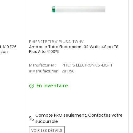
PHIF32T8TL841PLUSALTOHV
 A19 E26
Ampoule Tube Fluorescent 32 Watts 48 po T8
tion
Plus Alto 4100°K
Manufacturier :
PHILIPS ELECTRONICS -LIGHT
# Manufacturier :
281790
En inventaire
Compte PRO seulement. Contactez votre
succursale
VOIR LES DÉTAILS