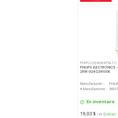
PHIPLC26W414PALTO
PHILIPS ELECTRONICS 
26W G24Q34100K
Manufacturier :
PHILI
# Manufacturier :
3833
En inventaire
19,03 $
/ ch
Écofrais :