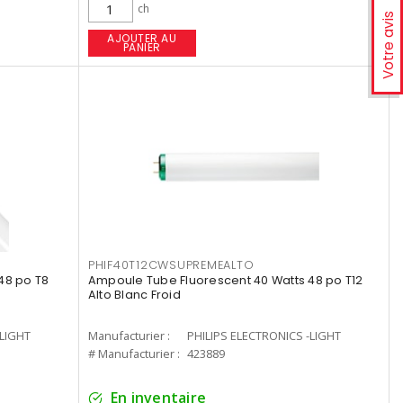
ch
Votre avis
AJOUTER AU
PANIER
PHIF40T12CWSUPREMEALTO
48 po T8
Ampoule Tube Fluorescent 40 Watts 48 po T12
Alto Blanc Froid
-LIGHT
Manufacturier :
PHILIPS ELECTRONICS -LIGHT
# Manufacturier :
423889
En inventaire