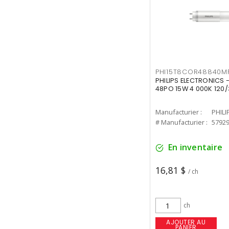
PHI15T8COR48840M
PHILIPS ELECTRONICS 
48PO 15W 4 000K 120/
Manufacturier :
PHILI
# Manufacturier :
5792
En inventaire
16,81 $
/ ch
ch
AJOUTER AU
PANIER