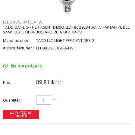
LED8029E345CAFW
TADD LLC-LIGHT EFFICIENT DESIG LED-8029E345C-A-FW LAMPE DEL
24W FLEX COLORBOLLARD RETROFIT 347V
Manufacturier :
TADD LLC-LIGHT EFFICIENT DESIG
# Manufacturier :
LED-8029E345C-A-FW
En inventaire
89,81 $
Prix
/ ch
Quantité
ch
AJOUTER AU
PANIER