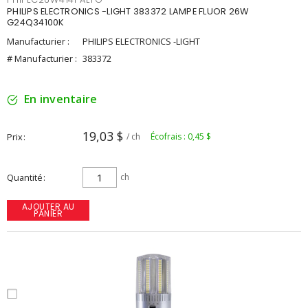
PHILIPS ELECTRONICS -LIGHT 383372 LAMPE FLUOR 26W
G24Q34100K
Manufacturier :
PHILIPS ELECTRONICS -LIGHT
# Manufacturier :
383372
En inventaire
19,03 $
Prix
/ ch
Écofrais : 0,45 $
Quantité
ch
AJOUTER AU
PANIER