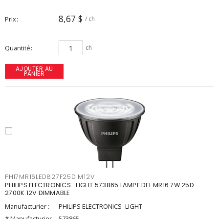
8,67 $
Prix
/ ch
Quantité
ch
AJOUTER AU
PANIER
PHI7MR16LED827F25DIM12V
PHILIPS ELECTRONICS -LIGHT 573865 LAMPE DEL MR16 7W 25D
2700K 12V DIMMABLE
Manufacturier :
PHILIPS ELECTRONICS -LIGHT
# Manufacturier :
573865