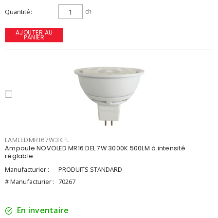
Quantité
ch
AJOUTER AU
PANIER
LAMLEDMR167W3KFL
Ampoule NOVOLED MR16 DEL 7W 3000K 500LM à intensité
réglable
Manufacturier :
PRODUITS STANDARD
# Manufacturier :
70267
En inventaire