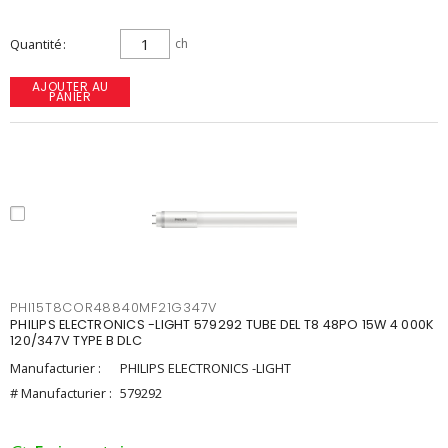
Quantité
ch
AJOUTER AU
PANIER
PHI15T8COR48840MF21G347V
PHILIPS ELECTRONICS -LIGHT 579292 TUBE DEL T8 48PO 15W 4 000K
120/347V TYPE B DLC
Manufacturier :
PHILIPS ELECTRONICS -LIGHT
# Manufacturier :
579292