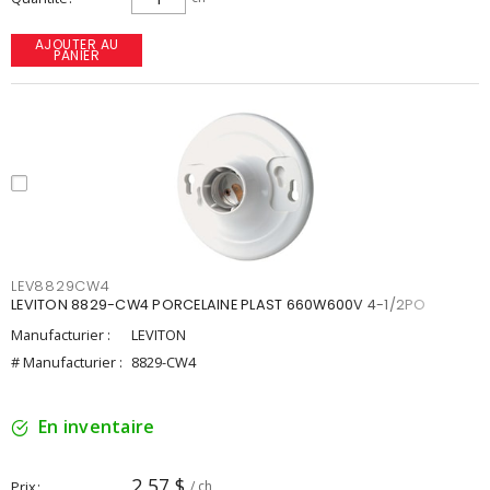
AJOUTER AU
PANIER
LEV8829CW4
LEVITON 8829-CW4 PORCELAINE PLAST 660W600V 4-1/2PO
Manufacturier :
LEVITON
# Manufacturier :
8829-CW4
En inventaire
2,57 $
Prix
/ ch