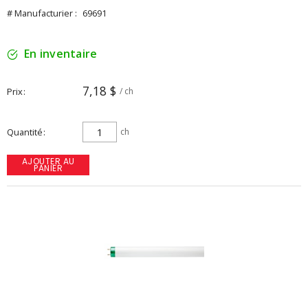
# Manufacturier :
69691
En inventaire
7,18 $
Prix
/ ch
Quantité
ch
AJOUTER AU
PANIER