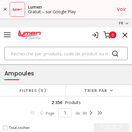
Lumen
Voir
Gratuit – sur Google Play
FR
0
PRODUITS
éclairage
Ampoules
FILTRES
0
TRIER PAR
2 356
Produits
Page
de
99
AJOUTER AU
Tout cocher
PANIER