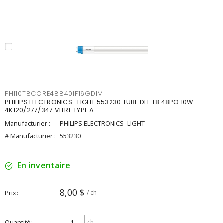
PHI10T8CORE48840IF16GDIM
PHILIPS ELECTRONICS -LIGHT 553230 TUBE DEL T8 48PO 10W
4K120/277/347 VITRE TYPE A
Manufacturier :
PHILIPS ELECTRONICS -LIGHT
# Manufacturier :
553230
En inventaire
8,00 $
Prix
/ ch
Quantité
ch