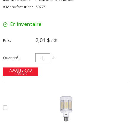
# Manufacturier :
69775
En inventaire
2,01 $
Prix
/ ch
Quantité
ch
AJOUTER AU
PANIER