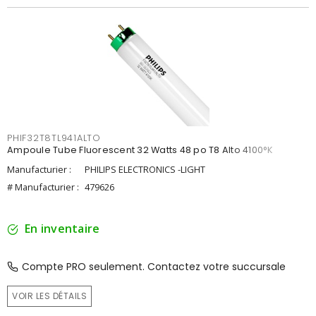
PHIF32T8TL941ALTO
Ampoule Tube Fluorescent 32 Watts 48 po T8 Alto 4100°K
Manufacturier :
PHILIPS ELECTRONICS -LIGHT
# Manufacturier :
479626
En inventaire
Compte PRO seulement. Contactez votre succursale
VOIR LES DÉTAILS