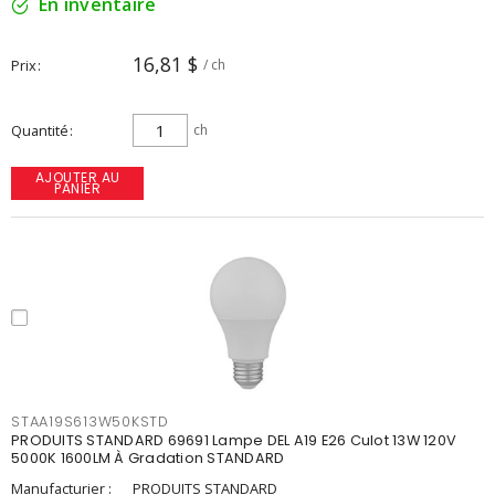
En inventaire
16,81 $
Prix
/ ch
Quantité
ch
AJOUTER AU
PANIER
STAA19S613W50KSTD
PRODUITS STANDARD 69691 Lampe DEL A19 E26 Culot 13W 120V
5000K 1600LM À Gradation STANDARD
Manufacturier :
PRODUITS STANDARD