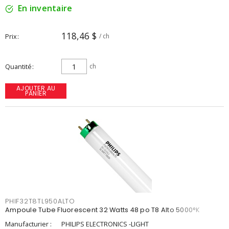
En inventaire
118,46 $
Prix
/ ch
Quantité
ch
AJOUTER AU
PANIER
PHIF32T8TL950ALTO
Ampoule Tube Fluorescent 32 Watts 48 po T8 Alto 5000°K
Manufacturier :
PHILIPS ELECTRONICS -LIGHT