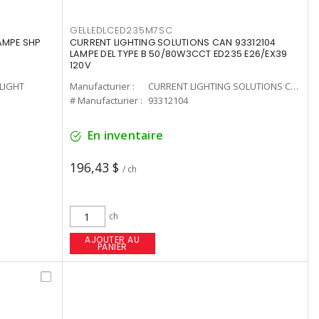
GELLEDLCED235M7SC
LAMPE SHP
CURRENT LIGHTING SOLUTIONS CAN 93312104
LAMPE DEL TYPE B 50/80W3CCT ED235 E26/EX39
120V
-LIGHT
Manufacturier :
CURRENT LIGHTING SOLUTIONS CAN
# Manufacturier :
93312104
En inventaire
196,43 $
/ ch
ch
AJOUTER AU
PANIER