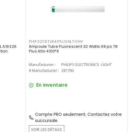
PHIF32T8TL841PLUSALTOHV
 A19 E26
Ampoule Tube Fluorescent 32 Watts 48 po T8
tion
Plus Alto 4100°K
Manufacturier :
PHILIPS ELECTRONICS -LIGHT
# Manufacturier :
281790
En inventaire
Compte PRO seulement. Contactez votre
succursale
VOIR LES DÉTAILS