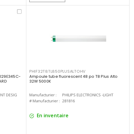
PHIF32T8TL850PLUSALTOHV
8029E345C-
Ampoule tube fluorescent 48 po T8 Plus Alto
LARD
32W 5000K
ENT DESIG
Manufacturier :
PHILIPS ELECTRONICS -LIGHT
# Manufacturier :
281816
En inventaire