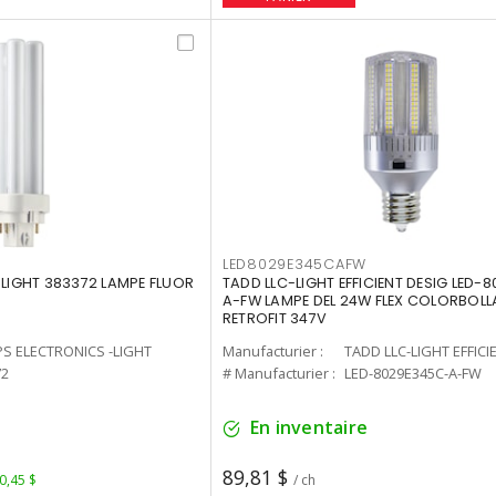
LED8029E345CAFW
-LIGHT 383372 LAMPE FLUOR
TADD LLC-LIGHT EFFICIENT DESIG LED-
A-FW LAMPE DEL 24W FLEX COLORBOL
RETROFIT 347V
PS ELECTRONICS -LIGHT
Manufacturier :
TADD LLC-LIGHT EFFICI
72
# Manufacturier :
LED-8029E345C-A-FW
En inventaire
89,81 $
 0,45 $
/ ch