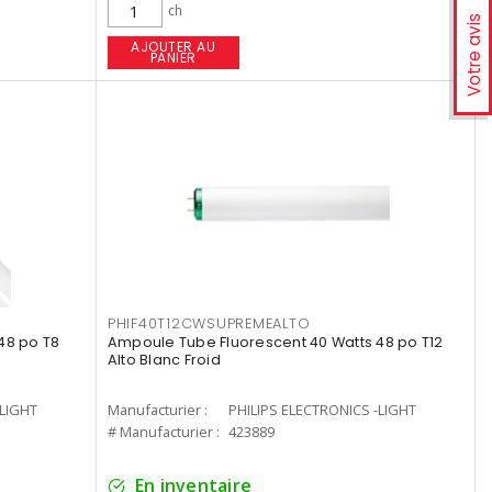
ch
Votre avis
AJOUTER AU
PANIER
PHIF40T12CWSUPREMEALTO
48 po T8
Ampoule Tube Fluorescent 40 Watts 48 po T12
Alto Blanc Froid
-LIGHT
Manufacturier :
PHILIPS ELECTRONICS -LIGHT
# Manufacturier :
423889
En inventaire