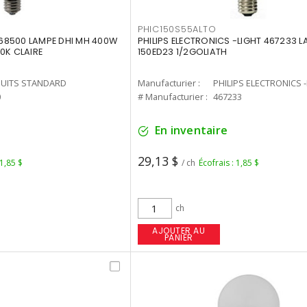
PHIC150S55ALTO
68500 LAMPE DHI MH 400W
PHILIPS ELECTRONICS -LIGHT 467233 
0K CLAIRE
150ED23 1/2GOLIATH
UITS STANDARD
Manufacturier :
PHILIPS ELECTRONICS 
0
# Manufacturier :
467233
En inventaire
29,13 $
 1,85 $
/ ch
Écofrais : 1,85 $
ch
AJOUTER AU
PANIER