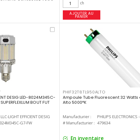
ch
AJOUTER AU
PANIER
W
PHIF32T8TL950ALTO
IENT DESIG LED-8024M345C-
Ampoule Tube Fluorescent 32 Watts 
 SUPERFLEXLUM BOUT FUT
Alto 5000°K
LLC-LIGHT EFFICIENT DESIG
Manufacturier :
PHILIPS ELECTRONICS 
8024M345C-G7-FW
# Manufacturier :
479634
En inventaire