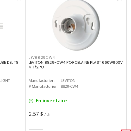
LEV8829CW4
UBE DEL T8
LEVITON 8829-CW4 PORCELAINE PLAST 660W600V
4-1/2PO
-LIGHT
Manufacturier :
LEVITON
# Manufacturier :
8829-CW4
En inventaire
2,57 $
/ ch