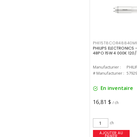
PHI15T8COR48840M
PHILIPS ELECTRONICS 
48PO 15W 4 000K 120/
Manufacturier :
PHILI
# Manufacturier :
5792
En inventaire
16,81 $
/ ch
ch
AJOUTER AU
PANIER