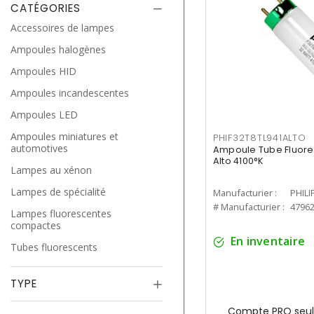
CATÉGORIES
Accessoires de lampes
Ampoules halogènes
Ampoules HID
Ampoules incandescentes
Ampoules LED
Ampoules miniatures et
PHIF32T8TL941ALTO
automotives
Ampoule Tube Fluores
Alto 4100°K
Lampes au xénon
Lampes de spécialité
Manufacturier :
PHILI
# Manufacturier :
4796
Lampes fluorescentes
compactes
En inventaire
Tubes fluorescents
TYPE
Compte PRO seul