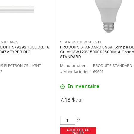
F21G347V
STAA19S613W50KSTD
-LIGHT 579292 TUBE DEL T8
PRODUITS STANDARD 69691 Lampe DEL
347V TYPE B DLC
Culot 13W 120V 5000K 1600LM À Grada
STANDARD
PS ELECTRONICS -LIGHT
Manufacturier :
PRODUITS STANDARD
92
# Manufacturier :
69691
En inventaire
7,18 $
/ ch
ch
AJOUTER AU
PANIER