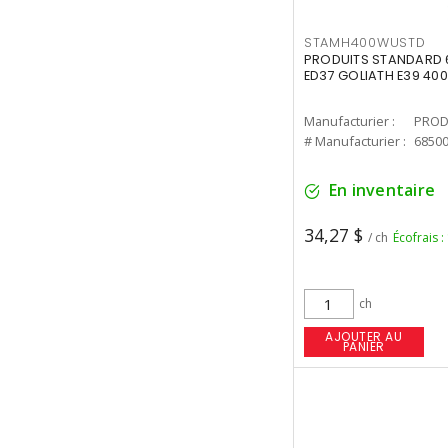
STAMH400WUSTD
PRODUITS STANDARD 
ED37 GOLIATH E39 400
Manufacturier :
PROD
# Manufacturier :
6850
En inventaire
34,27 $
/ ch
Écofrais :
ch
AJOUTER AU
PANIER