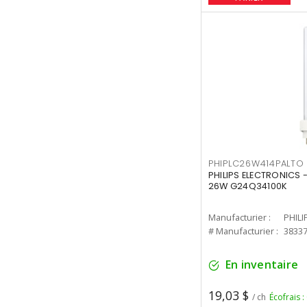
PHIPLC26W414PALTO
PHILIPS ELECTRONICS 
26W G24Q34100K
Manufacturier :
PHILI
# Manufacturier :
3833
En inventaire
19,03 $
/ ch
Écofrais :