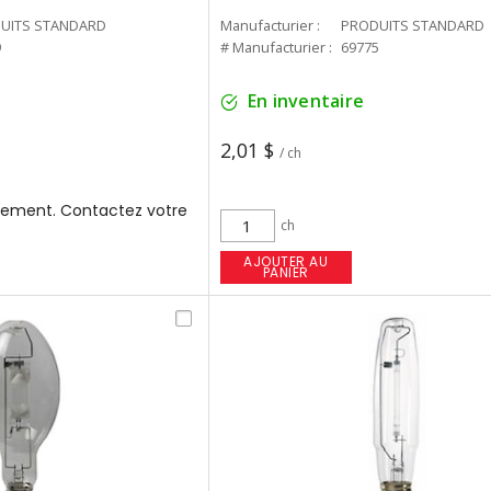
UITS STANDARD
Manufacturier :
PRODUITS STANDARD
9
# Manufacturier :
69775
En inventaire
2,01 $
/ ch
ement. Contactez votre
ch
AJOUTER AU
PANIER