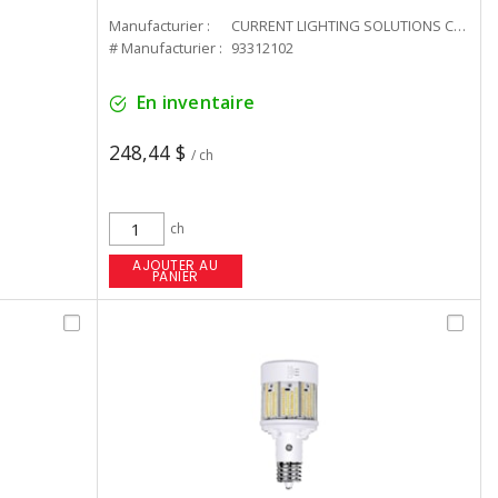
Manufacturier :
CURRENT LIGHTING SOLUTIONS CAN
# Manufacturier :
93312102
En inventaire
248,44 $
/ ch
ch
AJOUTER AU
PANIER