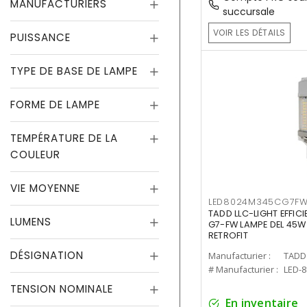
MANUFACTURIERS
succursale
VOIR LES DÉTAILS
PUISSANCE
TYPE DE BASE DE LAMPE
FORME DE LAMPE
TEMPÉRATURE DE LA
COULEUR
VIE MOYENNE
LED8024M345CG7F
TADD LLC-LIGHT EFFIC
LUMENS
G7-FW LAMPE DEL 45W
RETROFIT
DÉSIGNATION
Manufacturier :
TADD 
# Manufacturier :
LED-
TENSION NOMINALE
En inventaire