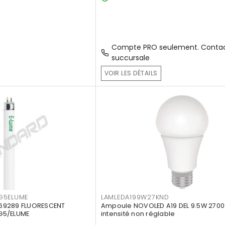
Compte PRO seulement. Contac
succursale
VOIR LES DÉTAILS
G5ELUME
LAMLEDA199W27KND
69289 FLUORESCENT
Ampoule NOVOLED A19 DEL 9.5W 2700
G5/ELUME
intensité non réglable