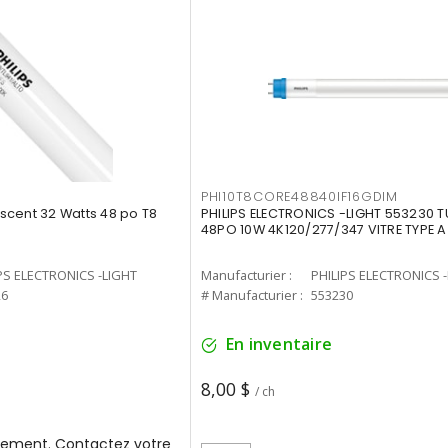
PHI10T8CORE48840IF16GDIM
cent 32 Watts 48 po T8
PHILIPS ELECTRONICS -LIGHT 553230 T
48PO 10W 4K120/277/347 VITRE TYPE A
PS ELECTRONICS -LIGHT
Manufacturier :
PHILIPS ELECTRONICS 
26
# Manufacturier :
553230
En inventaire
8,00 $
/ ch
ement. Contactez votre